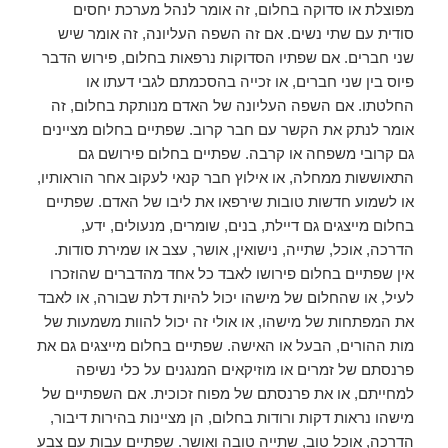
מפוצלת או סדוקה בחלום, זה אומר לנהל מערכת יחסים
סודית עם שתי נשים. אם זה השפה העליונה, זה אומר שיש
שני חברים. אם שפתיו הסדוקות נרפאות בחלום, פירוש הדבר
פיוס בין שני חברים, או זכייה בהסכמתם לגבי דעתו או
החלטתו. אם השפה העליונה של האדם מנותקת בחלום, זה
אומר לנתק את הקשר עם חבר קרוב. שפתיים בחלום מציינים
גם קרובי משפחה או קרבה. שפתיים בחלום פירושם גם
התאוששות ממחלה, או אילוץ חבר קנאי לעקוב אחר הוראותיו,
או לשמוע חדשות טובות שירפאו את ליבו של האדם. שפתיים
בחלום מייצגים גם דיילת, בנים, שומרים, מנעולים, ידע,
הדרכה, אוכל, שתייה, נישואין, אושר, עצב או שמירת סודות.
אין שפתיים בחלום פירושו לאבד כל אחד מהדברים שהוזכרו
לעיל, או שהחלום של מישהו יכול להיות דלת שבורה, או לאבד
את המפתחות של מישהו, או אולי זה יכול להוות משמעות של
מות ההורים, הבעל או האישה. שפתיים בחלום מייצגים גם את
פרנסתם של זמרים או מוזיקאים המנגנים על כלי נשיפה
למחייתם, או את פרנסתם של מפוח זכוכית. אם השפתיים של
מישהו נראות דקות ורודות בחלום, הן מציינות בהירות דיבור,
הדרכה, אוכל טוב, שתייה טובה ואושר. שפתיים עבות עם צבע