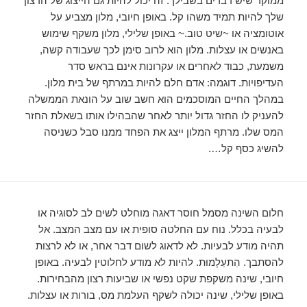
ממוקד שיש דברים בשבילך. זה יכול להיות גם הייצוג של הרצון
שלך להיות תמיד משהו קל. באופן חיובי, מלון מצביע על
אוטומציה או ~שיט טוב.~ באופן שלילי, מלון משקף שימוש
באנשים או עצלות. מלון הוא לרוב סימן לכך שעבודה קשה,
משמעת, כבוד לאחרים או עקרונות אינם בראש סדר
העדיפויות. דוגמה: אדם חלם להיות במרתף של בית מלון.
במהלך החיים המוסכמים הוא חשב שוב על הונאת הממשלה
להעניק לו החזר גדול יותר לאחר שהבהילו אותו בשאלת החזר
המס שלו. מרתף המלון ייצג את הפחד ממנו סבל כשניסה
להשיג כסף קל….
חלום השינה מסמל חוסר דאגה מוחלט לשים לב לסוגיה או
לבעיה בכלל. נוח עם החלטה סופית או עם מצב המצב. אל
תהיה מודע לבעיות. לא לדאוג לשום דבר אחר, או לא לרצות
להסתבך. הִתעַלְמוּת. להיות לא מודע לחלוטין לבעיה. באופן
חיובי, שינה משקפת שקט נפשי או שביעות רצון מהבחירות.
באופן שלילי, שינה יכולה לשקף העלמת מס, בורות או עצלות.