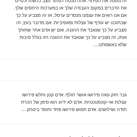
זה מסמל את הפיתוי. אתה מנסה לפתור מצב כלשהו ולסיים
את הדברים במקום העבודה שלך או במערכות היחסים שלך.
אם אנו רואים את עצמנו מנסרים ערסל, אז זה מצביע על כך
שבתוכנו יש עודף של עצלות ופאסיביות. אם מדובר בעץ, זה
מצביע על כך שנאבד את ההגנה, ואם יש אדם אחר שחותך
אותו, זה מצביע על כך שנאבד את ההגנה הזו בגלל סיבות
שלא באשמתנו….
גבר חזק ונאה פירושו אושר חולף. אדם קטן וחלש פירושו
עצלות ואי-קונסטנטיות. אדם לא ידוע הוא סימן של הכרת
תודה ושילושים. אדם חמוש פירושו פחד וחוסר ביטחון….