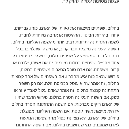
עצלות מסוימת עלולה להזיק לך.
בחלום, שפתיים מייצגות את גאוותו של האדם, כוחו, גבריותו,
עוזרו, בהירות הביטוי, הרהיטות או אהבה מיוחדת לחברו.
לשפה התחתונה יתרונות רבים יותר מהשפה העליונה בחלום.
השפה העליונה מייצגת חבר קרוב, או מישהו שתלוי בו בכל
דבר. כל דבר שמשפיע על שפתיו בחלום, יבוא לידי ביטוי בכל
אחד מהנ~ל. שפתיים בחלום מייצגים גם את אשתו, ילדכם או
קרובי משפחה. אם אדם סובל מכאבים משפתיים בחלום,
פירושו שכאב כזה יגיע מחבריו. אם השפתיים של אחד קצוצות
בחלום, זה אומר שהוא עוסק בכביסת זולת. אם רק השפה
התחתונה קצוצה בחלום, זה אומר שאדם עלול לאבד עוזר או
ספק. אם השפה העליונה חסרה בחלום, פירוש הדבר שחייו
של האדם ריקים מברכות. אם השפה התחתונה חסרה בחלום,
אז היא מייצגת אשה גוססת. אם השפה העליונה מפוצלת
בחלום של האדם, היא מציינת כפול מההשפעות הנוגעות
לאדם שמובנים כמי שנחשבים בחלום. אם השפה התחתונה