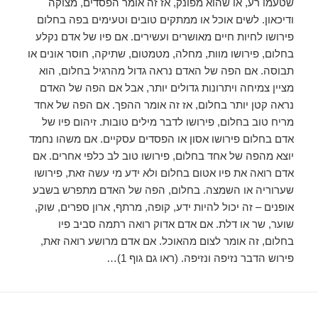
שטעמו רע, או שהוא מפונק, אז זה אומר הפסדים, מצוקה
ודיכאון. לשים אוכל או ממתקים טובים וטעימים בפה בחלום
פירושו לחיות חיים מאושרים ועשירים. אם פיו של אדם נקלע
בחלום, פירושו מוות, מחלה, מטמטום, שתיקה, חוסר אונים או
תבוסה. אם הפה של האדם נראה גדול מהרגיל בחלום, הוא
מציין צמיחה ויתרונות גדולים יותר, אבל אם הפה של האדם
נראה קטן יותר בחלום, אז זה אומר ההפך. אם הפה של אחד
מריח טוב בחלום, פירושו לדבר מילים טובות. זיהום פיו של
אדם בחלום פירושו אסון או הפסדים עסקיים. אם משהו נחמד
יוצא מהפה של אחד בחלום, פירושו טוב לב כלפי אחרים. אם
אדם רואה את פיו אטום בחלום ולא ידע מי עשה זאת, פירושו
שערוריה או השמצה. בחלום, הפה של האדם מתפרש בשבע
אופנים – זה יכול להיות ידע, קופה, מרתף, ארון ספרים, שוק,
שוער, שר או דלת. אם אדם אדוק רואה רתמה סביב פיו
בחלום, זה אומר לצום מהאוכל. אם אדם מרושע רואה זאת,
פירוש הדבר נזיפה ונזיפה. (ראו גם גוף 1)…