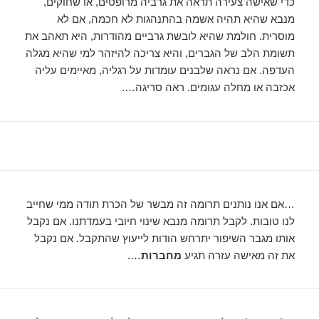
כדי שאישה צעירה תראה את גרביה מרופטים, או שחוקים,
מנבא שהיא תהיה אשמה בהתנהגות לא חכמה, אם לא
מוסרית. חולמת שהיא לובשת גרביים מהודרות, היא תאהב את
תשומת הלב של הגברים, והיא צריכה להיזהר למי שהיא מגלה
העדפה. אם נראה שלבנים עומדות על רגליה, מאיימים עליה
אכזבה או מחלה עגומים. ראה סריגה….
…אם אנו נותנים תרומה זה מבשר של הכרת תודה ממי שחייב
לנו טובות. לקבל תרומה מנבא שינוי חיובי בעמדתנו. אם נקבל
אותו מגבר השיפור יתרחש הודות לייעוץ שהתקבל. אם נקבל
את זה מאישה עזרה תגיע
מחברות
….