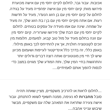
אכזבות. עבור גבר, לחלום לקיים יחסי מין עם אישה מכוערת
פירושו מוות; קיום יחסי מין עם אישה יפהפייה מעיד על בגידה.
לחלום על קיום יחסי מין עם בן הזוג הנעדר, מעיד על חדשות
רעות. אם אתה מקיים יחסי מין עם בן / בת הזוג שלך, זה מעיד
על שמחה. שינה עם אמו מעידה על עסקים בטוחים. לחלום
לקיים יחסי מין עם הבת שלך פירושו שערוריה. קיום יחסי מין
עם זונה בחלום מעיד על מזל טוב קבוע. לפעמים, חלומות מין
זוכים לקונוטציה חולנית, אך אין להתייחס לכך באופן מילולי.
באופן כללי, זה בדרך כלל אינדיקטור לעייפות ושעמום מכיוון
שיש לך חיי מין מונוטוניים ואתה רוצה דברים גדולים יותר
והתרגשות בחיי המין שלך, ותת המודע שלך מגזים במצב כדי
לנסות להפוך אותם לאמיתיים….
…לחלום לראות או להרכיב משקפיים, מציין שאתה תהיה
סובל
מחברות
לא נעימה, ממנה תשאף לשווא להתנתק. עבור
אישה צעירה שתראה את המאהב שלה עם משקפיים, מבשר
שיבוש ענייני אהבה….