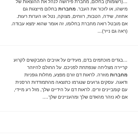
…(רשומות) בחלום, מחברת פירושה לנהל את ההוצאות של
מישהו, או לזכור את העבר.
מחברות
בחלום מייצגות גם
אחוזה, שידה, הטבות, רווחים, מצוקה, נטל או הערות רעות.
אם מובטל רואה מחברת בחלומו, זה אומר שהוא ימצא עבודה.
(ראה גם נייר)…
…בגדים מוכתמים בדם, מעידים על אויבים המבקשים לקרוע
קריירה מצליחה שנפתחת לפניכם. על החולם להיזהר
מחברות
מוזרה. לראות דם זורם מפצע, מחלות גופניות
ודאגה. עסקים גרועים שנגרמו כתוצאה מהתמודדות הרסנית
עם קומביינים זרים. לראות דם על הידיים שלך, מזל רע מיידי,
אם לא נזהר מהאדם שלך ומהעניינים שלך….