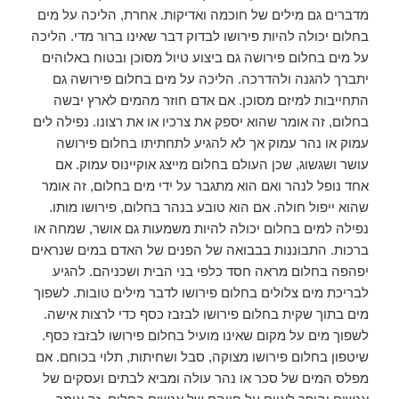
מדברים גם מילים של חוכמה ואדיקות. אחרת, הליכה על מים
בחלום יכולה להיות פירושו לבדוק דבר שאינו ברור מדי. הליכה
על מים בחלום פירושה גם ביצוע טיול מסוכן ובטוח באלוהים
יתברך להגנה ולהדרכה. הליכה על מים בחלום פירושה גם
התחייבות למיזם מסוכן. אם אדם חוזר מהמים לארץ יבשה
בחלום, זה אומר שהוא יספק את צרכיו או את רצונו. נפילה לים
עמוק או נהר עמוק אך לא להגיע לתחתיתו בחלום פירושה
עושר ושגשוג, שכן העולם בחלום מייצג אוקיינוס ​​עמוק. אם
אחד נופל לנהר ואם הוא מתגבר על ידי מים בחלום, זה אומר
שהוא ייפול חולה. אם הוא טובע בנהר בחלום, פירושו מותו.
נפילה למים בחלום יכולה להיות משמעות גם אושר, שמחה או
ברכות. התבוננות בבבואה של הפנים של האדם במים שנראים
יפהפה בחלום מראה חסד כלפי בני הבית ושכניהם. להגיע
לבריכת מים צלולים בחלום פירושו לדבר מילים טובות. לשפוך
מים בתוך שקית בחלום פירושו לבזבז כסף כדי לרצות אישה.
לשפוך מים על מקום שאינו מועיל בחלום פירושו לבזבז כסף.
שיטפון בחלום פירושו מצוקה, סבל ושחיתות, תלוי בכוחם. אם
מפלס המים של סכר או נהר עולה ומביא לבתים ועסקים של