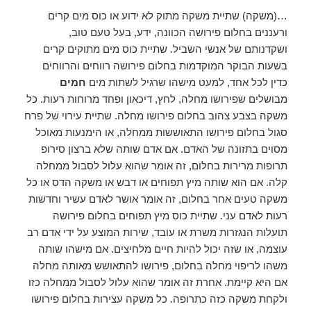
…(משקה) שתיית משקה מתוק לא ידוע או כוס מים קרים
ורעננים בחלום פירושה הכוונה, ידע, בעל טעם טוב,
ושקדנותם של אנשי השביל. שתיית כוס מים מתוקים קרים
בשעות הבוקר המוקדמות בחלום פירושה רווחים והרווחים
כדין לכל אחד, למעט מישהו שרגיל לשתות מים
חמים
מבושלים שפירושו מחלה, לחץ, דיכאון ופחד מרוחות רעות. כל
משקה בצבע צהוב בחלום פירושו מחלה. שתיית עירוי של פרח
סגול בחלום פירושו התאוששות ממחלה, או הימנעות מאוכל
מסוים בתזונה של האדם. אם אדם שותה שלא ברצון סירופ
תרופות מרירות בחלום, זה אומר שהוא עלול לסבול ממחלה
קלה. אם הוא שותה מיץ תפוחים או דבש או משקה הדס או כל
משקה טעים אחר בחלום, זה אומר אושר לאדם עשיר וחדשות
רעות לאדם עני. שתיית כוס מיץ תפוחים בחלום פירושה
תועלות הנגזרות משרת או עובד, שירות המוצע על ידי אדם רב
עוצמה, או שזה יכול להיות חיים מלחיצים. אם מישהו שותה
משהו לריפוי מחלה בחלום, פירושו להתאושש מאותה מחלה
אם היא קיימת. אחרת זה אומר שהוא עלול לסבול ממחלה כזו
ולקחת משקה כזה כתרופה. כל משקה עצירות בחלום פירושו