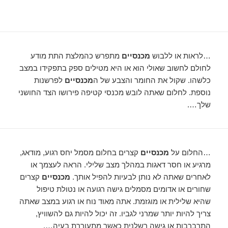
…לראות או ללבוש
מכנסיים
מתפרש כהמלצת התת מודע
לחולם לחשוב שאולי הוא או היא מטילים ספק בתפקידו במצב
כלשהו. שקול את החומר והצבע של ה
מכנסיים
לפרשנות
נוספת. לחלום שאתה לובש מכנסי קטיפה פירושו הצד החושני
שלך….
…החלום על
מכנסיים
קצרים בחלום מסמל יחס רגוע, מודאג,
מרגיע או חסר דאגות במהלך מצב שלילי. הראה לעצמך או
לאחרים שאתה לא נותן לבעיות להפיל אותך.
מכנסיים
קצרים
שחורים או אדומים מסמלים גישה רגועה או נטולת טיפול
שהיא שלילית או מוגזמת. אתה מאוד נוח או רגוע במצב שאתה
צריך להיות יותר שמרני לגביו. זה יכול להיות גם להשוויץ,
התרברבות או גישה רשלנית כאשר מתעוררת בעיה….