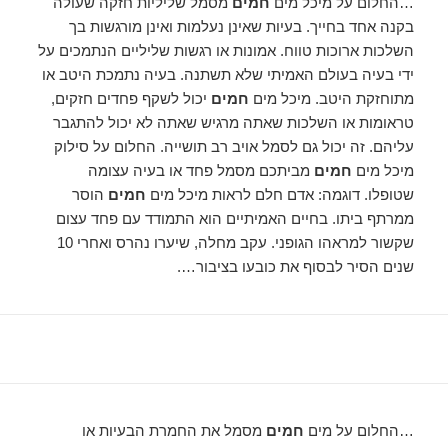
…החלום על מיכל מים
חמים
מסמל שליליות חזקה שעולה
בקנה אחד בחייך. בעיות שאינן נעלמות ואינן מורגשות בך
השלכות ארוכות טווח. אמונות או רגשות שליליים הנתמכים על
ידי בעיה בעולם האמיתי שלא תשתנה. בעיה נתמכת היטב או
מתוחזקת היטב. מיכל מים
חמים
יכול לשקף פחדים חזקים,
טראומות או השלכות שאתה מרגיש שאתה לא יכול להתגבר
עליהם. זה יכול גם לסמל אויב רב תושייה. החלום על סילוק
מיכל מים
חמים
מביתכם מסמל פחד או בעיה עצומה
שטופלו. דוגמה: אדם חלם לראות מיכל מים
חמים
הוסר
ממרתף ביתו. בחיים האמיתיים הוא התמודד עם פחד עצום
שקשור למראהו הגופני. עקב מחלה, שיערו נהרס ואחרי 10
שנים הסיר לבסוף את כובעו בציבור….
…החלום על מים
חמים
מסמל את החמרת הבעיות או