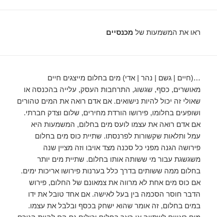
ראו את המשמעות של
מכנסיים
…(חיים | גשם | נהר | אדי) מים בחלום מייצגים חיים
מאושרים, כסף, שגשוג, התרחבות העסק, עלייה בהכנסה או
שאולי זה יכול להיות נישואים. אם אדם רואה את המים טהורים
ושופעים בחלומו, פירושו הורדת מחירים, שלום וצדק חברתי.
אם אדם רואה את עצמו לועס מים בחלום, המשמעות היא
עמל ותלאות שקשורות לפרנסתו. שתיית כוס מים בחלום
פירושה הגנה מפני כל סכנה מצד אויבו וזה מציין שנה
משגשגת עבור מי ששותה אותו בחלום. שתיית מים יותר
בחלום ממה ששותים בדרך כלל בערנות פירושו אריכות ימים.
אם כוס מים אחת לא מרווה את צמאונם של החלום, פירוש
הדבר חוסר הסכמה בין בעל לאישה. אם אחד טובל את ידו
במים בחלום, זה אומר שהוא ישחק בכסף ובלבל את עצמו.