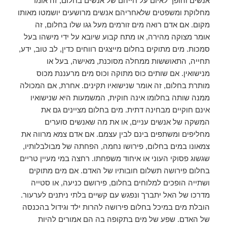
אנשים והופך לאיום על חייהם של אנשים בחלום, זה אומר
מחלוקת ומשפטים שלאחריהם אנשים מרושעים יושמטו מאותו
מקום. אם אדם רואה מים זורמים מעל גגו שלו בחלום, זה
אומר מצוקה מהירה, או מתח קבוע שיובא על ידי מישהו בעל
סמכות. מים מתוקים בחלום מייצגים רווחים כדין, לב טוב, ידע,
תחייה, התאוששות ממחלה מסוכנת, מאישה, בעל או
מנישואין. אם שותים כוס מתוקה וכוס מים מרעננת מכוס
מותרת בחלום, זה אומר שנישואיו תקינים. אחרת, אם המכולה
ממנה שותה בחלומו אינה חוקית, המשמעות היא שנישואיו
אינם חוקיים מבחינה דתית. מים בחלום מציינים גם את
המשקה של אנשים עניים, או את מה שאנשים סוערים
מחליפים ומשתפים בינם לבין עצמם. אם אדם צמא מרווה את
צמאונו במים בחלום, פירושו נחמה, הפחתה של מבולבלותיו,
שגשוג פסוקי העוני או איחוד משפחתו. רחצה במי מעיין טריים
בחלום פירושה תשלום חובותיו של האדם. אם מים מתוקים
ושתייה הופכים למלוחים בחלום, פירושם כניעה, או סטייה
מדרכו של האל יתברך ונפגש עם קשיים בלתי ניתנים לערעור.
הובלת מים במיכל בחלום פירושה להרות ילד וגידול בהכנסה
של האדם. שפע של מים בתקופה בה הם אמורים להיות