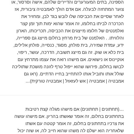
הספינה, בתים המעורערים והדיירים שלהם, אישה וסרסור, או
צוער המתחזה לבעלה. אם אדם הולך לאמבטיה ציבורית, אז
לאחר שסיים את הכביסה שלו לובש בגד לבן, ומחזיר את
הכרכרה לביתו בחלומו, זה אומר שהוא ימות תוך זמן קצר
ואלמנטים של חלומו מייצגים את הכביסה, תכריכותו, הארון
והלוויתו. . האלמנט של בית מרחץ בחלום מייצג גם ספרייה,
ידע, עמדת שמירה, בית פולחן, מסגד, כנסייה, פולחן אלילים,
בית כלא או שוק. זה גם מייצג תשובה, הדרכה, עושר, ריפוי,
אוקיינוס ​​או נישואים. אם מישהו רואה את עצמו מתרחץ עם
לבושו בחלום, פירושו שהוא ייפול טרף לזונה מושכת שתוליכה
שולל אותו ותוביל אותו להתחייב בחייו הדתיים. (ראו גם
אמבטיה | אמבטיה | אש לעזאזל | אמבטיה טורקית)…
…(תחתונים | תחתונים) אם מישהו מגלה קצת רטיבות
בתחתונים בחלום, זה אומר שאשתו בהריון. אם מישהו עושה
את צרכיו בתחתונים בחלום, זה אומר קטטה עם אשתו
שלאחריה הוא ישלם לה משהו שהוא חייב לה, או שזה יכול