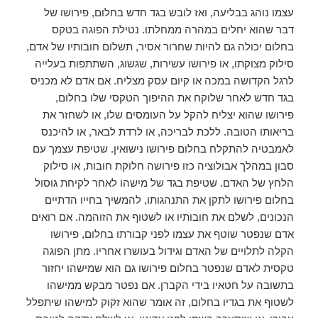
עצמו נוהג בבליעה, ואז לובש בגד חדש בחלום, פירושו של
דבר שהוא יחלים במהרה ממחלתו. נטילת הפוגה בטקס
בחלום יכולה גם להיות שחרור אסיר, תשלום חובותיו של אדם,
סילוק מצוקתו, או פירושו עשירות, שגשוג, השתתפות בעלייה
לרגל הקדושה במכה או קיום עסק מצליח. אם אדם לא מכניס
בגד חדש לאחר שלוקח את ההיפוך הטקסי שלו בחלום,
פירושו שהוא יצליח להקל על העומסים שלו, או לשחזר את
בריאותו הטובה. ללכת לבריכה, או לרדת לבאר, או להיכנס
לאמבטיה להתקלח בחלום פירושו נישואין. שטיפת עצמך עם
סבון במהלך אבולוציה כזו פירושה חלוקת חובות, או סילוק
הלחץ של האדם. שטיפת בגד של מישהו לאחר לקיחת גוסול
בחלום פירושו לתקן את התנהגותו, להמשיך בחייו הדתיים
הנכונים, לשלם את חובותיו או לשטוף את הזוהמה. אם רואים
אדם שנפטר שוטף את עצמו לפני קבורתו בחלום, פירושו
הקלה לתלויים של האדם וגידול בעושרו אחריו. מתן הפוגה
טקסית לאדם שנפטר בחלום פירושו גם הוא שמישהו יחזור
בתשובה על חטאיו בידי הקברן. אם נפטר מבקש ממישהו
לשטוף את בגדיו בחלום, זה אומר שהוא זקוק למישהו שיתפלל