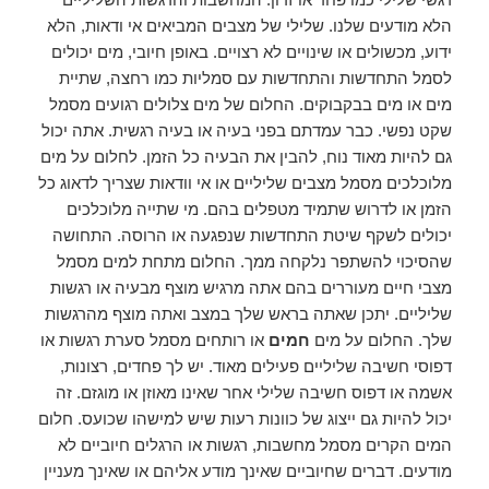
הלא מודעים שלנו. שלילי של מצבים המביאים אי ודאות, הלא
ידוע, מכשולים או שינויים לא רצויים. באופן חיובי, מים יכולים
לסמל התחדשות והתחדשות עם סמליות כמו רחצה, שתיית
מים או מים בבקבוקים. החלום של מים צלולים רגועים מסמל
שקט נפשי. כבר עמדתם בפני בעיה או בעיה רגשית. אתה יכול
גם להיות מאוד נוח, להבין את הבעיה כל הזמן. לחלום על מים
מלוכלכים מסמל מצבים שליליים או אי וודאות שצריך לדאוג כל
הזמן או לדרוש שתמיד מטפלים בהם. מי שתייה מלוכלכים
יכולים לשקף שיטת התחדשות שנפגעה או הרוסה. התחושה
שהסיכוי להשתפר נלקחה ממך. החלום מתחת למים מסמל
מצבי חיים מעוררים בהם אתה מרגיש מוצף מבעיה או רגשות
שליליים. יתכן שאתה בראש שלך במצב ואתה מוצף מהרגשות
שלך. החלום על מים
חמים
או רותחים מסמל סערת רגשות או
דפוסי חשיבה שליליים פעילים מאוד. יש לך פחדים, רצונות,
אשמה או דפוס חשיבה שלילי אחר שאינו מאוזן או מוגזם. זה
יכול להיות גם ייצוג של כוונות רעות שיש למישהו שכועס. חלום
המים הקרים מסמל מחשבות, רגשות או הרגלים חיוביים לא
מודעים. דברים שחיוביים שאינך מודע אליהם או שאינך מעניין