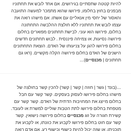
להיות קטטה שתסתיים בגירושים. אם אחד לובש את תחתוניו
מבפנים בחוץ בחלומו, פירושו שהוא מתמכר למעשה התועבה
והאסור של יחסי מין אנאליים עם אשתו. אם מישהו רואה את
עצמו לובש את תחתוניו ללא חולצת ההלבשה התחתונה
בחלום, פירושו הוא עוני. לבישת תחתונים מפוארים בחלום
פירושה נסיעות, או צמיחה פיננסית . לבוש תחתונים חדשים
בחלום פירושו להגן על צניעותו של האדם. הוצאת התחתונים
הישנים של האדם בחלום פירושה הקלה מקשיים. (ראו גם
תחתונים |
מכנסיים
)…
…(בונד | גשר | חוזה | קשר | קשר) להכין קשר בחולצה של
מישהו בחלום פירושו לעסוק בעסקים. קשר קשר עם חבל
בחלום מייצג את המחויבות הדתית של האדם. קשר קשר עם
מטפחת בחלום פירושו לתת הטבות שוליים למשרת או לעובד.
קשירת חגורה על זוג
מכנסיים
בחלום פירושה נישואין. קשר
קשר עם חוט בחלום פירושו לקבוע את כוונתו, או לקבוע את
תוכניתו, או שזה יכול להיות כישוף וכישוף רע. אם אדם רואה