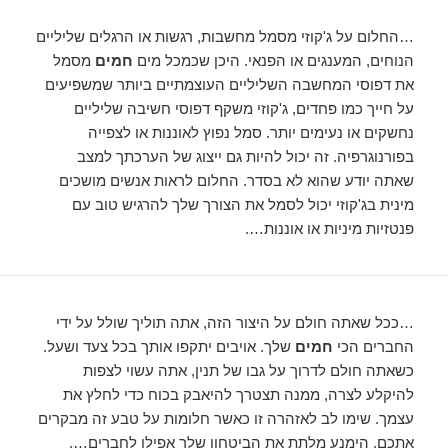
…החלום על ג'קוזי מסמל מחשבות, רגשות או הרגלים שליליים
הנוחים, המענגים או הפנאי. היכן שכמכל מים
חמים
מסמל
את דפוסי המחשבה השליליים העוצמתיים ביותר שמשפיעים
על חייך כמו פחדים, ג'קוזי משקף דפוסי חשיבה שליליים
נחשקים או נעימים יותר. סמל נפוץ לאוננות או לצפייה
בפורנוגרפיה. זה יכול להיות גם ייצוג של הערכתך למצב
שאתה יודע שהוא לא בסדר. החלום לראות אנשים מושכים
מינית בג'קוזי יכול לסמל את הצורך שלך להרגיש טוב עם
פנטזיות מיניות או אוננות….
…ככל שאתה חולם על היצור הזה, אתה תוליך שולל על ידי
החברים הכי
חמים
שלך. אויבים יתקפו אותך בכל צעד ושעל.
כשאתה חולם לדרוך על גבו של תנין, אתה עשוי לצפות
להיקלע לצרה, ממנה תצטרך להיאבק בכוח כדי לחלץ את
עצמך. שימו לב לאזהרה זו כאשר חלומות על טבע זה מבקרים
אתכם. הימנע מלתת את הביטחון שלך אפילו לחברים….