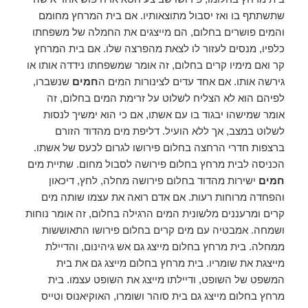
שתשתתף בו ואז יסבול מתוצאותיו. אם בית המרחץ מחומם
והמים פושרים בחלום, הם מייצגים את החמלה של משפחתו
כלפיו, מנסים לעזור לו לצאת מהפרצה שלו. אם בית המרחץ
קר ואם מימיו קרים בחלום, זה אומר שמשפחתו נידדה אותו או
גירשה אותו. אם אחד עדים לצינורות המים ה
חמים
שנשברו,
לפיהם הוא לא הצליח לשלוט על זרימת המים בחלום, זה
אומר שמישהו יבגוד בו עם אשתו, אם כי הוא ימשיך לנסות
לשלוט במצב, אך ללא הועיל. דליפת מים מהדוד הזורם
ברצפות חדרי הרחצה בחלום פירושו לגרום לכעס של אשתו.
הכניסה לבית מרחץ בחלום פירושה לסבול מחום. שתיית מים
חמים
ישירות מהדוד בחלום פירושה מחלה, לחץ, דיכאון
והפחדה מרוחות רעות. אם אדם רואה את עצמו שותה מים
קרים ומרעננים מלשונית המים הרגילה בחלום, זה אומר נוחות
ושמחה. אמבטיה עם מים קרים בחלום פירושו התאוששות
ממחלה. בית מרחץ בחלום מייצג גם אש גיהינום, והדיילת
מייצגת את שומריו. בית מרחץ בחלום מייצג גם את בית
המשפט של השופט, ודיילתו מייצג את השופט עצמו. בית
מרחץ בחלום מייצג גם בית סוהר ושומרו, האוקיאנוס וטייס