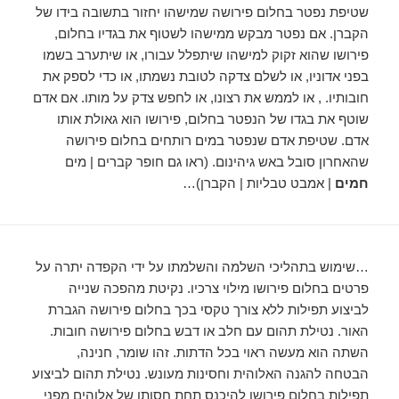
שטיפת נפטר בחלום פירושה שמישהו יחזור בתשובה בידו של
הקברן. אם נפטר מבקש ממישהו לשטוף את בגדיו בחלום,
פירושו שהוא זקוק למישהו שיתפלל עבורו, או שיתערב בשמו
בפני אדוניו, או לשלם צדקה לטובת נשמתו, או כדי לספק את
חובותיו. , או לממש את רצונו, או לחפש צדק על מותו. אם אדם
שוטף את בגדו של הנפטר בחלום, פירושו הוא גאולת אותו
אדם. שטיפת אדם שנפטר במים רותחים בחלום פירושה
שהאחרון סובל באש גיהינום. (ראו גם חופר קברים | מים
חמים
| אמבט טבליות | הקברן)…
…שימוש בתהליכי השלמה והשלמתו על ידי הקפדה יתרה על
פרטים בחלום פירושו מילוי צרכיו. נקיטת מהפכה שנייה
לביצוע תפילות ללא צורך טקסי בכך בחלום פירושה הגברת
האור. נטילת תהום עם חלב או דבש בחלום פירושה חובות.
השתה הוא מעשה ראוי בכל הדתות. זהו שומר, חנינה,
הבטחה להגנה האלוהית וחסינות מעונש. נטילת תהום לביצוע
תפילות בחלום פירושו להיכנס תחת חסותו של אלוהים מפני