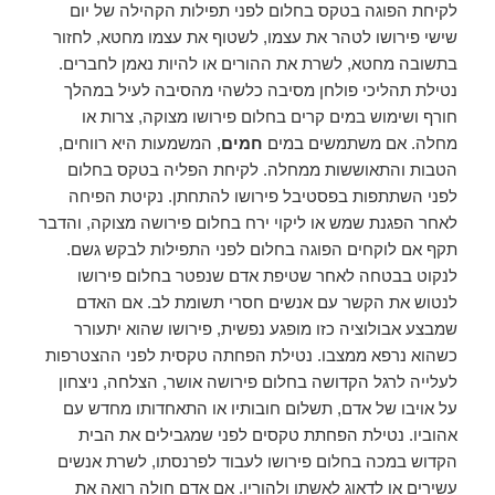
לקיחת הפוגה בטקס בחלום לפני תפילות הקהילה של יום
שישי פירושו לטהר את עצמו, לשטוף את עצמו מחטא, לחזור
בתשובה מחטא, לשרת את ההורים או להיות נאמן לחברים.
נטילת תהליכי פולחן מסיבה כלשהי מהסיבה לעיל במהלך
חורף ושימוש במים קרים בחלום פירושו מצוקה, צרות או
מחלה. אם משתמשים במים
חמים
, המשמעות היא רווחים,
הטבות והתאוששות ממחלה. לקיחת הפליה בטקס בחלום
לפני השתתפות בפסטיבל פירושו להתחתן. נקיטת הפיחה
לאחר הפגנת שמש או ליקוי ירח בחלום פירושה מצוקה, והדבר
תקף אם לוקחים הפוגה בחלום לפני התפילות לבקש גשם.
לנקוט בבטחה לאחר שטיפת אדם שנפטר בחלום פירושו
לנטוש את הקשר עם אנשים חסרי תשומת לב. אם האדם
שמבצע אבולוציה כזו מופגע נפשית, פירושו שהוא יתעורר
כשהוא נרפא ממצבו. נטילת הפחתה טקסית לפני ההצטרפות
לעלייה לרגל הקדושה בחלום פירושה אושר, הצלחה, ניצחון
על אויבו של אדם, תשלום חובותיו או התאחדותו מחדש עם
אהוביו. נטילת הפחתת טקסים לפני שמגבילים את הבית
הקדוש במכה בחלום פירושו לעבוד לפרנסתו, לשרת אנשים
עשירים או לדאוג לאשתו ולהוריו. אם אדם חולה רואה את