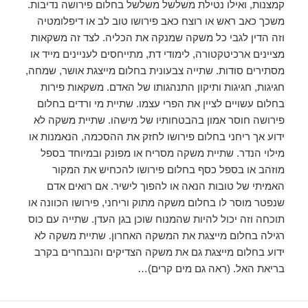
קמצנות, ואילו נטילת משלשל משלשל בחלום פירושה נדיבות.
משכך כאב ראש או רוצח כאב פירושו טוב לב או דיפלומטיה
וזה הדין לגבי כל משקה שמנקה את הכליה. לצד זה משקאות
מציינים ארכיטקטורה, לימודי דת, מתייחסים לעניינים מייד או
מסתירים סודות. שתייה צבעונית בחלום מייצגת אושר, שמחה,
חגיגות, חגיגות ותיקון התנהגותו של האדם. משקאות פירות
בחלום עשויים לציין את הפרי עצמו. שתיית מי ורדים בחלום
פירושה חוסר אמון בהבטחותיו של מישהו. שתיית משקה לא
ידוע אך ריחני בחלום פירושו לחזק את ההסכמה, הנאמנות או
מילוי הנדר. שתיית משקה מסריח או מפונק ובמיוחד בספל
מוזהב או בספל כסף בחלום פירושו להכחיש את המקור
האמיתי של טובות הנאה או להפוך לישיר. אם רואים אדם
שנפטר מוסר לו בחלום משקה מתוק וריחני, פירושו הכוונה או
תוכחה וזה יכול להיות שהמנוח שוכן בגן העדן. שתייה עם כוס
רגילה בחלום מייצגת את המשקה האחרון. שתיית משקה לא
ידוע בחלום מייצגת גם את משקה הצדיקים והנבחרים בקרב
בריאת האל. (ראה גם מים קרים)…