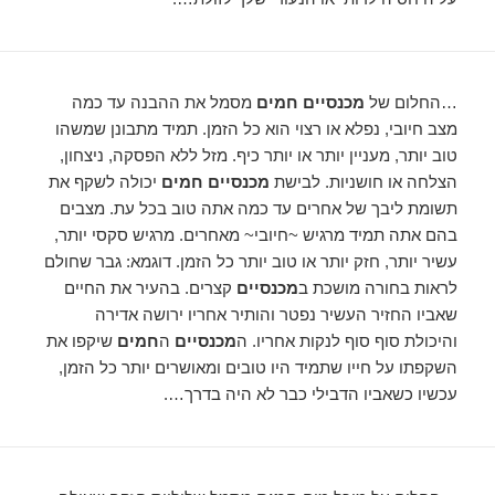
…החלום של
מכנסיים חמים
מסמל את ההבנה עד כמה
מצב חיובי, נפלא או רצוי הוא כל הזמן. תמיד מתבונן שמשהו
טוב יותר, מעניין יותר או יותר כיף. מזל ללא הפסקה, ניצחון,
הצלחה או חושניות. לבישת
מכנסיים חמים
יכולה לשקף את
תשומת ליבך של אחרים עד כמה אתה טוב בכל עת. מצבים
בהם אתה תמיד מרגיש ~חיובי~ מאחרים. מרגיש סקסי יותר,
עשיר יותר, חזק יותר או טוב יותר כל הזמן. דוגמא: גבר שחולם
לראות בחורה מושכת ב
מכנסיים
קצרים. בהעיר את החיים
שאביו החזיר העשיר נפטר והותיר אחריו ירושה אדירה
והיכולת סוף סוף לנקות אחריו. ה
מכנסיים
ה
חמים
שיקפו את
השקפתו על חייו שתמיד היו טובים ומאושרים יותר כל הזמן,
עכשיו כשאביו הדבילי כבר לא היה בדרך….