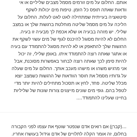
אותם. החלום על מים זורמים מסמל מצבים שליליים או אי
וודאות שאתה תופס כל הזמן. טיפות מים יכולות לשקף
סיטואציה בעייתית שמתחילה לאט לאט לעלות. החלום על
הליכה על מים מסמל שליטה מוחלטת ברגשות שלך או במצב
שלילי. יש מזהה בבעיה או שלא אכפת לך מבעיה זו בעיה.
החלום לא להיות מסוגל להיכנס לגוף של מים עשוי לשקף את
הרגשות שלך להתאפק או לא להיות מסוגל להתמודד עם בעיה
או אתגר שאתה רוצה להתמודד איתו. באופן שלילי, זה יכול
להיות סימן לכך שאתה רוצה לבחור באפשרות מסוכנת, אבל
אני מרגיש משהו או מישהו מעכב אותך. החלום על מים שעלה
על גדותיו מסמל את חוסר הוודאות של הרגשות כשמצב יוצא
מכלל שליטה. פחד, לחץ או תסכול מתחילים להיות יותר מדי
לטפל בהם. גופי מים שונים מייצגים צורות שונות של שליליות
בחיינו שעלינו להתמודד….
…(קברן) אם רואים אדם שנפטר שוטף את עצמו לפני הקבורה
בחלום, זה אומר הקלה לתלויים של אדם וגידול בעושרו אחריו.