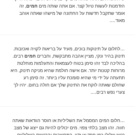
הזדמנות לעשות טיול קצר. אם אתה שותה מים
חמים
, זה
אומר שתקבל חדשות על החתונה של מישהו שאתה אוהב
מאוד….
…לחלום על תינוקות בוכים, מעיד על בריאות לקויה ואכזבות.
תינוק בהיר ונקי, מציין אהבה מתבקשת, וחברים
חמים
רבים.
בהליכה לבד זהו סימן בטוח לעצמאות והתעלמות מוחלטת
מרוחות קטנות יותר. אם אישה חולמת שהיא מניקה תינוק, היא
תתעתה על ידי מי שהיא סומכת עליו ביותר. זה סימן רע
שחולם שאתה לוקח את התינוק שלך אם חולה בחום. יהיו לך
צערי נפש רבים….
…חלום המים המסמל את השליליות או חוסר הוודאות שאתה
חווה. זהו מצב בלתי צפוי. מים יכולים להיות גם ייצוג של מצב
רגשי שלילי כמו פחד או זדון. המחשבות והרגשות השליליים