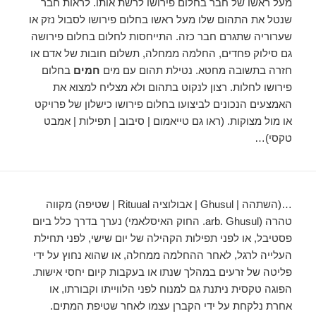
מעל ראשו של חבר בחלום פירושו לרשת אותו. לראות חבר
שנטל את התהום שלו מעל ראשו בחלום פירושו לסבול נזק או
שערוריה שתגרם חבר כזה. התייחסות לחלום בחלום פירושה
גם סילוק פחדים, החלמה ממחלה, תשלום חובות של אדם או
חזרה בתשובה מחטא. נטילת תהום עם מים
חמים
בחלום
פירושו לחלות. רצון לנקוט בתהום ולא מצליח למצוא את
האמצעים הנכונים לביצועו בחלום פירושו כישלון של פרויקט
או מול מצוקות. (ראו גם טייאמום | סיבוב | תפילות | אמבט
טקסי)…
…(השתהה | Ghusul | אבולוציה Rituual | שטיפה) מקווה
טהרה (arb. Ghusul. החוק האיסלאמי) נערך בדרך כלל ביום
פסטיבל, או לפני תפילות הקהילה של יום שישי, לפני תחילת
העלייה לרגל, לאחר ההחלמה ממחלה, או שהוא נחוץ על ידי
פליטה של ​​זרעים במהלך שנתו או בעקבות קיום יחסי אישות.
הפוגה טקסית ניתנת גם למנוח לפני הלווייתו וקבורתו, או
אחרת נלקחת על ידי הקברן עצמו לאחר שטיפת המתים.