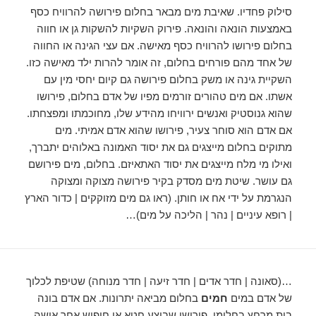
סילוק פחדיו. שאיבת מים מבאר בחלום פירושה להרוויח כסף
באמצעות הונאה והונאה. פירוק השקיות להשקות גן או חווה
בחלום פירושו להרוויח כסף מאישה. אם עצי הגינה או החווה
של אחד מהם פורחים בחלום, זה אומר להרות ילד מאישה כזו.
השקיית גינה או משק בחלום פירושה גם קיום יחסי מין עם
אשתו. אם מים טהורים זורמים מפיו של אדם בחלום, פירושו
שהוא גנוסטיק ואנשים ירוויחו מהידע שלו, מחוכמתו ומפצחתו.
אם אדם הוא סוחר צעיר, פירושו שהוא אדם אמיתי. מים
מתוקים בחלום מייצגים גם את יסוד האמונה באלוהים יתברך,
ואילו מי מלח מייצגים את יסוד האתאיזם. בחלום, מים פירושם
גם עושר. שיטת מים מסדק בקיר פירושה מצוקה ומצוקה
הנגרמת על ידי אח או חותן. (ראו גם מים מזוקקים | כדור הארץ
| רופא עיניים | נהר | הליכה על מים)…
…(סאונה | חדר אדים | חדר זיעה | חדר מנוחה) שטיפת לכלוך
של אדם במים
חמים
בחלום מביאה יתרונות. אם אדם בונה
בית מרחץ בחלומו, פירושו שביצע חטא או חיפוש אחר אישה