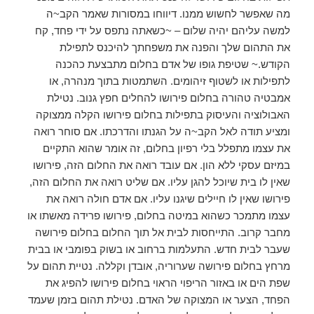
מה שאפשר לחשוש ממנו. דיווחו במסורות שאמר הקב~ה
למשה עליהם יהיה שלום – ~כשאתה נתפס על ידי פחד, קח
את התהום שלך והפנה את משפחתך להיכנס לתפילת
הקודש.~ שטיפת גופו של אדם בחלום מתבצעת כהכנה
לתפילות או לשטוף זיהומים. השתמטות בתוך מנהרה, או
אמבטיה טהורה בחלום פירושו להחלים חפץ גנוב. נטילת
האבולוציה והעיסוק בתפילות בחלום פירושו הקלה ממצוקה
ומציע תודה לאל הקב~ה על הגנתו והדרכתו. אם סוחר רואה
את עצמו מתפלל בלי רפיון בחלום, זה אומר שהוא התקיים
במיזם עסקי ללא הון. אם עובד רואה את החלום הזה, פירושו
שאין לו בית שיוכל להגן עליו. אם שליט רואה את החלום הזה,
פירושו שאין לו חיילים שיגנו עליו. אם אדם חולה רואה את
עצמו מתמכר כשהוא במיטה בחלום, פירושו פרידה מאשתו או
מחבר קרוב. התייחסות לבית אל תוך החלום בחלום פירושה
שעבר לבית חדש. התעלמות ברחוב או בשוק בפומבי או בבית
מרחץ בחלום פירושה שערוריה, אובדן וקללה. נטיית תהום על
שפת הים או באזור הריפוי הראוי בחלום פירושו להפיג את
הפחד, הצער או המצוקה של האדם. נטילת תהום בזמן שעמד