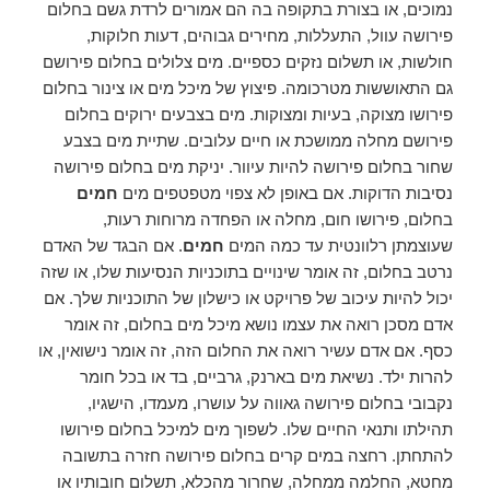
נמוכים, או בצורת בתקופה בה הם אמורים לרדת גשם בחלום
פירושה עוול, התעללות, מחירים גבוהים, דעות חלוקות,
חולשות, או תשלום נזקים כספיים. מים צלולים בחלום פירושם
גם התאוששות מטרכומה. פיצוץ של מיכל מים או צינור בחלום
פירושו מצוקה, בעיות ומצוקות. מים בצבעים ירוקים בחלום
פירושם מחלה ממושכת או חיים עלובים. שתיית מים בצבע
שחור בחלום פירושה להיות עיוור. יניקת מים בחלום פירושה
נסיבות הדוקות. אם באופן לא צפוי מטפטפים מים
חמים
בחלום, פירושו חום, מחלה או הפחדה מרוחות רעות,
שעוצמתן רלוונטית עד כמה המים
חמים
. אם הבגד של האדם
נרטב בחלום, זה אומר שינויים בתוכניות הנסיעות שלו, או שזה
יכול להיות עיכוב של פרויקט או כישלון של התוכניות שלך. אם
אדם מסכן רואה את עצמו נושא מיכל מים בחלום, זה אומר
כסף. אם אדם עשיר רואה את החלום הזה, זה אומר נישואין, או
להרות ילד. נשיאת מים בארנק, גרביים, בד או בכל חומר
נקבובי בחלום פירושה גאווה על עושרו, מעמדו, הישגיו,
תהילתו ותנאי החיים שלו. לשפוך מים למיכל בחלום פירושו
להתחתן. רחצה במים קרים בחלום פירושה חזרה בתשובה
מחטא, החלמה ממחלה, שחרור מהכלא, תשלום חובותיו או