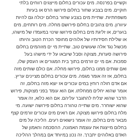
וקשיים בפרנסה. מים עכורים בחלום מייצגים רווחים בלתי
חוקיים. מים בצבע שחור בחלום פירושו הרס או בעיות
משפחתיות. שתיית מים בצבע שחור בחלום יכולה גם להיות
עיוורון. מים צהובים בחלום פירושם מחלה. מים רותחים, מים
בוערים, או זליגת מים בחלום פירושו שינוי במעמדו של מישהו,
או שלילת חסידותיו של אלוהים מחוסר הכרת הטוב והיותו
מכשול נגד אלה שעושים טוב. שתיית מי ים מזוהמים בחלום
פירושה סערות, מצוקה וסבל שיובאו על ידי מישהו בעל
סמכות. אם מי ים זורמים בתוך בית המגורים או העסק שלו,
ואם שותים ממנו בחלום, פירושו מחלה. אם כולם שותים מזה
בחלום, אז זה אומר מגפה. מים עכורים בחלום מציינים עריץ.
אם אדם חולה רוחץ במים עכורים אז יוצא מזה בחלום, זה
אומר שהוא יחלים ממחלתו. אם הוא עומד בפני מצוקות, פירוש
הדבר שהוא יצליח להתגבר עליהם. אם הוא כלוא, זה אומר
שהוא ישוחרר. מים שתייה טהורה בחלום פירושה ישועה. מי
מלח בחלום פירושו מצוקה. אם רואים מים עכורים זורמים קצף
מבאר מים בחלום, זה אומר נישואים רעים. הליכה על מים
בחלום מייצגת את עוצמת האמונה, ההסכמה והאמון של
האדם באלוהים יתברך. זה נכון במיוחד אם במהלך ההליכה