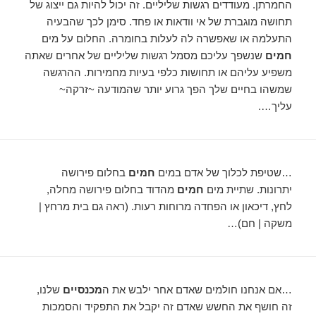
החמרתן. מעודדים רגשות שליליים. זה יכול להיות גם ייצוג של
תחושה מוגברת של אי וודאות או פחד. סימן לכך שהבעיה
התעלמה או שאפשרה לה לעלות בחומרה. החלום על מים
חמים
שנשפך עליכם מסמל רגשות שליליים של אחרים שאתה
משפיע עליהם או תחושות כלפי בעיות מחמירות. ההרגשה
שמשהו בחיים שלך הפך גרוע יותר שהמודעה ~זרקה~
עליך….
…שטיפת לכלוך של אדם במים
חמים
בחלום פירושה
יתרונות. שתיית מים
חמים
מהדוד בחלום פירושה מחלה,
לחץ, דיכאון או הפחדה מרוחות רעות. (ראה גם בית מרחץ |
משקה | חם)…
…אם אנחנו חולמים שאדם אחר ילבש את ה
מכנסיים
שלנו,
זה חושף את החשש שאדם זה יקבל את התפקיד והסמכות