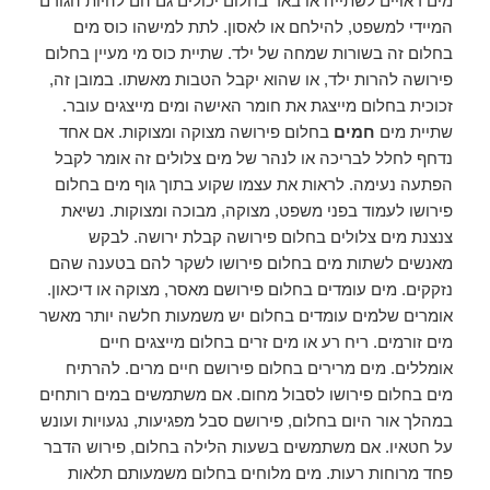
מים ראויים לשתייה או באר בחלום יכולים גם הם להיות הגורם
המיידי למשפט, להילחם או לאסון. לתת למישהו כוס מים
בחלום זה בשורות שמחה של ילד. שתיית כוס מי מעיין בחלום
פירושה להרות ילד, או שהוא יקבל הטבות מאשתו. במובן זה,
זכוכית בחלום מייצגת את חומר האישה ומים מייצגים עובר.
שתיית מים
חמים
בחלום פירושה מצוקה ומצוקות. אם אחד
נדחף לחלל לבריכה או לנהר של מים צלולים זה אומר לקבל
הפתעה נעימה. לראות את עצמו שקוע בתוך גוף מים בחלום
פירושו לעמוד בפני משפט, מצוקה, מבוכה ומצוקות. נשיאת
צנצנת מים צלולים בחלום פירושה קבלת ירושה. לבקש
מאנשים לשתות מים בחלום פירושו לשקר להם בטענה שהם
נזקקים. מים עומדים בחלום פירושם מאסר, מצוקה או דיכאון.
אומרים שלמים עומדים בחלום יש משמעות חלשה יותר מאשר
מים זורמים. ריח רע או מים זרים בחלום מייצגים חיים
אומללים. מים מרירים בחלום פירושם חיים מרים. להרתיח
מים בחלום פירושו לסבול מחום. אם משתמשים במים רותחים
במהלך אור היום בחלום, פירושם סבל מפגיעות, נגעויות ועונש
על חטאיו. אם משתמשים בשעות הלילה בחלום, פירוש הדבר
פחד מרוחות רעות. מים מלוחים בחלום משמעותם תלאות