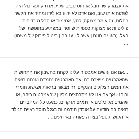
את עצמו קושר חבל או חוט סביב שקיק או תיק ולא יכול היה
לפתוח אותו שוב, ואם אדם לא ידוע בא לידו ומתיר את הקשר
בחלום, זה אומר מצוקה, לחץ, אטימות או סבל מ רדיפות
פוליטיות או מצוקות כספיות שיוסרו במפתיע בחופשתו של
האל. (ראו גם חוזה | אשכול | עניבה | ביטול פירוק של משהו)
…
…אם אנו עושים אמבטיה עלינו לקחת בחשבון את התחושות
שהאמבטיה מייצרת בנו. אם האמבטיה נחמדה ואנחנו רואים
את המים הצלולים והנקיים, זה מבשר בריאות ושגשוג חומרי
ורוחני. אך אם אנו לא מתרחצים מכיוון שהאמבטיה ריקה, או
שהמים מלוכלכים או
חמים
או קרים, כמעט כל המחברים
רואים בה הודעה על אובדן הזדמנויות בגלל חוסר ראיית הנולד
או הקושי לטפל בצורה נאותה באירועים….