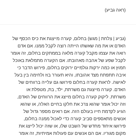
(ראה גביע)
(גביע | צלחת | מגש) בחלום, קערה מייצגת את כיס הכסף של
האדם או את מה שאשתו הייתה רוצה לקבל ממנו. אם אדם
רואה את עצמו מקבל קערה מלאה בממתקים בחלום, זה אומר
לקבל שפע של אהבה מאהובתו. אם הקערה מתמלאת באוכל
חמוץ או כמה ירקות גולמיים ירוקים בחלום, פירוש הדבר כי
איבה תתפתח מצד אהובתו, והיא תעורר בוז ולחימה בין בעל
לאישה. לראות קערה בחלום פירושו גם עלייה ברווחים של
האדם. קערה מייצגת גם משרתת, ילד, בת, מטפלת או
משרתת. ליקוק קערה בחלום מייצג את הרווחים של האדם,
וזה יכול אומר שהוא צרכ את חלקו בחיים האלה, או שהוא
הגיע לקדמת חייו בעולם הזה. אם רואים מספר גדול של
אנשים מתאספים סביב קערה כדי לאכול ממנה בחלום,
פירושו איחוד מחדש של השבט שלו, או שזה יכול לייצג את
מקום מגוריו. אם הם אנשים עם פעולות אמיתיות, זה אומר