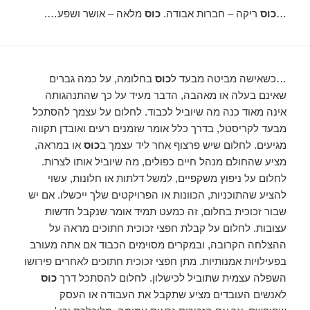
…
כוס
ריקה – חברות אבודה.
כוס
מלאה – אושר ושפע….
…כשאישה מביטה מבעד ל
כוס
בחלומה, על כמה גברים
שאינם בעלה או מאהבה, הדבר מעיד על כך שהתנהגותה
אינה מאוד כנה מה שיוביל לכבוד. לחלום על עצמך להסתכל
מבעד לקריסטל, בדרך כלל אומר שזמנים רעים ואובדן תקווה
מגיעים. לחלום שיש פרצוף אחר ליד עצמך ב
כוס
או במראה,
מציע שהחולם מנהל חיים כפולים, מה שיוביל אותו לצרות.
לחלום על ניפוץ משקפיים, למשל דלתות או חלונות, עשוי
להציע שהתוכניות, הכוונות או הפרויקטים שלך ייכשלו. אם יש
שבור זכוכית בחלום, זה כמעט תמיד אומר שנקבל חדשות
עצובות. לחלום על קבלת חפצי זכוכית חתוכים מראה על
ההצלחה הקרובה, ובמקרים מסוימים הכבוד אם אתה מעורב
בפעילויות אמנותיות. מתן חפצי זכוכית חתוכים לאחרים פירושו
השפלה עצמית שתוביל לכישלון. לחלום להסתכל דרך
כוס
לאנשים העובדים מציע שתקבל את העבודה או העסק