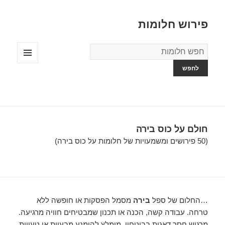
פירוש חלומות
מילון
החלומות
תפריטים
ווידג'טים
חולם על כוס בירה
(50 פירושים ומשמעויות של חלומות על כוס בירה)
…החלום של ספל
בירה
מסמל הפסקות או חופשה ללא
טרחה. עבודה קשה, הכנה או תכנון שמבטיחים חוויה מרגיעה.
מרגיש חסר דאגות בביטחון. מומלץ להימנע מבעיות או טעויות