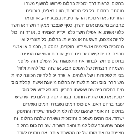
בחלום. לראות דרך זכוכית בחלום פירושו לחשוף משהו
מוסתר. בחלום, כל כלי הזכוכית, הוויטראז'ים, הזכוכית
החריטה, או הזכוכית הדקורטיבית בצבע ירוק, אדום או
צהבהב מייצגים אדם חשדן, כסף שנצבר ממקור חשוד או חשד
כלפי אשתו, או אפילו חשד כלפי ילדיו האמיתיים, או זה זה יכול
להיות צמצום, השפעה או צביעות. בחלום, כל תוצרי לוואי
מזכוכית מייצגים אנשי ידע, חוקרים, גנוסטים, חכמים או אנשי
חכמה. קניית קישוט זכוכית נוצץ, או בית עשוי אם הפנינה
בחלום פירושו לבחור את התענוגות של העולם הזה על פני
השמחה הנצחית של העולם הבא, או שזה יכול להיות זלזול
בציות לפקודותיו של אלוהים, או שזה יכול להיות הכוונה להיות
משוחרר.
כוס
זכוכית לשתייה בחלום מייצגת אישה. קבלת
כוס
מים בחלום פירושה שאשתו בהריון. סוג לא ידוע של
כוס
זכוכית או
כוס
שתייה חתוכה בצורה גסה בחלום פירושו שיש
עובר ברחם האם. אם
כוס
המים נשברת והמים נשארים
בחלום, זה אומר שהאם עלולה למות לאחר שילדה והתינוק
ישרוד. אם המים נשפכים והזכוכית נשארה שלמה בחלום, זה
אומר שהעובר עלול למות והאם תשרוד. שבירת
כוס
בחלום
מציינת גם את מותו של זה המשרת אותה. אם נותנים לאדם