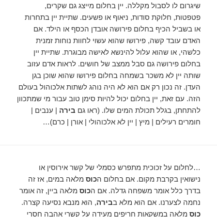
שיגרום לו לסבול מקללה. יין בחלום מייצג גם שקרים,
פטפטות, חלוקת סודות, ניאוף או פשעים. שתיית יין בתחרות
או בשביל הכיף בחלום פירושה אובדן הכסף או הילד. אם
האדם עובד קשה, פירושו שהוא עשוי לחוות נוחות זמנית
כלשהי, או שהוא עלול להינשא לאישה מבוגרת. שתיית יין
בחלום פירושה גם סבל ממצב של חושים. לראות אדם עזוב
שותה יין לא משכר בשמחה בחלום פירושו שהוא שוכן בגן
העדן. זה נכון רק אם הוא לא היה נוהג לשתות אלכוהול בעולם
הזה. עם זאת, יין בחלום יכול להיות סימן טוב עבור מי שמתכוון
להתחתן, בגלל תכולת המים שלו. (ראו גם
בירה
| ענבים |
חומרים רעילים | מיץ | יין לא אלכוהולי | אורן | כרם)…
…לחלום על זכוכית מתפרש כסמלי של קשר אירוסין או
נישואין בקרבת מקום. אם בחלום ה
כוס
מלאה במים, אז זה
בדרך כלל אומר משפחה גדלה. אם ה
כוס
מלאה ביין, זה אומר
נחמה לצערנו. אם הוא מלא ב
בירה
, הוא מנבא נסיעה קצרה.
כוס
מלאה במשקאות חריפים מעידה על קשרי אהבה חסרי