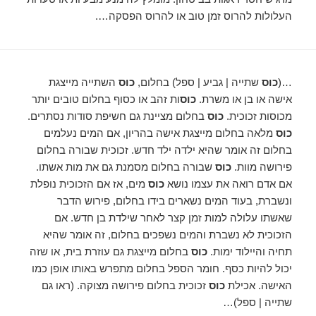
העלולות להרוס זמן טוב או להרוס הפסקה….
…(
כוס
שתייה | גביע | ספל) בחלום,
כוס
השתייה מייצגת
אישה או בן או משרת.
כוס
ות זהב או כסוף בחלום טובים יותר
מכוסות זכוכית.
כוס
בחלום מציינת גם חשיפת סודות נסתרים.
כוס
מלאה בחלום מייצגת אישה בהריון, אם המים נעלמים
בחלום זה אומר שהיא ילדה ילד חדש. זכוכית שבורה בחלום
פירושה מוות.
כוס
שבורה בחלום מסמנת גם את מות אשתו.
אם אדם רואה את עצמו נושא
כוס
מים, אז אם הזכוכית נופלת
ונשברת, בעוד המים נשארים בידו בחלום, פירוש הדבר
שאשתו עלולה למות זמן קצר לאחר שילדת בן חדש. אם
הזכוכית לא נשברת והמים נשפכים בחלום, זה אומר שהיא
תחיה והיילוד ימות.
כוס
בחלום מייצגת גם עוזרת בית, או שזה
יכול להיות כסף. חומר הספל בחלום מתפרש באותו אופן כמו
האישה. אכילת
כוס
זכוכית בחלום פירושה מצוקה. (ראו גם
שתייה | ספל)…