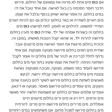
אם
כוס
מים אחת לא מרווה את צמאונם של החלום, פירוש
הדבר חוסר הסכמה בין בעל לאישה. אם אחד טובל את ידו
במים בחלום, זה אומר שהוא ישחק בכסף ובלבל את עצמו.
מים ראויים לשתייה או באר בחלום יכולים גם הם להיות הגורם
המיידי למשפט, להילחם או לאסון. לתת למישהו
כוס
מים
בחלום זה בשורות שמחה של ילד. שתיית
כוס
מי מעיין בחלום
פירושה להרות ילד, או שהוא יקבל הטבות מאשתו. במובן זה,
זכוכית בחלום מייצגת את חומר האישה ומים מייצגים עובר.
שתיית מים חמים בחלום פירושה מצוקה ומצוקות. אם אחד
נדחף לחלל לבריכה או לנהר של מים צלולים זה אומר לקבל
הפתעה נעימה. לראות את עצמו שקוע בתוך גוף מים בחלום
פירושו לעמוד בפני משפט, מצוקה, מבוכה ומצוקות. נשיאת
צנצנת מים צלולים בחלום פירושה קבלת ירושה. לבקש
מאנשים לשתות מים בחלום פירושו לשקר להם בטענה שהם
נזקקים. מים עומדים בחלום פירושם מאסר, מצוקה או דיכאון.
אומרים שלמים עומדים בחלום יש משמעות חלשה יותר מאשר
מים זורמים. ריח רע או מים זרים בחלום מייצגים חיים
אומללים. מים מרירים בחלום פירושם חיים מרים. להרתיח
מים בחלום פירושו לסבול מחום. אם משתמשים במים רותחים