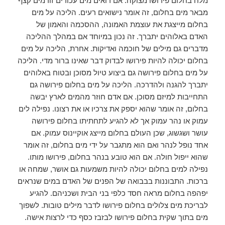
מלח בחלום פירושו מצוקה. אם רואים מים עכורים זורמים קצף
מבאר מים בחלום, זה אומר נישואים רעים. הליכה על מים
בחלום מייצגת את עוצמת האמונה, ההסכמה והאמון של
האדם באלוהים יתברך. זה נכון במיוחד אם במהלך ההליכה
מדברים גם מילים של חוכמה ואדיקות. אחרת, הליכה על מים
בחלום יכולה להיות פירושו לבדוק דבר שאינו ברור מדי. הליכה
על מים בחלום פירושה גם ביצוע טיול מסוכן ובטוח באלוהים
יתברך להגנה ולהדרכה. הליכה על מים בחלום פירושה גם
התחייבות למיזם מסוכן. אם אדם חוזר מהמים לארץ יבשה
בחלום, זה אומר שהוא יספק את צרכיו או את רצונו. נפילה לים
עמוק או נהר עמוק אך לא להגיע לתחתיתו בחלום פירושה
עושר ושגשוג, שכן העולם בחלום מייצג אוקיינוס ​​עמוק. אם
אחד נופל לנהר ואם הוא מתגבר על ידי מים בחלום, זה אומר
שהוא ייפול חולה. אם הוא טובע בנהר בחלום, פירושו מותו.
נפילה למים בחלום יכולה להיות משמעות גם אושר, שמחה או
ברכות. התבוננות בבבואה של הפנים של האדם במים שנראים
יפהפה בחלום מראה חסד כלפי בני הבית ושכניהם. להגיע
לבריכת מים צלולים בחלום פירושו לדבר מילים טובות. לשפוך
מים בתוך שקית בחלום פירושו לבזבז כסף כדי לרצות אישה.