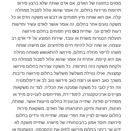
מסוים בתזונה של האדם. אם אדם שותה שלא ברצון סירופ
תרופות מרירות בחלום, זה אומר שהוא עלול לסבול ממחלה
קלה. אם הוא שותה מיץ תפוחים או דבש או משקה הדס או כל
משקה טעים אחר בחלום, זה אומר אושר לאדם עשיר וחדשות
רעות לאדם עני. שתיית
כוס
מיץ תפוחים בחלום פירושה
תועלות הנגזרות משרת או עובד, שירות המוצע על ידי אדם רב
עוצמה, או שזה יכול להיות חיים מלחיצים. אם מישהו שותה
משהו לריפוי מחלה בחלום, פירושו להתאושש מאותה מחלה
אם היא קיימת. אחרת זה אומר שהוא עלול לסבול ממחלה כזו
ולקחת משקה כזה כתרופה. כל משקה עצירות בחלום פירושו
קמצנות, ואילו נטילת משלשל משלשל בחלום פירושה נדיבות.
משכך כאב ראש או רוצח כאב פירושו טוב לב או דיפלומטיה
וזה הדין לגבי כל משקה שמנקה את הכליה. לצד זה משקאות
מציינים ארכיטקטורה, לימודי דת, מתייחסים לעניינים מייד או
מסתירים סודות. שתייה צבעונית בחלום מייצגת אושר, שמחה,
חגיגות, חגיגות ותיקון התנהגותו של האדם. משקאות פירות
בחלום עשויים לציין את הפרי עצמו. שתיית מי ורדים בחלום
פירושה חוסר אמון בהבטחותיו של מישהו. שתיית משקה לא
ידוע אך ריחני בחלום פירושו לחזק את ההסכמה, הנאמנות או