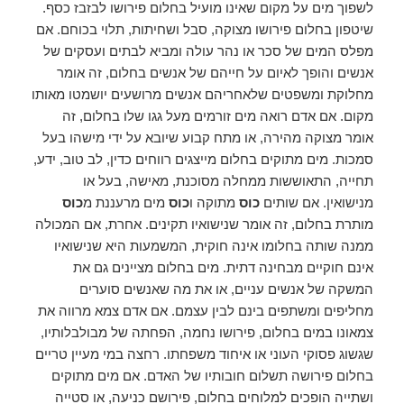
לשפוך מים על מקום שאינו מועיל בחלום פירושו לבזבז כסף.
שיטפון בחלום פירושו מצוקה, סבל ושחיתות, תלוי בכוחם. אם
מפלס המים של סכר או נהר עולה ומביא לבתים ועסקים של
אנשים והופך לאיום על חייהם של אנשים בחלום, זה אומר
מחלוקת ומשפטים שלאחריהם אנשים מרושעים יושמטו מאותו
מקום. אם אדם רואה מים זורמים מעל גגו שלו בחלום, זה
אומר מצוקה מהירה, או מתח קבוע שיובא על ידי מישהו בעל
סמכות. מים מתוקים בחלום מייצגים רווחים כדין, לב טוב, ידע,
תחייה, התאוששות ממחלה מסוכנת, מאישה, בעל או
מנישואין. אם שותים
כוס
מתוקה ו
כוס
מים מרעננת מ
כוס
מותרת בחלום, זה אומר שנישואיו תקינים. אחרת, אם המכולה
ממנה שותה בחלומו אינה חוקית, המשמעות היא שנישואיו
אינם חוקיים מבחינה דתית. מים בחלום מציינים גם את
המשקה של אנשים עניים, או את מה שאנשים סוערים
מחליפים ומשתפים בינם לבין עצמם. אם אדם צמא מרווה את
צמאונו במים בחלום, פירושו נחמה, הפחתה של מבולבלותיו,
שגשוג פסוקי העוני או איחוד משפחתו. רחצה במי מעיין טריים
בחלום פירושה תשלום חובותיו של האדם. אם מים מתוקים
ושתייה הופכים למלוחים בחלום, פירושם כניעה, או סטייה