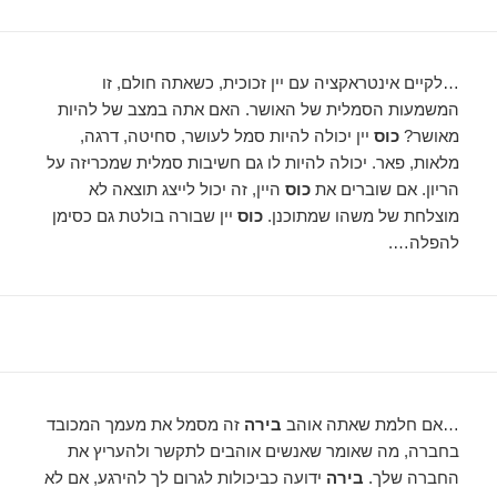
…לקיים אינטראקציה עם יין זכוכית, כשאתה חולם, זו
המשמעות הסמלית של האושר. האם אתה במצב של להיות
מאושר?
כוס
יין יכולה להיות סמל לעושר, סחיטה, דרגה,
מלאות, פאר. יכולה להיות לו גם חשיבות סמלית שמכריזה על
הריון. אם שוברים את
כוס
היין, זה יכול לייצג תוצאה לא
מוצלחת של משהו שמתוכנן.
כוס
יין שבורה בולטת גם כסימן
להפלה….
…אם חלמת שאתה אוהב
בירה
זה מסמל את מעמך המכובד
בחברה, מה שאומר שאנשים אוהבים לתקשר ולהעריץ את
החברה שלך.
בירה
ידועה כביכולות לגרום לך להירגע, אם לא