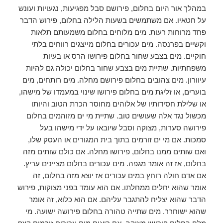
במהלך אור היום בחלום, פירושם סבל מפגיעות, נגעויות ועונש
על חטאיו. אם משתמשים בשעות הלילה בחלום, פירוש הדבר
פחד מרוחות רעות. מים מלוחים בחלום משמעותם תלאות
וקשיים בפרנסה. מים עכורים בחלום מייצגים רווחים בלתי
חוקיים. מים בצבע שחור בחלום פירושו הרס או בעיות
משפחתיות. שתיית מים בצבע שחור בחלום יכולה גם להיות
עיוורון. מים צהובים בחלום פירושם מחלה. מים רותחים, מים
בוערים, או זליגת מים בחלום פירושו שינוי במעמדו של מישהו,
או שלילת חסידותיו של אלוהים מחוסר הכרת הטוב והיותו
מכשול נגד אלה שעושים טוב. שתיית מי ים מזוהמים בחלום
פירושה סערות, מצוקה וסבל שיובאו על ידי מישהו בעל
סמכות. אם מי ים זורמים בתוך בית המגורים או העסק שלו,
ואם שותים ממנו בחלום, פירושו מחלה. אם כולם שותים מזה
בחלום, אז זה אומר מגפה. מים עכורים בחלום מציינים עריץ.
אם אדם חולה רוחץ במים עכורים אז יוצא מזה בחלום, זה
אומר שהוא יחלים ממחלתו. אם הוא עומד בפני מצוקות, פירוש
הדבר שהוא יצליח להתגבר עליהם. אם הוא כלוא, זה אומר
שהוא ישוחרר. מים שתייה טהורה בחלום פירושה ישועה. מי