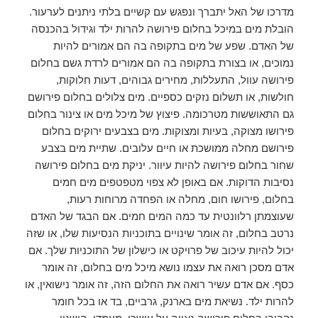
מדרכו של האל יתברך ונפגש עם קשיים בלתי ניתנים לערעור.
הובלת מים במיכל בחלום פירושה להרות ילד וגידול בהכנסה
של האדם. שפע של מים בתקופה בה הם אמורים להיות
נמוכים, או בצורת בתקופה בה הם אמורים לרדת גשם בחלום
פירושה עוול, התעללות, מחירים גבוהים, דעות חלוקות,
חולשות, או תשלום נזקים כספיים. מים צלולים בחלום פירושם
גם התאוששות מטרכומה. פיצוץ של מיכל מים או צינור בחלום
פירושו מצוקה, בעיות ומצוקות. מים בצבעים ירוקים בחלום
פירושם מחלה ממושכת או חיים עלובים. שתיית מים בצבע
שחור בחלום פירושה להיות עיוור. יניקת מים בחלום פירושה
נסיבות הדוקות. אם באופן לא צפוי מטפטפים מים חמים
בחלום, פירושו חום, מחלה או הפחדה מרוחות רעות,
שעוצמתן רלוונטית עד כמה המים חמים. אם הבגד של האדם
נרטב בחלום, זה אומר שינויים בתוכניות הנסיעות שלו, או שזה
יכול להיות עיכוב של פרויקט או כישלון של התוכניות שלך. אם
אדם מסכן רואה את עצמו נושא מיכל מים בחלום, זה אומר
כסף. אם אדם עשיר רואה את החלום הזה, זה אומר נישואין, או
להרות ילד. נשיאת מים בארנק, גרביים, בד או בכל חומר