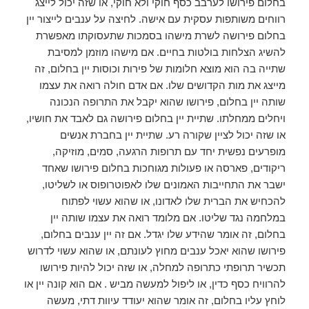
בחלום פירושו לערבב כסף חוקי ולא חוקי, או שזה יכול לייצג
רווחים משותפות עסקית עם אישה. לחיצה על ענבים לייצור יין
בחלום פירושה לשרת מישהו בסמכות שתעסוקתו מאפשרת
להשיג הצלחות בולטות בחיים. אם מישהו מוזמן למסיבת
שתייה בה הוא מוצא חלומות של פירות וכוסות יין בחלום, זה
מייצג את מות הקדושים שלו. אם אדם חולה רואה את עצמו
שותה יין בחלום, פירושו שהוא יקבל את התרופה הנכונה
ויחלים ממחלתו. שתיית יין בחלום פירושה גם לאבד את חושיו,
או שזה יכול לציין שקורה רע. שתיית יין בחברת אנשים
מופרעים נפשית יחד עם תרופות הרגעה, סמים, מוזיקה,
ריקודים, פארסה או פעולות מגוחכות בחלום פירושו שאחד
ישבר את התחייבות האמונים שלו לאפוטרופוס או לשליטו,
להכחיש את הברית שלו לאדונו, או שהוא עשוי לפתוח
במלחמה נגד שליטו. אם מלומד רואה את עצמו שותה יין
בחלום, זה אומר שהידע שלו יגדל. אם זה יין ענבים בחלום,
פירושו שהוא יאכל ענבים מחוץ לעונתם, או שהוא עשוי לדרוש
תכשיר תרופתי כתרופה למחלה, או שזה יכול להיות פירושו
להרוויח כסף כדין, או ליפול למעשה מביש . אם הוא קונה יין או
לוחץ עליו בחלום, זה אומר שהוא יעודד עיוות דתי, מעשה