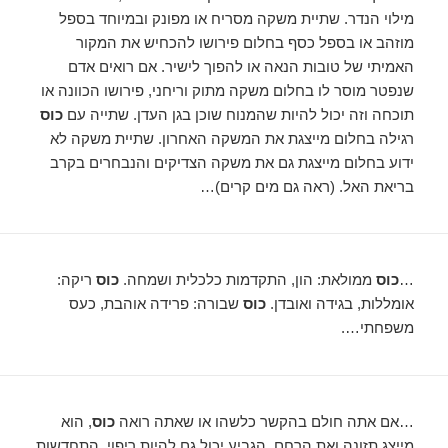
מילוי הנדר. שתיית משקה מסריח או מפונק ובמיוחד בספל
מוזהב או בספל כסף בחלום פירושו להכחיש את המקור
האמיתי של טובות הנאה או להפוך לישיר. אם רואים אדם
שנפטר מוסר לו בחלום משקה מתוק וריחני, פירושו הכוונה או
תוכחה וזה יכול להיות שהמנוח שוכן בגן העדן. שתייה עם
כוס
רגילה בחלום מייצגת את המשקה האחרון. שתיית משקה לא
ידוע בחלום מייצגת גם את משקה הצדיקים והנבחרים בקרב
בריאת האל. (ראה גם מים קרים)…
…
כוס
ממולאת: הון, התקדמות כלכלית ושמחה.
כוס
ריקה:
אומללות, בגידה ואובדן.
כוס
שבורה: פרידה אוהבת, כעס
משפחתי….
…אם אתה חולם בהקשר כלשהו או שאתה רואה
כוס
, הוא
מייצג תזונה ואת הרחם. הגביע יכול גם להיות ריפוי, התחדשות