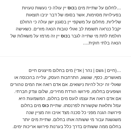
…לחלום על שתיית מים ב
כוס
יין עולה כי נעשות טעויות
בפעילויות מסוימות, אשר בסופו של דבר יניבו תוצאות
שליליות. מחלום על משקפי יין בסגנון ישן עולה כי החולם
יקבל כנראה תשומת לב ואולי טובות הנאה מזרים. כשאישה
חולמת לתת מי שתייה לגבר ב
כוס
יין זה מרמז על משאלות של
הנאה בלתי חוקית….
…(חיים | גשם | נהר | אדי) מים בחלום מייצגים חיים
מאושרים, כסף, שגשוג, התרחבות העסק, עלייה בהכנסה או
שאולי זה יכול להיות נישואים. אם אדם רואה את המים טהורים
ושופעים בחלומו, פירושו הורדת מחירים, שלום וצדק חברתי.
אם אדם רואה את עצמו לועס מים בחלום, המשמעות היא
עמל ותלאות שקשורות לפרנסתו. שתיית
כוס
מים בחלום
פירושה הגנה מפני כל סכנה מצד אויבו וזה מציין שנה
משגשגת עבור מי ששותה אותו בחלום. שתיית מים יותר
בחלום ממה ששותים בדרך כלל בערנות פירושו אריכות ימים.