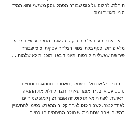
תוחלת. לחלום על
כוס
שבורה מסמל עסק משגשג והוא תמיד
סימן לאושר ומזל….
…אם אתה חולם על
כוס
ריקה, זה אומר מחלה וקשיים. גביע
מלא פירושו כסף בלתי צפוי והצלחה עסקית.
כוס
שבורה
פירושה שאשליות קורסות ותעמוד בפני תוכניות לא שלמות….
…זה מסמל את הלב האנושי, האהבה, ההתגלות והחיים.
טוסט עם אדם, זה אומר שאתה רוצה לחלוק את ההנאה
והאושר. לשתות מאותו
כוס
, זה אומר רצון למזג שני חיים
לאחד לנצח. לשבור
כוס
לאחר קלייה מתפרש כסימן להתעניין
במישהו אחר. אתה מרגיש חולה מהיחסים הנוכחיים….