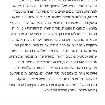
נקבובי בחלום פירושה גאווה על עושרו, מעמדו, הישגיו,
תהילתו ותנאי החיים שלו. לשפוך מים למיכל בחלום פירושו
להתחתן. רחצה במים קרים בחלום פירושה חזרה בתשובה
מחטא, החלמה ממחלה, שחרור מהכלא, תשלום חובותיו או
סילוק פחדיו. שאיבת מים מבאר בחלום פירושה להרוויח כסף
באמצעות הונאה והונאה. פירוק השקיות להשקות גן או חווה
בחלום פירושו להרוויח כסף מאישה. אם עצי הגינה או החווה
של אחד מהם פורחים בחלום, זה אומר להרות ילד מאישה כזו.
השקיית גינה או משק בחלום פירושה גם קיום יחסי מין עם
אשתו. אם מים טהורים זורמים מפיו של אדם בחלום, פירושו
שהוא גנוסטיק ואנשים ירוויחו מהידע שלו, מחוכמתו ומפצחתו.
אם אדם הוא סוחר צעיר, פירושו שהוא אדם אמיתי. מים
מתוקים בחלום מייצגים גם את יסוד האמונה באלוהים יתברך,
ואילו מי מלח מייצגים את יסוד האתאיזם. בחלום, מים פירושם
גם עושר. שיטת מים מסדק בקיר פירושה מצוקה ומצוקה
הנגרמת על ידי אח או חותן. (ראו גם מים מזוקקים | כדור הארץ
| רופא עיניים | נהר | הליכה על מים)…