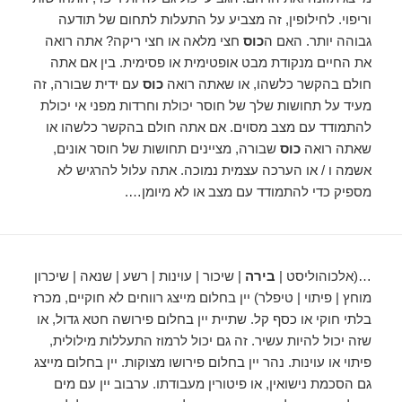
וריפוי. לחילופין, זה מצביע על התעלות לתחום של תודעה
גבוהה יותר. האם ה
כוס
חצי מלאה או חצי ריקה? אתה רואה
את החיים מנקודת מבט אופטימית או פסימית. בין אם אתה
חולם בהקשר כלשהו, ​​או שאתה רואה
כוס
עם ידית שבורה, זה
מעיד על תחושות שלך של חוסר יכולת וחרדות מפני אי יכולת
להתמודד עם מצב מסוים. אם אתה חולם בהקשר כלשהו או
שאתה רואה
כוס
שבורה, מציינים תחושות של חוסר אונים,
אשמה ו / או הערכה עצמית נמוכה. אתה עלול להרגיש לא
מספיק כדי להתמודד עם מצב או לא מיומן….
…(אלכוהוליסט |
בירה
| שיכור | עוינות | רשע | שנאה | שיכרון
מוחץ | פיתוי | טיפלר) יין בחלום מייצג רווחים לא חוקיים, מכרז
בלתי חוקי או כסף קל. שתיית יין בחלום פירושה חטא גדול, או
שזה יכול להיות עשיר. זה גם יכול לרמוז התעללות מילולית,
פיתוי או עוינות. נהר יין בחלום פירושו מצוקות. יין בחלום מייצג
גם הסכמת נישואין, או פיטורין מעבודתו. ערבוב יין עם מים