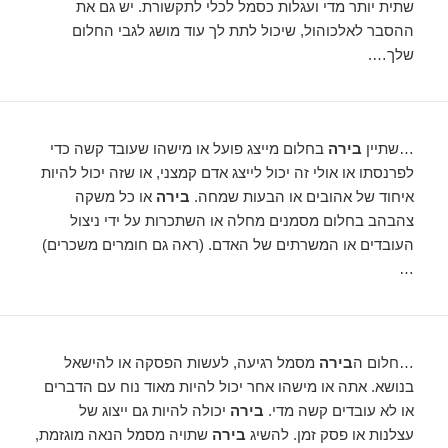
שתית יותר מדי ועגלות כסמל לכלי לתקשורת. יש גם את
ההסבר לאלכוהול, שיכול לתת לך עוד מושג לגבי החלום
שלך….
…שתיין
בירה
בחלום מייצג פועל או מישהו שעובד קשה כדי
לפרנסתו או אולי זה יכול לייצג אדם קמצני, או שזה יכול להיות
איחוד של אהובים או הבעות שמחה.
בירה
או כל משקה
צהבהב בחלום מסמנים מחלה או השתכרות על ידי ניצול
העובדים או המשרתים של האדם. (ראה גם חומרים משכרים)
…
…חלום ה
בירה
מסמל רגיעה, לעשות הפסקה או להישאל
בנושא. אתה או מישהו אחר יכול להיות מאוד נוח עם הדברים
או לא עובדים קשה מדי.
בירה
יכולה להיות גם ייצוג של
עצלנות או פסק זמן. להשיג
בירה
שתויה מסמל הנאה מוגזמת,