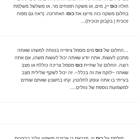
חולה
כוס
יין, מים, או משקה תפוחים מר, או משלשל משלמת
בחלום משקה כזה מייצג את
כוס
ו האחרונה. (ראה גם מפוח
זכוכית | בקבוק זכוכית)…
…החלום של
כוס
מים מסמל ציפייה בטוחה למשהו שאתה
מתכנן לעשות. אתה יודע שאתה יכול לעשות משהו, אם אתה
רוצה. החלום על שתיית
כוס
מסמל צריכה כוללת או מצב
שאתה ~לוקח את זה בכלל~. זה יכול לשקף שלילית מצב
בעייתי בו אתה עוסק לחלוטין. קחו בחשבון שאתם שותים
למשמעות נוספת של נוזלים….
…חולמת על
כוס
יין, מנבאת כי אכזבה תשפיע עליך ברצינות,