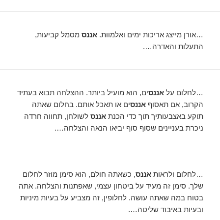
…אורן מייצג אריכות ימים ואלמוות.
אננס
מסמל קביעות,
התעלות והאדרה….
…לחלום על
אננס
ים, הוא מועיל ביותר. ההצלחה תבוא בעתיד
הקרוב, אם תאסוף
אננס
ים או תאכל אותם. בחלום שאתה
תוקע באצבעותיך תוך כדי הכנת
אננס
לשולחן, תחווה חרדה
ניכרת בעניינים שסוף סוף יביאו הנאה והצלחה….
…לחלום ולראות
אננס
, כשאתה חולם, הוא סימן מוזר לחלום
שלך. סימן זה מעיד על ביטחון עצמי, שאפתנות והצלחה. אתה
בטוח במה שאתה עושה. לחלופין, זה מצביע על בעיות מיניות
ובעיות באיבוד שליטה….