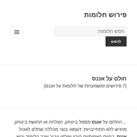
פירוש חלומות
מילון
החלומות
תפריטים
ווידג'טים
חולם על אננס
(7 פירושים ומשמעויות של חלומות על אננס)
…החלום על
אננס
מסמל ביטחון, הצלחה או תחושת ביטחון.
מרגיש ללא התחייבויות. דוגמא: בוגר מכללה שחלם לאכול
אננס
. בחיים האמיתיים הוריו שילמו עבור שכר הלימוד והוא