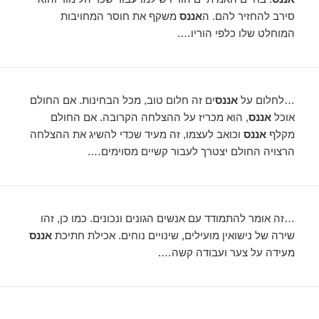
סירב להחזיר להם. ה
אננס
משקף את חוסר המחויבות
המוחלט שלו כלפי הוריו….
…לחלום על
אננס
ים זה חלום טוב, מכל הבחינות. אם החולם
אוכל
אננס
, הוא מכריז על ההצלחה הקרובה. אם החולם
מקלף
אננס
וכואב לעצמו, זה מעיד שכדי להשיג את ההצלחה
הרצויה החולם יצטרך לעבור קשיים מסוימים….
…זה אומר להתמודד עם אנשים הגונים ונכונים. כמו כן, זהו
שירה של נישואין מועילים, שינויים נוחים. אכילת חתיכת
אננס
מעידה על צער ועבודה קשה….