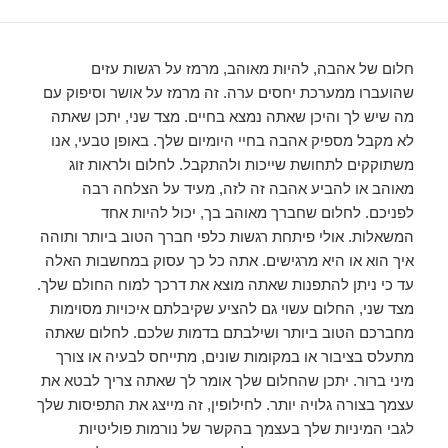
חלום של אהבה, להיות מאוהב, מרמז על רגשות עזים
שהועברו ממערכת יחסים ערה. זה מרמז על אושר וסיפוק עם
מה שיש לך והיכן שאתה נמצא בחיים. מצד שני, יתכן שאתה
לא מקבל מספיק אהבה בחיי היומיום שלך. באופן טבעי, אנו
משתוקקים לתחושת שייכות ולהתקבל. לחלום ולראות זוג
מאוהב או להביע אהבה זה לזה, מעיד על הצלחה רבה
לפניכם. לחלום שחברך מאוהב בך, יכול להיות אחד
המשאלות. אולי פיתחת רגשות כלפי חברך הטוב ביותר ותוהה
איך הוא או היא מרגישים. אתה כל כך עסוק במחשבות האלה
עד כי ניתן להתפנות שאתה מוצא את דרכך למוח החולם שלך.
מצד שני, החלום עשוי גם להציע שקיבלתם איכויות מסוימות
מחברכם הטוב ביותר ושילבתם בדמות שלכם. לחלום שאתה
מתעלס בציבור או במקומות שונים, מתייחס לבעיה או צורך
מיני ברור. יתכן שהחלום שלך אומר לך שאתה צריך לבטא את
עצמך בצורה גלויה יותר. לחילופין, זה מייצג את התפיסות שלך
לגבי המיניות שלך בעצמך בהקשר של נורמות פוליטיות