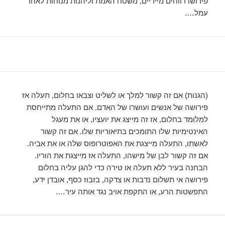
פירושו רווחים מיידיים, משטח האמת וליהנות מנוחות לאחר
עמל….
(הגנות) אם זה קשור למלך או לשליט וצבאו בחלום, תעלה אז
פירושה של אנשים ועושרו של האדם. אם התעלה מתייחסת
למלומד בחלום, אז זה מייצג את יועציו, או את מעגל
האינטימיות שלו התומכים בתיאוריות שלו. אם זה קשור
לאשתו, התעלה מייצגת את האפוטרופוס שלה או את אביה.
אם זה קשור לבן של מישהו, התעלה אז מייצגת את הוריו.
הבחנה בעיר ללא תעלה או טירה כדי להגן עליה בחלום
פירושה אי תשלום נדבות או צדקה, בזבוז כסף, אובדן ידע,
התפשטות הרע, או התקפת אויב נגד אותה עיר….