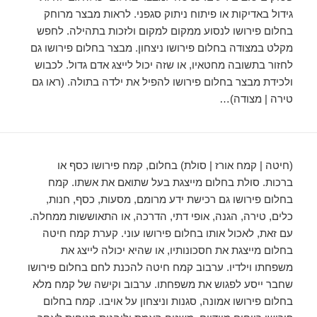
גידול באדיקות או פיתוח ניתוק סגפני. לראות מבצר מרוחק
בחלום פירושו לנסוע ממקום למקום ולזכות בתהילה. לחפש
מקלט במצודה בחלום פירושו ניצחון. מבצר בחלום פירושו גם
לחזור בתשובה מחטאיו, או שזה יכול לייצג אדם גדול. לכבוש
ולכידת מבצר בחלום פירושו להפיל את ילדה בתולה. (ראו גם
טירה | מצודה)…
(חיטה | קמח אורז | סולת) בחלום, קמח פירושו כסף או
ברכות. סולת בחלום מייצגת בעל שתואם את אשתו. קמח
בחלום פירושו גם רכישת ידע מרומם, מסעות, כסף, חנות,
כלים, טירה, הגנה, אופי דתי, הדרכה, או התאוששות ממחלה.
עם זאת, לאכול אותו בחלום פירושו עוני. קערת קמח חיטה
בחלום מייצגת את חסכונותיו, או שהיא יכולה לייצג את
משפחתו וילדיו. ערבוב קמח חיטה להכנת לחם בחלום פירושו
שחבר ייסע לפגוש את משפחתו. ערבוב וקישה של קמח מלא
בחלום פירושו אמונה, סגנות וניצחון על אויבו. קמח בחלום