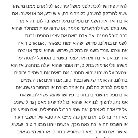
להיות פירושו ללכת לפני מושל עירו, או לכל אדם ממנו מישהו
עשוי להזדקק למשהו, כלומר מורה, איש ידע, אב או אישה. אם
אדם רואה את השמיים נופלים מעל ראשו בחלום, זה אומר
שגג ביתו עשוי להתערער פנימה, או שהוא ימות ממחלה שהוא
כבר סובל ממנה. אם אדם רואה את עצמו מטפס ונכנס
לשמיים בחלום, פירושו שהוא ימות כשאהיד. אם אדם רואה
את עצמו עומד בשמיים בחלום, פירושו שהוא יפקד או ינצה
אחרים. אם אדם רואה את עצמו בשמיים מסתכל למטה על
משהו עלי אדמות בחלום, זה אומר שהוא יעלה בתחנה, אז הוא
יצטער על משהו שהוא החמיץ. אם רואים את השמיים ירוקים
בחלום, זה אומר שגשוג ובציר טוב. אם רואים את השמיים
הופכים לברזל בחלום, זה אומר בצורת או מחסור בגשם. אם
אדם נופל מהשמיים בחלום, פירושו שהוא עשוי לנטוש את
אמונתו, להפוך לנזוף או שהוא יכול להיפגע מאסון גדול שיונע
על ידי אדם לא צודק. אם שמי הברזל מתפצלים, ואם מופיע זקן
מאחוריו בחלום, אדם זקן כזה מייצג את סבא של תושבי העיר
או השבט ההוא. כתוצאה מכך, אנשים ייהנו מבציר טוב, שגשוג
ואושר. אם מדובר בצעיר שמופיע בחלום, אז הוא מייצג אויב