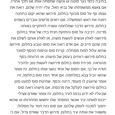
בחיבה כלפי נער סוטה או אישה שתפתה אותו ואז תלך אחריו.
אם צאצא ממשפחתו של נביא האל, עליו יהיה שלום, רואה את
עצמו עף על סוס מכונף בחלום, פירושו שהוא יקום בתחנה
וימנה את ראש הממשלה. אם רואים פרשים עוברים בשמים
בחלום, פירוש הדבר שמלחמה עשויה להתקיים באותה
מדינה. רכיבה על סוס והחזקת חנית בידו של אחד בחלום
פירושה לאלץ אנשים לעשות משהו, או לאלץ אותם לשלם את
מה שהם חייבים. אם אדם רואה את סוסו טובע בחלום, פירושו
שהוא עלול למות ממחלה. קניית סוס וטיפוח הכסף למוכר
בחלום פירושו רווחים בעסק של מישהו, או הרווחת כסף
מהוראה. מכירת סוסו בחלום פירושה לעשות טוב ולהכיר
תודה על כך. אם הסוס של אחד נושך אותו בחלום, זה אומר
שהוא יוביל צבא במלחמה. אם אחד הורג סוס בחלומו, זה
אומר שיוענק לו מעמד, דרגה וכסף. שחיטת סוס למעט מזון
בחלום פירושה לקלקל את פרנסתו. אם מישהו רואה סוס
שבעליו לא ידוע נכנס לעיר בחלום, זה אומר שאדם אצילי
ייכנס לאותה עיר ואנשי המסחר שלו יחששו מתחרותו או שהוא
יהפוך לסכנה לעסק שלהם. אם סוס כזה חוזר על מסלולו
ומשאיר את אותה עיר בחלום, פירוש הדבר שאדם גדול, אם כי