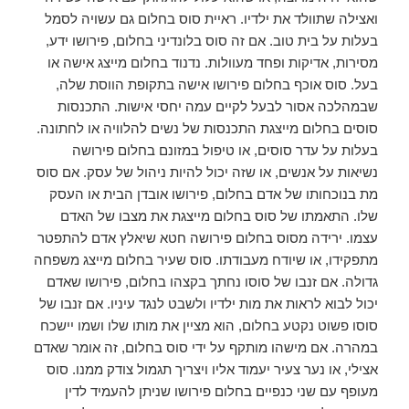
ואצילה שתוולד את ילדיו. ראיית סוס בחלום גם עשויה לסמל
בעלות על בית טוב. אם זה סוס בלונדיני בחלום, פירושו ידע,
מסירות, אדיקות ופחד מעוולות. נדנוד בחלום מייצג אישה או
בעל. סוס אוכף בחלום פירושו אישה בתקופת הווסת שלה,
שבמהלכה אסור לבעל לקיים עמה יחסי אישות. התכנסות
סוסים בחלום מייצגת התכנסות של נשים להלוויה או לחתונה.
בעלות על עדר סוסים, או טיפול במזונם בחלום פירושה
נשיאות על אנשים, או שזה יכול להיות ניהול של עסק. אם סוס
מת בנוכחותו של אדם בחלום, פירושו אובדן הבית או העסק
שלו. התאמתו של סוס בחלום מייצגת את מצבו של האדם
עצמו. ירידה מסוס בחלום פירושה חטא שיאלץ אדם להתפטר
מתפקידו, או שיודח מעבודתו. סוס שעיר בחלום מייצג משפחה
גדולה. אם זנבו של סוסו נחתך בקצהו בחלום, פירושו שאדם
יכול לבוא לראות את מות ילדיו ולשבט לנגד עיניו. אם זנבו של
סוסו פשוט נקטע בחלום, הוא מציין את מותו שלו ושמו יישכח
במהרה. אם מישהו מותקף על ידי סוס בחלום, זה אומר שאדם
אצילי, או נער צעיר יעמוד אליו ויצריך תגמול צודק ממנו. סוס
מעופף עם שני כנפיים בחלום פירושו שניתן להעמיד לדין