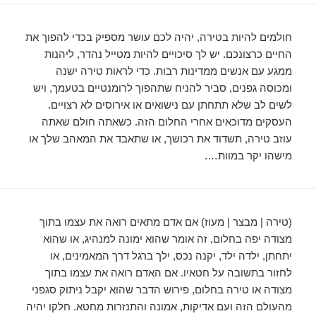
חולמים להיות בטירה, יהיה לכם עושר מספיק בכדי להפוך את
החיים כרצונכם. יש לך סיכויים להיות מטייל נהדר, ליהנות
ממגע עם אנשים ממדינות רבות. כדי לראות טירה ישנה
ומכוסה גפנים, סביר להניח שתהפוך לרומנטיים בטעמך, ויש
לשים לב שלא תתחתן עם נישואים או אירוסים לא רצויים.
העסקים מדוכאים אחרי החלום הזה. כשאתה חולם שאתה
עוזב טירה, תשדוד את רכושך, או שתאבד את המאהב שלך או
מישהו יקר במוות….
(טירה | מבצר | מעוז) אם אדם מתאים רואה את עצמו בתוך
מצודה יפה בחלום, זה אומר שהוא ימונה למנהיג, או שהוא
יתחתן, ילדה ילד, יקנה נכס, ילך ברגל דרך המאמינים, או
לחזור בתשובה על חטאיו. אם האדם רואה את עצמו בתוך
מצודה או טירה בחלום, פירוש הדבר שהוא יקבל ניתוק סגפני
מהעולם הזה ועם אדיקות, אמונה והתנזרות מחטא. חלקו יהיה