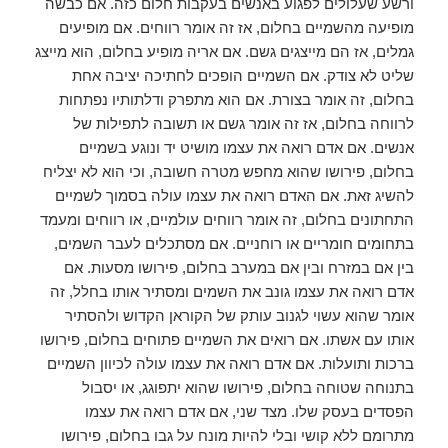
ורשע שעלולים לפגוע באנשים בעקבות חלום כזה. אם כבשה
מופיעה מהשמיים בחלום, אז זה אומר רווחים. אם מופיעים
גמלים, אז הם מייצגים גשם. אם אריה מופיע בחלום, הוא מייצג
שליט לא צודק. אם השמיים הופכים לחתיכה יציבה אחת
בחלום, זה אומר בצורת. אם הוא מתפרק ודלתותיו נפתחות
לרווחה בחלום, אז זה אומר גשם או תשובה לתפילות של
אנשים. אם אדם רואה את עצמו מושיט יד ונוגע בשמיים
בחלום, פירושו שהוא מחפש מטרה חשובה, וכי הוא לא יצליח
להשיג זאת. אם האדם רואה את עצמו עולה בסמוך לשמיים
התחתונים בחלום, זה אומר רווחים עולמיים, או רווחים ומעמד
בתחומים חומריים או רוחניים. אם מסתכלים לעבר השמים,
בין אם במזרח ובין אם במערב בחלום, פירושו מסעות. אם
אדם רואה את עצמו גונב את השמים ומסתיר אותו בחלל, זה
אומר שהוא עשוי לגנוב עותק של הקוראן הקדוש ולהסתיר
אותו עם אשתו. אם רואים את השמיים פתוחים בחלום, פירושו
ברכות ותועלות. אם אדם רואה את עצמו עולה לכיוון השמיים
בתנוחה שטוחה בחלום, פירושו שהוא יתפוגג, או יסבול
הפסדים בעסק שלו. מצד שני, אם אדם רואה את עצמו
מתרומם ללא קושי ובלי להיות מונח על גבו בחלום, פירושו