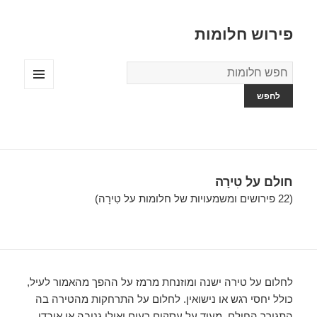
פירוש חלומות
מילון
החלומות
תפריטים
ווידג'טים
חולם על טִירָה
(22 פירושים ומשמעויות של חלומות על טִירָה)
לחלום על טירה ישנה ומוזנחת מרמז על ההפך מהאמור לעיל,
כולל יחסי רגש או נישואין. לחלום על התרחקות מהטירה בה
התגורר החולם, מעיד על עסקים רעים ואולי גניבה או אובדן.