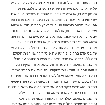
התרוממות רוח, הצלחה ובטיחות מכל פגיעה שעלולה להניע
על ידי אויביו. אם מישהו נושך את השמים בחלום, פירושו
שאסון יכה בו, או שזה יכול להיות הפסדים עסקיים, אי השגת
יעדי האדם, או ויכוח עם הממונה עליו בעבודה. אם אדם רואה
את עצמו מסייר בשמיים ואז חוזר לארץ בחלום, פירושו שהוא
עשוי להיות אסטרונום, או לאסטרולוג ולהשיג תהילה בתחומו.
אם אדם רואה את עצמו נוטה את גבו לשמיים בחלום, זה אומר
שהוא עשוי לזכות בעמדת מנהיגות, או לזכות בניצחון על
מתנגדיו. אם אדם רואה את עצמו בשמיים בעל צורה שונה מזו
של בני אדם בחלום, פירושו שהוא עלול להשאיר את העולם
הזה ללא ברכה. אם אדם רואה את עצמו מסתובב עם חבל
מהשמיים בחלום, זה אומר שהוא ישלוט אחרי תפקידו של
מישהו אחר, או שירש את תפקידו. עם זאת, אם החבל נשבר
בחלום, זה אומר שהוא עלול לאבד הזדמנות כזו. אם רואים נר
דולק בשמיים אשר הברק והבהירות מעומעם את אור השמש
בחלום, הוא מייצג ליקוי חמה. אם אדם רואה את השמים נבנים
בנוכחותו בחלום, זה אומר שהוא טמון בעדויותיו. נפילה
מהשמיים בחלום יכולה להיות אזהרה מפני נפילת חטא.
נפילה מהשמיים בחלום עם ראשו כלפי מטה פירושו אריכות