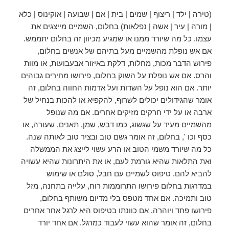
(טירה | ילד | ריצוף | שמים | בית | אם | שבועה | אוקינוס | כלא
| מורה | עיר | אשה | נפלאות) בחלום, השמיים מייצגים את
עצמו. כל מה שיורד ממנו או שמגיע מכיוון זה בחלום יתממש.
אם אש נופלת מהשמיים מעל בתיהם של אנשים בחלום,
פירוש הדבר מכות, מחלות, דלקת באיזור אבעבועות, או מוות
והרס. אם אש נופלת על השוק בחלום, פירושו מחירים גבוהים
יותר. אם הוא נופל על השדות ועל אדמות החווה בחלום, זה
אומר שהגידולים יכולים לשרוף, להקפיא או להכות בנחיל של
ארבה או על ידי חרקים מזיקים אחרים. אם מה שנופל
מהשמיים מעיד על שגשוג, כמו דבש, שמן, תאנים, שעורה, או
כסף וכו ', בחלום, זה אומר גשם טוב ובציר טוב לאותה שנה.
כל מה שיורד משמי הטוב או הרע עשוי לייצג את הממשלה
ואת התלאות שהיא גורמת לעם, או את היתרונות שהיא עשויה
להביא להם. טיפוס לשמיים עם חבל, סולם או שימוש
במדרגות בחלום פירושו התרוממות רוח, עלייה בתחנה, מזל
טוב ותמיכה. אם אחד מטפס בלי מדיום משותף בחלום,
פירושו פחד ויוהרה. אם כוונתו בטיפוס היא לרגל אחר אחרים
בחלום, זה אומר שהוא עשוי לעבוד כמרגל. אם אחד יורד