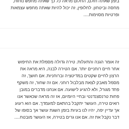
בזמן שאתה חולם, החלום מראה כל כך שאתה מחפש נוחות,
מחסה וביטחון. לחלופין, זה יכול להיות שאתה מחפש עצמאות
ופרטיות מסוימות….
זה אומר הגנה והתעלות. טירה גדולה מסמלת את החיפוש
אחר חיים רוחניים יותר. אם הטירה לבנה, היא מראה את
הרצון לחיים שקטים במדיטציה וברוחניות. אם חושך, זה
מסמל מאבק לצאת מבלבול רוחני. אם זה שחור, זה משקף
פחד מגורל, ולא להגיע לישועה. אם אנחנו מדברים במובן
פחות טרנסצנדנטי ובחיי היומיום, אז זה מראה שכאשר אנו
רואים טירה, העושר יתקבל בהתאם למעמדך. אם הוא רעוע
אך עדיין יפה, יהיו לנו בעיות בזמן השגת עושר אך בסופו של
דבר נקבל את זה. אם אנו גרים בטירה, אז העושר מובטח….