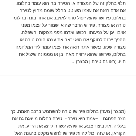
תלוי בחלק זה של המצודה או הטירה בה הוא עומד בחלומו.
אם אדם רואה את עצמו משוטט בחלל שומם מחוץ לטירה
בחלום, פירושו שהוא ייפול טרף לאויבו. אם אחד בונה בחלומו
טירה או מצודה, פירוש הדבר שהוא ישמור על עצמו מפני
אויבו, יגן על צניעותו, רכושו ואדםו מפני מצוקות והשפלה.
ההפך ייכנס לתוקף אם הוא יראה את עצמו הורס טירה או
מצודה שכזו. כאשר אתה רואה את עצמו עומד ליד המלחמה
בחלום, פירושו שהוא ירוויח מאח, בן או מממונה שיציל את
חייו. (ראו גם טירה | מבצר)…
(מבצר | מעוז) בחלום פירושו טירה להשתמש ברכב האמת. כך
נוצר הפתגם – ~אמת היא טירה~. טירה בחלום מייצגת גם את
בעליה, את ביצור צבא, או שהיא עשויה לייצג את הידע, את
הקוראן, או שזה יכול להיות פירושו לחפש מקלט בהגנת האל