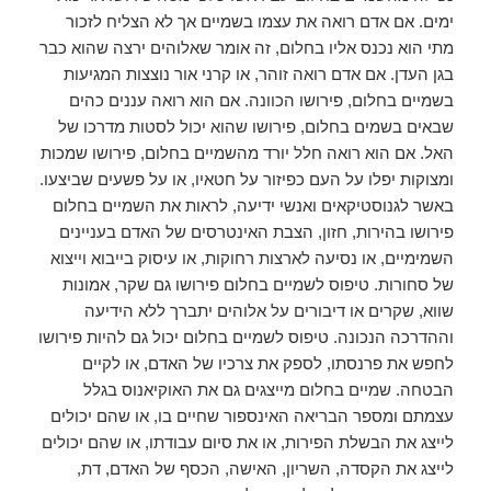
ימים. אם אדם רואה את עצמו בשמיים אך לא הצליח לזכור
מתי הוא נכנס אליו בחלום, זה אומר שאלוהים ירצה שהוא כבר
בגן העדן. אם אדם רואה זוהר, או קרני אור נוצצות המגיעות
בשמיים בחלום, פירושו הכוונה. אם הוא רואה עננים כהים
שבאים בשמים בחלום, פירושו שהוא יכול לסטות מדרכו של
האל. אם הוא רואה חלל יורד מהשמיים בחלום, פירושו שמכות
ומצוקות יפלו על העם כפיזור על חטאיו, או על פשעים שביצעו.
באשר לגנוסטיקאים ואנשי ידיעה, לראות את השמיים בחלום
פירושו בהירות, חזון, הצבת האינטרסים של האדם בעניינים
השמימיים, או נסיעה לארצות רחוקות, או עיסוק בייבוא ​​וייצוא
של סחורות. טיפוס לשמיים בחלום פירושו גם שקר, אמונות
שווא, שקרים או דיבורים על אלוהים יתברך ללא הידיעה
וההדרכה הנכונה. טיפוס לשמיים בחלום יכול גם להיות פירושו
לחפש את פרנסתו, לספק את צרכיו של האדם, או לקיים
הבטחה. שמיים בחלום מייצגים גם את האוקיאנוס בגלל
עצמתם ומספר הבריאה האינספור שחיים בו, או שהם יכולים
לייצג את הבשלת הפירות, או את סיום עבודתו, או שהם יכולים
לייצג את הקסדה, השריון, האישה, הכסף של האדם, דת,