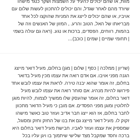
מוות, או שהם יכולים להעיד על השמצות ושקר כנגד מישהו
שיורד מהם לאחר שגדל, והם יכולים להתכוון לעשות שלום עם
אויביו, או שהם יכולים לייצג את המניות שהוקצו לכל אחד
מבריאתו של האל, הטוב והרע. , המזון של האנשים וזה של
בהמות, רווחים, הפסדים, ברכות או נגע. (ראה גם עולה בשמי
| תחומי שמיים | שמים | כוכב)…
(שריון | ממלכה | כסף | שלום | מגן) בחלום, מעיל דואר מייצג
הגנה מפני אויבו. אם אדם רואה את עצמו מכין מעיל בדואר
בחלום, זה אומר שהוא יבנה טירה. לראות את עצמו לובש אחד
פירושו להיות מנהיג. אם סוחר רואה את עצמו לובש מעיל
דואר בחלום, זה אומר שהעסק שלו ממשיך לצמוח, להיות מוגן
לחלוטין ומוגן מפני הפסדים. אם מובן כי מעיל הדואר מתכוון
לחבר בחלום, אז הוא ייצג חבר אדיב ועוזר טוב כאשר מישהו
זקוק לו. מעיל דואר מייצג גם את בנו של החזק וחזק ומסוגל,
שמספיק את עצמו ועוזר לאביו. חבישת מעיל דואר בחלום היא
ברכה וחסד שמקבל מצד שלישי שיתמוך בו ויגן עליו בכל