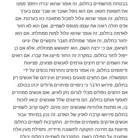
בבטחה מהשמיים בחלום, זה אומר שהוא יברח ויחסך ממנו
את תוצאות חטאו. אם הוא נופל ושובר או שבר עצם בערך
בחלום, זה אומר שהוא עלול לסבול מתאונה כזו בערנות. אם
אדם חולה רואה את עצמו מטפס לשמיים, ואם הוא לא חוזר
לאדמה בחלום, זה אומר שהוא עלול למות ממחלתו. אם הוא
יחזור בחלום, זה אומר שמחלתו תגבר והקשיים שלו יגיעו
לשיאם, אם כי ירצה השם, הוא יתאושש ממחלתו, אלא אם כן
ייפול לחור בחלום. במקרה זה החור מייצג את קברו. אם רואים
את השמים יורים חיצים גורמים לאנשים פצעים, פציעות
ודימומים בחלום, זה אומר מיסים והחרמת נכסים על ידי
הממשלה. אם החצים פוגעים באוזניים ועיניהם של אנשים רק
בחלום, פירוש הדבר כי ניסויים ופיתויים גדולים יכהו בכולם.
אם החצים נופלים מבלי לגרום נזק לאיש, ואם אנשים ממהרים
לאסוף אותם בחלום, הם מייצגים שלל שאנשים יבואו לזכות
בו, או מתנות אלוהיות שאנשים יהנו מהם. לקום קרוב לשמיים
בחלום פירושו קרבה לאדון של האדם. זה נכון במיוחד עבור
אנשים אדוקים ומאמינים אמיתיים. התקרבות לשמיים בחלום
מייצגת גם תחינה הזקוקה לתשובה מיידית, ותפילת מעין אלה
שתענה על תפילה כזאת. התקרבות לשמיים בחלום יכולה