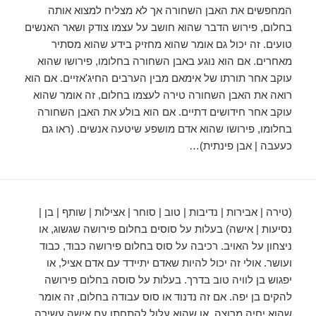
המחפשים את האבן השחורה אך לא מצליח למצוא אותה
בחלום, פירוש הדבר שהוא חושב על עצמו צודק ושאר האנשים
טועים. זה יכול גם אומר שהוא מחזיק בידע שהוא מסתיר
מאחרים. אם הוא נוגע באבן השחורה בחלומו, פירושו שהוא
עוקב אחר תורתו של אימאם מבין הערבים החיג'אזיים. אם הוא
רואה את האבן השחורה טירה לעצמו בחלום, זה אומר שהוא
עוקב אחר חידושים דתיים. אם הוא בולע את האבן השחורה
בחלומו, פירושו שהוא אדם מושפע שיטעה אנשים. (ראו גם
כעעבה | אבן פינתית)…
(טירה | אבירות | נדיבות | טוב | סוחר | אצילות | שותף | בן |
נסיעות | אישה) בעלות על סוסים בחלום פירושה שגשוג, או
ניצחון על האויב. רכיבה על סוס בחלום פירושה כבוד, כבוד
ועושר. אולי זה יכול להיות שאדם יתיידד עם אדם אציל, או
יפגוש בן לוויה טוב בדרך. בעלות על סוסה בחלום פירושה
להקים בן יפה. אם זה נדנוד או סוס עבודה בחלום, זה אומר
שהוא יחיה מרוצה, או שהוא עלול להתחתן עם אישה עשירה