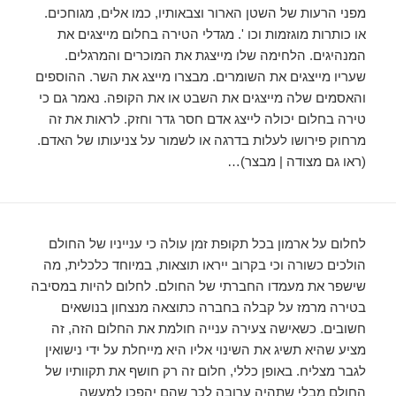
מפני הרעות של השטן הארור וצבאותיו, כמו אלים, מגוחכים.
או כותרות מוגזמות וכו '. מגדלי הטירה בחלום מייצגים את
המנהיגים. הלחימה שלו מייצגת את המוכרים והמרגלים.
שעריו מייצגים את השומרים. מבצרו מייצג את השר. ההוספים
והאסמים שלה מייצגים את השבט או את הקופה. נאמר גם כי
טירה בחלום יכולה לייצג אדם חסר גדר וחזק. לראות את זה
מרחוק פירושו לעלות בדרגה או לשמור על צניעותו של האדם.
(ראו גם מצודה | מבצר)…
לחלום על ארמון בכל תקופת זמן עולה כי ענייניו של החולם
הולכים כשורה וכי בקרוב ייראו תוצאות, במיוחד כלכלית, מה
שישפר את מעמדו החברתי של החולם. לחלום להיות במסיבה
בטירה מרמז על קבלה בחברה כתוצאה מנצחון בנושאים
חשובים. כשאישה צעירה ענייה חולמת את החלום הזה, זה
מציע שהיא תשיג את השינוי אליו היא מייחלת על ידי נישואין
לגבר מצליח. באופן כללי, חלום זה רק חושף את תקוותיו של
החולם מבלי שתהיה ערובה לכך שהם יהפכו למעשה