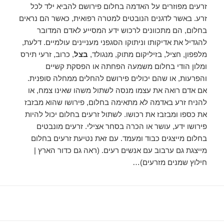
זרעים מפוזרים על האדמה בחלום פירושם להביא ילד לכל
זרע. באשר לדגנים הנובטים למטרה רפואית, כאשר הם נראים
בחלום, הם מתכוונים לרכוש ידע המסייע לאדם המדובר
להגדיל את אדיקותו וניתוקו הסגפני מעניינים עולמיים. דלעת,
מלפפון, חציל, בזיליקום מתוק, מנגולד,
בצל
, כרוב, זרעי תירס
ומלון הודי בחלום משמעה הפחתה או הפסקת קשיים
והפרעות, או שהם יכולים פירושם להחלים ממחלה סופנית.
אם אדם רואה את עצמו מנסה לשתול משהו שאינו צמח, או
להניח זרע באדמה לא מתאימה בחלום, פירושו שהוא מבזבז
את כספו ומבזבז את רכושו. לשתול זרעים בחלום יכול להיות
פירושו ידע, עושר או הכרה בסחר אצילי. זרעים מונבטים
בחלום מייצגים כבוד ומעמד. עם זאת נטיעת זרעים בחלום
מייצגת גם ערבוב עם אנשים רעים. (ראה גם כדור הארץ |
חילוץ שמנים מזרעים)…