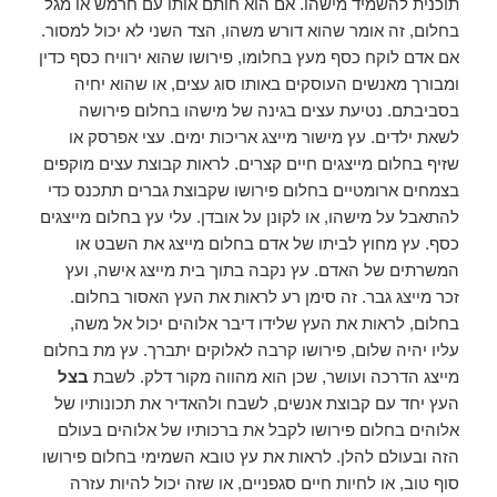
תוכנית להשמיד מישהו. אם הוא חותם אותו עם חרמש או מגל
בחלום, זה אומר שהוא דורש משהו, הצד השני לא יכול למסור.
אם אדם לוקח כסף מעץ בחלומו, פירושו שהוא ירוויח כסף כדין
ומבורך מאנשים העוסקים באותו סוג עצים, או שהוא יחיה
בסביבתם. נטיעת עצים בגינה של מישהו בחלום פירושה
לשאת ילדים. עץ מישור מייצג אריכות ימים. עצי אפרסק או
שזיף בחלום מייצגים חיים קצרים. לראות קבוצת עצים מוקפים
בצמחים ארומטיים בחלום פירושו שקבוצת גברים תתכנס כדי
להתאבל על מישהו, או לקונן על אובדן. עלי עץ בחלום מייצגים
כסף. עץ מחוץ לביתו של אדם בחלום מייצג את השבט או
המשרתים של האדם. עץ נקבה בתוך בית מייצג אישה, ועץ
זכר מייצג גבר. זה סימן רע לראות את העץ האסור בחלום.
בחלום, לראות את העץ שלידו דיבר אלוהים יכול אל משה,
עליו יהיה שלום, פירושו קרבה לאלוקים יתברך. עץ מת בחלום
מייצג הדרכה ועושר, שכן הוא מהווה מקור דלק. לשבת
בצל
העץ יחד עם קבוצת אנשים, לשבח ולהאדיר את תכונותיו של
אלוהים בחלום פירושו לקבל את ברכותיו של אלוהים בעולם
הזה ובעולם להלן. לראות את עץ טובא השמימי בחלום פירושו
סוף טוב, או לחיות חיים סגפניים, או שזה יכול להיות עזרה