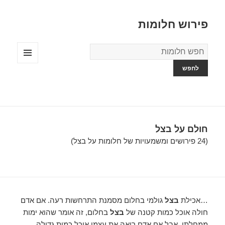
פירוש חלומות
מילון
החלומות
תפריטים
ווידג'טים
חולם על בצל
(24 פירושים ומשמעויות של חלומות על בצל)
…אכילת
בצל
גולמי בחלום מסמנת התרחשות רעה. אם אדם
חולה אוכל כמות קטנה של
בצל
בחלום, זה אומר שהוא ימות
ממחלתו, אבל אם אדם רואה את עצמו אוכל כמות גדולה