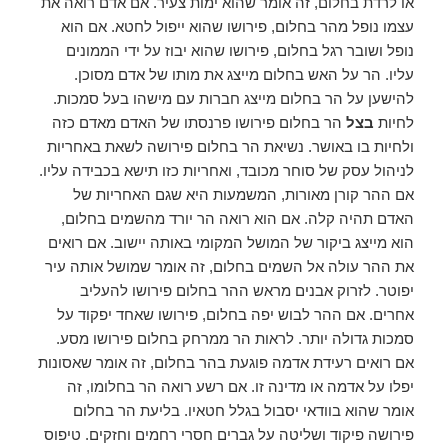
או לרדת בחלום, זה אומר שהוא ימות צעיר. אם אדם רואה את
עצמו נופל מהר בחלום, פירושו שהוא ייפול לחטא. אם הוא
נופל ושובר רגל בחלום, פירושו שהוא יבוז על ידי הממונים
עליו. הר על האש בחלום מייצג את מותו של אדם מסוכן.
להישען על הר בחלום מייצג חברות עם מישהו בעל סמכות.
לחיות
בצל
הר בחלום פירושו פרנסתו של האדם מאדם כזה
ולחיות בו באושר. נשיאת הר בחלום פירושה לשאת באחריות
לניהול עסק של סוחר מכובד, ואחריות כזו תישא בכבידה עליו.
אם ההר קורן מאורות, המשמעות היא שגם האחריות של
האדם תהיה קלה. אם הוא רואה הר יורד מהשמים בחלום,
הוא מייצג ביקור של המושל המקומי באותה יישוב. אם רואים
את ההר עולה אל השמים בחלום, זה אומר שמושל אותה עיר
יפוטר. לזרוק אבנים מראש ההר בחלום פירושו להעליב
אחרים. אם ההר לבוש יפה בחלום, פירושו שאחד יפקוד על
סמכות גדולה יותר. לראות הר ממרחק בחלום פירושו מסע.
אם רואים רעידת אדמה פוגעת בהר בחלום, זה אומר שאסונות
יפלו על אדמה או מדינה זו. אם רשע רואה הר בחלומו, זה
אומר שהוא בוודאי יסבול בגלל חטאיו. בליעת הר בחלום
פירושה פיקוד ושליטה על גברים חסרי רחמים וחזקים. טיפוס