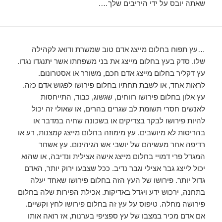
שאתה יובס על ידי היריבים שלך….
…עץ תפוח בחלום מייצג אדם טוב שמשרת ודואג לקהילה
שלו. סדק בעץ בחלום מייצג את בני משפחתו אשר יתנגדו נגדו.
עץ דקליר בחלום מייצג אדם חכם, משורר או אסטרונום.
לראות אחד, או לשבת תחתיו בחלום פירושו לפגוש אדם כזה.
עץ אלון בחלום פירושו רווחים, שגשוג, כבוד, התייחסות
לאנשים חסרי תשומת לב שגרים בהרים, או שאולי זה יכול
להיות פירושו לבקר בצדיקים או בשכונה שחיה במדבר או
בהריסות לא מיושבים. עץ מימוזה בחלום מייצג קמצנות, רע או
רדיפה אחר מעשיהם של יושבי אש הגיהינום. עץ אשחר
המגדל פרי דמויי בחלום מייצג אישה אצילית ונדיבה, או שהוא
יכול לייצג גבר אצילי וגבר נדיב. ככל שצבעו ירוק יותר, האדם
גדול יותר. פירושו של העץ הזה בחלום פירושו שאחד יעלה
בתחנה, ירכוש ידע ויגדל באדיקות. אכילת הפירות שלה בחלום
פירושה מחלה. טיפוס על עץ זה בחלום פירושו לחץ וקשיים.
אם אדם מכיר במצבו של עץ ספציפי בערנות, אז רואה אותו