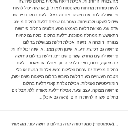
מחשבותיו הרוחניות. אכילת דלעת גולמית בחלום פירושה
להיות פוחדת מרוחות משוטטות (ראו ג'ין), או שזה יכול להיות
פירושו להילחם עם מישהו. מנוחה
בצל
דלעת בחלום פירושה
שידול לשקט ולבטיחות. נאמר גם שצמח דלעת בחלום מייצג
אדם עני. מציאת דלעת באמצע מטע מלונים בחלום פירושה
התאוששות ממחלה מסוכנת. דלעת בחלום יכולה גם להיות
צנזורה, הוכחה או נזיפה. אכילת דלעת מבושלת בחלום
פירושה גם רכישת ידע, או שינון חלק ממנו, או שזה יכול להיות
פירושו להקים מחדש קשרים שבורים. דלעת בחלום פירושה
גם מצוקה, צרות, מצב כלכלי הדוק, מחלה או מאסר. דלעת
בחלום מציינת גם ערנות וצלילות נפש. צלחות הגשה או כלי
מטבח העשויים מעור דלעת מיובש בחלום מייצגות נשים יפות,
הומוריסטיות ואצילות. אכילת צלחת קארי דלעת בחלום
פירושה מצוקה, עצב וצער. אכילת דלעת מאודה ללא תבלינים
בחלום עשויה להיות רווחים. (ראה גם אוכל)…
…(אטמוספרי) טמפרטורה קרה בחלום פירושה עוני. מזג אוויר