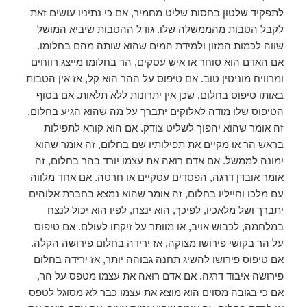
לתפקיד שלטון בחסות שליט מחמיר, אם כי נתיניו עושים זאת
לקבל הטבות מהממשלה שלו. גודל ההטבות שיביא המושל
שווה לכמות המזון ולמידת המים שהוא שותה מהם בחלומו.
אם האדם הוא סוחר או איש עסקים, הר בחלומו מייצג רווחים
ומרוויח מוניטין טוב. אם טיפוס על ההר הוא קל, אז אין הטבות
באותו טיפוס בחלום, שכן אין יתרונות ללא תלאות. אם בסוף
הטיפוס שלו מודה לאלוקים יתברך על מה שהוא הגיע בחלום,
זה אומר שהוא יהפוך לשליט צודק. אם הוא קורא לתפילות
בראש הר או מקיים את תפילותיו שם בחלום, זה אומר שהוא
ימונה לממשל. אם אדם רואה את עצמו יורד בהר בחלום, זה
אומר אובדן דרגה, הפסדים עסקיים או חרטה. אם אחד מלווה
עם מלכו וחייליו בחלום, זה אומר שהוא נמצא בחברת אלוהים
יתברך ושל מלאכיו, לפיכך, הוא ינצח, לפיו הוא יכול לנצח
במלחמה, לכבוש אויב, או מוותר על זיקתו לעולם. אם טיפוס
על הר בקושי פירושו מצוקה, אז ירידה בחלום פירושה הקלה.
אם טיפוס פירושו להשיג תחנה גבוהה יותר, אז ירידה בחלום
פירושה איבוד דרגה. אם אדם רואה את עצמו מטפס על הר,
אם כי בגובה מסוים הוא מוצא את עצמו כבר לא מסוגל לטפס