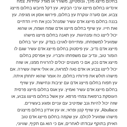
בחלום מייצג מלך, גנוסטיקן, משורר או מגדל עתידות. צמח
אינדיגו בחלום מייצג ערבי הבקיא. עץ דקל מיובש בחלום מייצג
צבוע. אם סערה עוקרת עץ בחלום, פירושו אסון או מגיפה. עץ
בננה בחלום מייצג אדם עשיר שמנהל נכון את חייו הדתיים
ואת חייו. עץ שיזף בחלום מייצג אדם שמח ושמח, או שהוא
יכול לייצג כוח ומנהיגות. עץ תאנה בחלום מייצג מישהו
שמועיל למשפחתו, ומתייחס לאויבו בצדק. עץ יער בחלום
מייצג אדם נדיב. עץ פיסטוק בחלום מייצג אדם עשיר שגם לו
הומור טוב, ונדיב עם משפחתו וחבריו. עץ אפרסק בחלום
מייצג אדם נכון, אם כי מעטים יכולים להרוויח ממנו, או שזה
יכול לייצג צבוע או אדם נאה למראה, או אולי אישה עשירה. אם
מישהו תולש את פירותיו בחלום, זה אומר שהוא יתחתן איתה.
עץ תפוח בחלום מייצג אדם עם יציבות ונחישות. עץ שזיף
בחלום מייצג אדם עשיר ואמיץ. עץ אגס בחלום מייצג פרסית
העוסקת ברפואת צמחי מרפא. עץ אשל בחלום מייצג צבוע, או
שזה יכול להיות גנב שמיטיב עם עניים ופוגע בעשירים.
Abullace, עץ שזיף קטן ופראי, או עץ ארדון בחלום מייצגים
מישהו שמועיל לכולם. עץ שקמה בחלום מייצג אדם טוב
האיתן בתוקף עבודתו לאחרים, אם כי הוא גם תקיף, שוויוני,