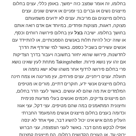
בחלומו, זה אומר שמצב כזה יימשך. באופן כללי, עצים בחלום
מייצגים נשים או גברים בני זמניים או אישים שונים. עצים
בחלום מייצגים גם מריבות. עצים לא ידועים משמעותם
מצוקה, דאגות, מצוקות ופחדים, במיוחד אם אדם רואה אותם
בחושך בחלומו. ישיבה
בצל
עץ בחלום פירושה רווחים וכסף,
או שזה יכול להיות תלות באנשים הסמכותיים, או להתיידד עם
אנשים עשירים בשביל כספם. באשר למי שרודף את הדרך
לחדשנות, פירושו שהוא יחזור בתשובה ויעבור בדרך הצדיקות
אם זהו עץ נושא פירות. Takingshelter מתחת לעץ שאינו נושא
פרי בחלום פירושו לרדוף אחר משהו שלא ישא נחמה או
תועלת. עצים ריחניים, עצים פורחים, עץ מורינגה או צמח חינה
בחלום מייצגים אנשי ידע, חוקרים דתיים, מורים או מטיפים
המלמדים את מה שהם לא עושים. באשר לעצי הדר בחלום,
הם מייצגים צדיקים, חכמים ואנשים בעלי מודעות פנימית
וחיצונית המתאמנים במה שהם מטיפים. עצי דקל, עצי אגוז
וכדומה בעצים בחלום מייצגים אנשים מהמעמד החברתי
העליון מהם איש אינו יכול להשיג דבר, ואף אחד לא ינסה
אפילו לבקש מהם דבר. באשר לעצי הצפצפה, עצי הברוש
ירוקי-עד, או העצים הקדושים בחלום, הם מייצגים קמצנות