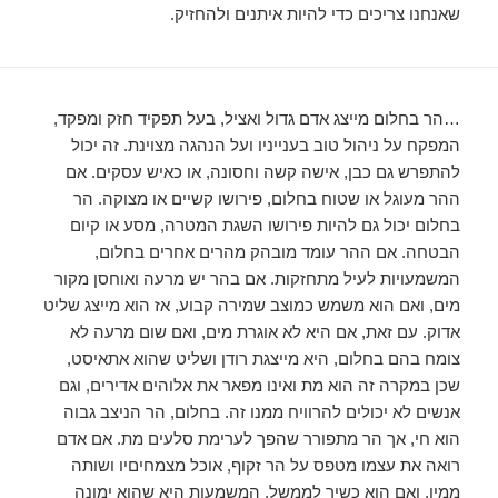
שאנחנו צריכים כדי להיות איתנים ולהחזיק.
…הר בחלום מייצג אדם גדול ואציל, בעל תפקיד חזק ומפקד,
המפקח על ניהול טוב בענייניו ועל הנהגה מצוינת. זה יכול
להתפרש גם כבן, אישה קשה וחסונה, או כאיש עסקים. אם
ההר מעוגל או שטוח בחלום, פירושו קשיים או מצוקה. הר
בחלום יכול גם להיות פירושו השגת המטרה, מסע או קיום
הבטחה. אם ההר עומד מובהק מהרים אחרים בחלום,
המשמעויות לעיל מתחזקות. אם בהר יש מרעה ואוחסן מקור
מים, ואם הוא משמש כמוצב שמירה קבוע, אז הוא מייצג שליט
אדוק. עם זאת, אם היא לא אוגרת מים, ואם שום מרעה לא
צומח בהם בחלום, היא מייצגת רודן ושליט שהוא אתאיסט,
שכן במקרה זה הוא מת ואינו מפאר את אלוהים אדירים, וגם
אנשים לא יכולים להרוויח ממנו זה. בחלום, הר הניצב גבוה
הוא חי, אך הר מתפורר שהפך לערימת סלעים מת. אם אדם
רואה את עצמו מטפס על הר זקוף, אוכל מצמחיםיו ושותה
ממיו, ואם הוא כשיר לממשל, המשמעות היא שהוא ימונה