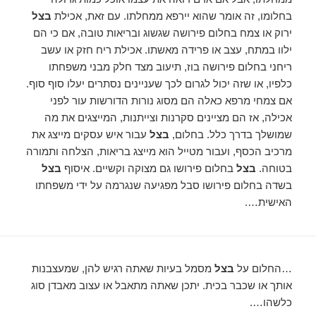
בחלומו, זה אומר שהוא יירפא ממחלתו. עם זאת, אכילת
בצל
ירוק או צמח בחלום פירושה שגשוג ובריאות טובה, אם כי הם
ילוו במתח, עצב או פרידה מאשתו. אכילת ריח חזק או עשב
ריחני בחלום פירושה בוז, תיעוב מצד חלק מבני משפחתו
כלפיו, או שזה יכול לגרום לכך שעניינים נסתרים יעלו סוף סוף.
אם צמחי מרפא כאלה הם מסוג נורות הדורשות עור לפני
אכילה, אז הם מציינים סקרנות וצייתנות, המייצגים את מה
שמושלך בדרך כלל. בחלום,
בצל
עבור איש עסקים מייצג את
מרכיב הכסף, ועבור מטייל הוא מייצג בריאות, הצלחה ותמורה
בטוחה.
בצל
בחלום פירושו גם מצוקה וקשיים. איסוף
בצל
בשדה בחלום פירושו סבל מפגיעה שנגרמה על ידי משפחתו
האישית….
…החלום על
בצל
מסמל בעיות שאתה רגיש להן, שמעצבנות
אותך או שכבר בכית. יתכן שאתה מתאבל או עצוב מאבדן סוג
כלשהו….