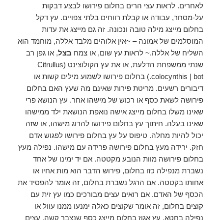
לאחרים. לראות עצי הרים בחלום פירושו לבצע דבקות
על-מסחר, עבודה או קבלת רווחים בלתי צפויים. עץ דקל
בחלום מייצג מילה טובה ונכונה. זה גם מייצג את עדות
המוסלמים של אמונה – ~אין אלוהים מלבד אללה, מוחמד הוא
השליח של אללה.~ לראות עץ שום, או צמח
בצל
, או גפן רב
שנתי ממשפחת הדלעת, או את עץ הקולוצינט (Citrullus
colocynthis | bot.) בחלום פירושו לשמוע מילים קשות או
דיבורים רשעים. מריטת פירות שאינם מה שעץ האם בחלום
פירושה לשאת כסף או רכוש של מישהו אחר. עץ הנושא פרי
שאינו משלו בחלום מייצג אישה נואפת הנושאת ילד ממישהו
שאינו בעלה. חיתוך עץ בחלום פירושו להרוג מישהו, או שזה
יכול להיות מחלה. טיפוס על עץ בחלום פירושו לפגוש אדם
חזק. ירידה מעץ בחלום פירושה פרידה עם מישהו. נפילה מעץ
בחלום פירושה מוות הנובע מקטטה. אם יד ימינו של אחד
נשברת מנפילה כזו בחלום, פירוש הדבר הוא מות אחיו או
אחותו בקטטה. אם הרגל נשברת בחלום, זה אומר להפסיד את
הכסף של האדם. אם רואים עצים מבורכים כמו עץ ​​זית עם
קוצים בחלום, זה אומר שקוצים כאלה ימנעו ממנו עוול או
נפילה בחטא. עץ אגוז בחלום מייצג כסף שנצבר קשה. עצים