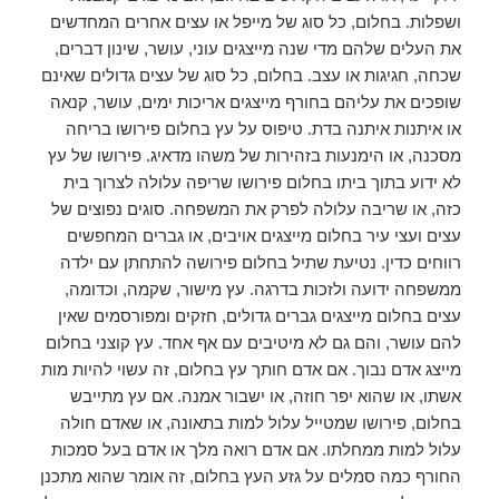
ושפלות. בחלום, כל סוג של מייפל או עצים אחרים המחדשים
את העלים שלהם מדי שנה מייצגים עוני, עושר, שינון דברים,
שכחה, ​​חגיגות או עצב. בחלום, כל סוג של עצים גדולים שאינם
שופכים את עליהם בחורף מייצגים אריכות ימים, עושר, קנאה
או איתנות איתנה בדת. טיפוס על עץ בחלום פירושו בריחה
מסכנה, או הימנעות בזהירות של משהו מדאיג. פירושו של עץ
לא ידוע בתוך ביתו בחלום פירושו שריפה עלולה לצרוך בית
כזה, או שריבה עלולה לפרק את המשפחה. סוגים נפוצים של
עצים ועצי עיר בחלום מייצגים אויבים, או גברים המחפשים
רווחים כדין. נטיעת שתיל בחלום פירושה להתחתן עם ילדה
ממשפחה ידועה ולזכות בדרגה. עץ מישור, שקמה, וכדומה,
עצים בחלום מייצגים גברים גדולים, חזקים ומפורסמים שאין
להם עושר, והם גם לא מיטיבים עם אף אחד. עץ קוצני בחלום
מייצג אדם נבוך. אם אדם חותך עץ בחלום, זה עשוי להיות מות
אשתו, או שהוא יפר חוזה, או ישבור אמנה. אם עץ מתייבש
בחלום, פירושו שמטייל עלול למות בתאונה, או שאדם חולה
עלול למות ממחלתו. אם אדם רואה מלך או אדם בעל סמכות
החורף כמה סמלים על גזע העץ בחלום, זה אומר שהוא מתכנן