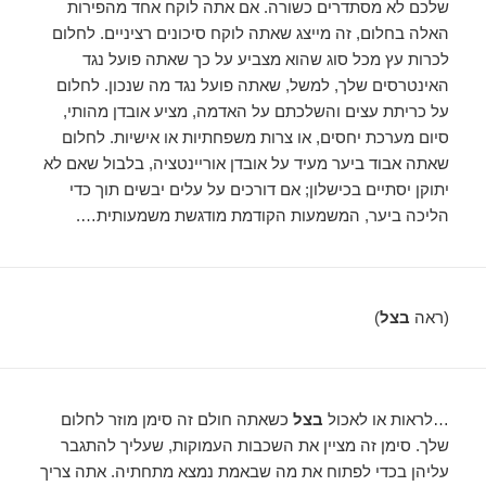
שלכם לא מסתדרים כשורה. אם אתה לוקח אחד מהפירות
האלה בחלום, זה מייצג שאתה לוקח סיכונים רציניים. לחלום
לכרות עץ מכל סוג שהוא מצביע על כך שאתה פועל נגד
האינטרסים שלך, למשל, שאתה פועל נגד מה שנכון. לחלום
על כריתת עצים והשלכתם על האדמה, מציע אובדן מהותי,
סיום מערכת יחסים, או צרות משפחתיות או אישיות. לחלום
שאתה אבוד ביער מעיד על אובדן אוריינטציה, בלבול שאם לא
יתוקן יסתיים בכישלון; אם דורכים על עלים יבשים תוך כדי
הליכה ביער, המשמעות הקודמת מודגשת משמעותית….
(ראה
בצל
)
…לראות או לאכול
בצל
כשאתה חולם זה סימן מוזר לחלום
שלך. סימן זה מציין את השכבות העמוקות, שעליך להתגבר
עליהן בכדי לפתוח את מה שבאמת נמצא מתחתיה. אתה צריך