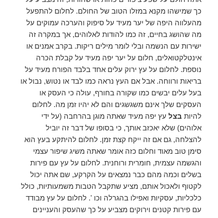
כך שמישהו מקנא במזלו הטוב של החולם. לחלום להתפעל
מהעלווה היפה של יער מעיד על סיפוק והערכה עמוקים על
מה שהושג בחיים, זה כמו להודות לאלוהים, אך במקרה זה
ישירות עם הנשמה ובלי לומר מילים ריקות. בקרב אמנים או
אינטלקטואלים, חלום על יער יפה מעיד על קבלת הכרה
נוספת. לחלום על עץ ירוק עלים אחד בלבד הפורח מעיד על
בריאות ורווחה. אבל אם העץ נראה כמו לבד או נטוש, נבול או
בעל עלים יבשים כמו שקורה בחורף, עולה כי העסק או
העסקים שלך אינם משגשגים והם לא יהיו זמן מה. לחלום
להיות
בצל
עץ יפה מעיד שאתה מוגן בהרחבה (על ידי
אלוהים) שלא יאכזב אותך, כי בסופו של דבר זה יוביל
להצלחה, גם אם זה ייקח קצת זמן. לחלום להיתקע בעץ הוא
סימן טוב מאוד וחלום כזה אומר שאתה משיג שיפור עצמי
והגשמה עצמית, חומרית ורוחנית. לחלום על עץ עם פירות
בשלים וכמה מהם כבר נמצאים על הקרקע, שם אתה יכול
לקטוף ולאכול אותם, מציע שתקבל הטבות משמעותיות, כולל
כלכליות, עסקיות ואפילו בהגרלה וכו '. לחלום על עץ מבודד
עם פירות קטנים וירוקים מצביע על כך שהעסק והעניינים