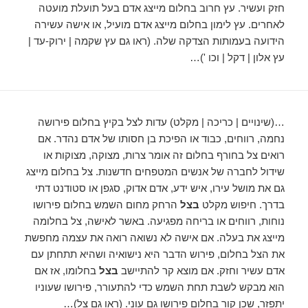
חזק ועשיר. עץ חרוב בחלום מייצג אדם בעל תועלת מועטה
לאחרים. עץ לימון בחלום מייצג אדם מועיל, או אישה עשירה
הידועה בעמותות הצדקה שלה. (ראו גם עץ שקמה | ירוק-עד |
עץ אלון | דקל | וכו ')…
…(שינויים | כריכה | מקלט) עדות לצל בקיץ בחלום פירושה
נחמה, רווחים, כבוד או הפיכת בן חסותו של אדם נהדר. אם
רואים צל בחורף בחלום זה אומר צרות, מצוקה, מצוקות או
שידול לחברה של אנשים המטפחים חדשנות. צל בחלום מייצג
גם את מושל עירו, איש ידע, אדם אדוק, סגפן או סטודנט דתי
בדרך. חיפוש מקלט
בצל
הרחק מחום השמש בחלום פירושו
נוחות, רווחים או בריחה מפגיעה. באשר לאישה, צל בחלומה
מייצג את בעלה. אם אישה לא נשואה רואה את עצמה מחפשת
את הצל בחלום, פירוש הדבר היא נישואיה ושהיא תתחתן עם
אדם עשיר וחזק. אם מוצא קר להתיישב
בצל
בחלומו, אז אם
הוא מבקש לשבת תחת השמש כדי להתעורר, פירושו שעוניו
יתפזר, שכן קור בחלום פירושו גם עוני. (ראו גם צל)…