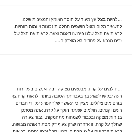
…להיות
בצל
עץ מעיד על חוסר האומץ והמציבות שלנו.
להשאיר מקום מוצל חושפים החלטות נכונות ויוזמות רווחיות.
לראות את הצל שלנו פירושו דאגות וצער. לראות את הצל של
זרים מנבא על פחדים לא מוצדקים….
…חולמים על קרח, מבטאים מצוקה רבה ואנשים בעלי רוח
רעה יבקשו לפגוע בך בעבודתך הטובה ביותר. לראות קרח צף
בזרם מים צלולים, מציין כי האושר שלך יופרע על ידי חברים
רעים וקנאים. חולמים שאתה הולך על קרח, אתה מסתכן
בנוחות מוצקה ובכבוד לשמחות מתחמקות. עבור צעירה
שתלך על קרח, זו אזהרה שרק צעיף דק מסתיר אותה מבושה.
לראות קרחונים על גג הבתים, מציין סבל ורצון נחמה. בריאות