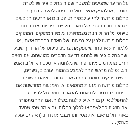
על הר עד שמגיעים למשטח שטוח בחלום פירושו לשרת
יתומים, או להניק אנשים חולים. כניסה למערה בתוך הר
בחלום פירושה להגיע לבטיחות. הטובים או הרעים הנובעים
מלראות הר בחלומו של האדם תלויים בפוריותו או ברירותו.
טיפוס על הר וליהנות מצמחיותיו ומימיו המתוקים והמתוקים
בחלום פירושו להגן על צניעותו של האדם בחברת אשתו, או
ללמוד ידע או סחר שיספק את צרכיו. טיפוס על הר דרך שביל
ישר בחלום פירושו להתמודד עם הדברים כמו שהם. אם רואים
הרים מתקדמים איתו, פירושו מלחמה או סכסוך גדול בין אנשי
ידע. נפילה מראש ההר לאמצע בהמות, עורבים, נשרים,
נחשים, יונקים, חוטם, זוהמה או חולדות וסוגיהם השונים
בחלום פירושו הימנעות מחטאים, או הימנעות מחדשנות אם
בריחה מהם מובילה אחת למסגד בו הוא יכול להיכנס
להתפלל, או גן בו הוא יכול לנוח בשלווה. אם ההר מתפורר,
ואם הוא הופך לאפר או לכלוך בחלום, זה אומר שמי שנועד
באותו חלום יאבד את מסירותו ויבזבז את חייו. (ראה גם עולה
בשמי)…