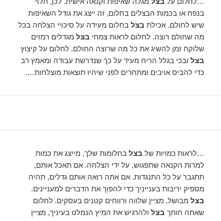
…לחלום על
בצל
מגלה שאיפות וקנאה אישית. לכן, תלוי
בנפח או בכמות הבצלים בחלום, זה ייצג את גודל השאיפות
שיש לחולם. אכילת
בצל
בחלום מעידה על סיכויי הצלחה בכל
מה שחולם רוצה. לחלום לראות צמחי
בצל
מגדלים רמזים
שלוקח זמן להשיג את כל מה שרוצה החולם. לחלום על קיצוץ
בצל
ובכי בגלל הריח מעיד על כך שנדרשת עבודה ומאמץ רב
כדי להביס אויבים ומתחרים לפני שיהיו תוצאות מוצלחות….
…לראות כמויות של
בצל
בחלומות שלך, מייצג את כמות
למרות הקנאה שתפגוש, על ידי הצלחה. אם תאכל אותם,
תתגבר על כל התנגדות. אם אתה רואה אותם גדלים, תהיה
מספיק יריבות בענייניך כדי להפוך את הדברים למעניינים.
בצל
מבושל, מציין שלווה ורווחים קטנים בעסקים. לחלום
שאתה חותך
בצל
ולהרגיש את המיץ הנמלט בעיניך, מציין