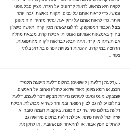
לקויה היא מראש. לראות קרחונים על הגדר, מציין סבל גופני
ונפשי. כדי לראות אותם על עצים, תקוות נואשות יגברו יותר
ויותר. כדי לראות אותם על ירוקי-עד, עתיד מזהיר יהיה מעונן
בצל
הכבוד המפוקפק. לחלום שאתה מכין קרח, תעשה כישלון
בחייך באמצעות אגואיזם ואנוכיות. אכילת קרח, מנבאת מחלה.
אם תשתה מי קרח, אתה תביא לבריאות לקויה מהתפוגגות.
הרחצה במי קרח, ההנאות הצפויות יופרעו באירוע בלתי
צפוי….
…(דלעת | דלעת | קישואים) בחלום דלעת מייצגת תלמיד
חכם, או רופא מיומן מאוד שדואג לחוליו ואהוב על האנשים,
שמבקש מעט ומעט לעיתים נדירות מבקש דבר לעצמו. דלעת
בחלום יכולה גם לציין רפואה ובמיוחד כשהיא מבושלת. אכילת
דלעת בחלום פירושה גם הכוונה, בעקבות דוגמה טובה, או
שזה יכול להיות פיתוי. אכילת דלעת בחלום פירושה גם
להחלים חפץ אבוד, או להתאחד עם אהובתו, או לתקן את