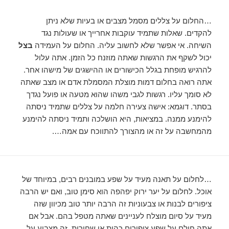
…החלום על צללים מסמל מצבים או בעיות שלא ניתן
להקדים. שאלות שתמיד עוקבות אחרייך או שעולות נגד
השיחה. אי אפשר שלא לחשוב עליה. החלום על העמידה
בצל
יכול לשקף את הרגשות שאתה מוזנח כל הזמן. אתה עלול
להרגיש מופחת בגלל הכישורים או ההישגים של מישהו אחר.
אתה רואה בחלום דמות מוצלת המסמלת אדם או מצב שאתה
לא סומך עליו. רגשות לגבי משהו שהוא מטעה או פועל נגדך
בסתר. דוגמא: אישה צעירה חלמה על צללים שתמיד ניסתה
להימנע ממנה. במציאות, היא הושלכה ותמיד ניסתה להימנע
מהמחשבה על זה או מהצורך להתווכח עם אמה….
…לחלום על תאנה מעיד על שפע במובנים רבים, במיוחד של
אוכל. לחלום על יער ירוק יפהפה הוא סימן טוב, ואם יש הרבה
ציפורים לבנות או צבעוניות זה הרבה יותר טוב מכיוון שזה
מעיד על סיום מוצלח לעניינים שאתה מטפל בהם. אבל אם
אתה חולם על שפע ציפורים כהות או שחורות, זה מצביע על