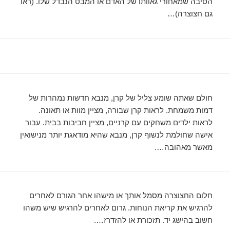
הסיבה שמאחורי גאוותו של האדם או המבט הנבדל שלו. (ראו
גם חצוצרה)…
חולם שאתה שומע צליל של קרן, מנבא חדשות נמהרות של
דמות משמחת. לראות קרן שבורה, מציין מוות או תאונה.
לראות ילדים משחקים עם קרניים, מציין חביבות בבית. עבור
אישה שחולמת לנשוף קרן, מנבא שהיא מודאגת יותר מנישואין
מאשר מאהובה….
חלום החצוצרה מסמל אותך או מישהו אחר הגורם לאחרים
להרגיש את קריאת הנוחות. גרום לאחרים להרגיש שיש משהו
חשוב בהישג יד. תזכורת או להזדרז….