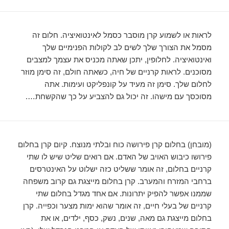
לראות או לשמוע קרן מוסבר כסמל לאינטואיציה. חלום זה
מסמל את הצורך שלך לשים לב לקולות הפנימיים שלך
ואינטואיציה. לחלופין, יתכן שאתה מכניס את עצמך למצבים
מסוכנים. לראות קרניים של חיה, כשאתה חולם, זה סימן מוזר
לחלום שלך. סימן זה מעיד על קונפליקט ועימות. אתה
מסוכסך עם מישהו. זה יכול גם להצביע על כך שהקשחת….
(מובחן) בחלום קרן פירושה כוח ובלתי מנוצח. קיום קרן בחלום
פירושו כיבוש האויב של האדם. אם רואים שליט שיש לו שתי
קרניים בחלום, זה אומר ששליט כזה ישלוט על האינטרסים
ברחבי המזרח והמערב. קרן בחלום מייצגת גם קרוב משפחה
שממנו אפשר להפיק יתרונות. אם אחד מגדל בחלום שתי
קרניים של בעלי חיים, זה אומר שהוא ימות מצער וכפייה. קרן
בחלום מייצגת גם מאה, שנים, נשק, כסף, ילדים, או את