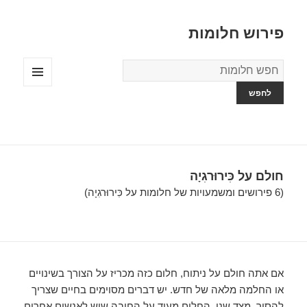
פירוש חלומות
מילון
החלומות
תפריטים
ווידג'טים
חולם על כִּירוּרגִיָה
(6 פירושים ומשמעויות של חלומות על כִּירוּרגִיָה)
אם אתה חולם על ניתוח, חלום כזה מכריז על הצורך בשינויים
או החלמה מלאה של חדש. יש דברים מסוימים בחיים שצריך
להסיר. מצד שני, החלום מעיד על החיבה שיש לאנשים אחרים