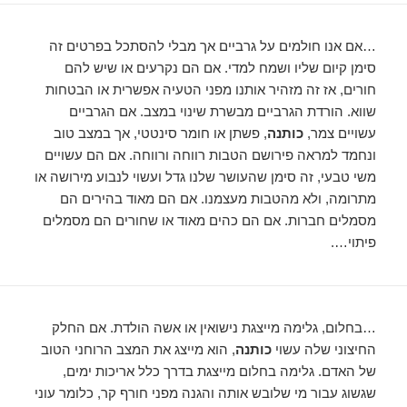
…אם אנו חולמים על גרביים אך מבלי להסתכל בפרטים זה
סימן קיום שליו ושמח למדי. אם הם נקרעים או שיש להם
חורים, אז זה מזהיר אותנו מפני הטעיה אפשרית או הבטחות
שווא. הורדת הגרביים מבשרת שינוי במצב. אם הגרביים
עשויים צמר,
כותנה
, פשתן או חומר סינטטי, אך במצב טוב
ונחמד למראה פירושם הטבות רווחה ורווחה. אם הם עשויים
משי טבעי, זה סימן שהעושר שלנו גדל ועשוי לנבוע מירושה או
מתרומה, ולא מהטבות מעצמנו. אם הם מאוד בהירים הם
מסמלים חברות. אם הם כהים מאוד או שחורים הם מסמלים
פיתוי….
…בחלום, גלימה מייצגת נישואין או אשה הולדת. אם החלק
החיצוני שלה עשוי
כותנה
, הוא מייצג את המצב הרוחני הטוב
של האדם. גלימה בחלום מייצגת בדרך כלל אריכות ימים,
שגשוג עבור מי שלובש אותה והגנה מפני חורף קר, כלומר עוני