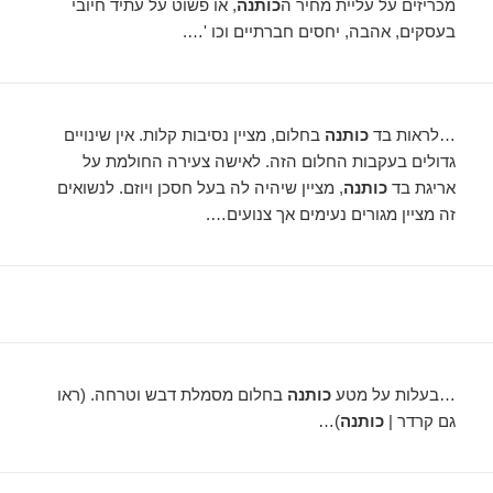
מכריזים על עליית מחיר ה
כותנה
, או פשוט על עתיד חיובי
בעסקים, אהבה, יחסים חברתיים וכו '….
…לראות בד
כותנה
בחלום, מציין נסיבות קלות. אין שינויים
גדולים בעקבות החלום הזה. לאישה צעירה החולמת על
אריגת בד
כותנה
, מציין שיהיה לה בעל חסכן ויוזם. לנשואים
זה מציין מגורים נעימים אך צנועים….
…בעלות על מטע
כותנה
בחלום מסמלת דבש וטרחה. (ראו
גם קרדר |
כותנה
)…