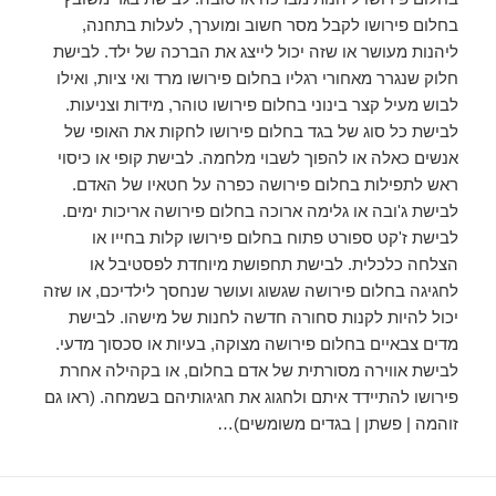
בחלום פירושו לקבל מסר חשוב ומוערך, לעלות בתחנה,
ליהנות מעושר או שזה יכול לייצג את הברכה של ילד. לבישת
חלוק שנגרר מאחורי רגליו בחלום פירושו מרד ואי ציות, ואילו
לבוש מעיל קצר בינוני בחלום פירושו טוהר, מידות וצניעות.
לבישת כל סוג של בגד בחלום פירושו לחקות את האופי של
אנשים כאלה או להפוך לשבוי מלחמה. לבישת קופי או כיסוי
ראש לתפילות בחלום פירושה כפרה על חטאיו של האדם.
לבישת ג'ובה או גלימה ארוכה בחלום פירושה אריכות ימים.
לבישת ז'קט ספורט פתוח בחלום פירושו קלות בחייו או
הצלחה כלכלית. לבישת תחפושת מיוחדת לפסטיבל או
לחגיגה בחלום פירושה שגשוג ועושר שנחסך לילדיכם, או שזה
יכול להיות לקנות סחורה חדשה לחנות של מישהו. לבישת
מדים צבאיים בחלום פירושה מצוקה, בעיות או סכסוך מדעי.
לבישת אווירה מסורתית של אדם בחלום, או בקהילה אחרת
פירושו להתיידד איתם ולחגוג את חגיגותיהם בשמחה. (ראו גם
זוהמה | פשתן | בגדים משומשים)…