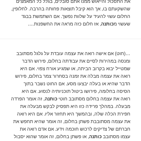
את התסכול והייאוש ממנו אתם סובלים, בגלל כל המאמצים
שהשקעתם בו, אך הוא קיבל תוצאות פחותה בהרבה. לחלופין,
החלום עשוי להעיד על שלוות נפשך. אם השתמשת בבגד
שעשוי מ
כותנה
, אז חלום כזה מראה את החשפנות….
…(חוט) אם אישה רואה את עצמה עובדת על גלגל מסתובב
ומנסה במהירות לסיים את עבודתה בחלום, פירוש הדבר
שמטייל יבוא בקרוב הביתה, או שמגיע אורח צפוי. אם היא
רואה את עצמה מבלה את זמנה בסחרור צמר בחלום, פירוש
הדבר שהיא או בעלה יבצעו מסע. אם החוט נשבר בתוך
הסיסה בחלומה, פירושו ביטול תוכניותיה לנסוע. אם היא
רואה את עצמה בחלום מסתובב חוטי
כותנה
, זה אומר הפרדה
מבעלה. במהלך פרידה כזו היא תפסיק לבקש מבעלה את
חפירת הכלה שלה, ובהמשך היא תחזור אליו. אם היא רואה
את עצמה מסתובבת פשתן בחלום, זה אומר שהיא תחפש את
חברתם של צדיקים לרכוש חוכמה וידע. אם אדם רואה את
עצמו מסתובב
כותנה
, או פשתן בחלום, זה אומר שהוא יסבול