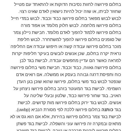
בחלום פירושה לחוות נסיבות הדוקות או להתאחד עם מטייל
שחוזר לביתו, או שזה יכול להיות נישואין לאדם שאינו רצוי.
לבוש לבוש מפואר בחלום פירושו כבוד וכבוד. לבוש במדי חייל
בחלום פירושו מלחמה. לבוש חלוק מלומד או אפוד מורה
בחלום פירושו ללמוד להפוך לאדם מלומד. חבישת ניילון צמר
של סגפנים בחלום פירושו להפוך למשתחרר. לבוש חליפת
מוכר בחלום פירושו עבודה קשה או חיפוש עבודה אם החליפה
נראית יקרה בחלום, שכן אנשים לובשים בעיקר חליפות יקרות
למראה כאשר הם עדיין מחפשים עבודה. לבישת בגד לבן
בחלום פירושה גאווה, כבוד וכבוד. חבישת משי בחלום פירושה
כוח ותפיסת דרגה גבוהה בעסק או ממשלה. אם רואים אדם
שנפטר לבוש בגד משי בחלום, פירושו שהוא שוכן בגן העדן
השמימי. לבישת בגד המעוטר בזהב בחלום פירושו ניצחון על
האויב. בגד שחור פירושו כבוד, שלטון ובעלי שליטה על
אנשים. לבוש בגד ירוק בחלום פירושו מות קדושים. לבישת
בגד
כותנה
בחלום פירושו ללכת לפי מסורת הנביא (uwbp).
לבישת בגד צמר בחלום פירושו בהירות, אלא אם הוא גס או לא
מתאים ובמקרה זה פירושו עוני והשפלה. לבישת בגד פשתן
בחלום פירושו ליהנות מברכה או טובה. לבישת בגד משובץ