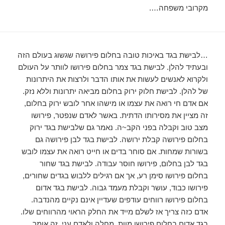
מקרובי משפחה….
…לבישת בגד באיכות טובה בחלום פירושה שגשוג בעולם הזה
ובעתיד להלן. לבישת בגד צמר בחלום פירושו לוותר על העולם
ולקרוא לאנשים לעשות את אותו הדבר ולרצות את היתרונות
של להלן. לבישת חלוק ירוק בחלום מביאה יתרונות וללא נזק.
אם אדם חי רואה את עצמו או מישהו אחר לובש ירוק בחלום,
זה מציין את מסירותו הדתית. באשר לאדם שנפטר, פירושו
מצב טוב וקבלה בפני הקב~ה. נאמר גם שלבישת בגד ירוק
בחלום פירושה קבלת ירושה. לבישת בגד לבן פירושה גם
בשורות שמחות. אם סוחר בדים או חייט רואה את עצמו לובש
בגד לבן בחלום, פירושו חוסר עבודה. לבישת בגד שחור
בחלום פירושו סימן רע, אך אם רגילים ללבוש בגדים שחורים,
פירושו כבוד, עושר וקבלת מעמד גבוה. לבישת בגד אדום
בחלום פירושו רווחים עודפים שעדיין אינם נקיים מהנדבה.
אדם כזה צריך אז לשלם מייד את החלק הראוי מהרווחים שלו.
בגד אדום בחלום פירושו מוות, מחלה ולאדם עני, זה אומר