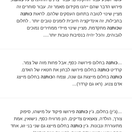
פירוש הדבר שהם ייהנו מקידום מאמר זה. עבור סוחרים זה
מציין שינוי לטובה בתחום העסקים שלהם. לראות
כותנה
בחבילות, זה אינדיקציה חיובית לזמנים טובים יותר . לחלום
ש
כותנה
מתקדמת, מציין שינוי מיידי ממחירים נמוכים
לגבוהים, והכל יהיה בנסיבות טובות יותר….
…
כותנה
בחלום פירושה כסף, אבל פחות מזה של צמר.
קרדיט
כותנה
בחלום פירושו לבחון את חטאיו של האדם.
כותנה
בחלום מייצגת גם שנה, וצמח ה
כותנה
בחלום מייצג
אדם צנוע. (ראו גם קרדר)…
…(ג'ין) בחלום, ג'ין
כותנה
פירושו פיקוד על מישהו, סיפוק
צורך, הולדה, צאצאים צדיקים, הון מרוויח כסף, נישואין, אמת
מתעוררת ונבונות. ג'ין
כותנה
בחלום מייצג גם שני בני זוג, אחד