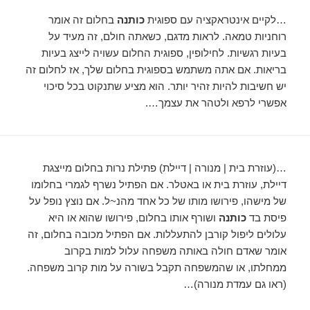
…לקיים אינטראקציה עם ספוגית
כותנה
בחלום זה אומר
רוחניות טמאה. לראות מדגם, כשאתה חולם, זה מעיד על
בעיות רגשיות. לחילופין, ספוגית החלום עשויה לייצג בעיות
בריאות. אם אתה משתמש בספוגית בחלום שלך, אז לחלום זה
יש חשיבות להיות זהיר יותר. הוא מציע שתנקוט בכל סיכוי
אפשרי לרפא ולטהר את עצמך….
…(עוזרת בית | מנורה | דיילת) פתילת נרות בחלום מייצגת
דיילת, עוזרת בית או באטלר. אם הפתיל נשרף לגמרי בחלומו
של מישהו, פירושו מותו של כל אחד מהנ~ל. אם נוצץ נופל על
פיסת בד
כותנה
ושורף אותו בחלום, פירושו שהוא או היא
עלולים ליפול קורבן להתעללות. אם הפתיל מכובה בחלום, זה
אומר שאדם חולה באותה משפחה עלול למות בקרוב
ממחלתו, או שהמשפחה תקבל בשורה על מות קרוב משפחה.
(ראו גם עמדת מנורה)…