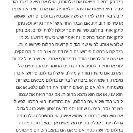
בגד דק בחלום מייצגת את שלמותה, ואילו אם היא לובשת בגד
עבה, היא מייצגת את עמל ותלאותיה. אם אדם רואה את עצמו
לובש בגד חדש לאחר שעשה אמבטיה בחלום, פירושו שגשוג
או פירעון חובותיו. אם הבגד החדש של אחד נקרע ולא ניתן
לתקן אותו בחלום, פירושו חוסר יכולת ללדת ילדים. אם ניתן
לתקן את הבגד בחלום, זה אומר שיש כישוף מרושע על מי
שלובש אותו. לבוש שני בגדים קרועים בחלום פירושו מוות.
בגד קרוע בחלום פירושו גם חיים דתיים או רוחניים מרוסקים,
או שזה יכול להיות שאדם רדף רודף אחריו, או שזה יכול להיות
עוני או חתירה לספק את הצרכים החומריים הבסיסיים של
האדם. אם מישהו מורחק מהלבוש שלו בחלום, פירושו אובדן
מעמדו. השמדה או בזבוז של בגדים בחלום מביאים בשורות
משמחות, אלא אם כן האדם הרואה את החלום כלוא, או אם
הוא עני, או אם הוא נמצא בחובות. אם גבר רואה את עצמו
לובש בגד של אישה בחלום, ואם בתודעתו הוא התכוון לפעול
בצורה גסה, פירושו שהוא יתמודד עם אסון וישא בנטל גדול.
אם הוא חושב בחלומו שהוא אישה, אז ההשפלה שלו תהיה
גדולה יותר. קבלת בגדים משומשים אך במצב טוב כמתנה
בחלום פירושה כסף, אם כי אם הם במצב רע, הם מתכוונים