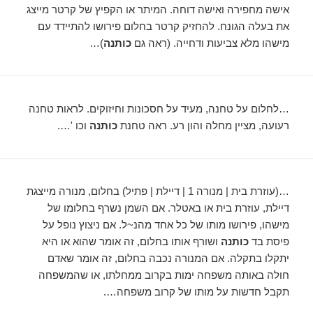
אישה מחפירה ואישה דוחה. המיתר או הקפיץ של קרטר מייצג
את בעלה הגונח. להחזיק קרטר בחלום פירושו להתיידד עם
מישהו מלא צביעות ודחייה. (ראה גם
כותנה
)…
…לחלום על טחנה, מעיד על חסכונות וחיזוקים. לראות טחנה
רעועה, מציין מחלה והון רע. ראה טחנת
כותנה
וכו '….
…(עוזרת בית | מנורה 1 | דיילת | פתיל) בחלום, מנורה מייצגת
דיילת, עוזרת בית או באטלר. אם השמן נשרף בחלומו של
מישהו, פירושו מותו של כל אחד מהנ~ל. אם ניצוץ נופל על
פיסת בד
כותנה
ושורף אותו בחלום, זה אומר שהוא או היא
יתקלו בתקלה. אם המנורה נכבה בחלום, זה אומר שאדם
חולה באותה משפחה ימות בקרוב ממחלתו, או שהמשפחה
תקבל חדשות על מותו של קרוב משפחה….