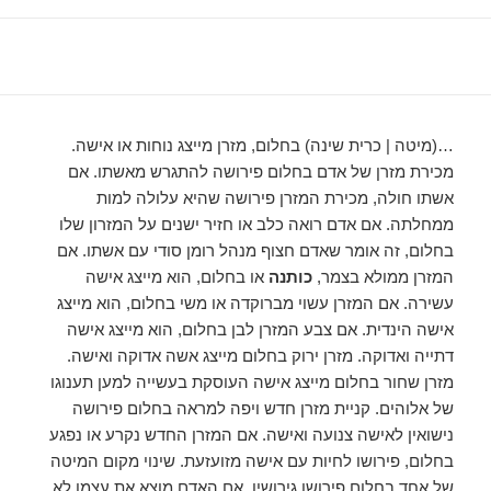
…(מיטה | כרית שינה) בחלום, מזרן מייצג נוחות או אישה.
מכירת מזרן של אדם בחלום פירושה להתגרש מאשתו. אם
אשתו חולה, מכירת המזרן פירושה שהיא עלולה למות
ממחלתה. אם אדם רואה כלב או חזיר ישנים על המזרון שלו
בחלום, זה אומר שאדם חצוף מנהל רומן סודי עם אשתו. אם
המזרן ממולא בצמר,
כותנה
או בחלום, הוא מייצג אישה
עשירה. אם המזרן עשוי מברוקדה או משי בחלום, הוא מייצג
אישה הינדית. אם צבע המזרן לבן בחלום, הוא מייצג אישה
דתייה ואדוקה. מזרן ירוק בחלום מייצג אשה אדוקה ואישה.
מזרן שחור בחלום מייצג אישה העוסקת בעשייה למען תענוגו
של אלוהים. קניית מזרן חדש ויפה למראה בחלום פירושה
נישואין לאישה צנועה ואישה. אם המזרן החדש נקרע או נפגע
בחלום, פירושו לחיות עם אישה מזועזעת. שינוי מקום המיטה
של ​​אחד בחלום פירושו גירושין. אם האדם מוצא את עצמו לא