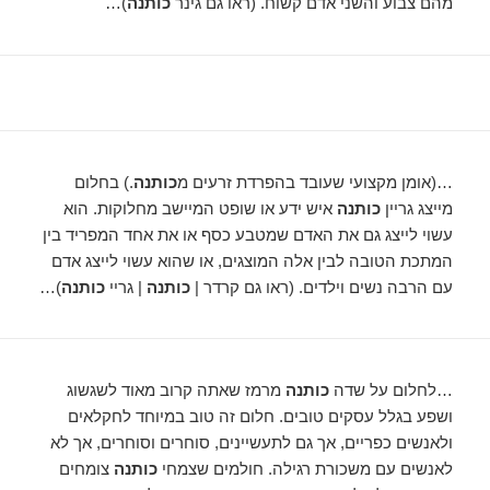
מהם צבוע והשני אדם קשוח. (ראו גם גינר
כותנה
)…
…(אומן מקצועי שעובד בהפרדת זרעים מ
כותנה
.) בחלום
מייצג גריין
כותנה
איש ידע או שופט המיישב מחלוקות. הוא
עשוי לייצג גם את האדם שמטבע כסף או את אחד המפריד בין
המתכת הטובה לבין אלה המוצגים, או שהוא עשוי לייצג אדם
עם הרבה נשים וילדים. (ראו גם קרדר |
כותנה
| גריי
כותנה
)…
…לחלום על שדה
כותנה
מרמז שאתה קרוב מאוד לשגשוג
ושפע בגלל עסקים טובים. חלום זה טוב במיוחד לחקלאים
ולאנשים כפריים, אך גם לתעשיינים, סוחרים וסוחרים, אך לא
לאנשים עם משכורת רגילה. חולמים שצמחי
כותנה
צומחים