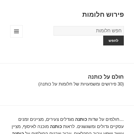
פירוש חלומות
מילון
החלומות
תפריטים
ווידג'טים
חולם על כותנה
(30 פירושים ומשמעויות של חלומות על כותנה)
…חולמים על שדות
כותנה
מגדלים צעירים, מציינים זמנים
עסקיים גדולים ומשגשגים. לראות
כותנה
מוכנה לאיסוף, מציין
עושר ושפע עבור החקלאים. עבור יצרנים החולמים על
כותנה
,