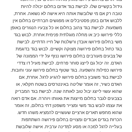
גידול בקשיים שלו. לבישת בגד אדום בחלום יכולה להיות
טובה רק אם מי שלובשת אותה היא אישה לא נשואה. אחרת,
ללבוש אדום בזמן פסטיבלים או מפגשים חברתיים בחלום אין
משמעות. לבישת בגד צהוב בחלום או כל צבעיו הנגזרים באופן
כללי פירושו כיב או מחלה מוגלתית פנימית אחרת. לבוש בגד
משי בחלום פירושו אובדן ורשלנות של חייו הדתיים. לבישת
בגד כחול בחלום פירושה מצוקה וקשיים. לבוש בגד בדוגמת
של צבעים מעורבים בחלום פירושו ננזף על ידי הממונה של
האדם. זה יכול גם לייצג סוחר פרחים. לבישת מעיל דו צדדי
פירושו כפילות והשפעה. בגד שטוף בחלום פירושו עוני וחובות.
לבישת בגד משובץ בחלום פירושו להגיע לרגל. אחרת, אם
האדם כשיר, זה אומר שליטה באינטרסים בשטח חקלאי, או
שהוא עשוי לייצג יבול טוב לאותה שנה. לבישת בגד המבריק
בצבעים לגבר בחלום מייצגת את גאוותו ויוהרה. אם אדם רואה
את עצמו לובש בגד משי ומצייר משפטן דתי בחלום, זה אומר
שהוא מחפש תארים ארציים שעשויים להמציא משהו חדש.
הכרזת בגדים אבודים ומצויים בחלום פירושה השתתפות
בעלייה לרגל למכה או מסע למדינה ערבית. אישה שלובשת