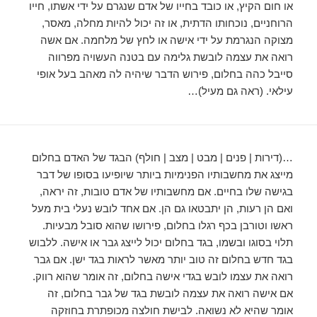
או חום הקיץ, או כובד בחייו של אדם שנגרם על ידי אשתו, חייו
הרוחניים, נוכחותו הדתית, או זה יכול להיות מחלה, מאסר,
מצוקה הנגרמת על ידי אישה או לחץ של מלחמה. אם אשה
רואה את עצמה לובשת גלימה עם בטנה העשויה מפרווה
סייבל כהה בחלום, פירוש הדבר שיהיה לה מאהב בעל אופי
עילאי. (ראה גם מעיל)…
…(דירות | פנים | מבט | מצב | חולף) הבגד של האדם בחלום
מייצג את מחשבותיו הפנימיות ביותר שיופיעו בסופו של דבר
בגישה שלו בחיים. אם מחשבותיו של אדם טובות, זה יראה,
ואם הן רעות, הן יתבטאו גם הן. אם אחד לובש נעלי בית מעל
ראשו וטורבן בכף רגלו בחלום, פירושו שהוא סובל מבעיות.
תלוי בסוגו ובשמו, בגד בחלום יכול לייצג גבר או אישה. ללבוש
בגד חדש בחלום זה טוב יותר מאשר לראות בגד ישן. אם גבר
רואה את עצמו לובש בגדי אישה בחלום, זה אומר שהוא רווק.
אם אישה רואה את עצמה לובשת בגד של גבר בחלום, זה
אומר שהיא לא נשואה. לבישת חולצה מכופתרת בחוזקה