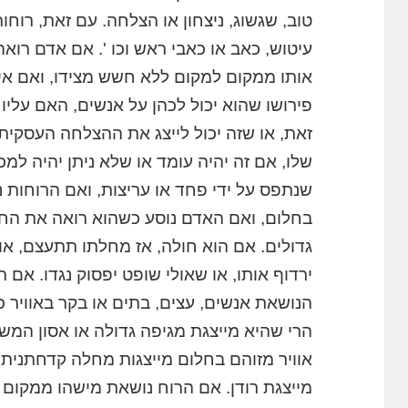
טוב, שגשוג, ניצחון או הצלחה. עם זאת, רוחו
עיטוש, כאב או כאבי ראש וכו '. אם אדם רוא
אותו ממקום למקום ללא חשש מצידו, ואם אין
פירושו שהוא יכול לכהן על אנשים, האם עליו
זאת, או שזה יכול לייצג את ההצלחה העסקית
שלו, אם זה יהיה עומד או שלא ניתן יהיה למ
שנתפס על ידי פחד או עריצות, ואם הרוחות נו
בחלום, ואם האדם נוסע כשהוא רואה את החל
גדולים. אם הוא חולה, אז מחלתו תתעצם, או ש
ירדוף אותו, או שאולי שופט יפסוק נגדו. אם ר
הנושאת אנשים, עצים, בתים או בקר באוויר 
הרי שהיא מייצגת מגיפה גדולה או אסון המשפי
אוויר מזוהם בחלום מייצגות מחלה קדחתנית.
מייצגת רודן. אם הרוח נושאת מישהו ממקום 