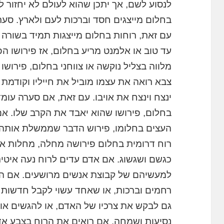
לנסוע לשם, אך יתכן שהוא לעולם לא יחזור ל
בחלום מייצגים חסד וברכות לעם ולארץ. סע
עם זאת, רוחות בחלום מייצגות תמיד בשורה
עד טוב או אלמנט מריע בחלום, אז פירושו ה
מלווה בצליל נוקשה או צווחני בחלום, פירושו
צבא רואה את עצמו מוביל את חייליו וקודמת 
ינצח וינצח את אויבו. עם זאת, אם סערה עו
בחלום, פירושו שהוא יאבד את הקרב שלו. א
העצים בחלומו, פירוש הדבר שממשלת אותה 
רוח דרומית בחלום פירושה מחלה, מחלות או
כגשם ושגשוג. אם אדם עדים לרוח נעה איטית
למעשיהם של קבוצת אנשים מרושעים. אם הרוח
רחמים וברכות, או שאחד עשוי לקבל חדשות טו
גם לבקש את צרכיו של האדם, או להגשים אות
נסיעות ושמחה. אם רואים את הרוח בצבע אדו