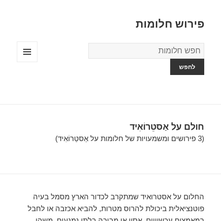
פירוש חלומות
מילון
החלומות
תפריטים
ווידג'טים
חולם על אַסטֵרוֹאִיד
(3 פירושים ומשמעויות של חלומות על אַסטֵרוֹאִיד)
החלום על אסטרואיד שמתקרב לכדור הארץ מסמל בעיה
פוטנציאלית ביכולת להרוס מטרות, להביא אכזבה או לחבל
במאמצים עכשוויים. אסון או מבוכה בלתי נמנעים. משהו