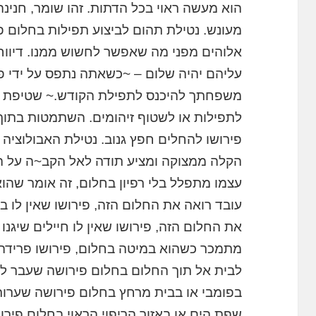
הוא מעשה ראוי בכל הדתות. זהו שומר, חנינ
מעונש. נטילת תהום לביצוע תפילות בחלום פ
אלוהים מפני מה שאפשר לחשוש ממנו. דיוו
עליהם יהיה שלום – ~כשאתה נתפס על ידי 
משפחתך להיכנס לתפילת הקודש.~ שטיפת ג
לתפילות או לשטוף זיהומים. השתמטות בתוך
פירושו להחלים חפץ גנוב. נטילת האבולוציה 
הקלה ממצוקה ומציע תודה לאל הקב~ה על הג
עצמו מתפלל בלי רפיון בחלום, זה אומר שהוא
עובד רואה את החלום הזה, פירושו שאין לו בי
את החלום הזה, פירושו שאין לו חיילים שיגנו
מתמכר כשהוא במיטה בחלום, פירושו פרידה
לבית אל תוך החלום בחלום פירושה שעבר ל
בפומבי או בבית מרחץ בחלום פירושה שערורי
שפת הים או באזור הריפוי הראוי בחלום פירו