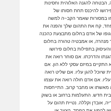
ה, הבטחה להגנה האלוהית וחסינות
ירושו להיכנס תחת חסותו של
חו במסורות שאמר הקב~ה למשה
פחד, קח את התהום שלך והפנה את
ופו של אדם בחלום מתבצעת כהכנה
 מנהרה, או אמבטיה טהורה בחלום
והעיסוק בתפילות בחלום פירושו
נתו והדרכתו. אם סוחר רואה את
 התקיים במיזם עסקי ללא הון. אם
ת שיוכל להגן עליו. אם שליט רואה
 עליו. אם אדם חולה רואה את עצמו
 מאשתו או מחבר קרוב. התייחסות
בית חדש. התעלמות ברחוב או בשוק
ה, אובדן וקללה. נטיית תהום על
שו להפיג את הפחד, הצער או