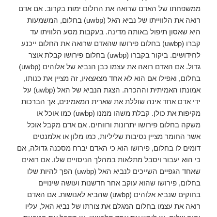
ממשפחתו של האדם שרואה את החלום ימות בקרוב. אם אדם
רואה את הלווייתו של נביא האל (uwbp) בחלום, המשמעות
היא שאסון תיפול באותה מדינה. בעקבות מסע הלוויתו עד
קברו (uwbp) בחלום פירושו שהאדם שרואה את החלום ייכנע
לחידושים. ביקור בקברו (uwbp) בחלום פירושו קבלת אוצר
גדול. אם האדם רואה את עצמו כבן הנביא של אלוהים (uwbp)
בחלום, ואפילו אם הוא לא אחד מצאצאיו, זה מציין את כנותו,
אמונתו האמיתית וההכרה. הצגת הנביא של האל (uwbp) על
ידי אדם אחד אינה שוללת את שארית המאמינים, אך הברכות
מקיפות את כולן. קבלת משהו ממנו (uwbp) כמו אוכל או
משקה בחלום פירושו יתרונות ורווחים. אם אדם מקבל אוכל
אשר החומר מציין נסיבות שליליות, כמו מלון או אלמנטים
דומים לו בחלום, פירושו הוא כי האדם יברח מסכנה גדולה, אם
כי הוא יעבור ויסבל מתלאות במהלך הניסויים שלו. אם רואים
שאחד הגפיים השייכים לנביא האל (uwbp) הפך להיות שלו
בחלום, פירושו שהוא עוקב אחר חדשנות ועושה שינויים
בחוקים שנביא אלוהים (uwbp) שהביא לאנושות. אם האדם
רואה את עצמו בחלום המגלם את צורתו של נביא האל, עליו