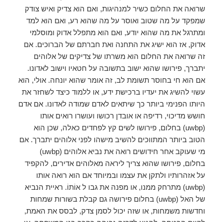
שרואה את החלום כשיר למנהיגות, ואם הוא צדיק ואיש צודק
שמפקד על מה שטוב ואוסר על מה שהוא רע, ואם הוא למד
ומתרגל את מה שהוא יודע, ואם הוא מתפלל אדוק ומוסלמי
אדוק, אז הוא ישיג את התחנה ואת חברתם של הברוכים. אם
זה שרואה את החלום הוא משרתו של צדיקים של אלוהים
יתברך, פירושו שהוא ישוב בתשובה על חטאיו וישוב לאדונו.
אם הוא חי בחוסר תשומת לב, זה אומר שהוא יונחה. אולי, הוא
עשוי להשיג את יעדיו ברכישת ידע, או ללמוד כיצד לשחזר את
היותו הפנימי ביותר כך שיתאים לאדם שמודה לאדונו. אם אדם
חושש מדיכוי, רדיפה או אובדן רכושו ועושרו רואים אותו
(uwbp) בחלום, פירושו לשים קץ לפחדים כאלה, שכן הוא
הטוב ביותר המתווכים להשיב מישהו לפני אלוהים יתברך. אם
מי שעוקב אחר חידושים רואה את נביא אלוהים (uwbp)
בחלום, פירושו שהוא צריך ליראה מאלוהים אדירים, להקפיד
על אזהרותיו ולתקן את עצמו ובמיוחד אם הוא רואה אותו
(uwbp) מתרחק ממנו, או מפנה את גבו ל אוֹתוֹ. ראיית הנביא
של האל (uwbp) בחלום פירושה גם קבלת בשורות שמחות
וחדשות משמחות, או שזה יכול לסמן צדק, לבסס את האמת,