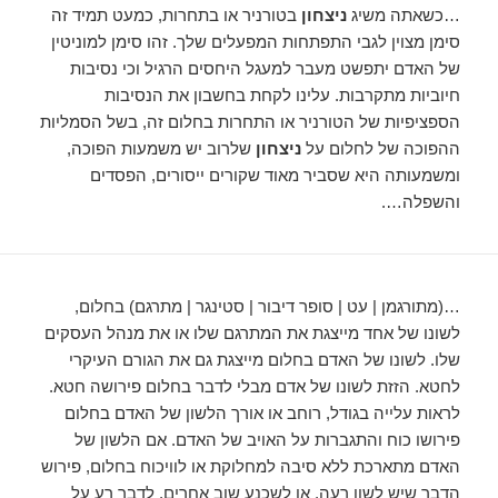
…כשאתה משיג
ניצחון
בטורניר או בתחרות, כמעט תמיד זה
סימן מצוין לגבי התפתחות המפעלים שלך. זהו סימן למוניטין
של האדם יתפשט מעבר למעגל היחסים הרגיל וכי נסיבות
חיוביות מתקרבות. עלינו לקחת בחשבון את הנסיבות
הספציפיות של הטורניר או התחרות בחלום זה, בשל הסמליות
ההפוכה של לחלום על
ניצחון
שלרוב יש משמעות הפוכה,
ומשמעותה היא שסביר מאוד שקורים ייסורים, הפסדים
והשפלה….
…(מתורגמן | עט | סופר דיבור | סטינגר | מתרגם) בחלום,
לשונו של אחד מייצגת את המתרגם שלו או את מנהל העסקים
שלו. לשונו של האדם בחלום מייצגת גם את הגורם העיקרי
לחטא. הזזת לשונו של אדם מבלי לדבר בחלום פירושה חטא.
לראות עלייה בגודל, רוחב או אורך הלשון של האדם בחלום
פירושו כוח והתגברות על האויב של האדם. אם הלשון של
האדם מתארכת ללא סיבה למחלוקת או לוויכוח בחלום, פירוש
הדבר שיש לשון רעה, או לשכנע שוב אחרים, לדבר רע על