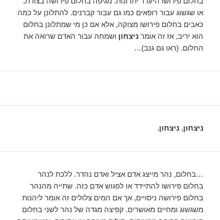
בחלום פירושו היעדר יתרונות. מגיפה בחלום פירושה בצורת,
או שגשוג עבור רופאים כמו גם עבור קברנים. להתלונן על כמה
כאבים בחלום פירושו מצוקה, אלא אם כן מי שמתלונן בחלום
הוא יריב, אז זה אומר
ניצחון
ושמחה עבור האדם שרואה את
החלום. (ראו גם גנב)…
ניצחון
,
ניצחון
.
…בחלום, נהר מייצג אדם אציל ואדם נהדר. ללכת לנהר
בחלום פירושו להתיידד או לפגוש אדם כזה. שתייה מהנהר
בחלום פירושה ניסויים, אך אם המים צלולים זה אומר ליהנות
משגשוג ומחיים מאושרים. קפיצה מגדה של נהר לשני בחלום