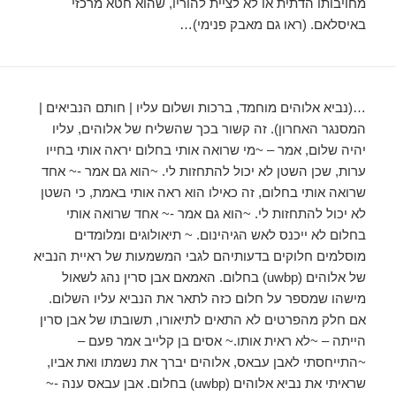
מחויבותו הדתית או לא לציית להוריו, שהוא חטא מרכזי
באיסלאם. (ראו גם מאבק פנימי)…
…(נביא אלוהים מוחמד, ברכות ושלום עליו | חותם הנביאים |
המסנגר האחרון). זה קשור בכך שהשליח של אלוהים, עליו
יהיה שלום, אמר – ~מי שרואה אותי בחלום יראה אותי בחייו
ערות, שכן השטן לא יכול להתחזות לי. ~הוא גם אמר -~ אחד
שרואה אותי בחלום, זה כאילו הוא ראה אותי באמת, כי השטן
לא יכול להתחזות לי. ~הוא גם אמר -~ אחד שרואה אותי
בחלום לא ייכנס לאש הגיהינום. ~ תיאולוגים ומלומדים
מוסלמים חלוקים בדעותיהם לגבי המשמעות של ראיית הנביא
של אלוהים (uwbp) בחלום. האמאם אבן סרין נהג לשאול
מישהו שמספר על חלום כזה לתאר את הנביא עליו השלום.
אם חלק מהפרטים לא התאים לתיאורו, תשובתו של אבן סרין
הייתה – ~לא ראית אותו.~ אסים בן קלייב אמר פעם –
~התייחסתי לאבן עבאס, אלוהים יברך את נשמתו ואת אביו,
שראיתי את נביא אלוהים (uwbp) בחלום. אבן עבאס ענה -~