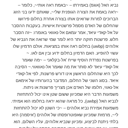
נביא האל (אוגפ) באמירתו – ~באמת ראה אותי~, כלומר –
~ראה באמת את הצורה הגופנית שלי~, שאותם ידעו בני הזוג
הברוכים למרות שרואים אותו בצורה אחרת בחלום פירושו
שהחלום של האדם מסמל פרשנויות אישיות. בעקבות ההסבר
על אל-קאדי עיאד, אמר עמאם אל-נאוואי באומרו: ~זה הסבר
חלש. פרשנות חזקה יותר היא לומר שמי שרואה את הנביא של
אלוהים (uwbp) בחלום ראה אותו במציאות. אולם הדמיון שלו
עשוי להופיע. האם הדמיון בחלום ידוע ובין אם לאו. ~
בפרשנות נפרדת הוסיף שייח 'אל-בקלאני – ~מה שאמר
אל-קאדי עיאד לא סותר את מה שאמר אל-נאוואווי.~ הסיבה
לכך היא שהחלום הראשון אינו דורש פרשנות, לפי אל-קאדי
איאד. בסוג השני של החלום, המדובר בהערותיו של אימאם
אל-נאווי, חלומו של האדם אכן מצריך פרשנות או ניתוח.
משמעות הדבר היא שמכיוון ששום שטן אינו יכול להתחזות
לנביא האל (uwbp), כל מראה שהוא יראה בחלומו הוא אמיתי.
משמעות אמירת נביא אלוהים – ~כי השטן לא יכול להתחזות
לי~, מרמזת שמכיוון שאפוטרופסתו של אלוהים ('איסמה) היא
בלתי ניתנת לביצוע, ומכיוון שנביא אלוהים, עליו השלום, הוא