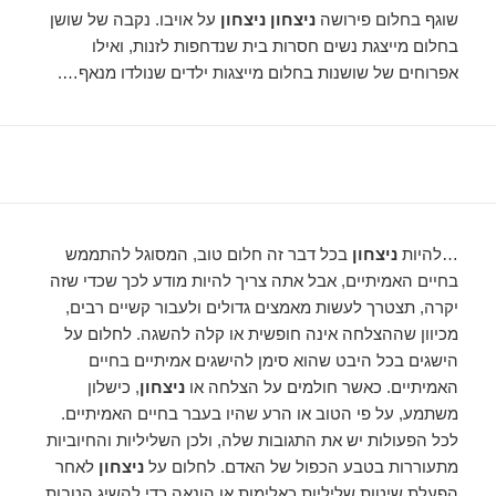
שוגף בחלום פירושה
ניצחון ניצחון
על אויבו. נקבה של שושן
בחלום מייצגת נשים חסרות בית שנדחפות לזנות, ואילו
אפרוחים של שושנות בחלום מייצגות ילדים שנולדו מנאף….
…להיות
ניצחון
בכל דבר זה חלום טוב, המסוגל להתממש
בחיים האמיתיים, אבל אתה צריך להיות מודע לכך שכדי שזה
יקרה, תצטרך לעשות מאמצים גדולים ולעבור קשיים רבים,
מכיוון שההצלחה אינה חופשית או קלה להשגה. לחלום על
הישגים בכל היבט שהוא סימן להישגים אמיתיים בחיים
האמיתיים. כאשר חולמים על הצלחה או
ניצחון
, כישלון
משתמע, על פי הטוב או הרע שהיו בעבר בחיים האמיתיים.
לכל הפעולות יש את התגובות שלה, ולכן השליליות והחיוביות
מתעוררות בטבע הכפול של האדם. לחלום על
ניצחון
לאחר
הפעלת שיטות שליליות כאלימות או הונאה כדי להשיג הטבות