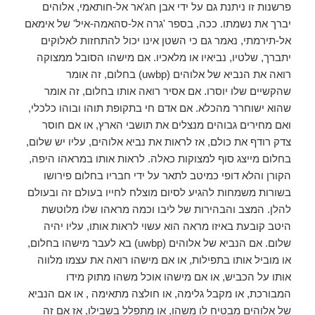
פרשנות זו ניתנת גם על ידי אבן חג'אר אל-חותאמי, אלוהים
יברך את נשמתו. ככה, בספר 'גרה אל-סהאמה-איל' של אימאם
אל-תירמתי, נאמר גם כי השטן אינו יכול להתחזות לאלוקים
יתברך, שלטיו, נביאיו או מלאכיו. אם מישהו הסובל ממצוקה
רואה את הנביא של אלוהים (uwbp) בחלום, זה אומר
שהקשיים שלו יוסרו. אם אסיר רואה אותו בחלום, זה אומר
שהוא ישוחרר מהכלא. אם אדם חי בתקופת תוהו ובוהו כלכלי,
ואם מחירים גבוהים מנצלים את תושבי הארץ, או אם חוסר
צדק רודף את כולם, אז לראות את נביא אלוהים, עליו יש שלום,
בחלום מייצג סוף למצוקות כאלה. לראות אותו במראהו היפה,
הקורן והלא דופי כמיטב לתאר על ידי חבריו בחלום פירושו
בשורות משמחות להגיע לסיום מוצלח לחייו בעולם זה ובעולם
להלן. המצב והבהירות של ליבו וכמה מראהו שלו מלוטשת
היטב קובעת באיזו מראה הוא עשוי לראות אותו, עליו יהיה
שלום. אם הנביא של אלוהים (uwbp) בא לעבר מישהו בחלום,
או מוביל אותו בתפילות, או אם מישהו רואה את עצמו מלווה
אותו על הכביש, או אם מישהו אוכל משהו מתוק מידו
המבורכת, או מקבל גלימה, או חולצה מתאימה , או אם הנביא
של אלוהים מבטיח לו משהו, או מתפלל בשבילו, אז אם זה