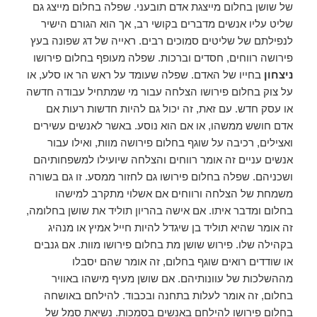
של שושן בחלום מייצגת אדם תובעני. שפלה בחלום מייצג גם
שליט עליו אנשים מדברים בקושי רב, אך הוא הגורם הישיר
לנפילתם של שליטים סמוכים רבים. ראייה של דג שפונה בעץ
פירושה רווחים, חסדים וברכות. שפלה מעופף בחלום פירושו
ניצחון
בחייו של האדם. שפלה שעומד על ראש הר או סלע, ​​או
על צוק בחלום פירושו הצלחה עבור מי שמתחיל עבודה חדשה
או עסק חדש. עם זאת, זה יכול גם להיות חדשות רעות אם
אדם חושש ממשהו, או אם הוא נוסע. באשר לאנשים עשירים
ואצילים, רכיבה על שוגף בחלום פירושה מוות, ואילו עבור
אנשים עניים זה אומר רווחים והצלחה שיועילו למשפחותיהם
ושכניהם. שפלה בחלום פירושו גם לחזור ממסע. זו גם בשורה
משמחת של הצלחה ורווחים אם אשלוי מתקרב למישהו
בחלום ומדבר איתו. אם אישה בהריון תוליד את שושן בחלומה,
זה אומר שהיא תוליד בן שיגדל להיות חייל אמיץ או מנהיג
בקהילה שלו. פירוש שושן מת בחלום פירושו מוות. אם גנבים
או שודדים רואים שוגף בחלום, זה אומר שהם יסבלו
מההשלכות של עוונותיהם. אם שושן מעיף מישהו באוויר
בחלום, זה אומר לעלות בתחנה ובכבוד. להילחם באושחה
בחלום פירושו להילחם באנשים בסמכות. נשיאת סמל של