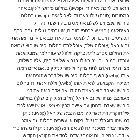
שרואה את החלום ומצווה עליו להעניק לאשתו את זכויותיה
הראויות. ללכת מאחוריו (uwbp) בחלום פירושו לעקוב אחר
המסורות (סונה) שלו בערנות. לאכול איתו (uwbp) בחלום
פירושו שמצווים לשלם את מס נדבה השנתי (החוק
האיסלאמי) המגיע לכספי רווחים, או נכסים נזילים, זהב, כסף,
תכשיטים, חיסכון וכו ', למעט הבית או רכב. אם אדם רואה את
נביא האל (אוכלוס שלך) אוכל לבדו בחלום, פירושו הוא שרואה
את החלום מסרב לתת צדקה וזלזול שיעזור למי שמבקש את
עזרתו. במובן זה, זה כאילו הנביא של אלוהים, עליו השלום,
מצווה על האדם לתת צדקה ולעזור לנזקקים. אם אדם רואה
אותו (uwbp) חשוף בחלום, פירושו של דבר שהזניח את
תפילתו הקבועה. לראות אותו (uwbp) וללחוץ את ידו בחלום
פירושו שאחד הוא באמת חסידו. אם אדם רואה את דמו
מעורבב עם זו של נביא האל (חלוב האלוקים שלך) בחלום,
פירושו שאדם יתחתן עם אישה מבין צאצאיו, או שנישא לבת
של חוקרת דתית גדולה. אם הנביא של האל (uwbp) נותן
למישהו סוג כלשהו של ירקות או עשבים בחלום, זה אומר
שאחד יברח מסכנה גדולה. אם הוא (uwbp) נותן לו משהו טרי
או דבש בחלום, זה אומר שאדם ילמד את הקוראן הקדוש