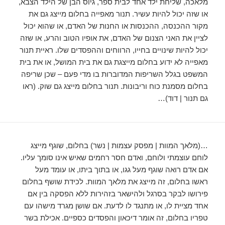
מלאכה, שליחת ילד אחד לבית ספר, גיוס הבן של הילד הצבא,
או שזה יכול להיות עשיר. תנור מאפייה בחלום מייצג גם את
מקור ההכנסה, ההכנסות או החנות של האדם, או שהוא יכול
לציין את האני הצנום של האדם, את אופיו הטוב והרע, או שזה
יכול להיות שינויים בחייו, הרווחים וההפסדים שלו. ראיית תנור
מאפייה לא ידוע בחלום מייצגת גם את בית המושל, או את בית
המשפט בגלל השריפות המדוברות בו מדי פעם – שכן שריפה
בחלום מסמנת כוח וריבונות. תנור בחלום מייצג גם שוק. (ראו
גם תנור | דוד)…
…(מלאך המוות | מפסק עצמות | נשר) בחלום, שוגף מייצג
לוחם עוצמתי ולוחם, ואדם חסר רחמים שאיש אינו סומך עליו.
אם אדם רואה שוגף מעל גגו, או בתוך ביתו, או עומד מעל
ראשו בחלום, זה מייצג את מלאך המוות. לכידת שושף בחלום
פירושו לבקר בסרגל ולהישאר בזהירות ללא הפסקה בין אם
אחד מציית לו, או מתנגד לו לדעת. אם שושן מגרד מישהו עם
טפריו בחלום, זה אומר דיכאון והפסדים כספיים. אכילת בשר