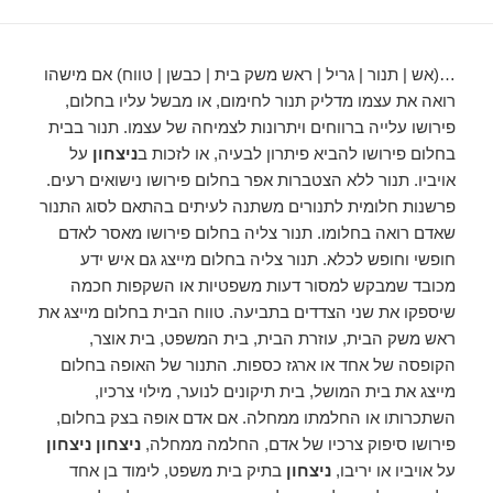
…(אש | תנור | גריל | ראש משק בית | כבשן | טווח) אם מישהו
רואה את עצמו מדליק תנור לחימום, או מבשל עליו בחלום,
פירושו עלייה ברווחים ויתרונות לצמיחה של עצמו. תנור בבית
בחלום פירושו להביא פיתרון לבעיה, או לזכות ב
ניצחון
על
אויביו. תנור ללא הצטברות אפר בחלום פירושו נישואים רעים.
פרשנות חלומית לתנורים משתנה לעיתים בהתאם לסוג התנור
שאדם רואה בחלומו. תנור צליה בחלום פירושו מאסר לאדם
חופשי וחופש לכלא. תנור צליה בחלום מייצג גם איש ידע
מכובד שמבקש למסור דעות משפטיות או השקפות חכמה
שיספקו את שני הצדדים בתביעה. טווח הבית בחלום מייצג את
ראש משק הבית, עוזרת הבית, בית המשפט, בית אוצר,
הקופסה של אחד או ארגז כספות. התנור של האופה בחלום
מייצג את בית המושל, בית תיקונים לנוער, מילוי צרכיו,
השתכרותו או החלמתו ממחלה. אם אדם אופה בצק בחלום,
פירושו סיפוק צרכיו של אדם, החלמה ממחלה,
ניצחון ניצחון
על אויביו או יריבו,
ניצחון
בתיק בית משפט, לימוד בן אחד