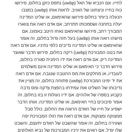
לחייו. אם הנביא של האל (uwbp) נתפס כזקן בחלום, פירושו
כוח בחייו וניצחונו של האויב. לראות אותו (uwbp) במצבו
הנעלה ביותר בחלום פירושו שהאימאם, או שליט המדינה
יעלה בתחנה ושסמכותו תתרחב. אם אדם רואה את צווארו
המבורך רחב, פירושו שהאימאם נאחז היטב באמונו. אם
מישהו רואה אותו (uwbp) בעל חזה גדול בחלום, זה אומר
שהאימאם או שליט המדינה נדיבים כלפי נתיניו. אם אדם רואה
את בטנו המבורכת (uwbp) ריקה בחלום, פירוש הדבר שאוצר
המדינה ריק. אם אדם רואה את ידו הימנית סגורה בחלום,
פירוש הדבר כי האימאם או שליט המדינה אינם משלמים
לעובדיו, או מחלקים את מס ההטבה שנגבה. אם אדם רואה
את יד ימינו המבורכת (uwbp) פתוחה בחלום, זה מציין את
נדיבותו של השליט ואת עמידתו בהפצת צדקה ומס נדבה
כקבוע בספרו של אלוהים. אם ידיו נעולות זו בזו בחלום, זה
אומר סיבוכים בחיי האימאם, או שליט המדינה. אותו הדבר
ישפיע על חייו של האדם הרואה את החלום, כולל סבל
ממצוקה ומצוקות. אם אדם רואה את רגלו המבורכת יפה
ושעירה בחלום, זה אומר שהשבט של האדם יתעצם, והשבט
שלו יגדל. אם רואים את ירכיו המבורכות של נביא האלוקים