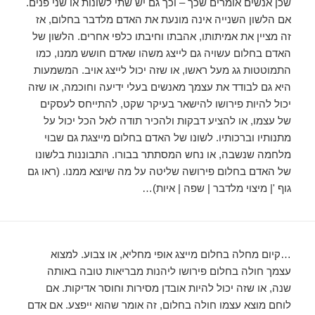
שכן אנשים אומרים שכך – וכך גם יש שתי לשונות או שני פנים.
אם הלשון השנייה אינה מונעת את האדם מלדבר בחלום, אז
זה מציין את אמיתותו, אהבתו וחיבתו כלפי אחרים. הלשון של
האדם בחלום עשויה גם לייצג משהו שאדם חושש ממנו, כמו
התמוטטות גג מעל ראשו, או שזה יכול לייצג אויב. המשמעות
היא גם לבודד את עצמך מאנשים בעלי ידיעה וחוכמה, או שזה
יכול להיות פירושו להישאר בעיקר שקט, להתייחס לעסקים
של עצמו, או להציע דבקות ולהכיר תודה לאל הכל יכול על
מתנותיו וברכותיו. לשונו של האדם בחלום מייצגת גם שבוי
מלחמה שנשבה, או נחש המסתתר בבורו. התבוננות בלשונו
של האדם בחלום פירושה שליטה על מה שיוצא ממנו. (ראו גם
גוף '| מיצוי מלדבר | שפה | איות)…
…קיום מחלה בחלום מייצג אופי מחליא, או צבוע. למצוא
עצמך חולה בחלום פירושו ליהנות מבריאות טובה באותה
שנה, או שזה יכול להיות אובדן מסירות וחוסר אדיקות. אם
לוחם מוצא עצמו חולה בחלום, זה אומר שהוא ייפצע. אם אדם