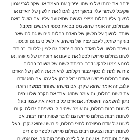
ידחה את זכותו של מישהו, יפריך את האמת או ישקר לגבי אמון
שקיבל לשמור עליו במשך זמן. לאכול את הלשון של האדם או
לנשוך עליו בחלום מייצג מעשה שתצטער עליו. אם מושל רואה
שבחלום, זה אומר שהוא מסובב את כספי האנשים ומקבל
שוחד. לנשוך על הלשון של האדם בחלום פירושו גם להישאר
בעיקר שותק, לעכב עצה של מישהו, או לשלוט בזעם וכעסו.
נשיכת הלשון של האדם בחלום יכולה גם לציין זללנות. כריתת
לשונו בחלום פירושו לבטל את טיעונו או הוכחתו של מישהו, או
למנוע ממנו לבקש דבר. כריתת לשונו של משורר בחלום
פירושו לתת לו כסף עבור דקלומו. לראות את הלשון של האדם
שחור בחלום פירושו שאדם יכול לכהן על עמו. אם הוא אדם
עלוב, זה אומר שהוא שקרן. אם מישהו שפוחד ממשהו רואה
את לשונו בחלום, זה אומר שהוא יאבד את הקרב שלו ויהיה
נתון להשמצה והשפלה. אם אדם עלוב רואה את עצמו בעל
לשונות רבות בחלום, זה אומר שיהיה לו משפחה גדולה. קיום
לשונות רבות בחלום פירושו גם לדבר שפות זרות רבות. אם
לשונו של אדם מפוצלת לחצי בחלום, פירושו שהוא שקרן. בעל
לשונות רבות וצבעים רבים בחלום פירושו לספר סיפורים
שונים וסותרים, או שזה יכול לייצג סופר מוסיקה. אם אנשים