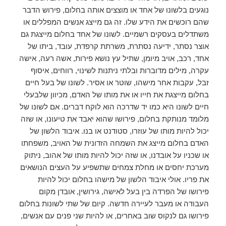
נוגעים בלשונו של אחד או מוצצים אותה בחלום, פירוש הדבר
שהם רוכשים את הידע שלו. זה גם מייצג אנשים המפללים או
משתדלים בעסקים רשמיים. לשונו של אחד בחלום מייצגת גם
אוצר נסתר, ידיעה נסתרת, משרתת קרפדת, עובד, ביתו של
אחד, רכב, אויב מיומן, שתיל עץ נושא פירות, אשה רעה, אישה
עקרה, מילים מדוברות ובלתי ניתנות לשינוי, רווחים, איסוף
זבל, עקבות אחר מישהו, שוטר או אסיר. לשונו של בעל חיים
בחלום מייצגת את חייו או את מותו של האדם, מכיוון שלבעלי
חיים לשונו היא כמו יד שדרכה הוא לוקח דברים. אם לשונו של
מלומד מנותקת בחלום, פירושו שהוא יאבד את טיעונו, או שזה
יכול להיות מותו של עוזרו, סטודנט או בנו. איבוד הלשון של
האדם בחלום מייצג את השמחה הזדונית של האויב, משפחתו
או שכניו על אובדנו, או שזה יכול להיות מותו של אהוב, ניתוק
מערכת יחסים או מחלת צמחים שתשפיע על העצים הנושאים
את פריו. אולי איבוד הלשון של מישהו בחלום יכול להיות
פירושו של הפרדה בין בעל לאישה, גירושין, אובדן מקום
העבודה או מעבר לעיירה חדשה. קיום של שתי לשונות בחלום
פירושו גם לנקוס שוב באחרים, או להיות שני פנים עם אנשים,