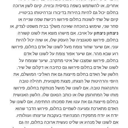
אחרים, או להשתמש בשפה בסיסית ובזויה. קיום לשון ארוכה
בחלום יכול גם להיות בהירות בדיבורו וברהיטותו בביטוייו.
קיום של שתי לשונות בחלום פירושו רכישת שפה שנייה או
סחר שני, שימוש בהוכחה שאינה משלך בבית משפט לצדק, או
ניצחון ניצחון
על אויבו. אם מישהו מוצא את לשונו קשורה
בחלום, פירושו סטגנציה של העסק שלו, או שזה יכול להיות
עוני. אם שיער שחור צומח מעל לשונו של אדם בחלום, פירושו
רוע שבא מהר. אם שיער אפור צומח על לשונו של אדם
בחלום, פירושו שמצבו של איטי מתקרב. שיער שצומח על
לשונו של אדם בחלום פירושו גם כתיבה או דקלום של שיר.
הלשון של האדם בחלום מייצגת גם את האליבי המושלם, את
היופי והרהיטות של הצגתו, מצגת מקצועית, תהילה טובה
והתנהגות טובה. אם לשונו של מושל מנותקת בחלום, פירושו
מותו של המתורגמן שלו או כותב הנאום שלו. הלשון האנושית
בחלום מייצגת גם את עטו ואת סמכותו החתימה. אם לשונו של
האדם מתארכת ומגיעה לשמיים בחלום, פירוש הדבר שהוא
יודח או יודח מתפקידו המנהיגתי בעקבות עריצותו ועוולותיו.
אם לשונו של מנהיג או שליט נעשית ארוכה בחלום, זה גם