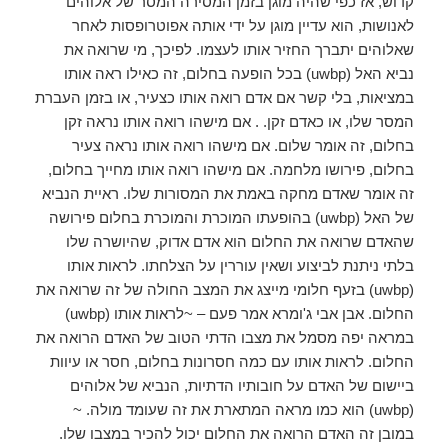
קדוש, אז כפי שהיה מוגן בזמן המסירה המסר של אלוהים
לאנושות, הוא עדיין מוגן על ידי אותה אפוטרופסות לאחר
שאלוהים יתברך החזיר אותו לעצמו. לפיכך, מי שרואה את
נביא האל (uwbp) בכל הופעה בחלום, זה כאילו ראה אותו
במציאות, בלי קשר אם אדם רואה אותו כצעיר, או בזמן העברת
המסר שלו, או כאדם זקן. . אם מישהו רואה אותו נראה זקן
בחלום, זה אומר שלום. אם מישהו רואה אותו נראה צעיר
בחלום, פירושו מלחמה. אם מישהו רואה אותו מחייך בחלום,
זה אומר שאדם מחקה באמת את המסורות שלו. ראיית הנביא
של האל (uwbp) בהופעתו המוכרת והמוכרת בחלום פירושה
שהאדם שרואה את החלום הוא אדם אדוק, שהיושרה שלו
בלתי ניתנת לביצוע ושאין עוררין על הצלחתו. לראות אותו
(uwbp) בזעף חלומי מייצג את המצב החולה של זה שרואה את
החלום. אבן אבי ג'ומרא אמר פעם – ~לראות אותו (uwbp)
במראה יפה מסמל את מצבו הדתי הטוב של האדם הרואה את
החלום. לראות אותו עם כמה חסרונות בחלום, חסר או עיוות
ביישום של האדם על חובותיו הדתיות, הנביא של אלוהים
(uwbp) הוא כמו מראה המתארת ​​את זה שעומד מולה. ~
במובן זה האדם הרואה את החלום יכול להכיר במצבו שלו.