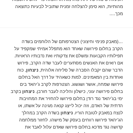
מהותיות, הוא סימן להצלחה זמנית שתוביל לבעיות כתוצאה
מכך….
…(מאבק פנימי וחיצוני) הצטרפותם של הלוחמים בשדה
הקרב בחלום פירושה שאחד הוא מתפלל אמיתי שמקפיד על
תפילותיו הקבועות ומשלם את צדקותיו ואת נדבותיו הראויות.
אם רואים את האנשים מסתערים לעבר שדה הקרב, פירוש
הדבר שהם יקבלו הסברה של סליחה אלוהית,
ניצחון
, כוח
ואחדות בין המאמינים. למות כשאהיד על דרך האל בחלום
פירושו שמחה, אושר ושגשוג. הצטרפות לקרב ג'יהאד בים
בחלום פירושה עוני, כישלון והליכה לעבר חורבן.
ניצחון
בקרב
ימי בג'יהאד נגד רודן בחלום פירושו להחזיר את המחויבות
הדתית של האדם, וזה יכול לייצג קנאה מגינה על אשתו, או
לנצח במאבק לטובת הוריו.
ניצחון
בשדה הקרב במהלך
הג'יהאד פירושו רווחים בעסק של מישהו. לחזור ממלחמה
קדושה נגד מדכא בחלום פירושו שאדם עלול לאבד את