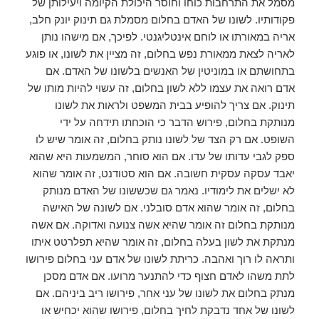
מסמל את התרחבות כוחו וחוסר היכולת הקיומה ויעילותן של
פקודותיו. לשונו של האדם בחלום מסמלת גם תינוק יונק חלב,
אריה במאורתו או לוחם אינטליגנטי. לפיכך, אם מישהו נותן
לאריה לצאת ממאורת נפש בחלום, זה מציין את לשונו, או פוגע
בתחושתם או במוניטין של האנשים בלשונו של האדם. אם
אדם רואה את עצמו ללא לשון בחלום, זה עשוי להיות מותו של
תינוק. אם צריך להופיע בבית המשפט ולראות את לשונו
מנותקת בחלום, פירוש הדבר כי הוכחתו תידחה על ידי
השופט. אם רק הצד של לשונו נותק בחלום, זה אומר שיש לו
ספק לגבי עדותו של עדו. אם הוא סוחר, המשמעות היא שהוא
יאבד עסקה עסקית חשובה. אם הוא סטודנט, זה אומר שהוא
לא ישלים את לימודיו. נאמר גם שכששונו של האדם מנותק
בחלום, זה אומר שהוא אדם סובלני. אם לשונה של האישה
מנותקת בחלום זה אומר שהיא אשה צנועה ואדוקה. אם אשה
מנתקת את לשון בעלה בחלום, זה אומר שהיא תפלרטט איתו
ותראה לו רוך ואהבה. כריתת לשונו של אדם עני בחלום פירושו
לתת משהו לאדם חצוף כדי להתנער מרועו. אם אדם מסכן
מנתק בחלום את לשונו של עני אחר, פירושו ריב ביניהם. אם
לשונו של אחד נדבקת לחיך בחלום, פירושו שהוא יכחיש או