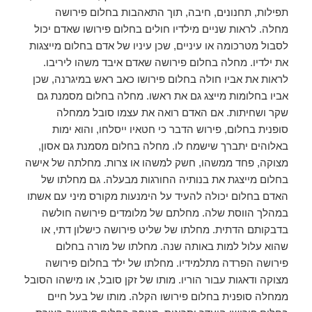
תפילות, תחנונים, חיבה, תוך התאהבות בחלום פירושה
מחלה. לראות שניים מילדיו חולים בחלום פירושו שאדם יכול
לסבול מטרכומה או עיניים, שכן עיניו של אדם בחלום מייצגות
את ילדיו. מחלה בחלום פירושה שאדם איבד משהו ליריבו.
לראות את אביו חולה בחלום פירושו כאב ראש במיגרנה, שכן
אביו בחלומות מייצג גם את ראשו. מחלה בחלום מסמנת גם
שקר ושחיתות. אם האדם רואה את עצמו סובל ממחלה
סופנית בחלום, פירוש הדבר כי חטאיו ייסלחו, והוא ימות
באלוהים יתברך שישמח לו. מחלה בחלום מסמנת גם אסון,
מצוקה, פחד ממשהו, חשק למשהו או צרות. מחלתה של אישה
בחלום מייצגת את בנותיה החורגות מבעלה. גם מחלתו של
האדם בחלום יכולה להעיד על הימנעות מקורס מיני עם אשתו
במהלך הווסת שלה. מחלתם של מלומדים פירושה חולשה
בדבקותם הדתית. מחלתו של שליט פירושה כישלון דתי, או
שהוא עלול למות באותה שנה. מחלתו של מורה בחלום
פירושה הפרדה מתלמידיו. מחלתו של ילד בחלום פירושה
מצוקה ודאגות עבור הוריו. מותו של זקן סובל, או מישהו הסובל
ממחלה סופנית בחלום פירושו הקלה. מותו של בעל חיים