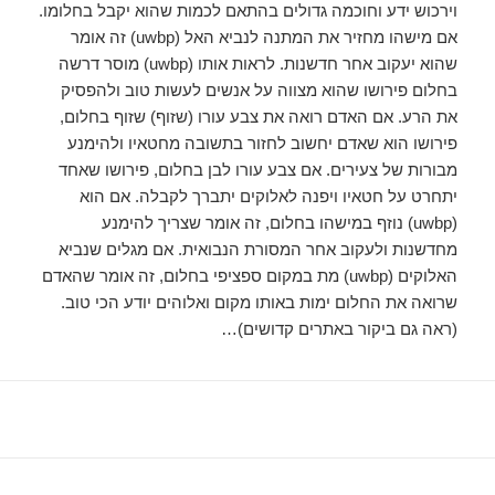
וירכוש ידע וחוכמה גדולים בהתאם לכמות שהוא יקבל בחלומו.
אם מישהו מחזיר את המתנה לנביא האל (uwbp) זה אומר
שהוא יעקוב אחר חדשנות. לראות אותו (uwbp) מוסר דרשה
בחלום פירושו שהוא מצווה על אנשים לעשות טוב ולהפסיק
את הרע. אם האדם רואה את צבע עורו (שזוף) שזוף בחלום,
פירושו הוא שאדם יחשוב לחזור בתשובה מחטאיו ולהימנע
מבורות של צעירים. אם צבע עורו לבן בחלום, פירושו שאחד
יתחרט על חטאיו ויפנה לאלוקים יתברך לקבלה. אם הוא
(uwbp) נוזף במישהו בחלום, זה אומר שצריך להימנע
מחדשנות ולעקוב אחר המסורת הנבואית. אם מגלים שנביא
האלוקים (uwbp) מת במקום ספציפי בחלום, זה אומר שהאדם
שרואה את החלום ימות באותו מקום ואלוהים יודע הכי טוב.
(ראה גם ביקור באתרים קדושים)…