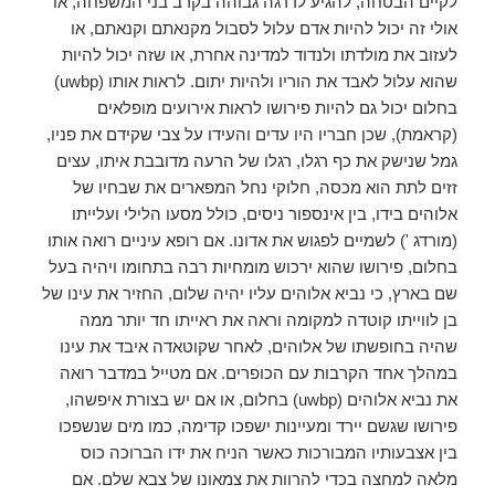
לקיים הבטחה, להגיע לדרגה גבוהה בקרב בני המשפחה, או
אולי זה יכול להיות אדם עלול לסבול מקנאתם וקנאתם, או
לעזוב את מולדתו ולנדוד למדינה אחרת, או שזה יכול להיות
שהוא עלול לאבד את הוריו ולהיות יתום. לראות אותו (uwbp)
בחלום יכול גם להיות פירושו לראות אירועים מופלאים
(קראמת), שכן חבריו היו עדים והעידו על צבי שקידם את פניו,
גמל שנישק את כף רגלו, רגלו של הרעה מדובבת איתו, עצים
זזים לתת הוא מכסה, חלוקי נחל המפארים את שבחיו של
אלוהים בידו, בין אינספור ניסים, כולל מסעו הלילי ועלייתו
(מורדג ') לשמיים לפגוש את אדונו. אם רופא עיניים רואה אותו
בחלום, פירושו שהוא ירכוש מומחיות רבה בתחומו ויהיה בעל
שם בארץ, כי נביא אלוהים עליו יהיה שלום, החזיר את עינו של
בן לווייתו קוטדה למקומה וראה את ראייתו חד יותר ממה
שהיה בחופשתו של אלוהים, לאחר שקוטאדה איבד את עינו
במהלך אחד הקרבות עם הכופרים. אם מטייל במדבר רואה
את נביא אלוהים (uwbp) בחלום, או אם יש בצורת איפשהו,
פירושו שגשם יירד ומעיינות ישפכו קדימה, כמו מים שנשפכו
בין אצבעותיו המבורכות כאשר הניח את ידו הברוכה כוס
מלאה למחצה בכדי להרוות את צמאונו של צבא שלם. אם