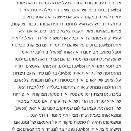
אסונות, רעב ובצורת התרחשו על אדמה ומישהו רואה אותו
(uwbp) בחלום, פירוש הדבר שאסונות כאלה יונפו והחיים
יחזרו לשגרה במקום ההוא. אם אישה רואה אותו בחלום,
פירוש הדבר שהיא תגיע לתחנה רוחנית גבוהה, כבוד, צדקנות,
צניעות, אמינות ואולי תקבלו צאצאים מבורכים, או אם היא
עשירה, זה אומר שהיא תבלה את עושרה על דרך האל. לראות
אותו (uwbp) בחלום פירושו גם להתמודד עם מצוקות, סבלנות
וסבל מאויב. אם יתום רואה אותו (uwbp) בחלום, זה אומר
שהוא יגיע לתחנה מרוממת וכך גם אם זר רואה אותו בחלומו.
אם רופא רואה אותו (uwbp) בחלום, זה אומר שאנשים ירוויחו
מהתרופה שלו. לראות אותו (uwbp) בחלום פירושו גם
ניצחון
על האויב של האדם, או התבססות ותשלום חובותיו של אדם,
או החלמה ממחלה, או השתתפות בעלייה לרגל לבית האל
במכה, או
ניצחון
על משפטיו, או הפסקת מצוקותיו, או פוריות
של ארץ עקרה, או הריון של אישה עקרה. אם מבקר במסגד
שלו רואה את עצמו בחלום שמתקרב לפני נביא האל (uwbp)
ומוצא אותו בעמידה, זה מציין את מעמדו הדתי הנכון,
ומשמעותו תהיה לו סמכות פיקודית על האמאם של זמנו. אם
מישהו מוצא אותו (uwbp) נפטר בחלום, זה אומר שאדם אצילי