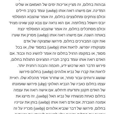
גבוהות בחלום, זה מציין אריכות ימים של האמאם או שליט
המדינה. אם מישהו רואה אותו (uwbp) עומד בקרב חיילים
וכולם צוחקים ומתלוצצים בחלום, זה אומר שהצבא המוסלמי
יובס ויושפל במלחמה. אם הוא נראה עם צבא קטן שאינו מצויד
וכולם מסתכלים בחלום, זה אומר שהצבא המוסלמי ינצח
באותה השנה. אם מישהו רואה אותו (uwbp) מסרק את שערו
ואת זקנו המבורכים בחלום, פירושו שמצוקה של אדם
ומצוקותיו יופרשו. לראות אותו (uwbp) במסגד שלו, או בכל
מסגד, או במקומו הרגיל בחלום זה אומר להשיג כוח וכבוד. אם
האדם רואה אותו עומד בקרב חבריו המציגים התגלות בחלום,
פירוש הדבר הוא שרכוש ידע, חוכמה והבנה רוחנית יותר.
לראות את קברו של נביא אלוהים (uwbp) בחלום פירושו
שגשוג ורווחים עבור סוחר, או שחרור אסיר מהכלא שלו. ראיית
עצמו בחלום כאביו של הנביא האלוקי (ubp) פירושו שאמונתו
של האדם תקטן ותודעתו תיחלש. אם אישה רואה את עצמה
בחלום כאחת מנשותיו של נביא האל (uwbp), זה מייצג את
אמונה הגוברת. אם אדם רואה אותו (uwbp) בוחן את ענייניו
בחלום, פירושו של דבר שנביא אלוהים (uwbp) מכריז על זה