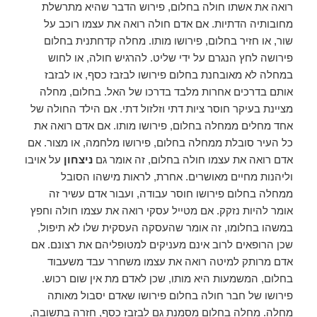
רואה את אשתו חולה בחלום, פירוש הדבר שהיא מתרשלת
מחובותיה הדתיות. אם אדם חולה רואה את עצמו רוכב על
שור, או חזיר בחלום, פירושו מותו. מחלה קדחתנית בחלום
פירושה לחץ הנגרם על ידי שליט. להרגיש חולה, או לחוש
במחלה לא מאובחנת בחלום פירושו לבזבז כסף, או לבזבז
אותם בדרכים אחרות מלבד בדרכו של האל. בחלום, מחלה
מציינת בעיקר חוסר ציות דתי וזלזול דתי. אם הילד החולה של
אחד מחלים ממחלה בחלום, פירושו מותו. אם אדם רואה את
כל העיר סובלת ממחלה בחלום, פירושו מלחמה, או מצור. אם
אדם רואה את עצמו חולה בחלום, זה אומר גם
ניצחון
על אויבו
וליהנות מחיים מאושרים. אחרת, לראות מישהו הסובל
ממחלה בחלום פירושו חוסר עבודה, ועבור אדם עשיר זה
אומר להיות נזקק. אם מטייל עסקי רואה את עצמו חולה וחפץ
במשהו בחלומו, זה אומר שהעסקה העסקית שלו לא תיפול,
שכן הרופאים לרוב אינם מעניקים למטופליהם את רצונם. אם
אדם מרותק למיטה רואה את עצמו משחרר עבד משעבוד
בחלום, המשמעות היא מותו, שכן לאדם מת אין שום רכוש.
פירושו של חבר חולה בחלום פירושו שאדם יסבול מאותה
מחלה. מחלה בחלום מסמנת גם לבזבז כסף, חזרה בתשובה,