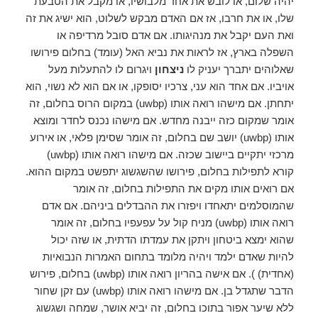
יהיה שלום, או לובש את אחד מלבושיו, או מקבל את הטבעת
שלו, או את חרבו, אז אם האדם מבקש לשלוט, הוא ישיג את זה
ואת העם יקבל את מנהיגותו. אם אדם סובל מרדיפה או
השפלה בארץ, אז לראות את נביא האל (עומד) בחלום פירושו
שאלוהים יתברך יעניק לו
ניצחון
ויגרום לו להתעלות מעל
אויביו. אם אחד הוא עני, צרכיו יסופקו, או אם הוא לא נשוי, הוא
יתחתן. אם מישהו רואה אותו (uwbp) במקום הרוס בחלום, זה
אומר שמקום כזה ייבנה מחדש. אם מישהו נכנס לחדר ומוצא
אותו (uwbp) יושב שם בחלום, זה אומר שסימן פלאי, או אירוע
מרכזי יתקיים ביישוב שכזה. אם מישהו רואה אותו (uwbp)
קורא לתפילות בחלום, פירושו שהשגשוג יתפשט במקום ההוא.
אם רואים אותו מקים את התפילות בחלום, זה אומר
שהמוסלמים יתאחדו ויפזרו את ההבדלים ביניהם. אם אדם
רואה אותו (uwbp) מניח קול על עפעפיו בחלום, זה אומר
שהוא ימצא ביטחון ויתקן את עמדתו הדתית, או שזה יכול
להיות שאדם ילמד ויהיה מלומד בתחום האמרות הנבואיות
(אחדית) ). אם אישה בהריון רואה אותו (uwbp) בחלום, פירוש
הדבר שתגדל בן. אם מישהו רואה אותו (uwbp) עם זקן שחור
ללא שיער אפור בתוכו בחלום, זה יביא אושר, שמחה ושגשוג