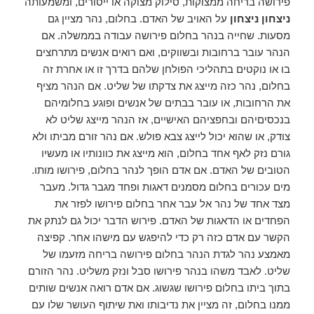
פירושה בריחה ממצוקות, סילוק מצוקה או ייסורים, ומשמעותה
ניצחון ניצחון
על האויב של האדם. בחלום, נהר מציין גם
מסעות. שחייה בנהר בחלום פירושה עבודה בממשלה. אם
הנהר עובר ברחובות ובשווקים, ואם רואים אנשים מתרחצים
בו או נוקטים בתהליכי הפולחן שלהם בדרך זו או אחרת זה
בחלום, נהר כזה מייצג את צדקתו של שליט. אם הנהר מציף
את הרחובות, או עובר בבתים של אנשים ופוגע בחלומיהם
בנכסיםיהם ובחפציהם האישיים, אז הנהר מייצג שליט לא
צודק, או שהוא יכול לייצג צבא פולש. אם נהר זורם מביתו ולא
גורם נזק לאף אחד בחלום, הוא מייצג את כוונותיו או מעשיו
הטובים של האדם. אם אדם הופך לנהר בחלום, פירושו מותו.
מים עכורים בחלום מסמנים דאגות ופחד מגבר גדול. מעבר
מצד אחד של נהר אל עבר אחר בחלום פירושו לפזר את
הפחדים או הדאגות של האדם. פירוש הדבר יכול גם לנתק את
הקשר עם אדם כזה רק כדי להיפגש עם מישהו אחר. קפיצה
מאמצע נהר לגדת הנהר בחלום פירושה בריחה מזעמו של
שליט. לאבד משהו בנהר פירושו סבל ונזק משליט. נהר הזורם
בתוך ביתו בחלום פירושו שגשוג. אם אדם רואה אנשים שותים
ממנו בחלום, זה מציין את נדיבותו ואת שיתוף העושר שלו עם