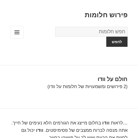
פירוש חלומות
מילון
החלומות
תפריטים
ווידג'טים
חולם על וודו
(2 פירושים ומשמעויות של חלומות על וודו)
…לראות
וודו
בחלום מייצג את הגורמים הלא נעימים של חייך.
אתה מנסה לברוח ממצבים של פסימיסטים.
וודו
יכול גם
לחזות את הכעס שיש לך על מישהו בחייך….