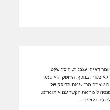
מר דאגה, עצבנות, חוסר שקט,
לא בטוח. בנוסף, ה
דופק
הוא סמל
ים שאתה מרגיש את ה
דופק
של
נסה ליצור את הקשר עם אותו אדם.
לש
לב
בעצמך….