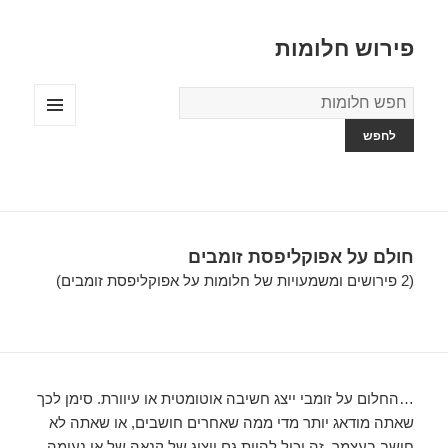
פירוש חלומות
מילון
החלומות
תפריטים
ווידג'טים
חולם על אפוקליפסת זומבים
(2 פירושים ומשמעויות של חלומות על אפוקליפסת זומבים)
…החלום על זומבי ייצג חשיבה אוטומטית או עיוורת. סימן לכך
שאתה מודאג יותר מדי ממה שאחרים חושבים, או שאתה לא
חושב בעצמך. זה יכול להיות גם ייצוג של קנאה של אי נעימה