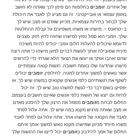
של אחרים.
זומבים
בחלומות הם סימן לכך שאתה לא חושב
באופן עצמאי או אובייקטיבי. זה גם מציע לך לאבד את היכולת
שלך לבחור בחירות עצמאיות, מכיוון שאדם או מצב שיש לך
ב~טראנס ~. מישהו או משהו משפיעים על קבלת ההחלטות
שלך. זומבי הוא סמל נפוץ למישהו שחווה לחץ חזק. מצבים
לדוגמא שיכולים להעלות חלום זומבי יכולים להיות משיכה
מינית שמובילה אותך לעשות דברים למען מישהו כי אתה רוצה
שהם יאהבו אותך או יעשו את הצעד הלא שגרתי כדי להרשים
מישהו שהדעה שלו באמת חשובה. רגשות קנאה עוצמתיים
אשר נואשים למשוך אחרים למטה. לחילופין,
זומבים
יכולים
לשקף את רגשותיהם כלפי אנשים שקנאים במשהו שיש לך, או
יפסיקו בשום דבר כדי לגשת למשהו טוב שיש לך. זה יכול
להיות גם ייצוג של רגשות כלפי אנשים שאינם חושבים בעצמם.
החלום לברוח מ
זומבים
מסמל את הרצון שלך להימנע מאדם
או מצב שאתה מרגיש מקנא במה שיש לך. אתה עלול לפחד
לאבד את הקנאה של מישהו אחר. אתה עלול גם לפחד לאבד
משהו מיוחד מכיוון שמישהו מקנא נואש למשוך אותך איתם.
החלום של אמך להידבק ב
זומבים
יכול לייצג את הרגשות שלך