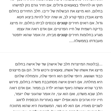
חוקי או להיוולד בצאצאים גדולים. אם חזיר גורם נזק למישהו
בחלום, הוא מייצג את הבשלות של יריבו. חלב החזירים בחלום
מייצג אובדן כסף קורע לב, או שזה יכול להיות ביצוע חטא
גדול. אם רואים חזירים
קטנים
נכנסים לביתו בחלום, זה מייצג
בדיקה רשמית של חייו הפרטיים. אם אדם רואה את עצמו
מגרע בחלומות חזירים
קטנים
מביתו, זה אומר שהוא יתפטר
מעבודתו בממשלה….
…(בלוטות המייצרות חלב של אישה) שד של אישה בחלום
מייצג את אשתו של אשתו, צאצאים ורכוש גדול. הם גם מייצגים
כבוד ושגשוג. היופי שלהם הוא היופי שלה, והמחלה שלהם
היא מחלתה. אם רואים אישה מסתובבת משדה בחלום, פירוש
הדבר שהיא עשתה ניאוף ושהיא ילדה בן ממזר. אם אדם רואה
חלב שבא משדנו, ואם הוא עני, זה אומר שהעוני שלו ייגמר,
חייו יהיו ארוכים והוא אפילו יישא באחריות הכספית לדאוג
לשניים מאחיו. אם הוא לא נשוי, המשמעות היא שהוא מתווכח