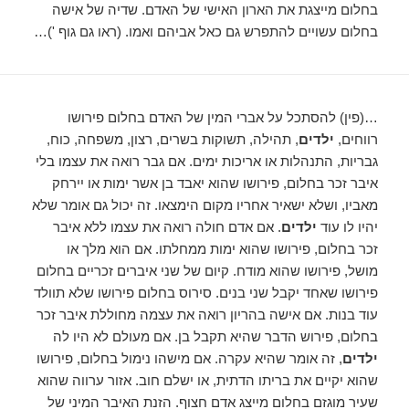
בחלום מייצגת את הארון האישי של האדם. שדיה של אישה
בחלום עשויים להתפרש גם כאל אביהם ואמו. (ראו גם גוף ')…
…(פין) להסתכל על אברי המין של האדם בחלום פירושו
רווחים,
ילדים
, תהילה, תשוקות בשרים, רצון, משפחה, כוח,
גבריות, התנהלות או אריכות ימים. אם גבר רואה את עצמו בלי
איבר זכר בחלום, פירושו שהוא יאבד בן אשר ימות או יירחק
מאביו, ושלא ישאיר אחריו מקום הימצאו. זה יכול גם אומר שלא
יהיו לו עוד
ילדים
. אם אדם חולה רואה את עצמו ללא איבר
זכר בחלום, פירושו שהוא ימות ממחלתו. אם הוא מלך או
מושל, פירושו שהוא מודח. קיום של שני איברים זכריים בחלום
פירושו שאחד יקבל שני בנים. סירוס בחלום פירושו שלא תוולד
עוד בנות. אם אישה בהריון רואה את עצמה מחוללת איבר זכר
בחלום, פירוש הדבר שהיא תקבל בן. אם מעולם לא היו לה
ילדים
, זה אומר שהיא עקרה. אם מישהו נימול בחלום, פירושו
שהוא יקיים את בריתו הדתית, או ישלם חוב. אזור ערווה שהוא
שעיר מוגזם בחלום מייצג אדם חצוף. הזנת האיבר המיני של