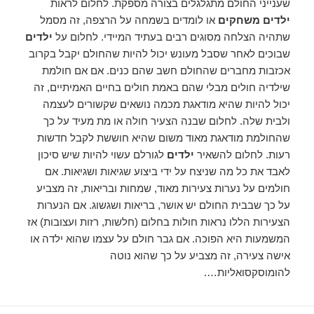
שענייני החולם מתגלגלים בצורה מספקת. לחלום לראות
ילדים משחקים
או לומדים בשמחה על הרצפה, זה מסמל
שתהיה הצלחה מסוגים רבים בעתיד המיידי. לחלום על
ילדים
שבוכים לאחר שסבל מעונש יכול להיות שהחולם יקבל בקרוב
אכזבות מחברים שהחולם חשב שהם כנים. אם אם חולמת
שילדיה חולים מבלי שהם באמת חולים בחיים האמיתיים, זה
יכול להיות שהיא מודאגת מכמה נושאים שקשורים לעצמה
ולבית שלה. לחלום שבנה הצעיר חולה או מת מעיד על כך
שהחולמת מודאגת מאוד משום שהיא חוששת לקבל חדשות
רעות. לחלום להשאיר
ילדים
לגורלם עשוי להיות שיש סיכון
לאבד את כל מה שניצח על ידי ביצוע שגיאות ושגיאות. אם
חולמים על נערות צעירות מאוד, שמחות ובריאות, זה מצביע
על כך שבבית החולם יש אושר, בריאות ושגשוג. אם הנערות
הצעירות הללו נראות חולות בחלום (חלשות, רזות ועצובות) אז
המשמעות היא הפוכה. אם גבר חולם על עצמו שהוא ילדה או
אישה צעירה, זה מצביע על כך שהוא נוטה
להומוסקסואליות….