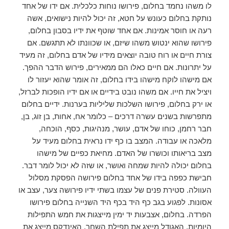
לו משהו נחמד בחלום, פירושו נוחות כלכלית. אם ידו של אחד
נותקת בחלום כעונש על חטא, זה יכול להיות נישואים, אשה
רעה או חוסר אמינות. אם אחד שוטף את ידיו בסבון בחלום,
פירושו שהוא ינטוש משהו שיזם, או שכוונתו לא תתגשם. אם
צורת חיים או רוח טובה יוצאים מידיו של אדם בחלום, זה מעיד
על יתרונות. אם חיים כאלו הם ממאירים, פירוש הדבר ההפך.
אם מישהו לוקח מישהו בידו בחלום, זה אומר שהוא יעזור לו
ויציל את חייו. אם משהו נובט בידיים או אם ידיו הופכות לברזל,
או ירק בחלום, פירושו השלכות שליליות בערנות. ידיים בחלום
מתפרשות בשנים עשרה דרכים – כלומר אח, אחות, בן זוג, בן,
חבר רחמן, כוחו של אדם, עושר, מנהיגות, כסף, הוכחה,
מלאכה או עבודה. המצב בו כף ידו נראית בחלום מעיד על
מצב בריאותו וכושרו של האדם. מחיאת כפיים של מישהו
בחלום יכולה להיות שמחה ואושר, או שזה לא יכול לומר דבר.
חבישת כפפה בידו של אחד בחלום פירושה הפסקת מסלול
העוולה. סטירת פנים של עצמו בשתי ידיו פירושה צער, עצב או
אסונות. לפגוע בגב כף היד בכף היד השנייה בחלום פירושו
הפרדה. בחלום, אצבעות יד ימין מייצגות את חמש התפילות
היומיות. האגודל מייצג את תפילת השחר, האינדקס מייצג את