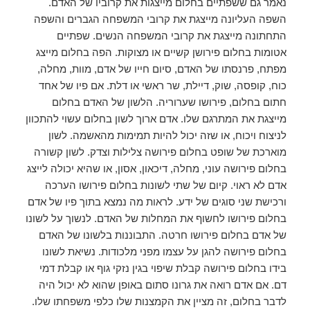
נאמר גם ששפתיים בחלום מייצגות את קרוביו של האדם.
השפה העליונה מייצגת את קרובי המשפחה הגברים והשפה
התחתונה מייצגת את קרובי המשפחה הנשים. שפתיים
אטומות בחלום פירושן קשיים או מצוקות. הפה בחלום מייצג
מפתח, פרנסתו של האדם, סיום חייו של אדם, מוות, מחלה,
כוח, קופסה, שוק, דיילת, שר ראשי או דלת. אם פיו של אחד
חתום בחלום, פירושו שערוריה. הלשון של האדם בחלום
מייצגת את המתרגם שלו. אדם ארוך לשון בחלום עשוי להתכוון
לניצוח ויכוח, או שזה יכול להיות תמימות מהאשמה. לשון
מוארכת של שופט בחלום פירושה צלילות וצדק. לשון קשורה
בחלום פירושה עוני, מחלה, דיכאון, אסון, או שהיא יכולה לייצג
אדם לא ראוי. קיום של שתי לשונות בחלום פירושו הערכה
ורכישת שני סוגים של ידע. לראות מה נמצא בתוך פיו של אדם
בחלום פירושו לחשוף את המחלות של האדם. לנשוך על לשונו
של אדם בחלום פירושו חרטה. התבוננות בלשונו של האדם
בחלום פירושה להגן על עצמו מפני מלכודות. נשיאת לשונו
בידו בחלום פירושה קבלת שיפוי בגין נזקי גוף או קבלת דמי
דם. אם אדם רואה את גרונו סתום באופן שהוא לא יכול היה
לדבר בחלום, זה מציין את הקמצנות שלו כלפי משפחתו שלו.