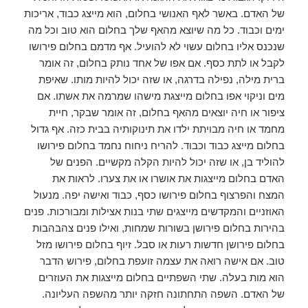
של האדם. באשר לאף האנושי בחלום, הוא מייצג כבוד, אריכות
ימים וכבוד. כל מה שיוצא מהאף שלך בחלום הוא טוב וכל מה
שנכנס אליו בחלום עשוי לא להועיל. אף מדמם בחלום פירושו
לקבל או לתת כסף. אם אפו של אחד נותק בחלום, זה אומר
ברית מילה, נפילה בדרגה, או שזה יכול להיות מותו. שאיפת
מים וניקוי אפו בחלום מייצגת מישהו שמרמה את אשתו. אם
ציפור או חיה יוצאים מהאף בחלום, זה אומר שבקר, חיית
מחמד או חיה מבויתת ילדו את תינוקותיה בבית כזה. אף גדול
בחלום מייצג כבוד וכבוד. להריח ניחוח נחמד בחלום פירושו
להוליד בן, או שזה יכול להיות הקלה מקשיים. הפנים של
האדם בחלום מייצגות את אושרו או את צערו. לראות את
המצח והפרצוף בחלום פירושו כסף, כבוד ואישה יפה. מנעול
האוזניים והמקדשים מייצגים שתי בנות אצילות ומבורכות. פנים
בהירות בחלום פירושן בשורות שמחות, ואילו פנים צהבהבות
בחלום פירושן חדשות רעות או סבל. זיוף בחלום פירושו מזל
טוב. אם אישה רואה את עצמה זועפת בחלום, פירוש הדבר
הוא מות בעלה. שתי השפתיים בחלום מייצגות את העוזרים
של האדם. השפה התחתונה חזקה יותר מהשפה העליונה.