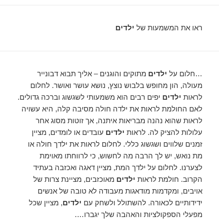
ראו את המשמעות של
ילדים
…חלום על
ילדים
מתוקים והוגנים – אליך תבוא דבונייר
מעולה, הון מחופש בלבוש נוצץ, נושא עושר ואושר. לחלום
לראות
ילדים
יפים רבים הוא משמעותי לשגשוג וברכה גדולים.
לאם החולמת לראות את ילדה חולה מסיבה קלה, היא עשויה
לראות שהוא נהנה מבריאות איתנה, אך זוטות מסוג אחר
עלולות להציק לה. לראות
ילדים
עובדים או לומדים, מציין
זמנים שלווים ושגשוג כללי. לחלום לראות את ילדך חולה או
מת נואש, יש לך הרבה מה לחשוש, כי לרווחתו מאוימת
לצערנו. לחלום על ילדך המת, מציין דאגה ואכזבה בעתיד
הקרוב. חולמת לראות
ילדים
מאוכזבים, מציינת צרות של
אויבים, ומקדמות מודאגות מעבודה לא טובה של אנשים
ידידותיים לכאורה. להשתולל ולשחק עם
ילדים
, מציין שכל
מפעלי הספקולציות והאהבה שלך יגברו….