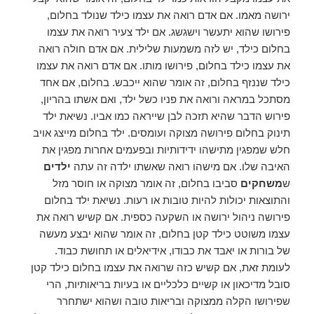
ירושה מאמו. אם אדם רואה את עצמו כילד שנולד בחלום,
פירושו שהוא יתעשר וישגשג. אם ילד צעיר רואה את עצמו
בחלום כילד, יש לזה משמעות שלילית. אם אדם חולה רואה
את עצמו כילד בחלום, פירושו מותו. אם אדם רואה את עצמו
כילד שננזף בחלום, זה אומר שהוא ייכבש. בחלום, אם אחד
מסתכל במראה ורואה את פניו כשל ילד, ואם אשתו בהריון,
פירוש הדבר שהיא תזכה לבן שייראה כמו אביו. נשיאת ילד
תינוק בחלום פירושה מצוקה ועומסים. ילד בחלום מייצג אויב
חלש שמפגין מתישהו ידידותיות ובפעמים אחרות מפגין את
האיבה שלו. אם מישהו רואה שאשתו ילדה זה עתה
ילדים
ש
משחקים
סביבו בחלום, זה אומר מצוקה או חוסר מזל
והתוצאות יכולות להיות טובות או רעות. נשיאת ילד בחלום
פירושה ניהול ירושה או השקעה כספית. אם קשיש רואה את
עצמו משוטט כילד קטן בחלום, זה אומר שהוא יבצע מעשה
של בורות או יאבד את כבודו, אידיאלים או תחושת כבוד.
לעומת זאת, אם קשיש כזה שרואה את עצמו בחלום כילד קטן
סובל מדיכאון או קשיים כלכליים או בעיות בריאותיות, הרי
שפירושו הקלה ממצוקה ובריאות טובה ושהוא ישתחרר