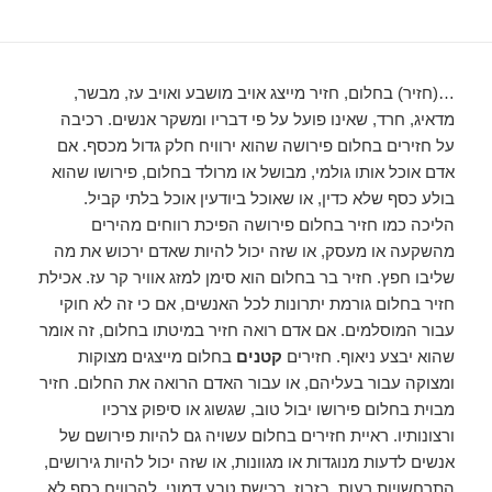
…(חזיר) בחלום, חזיר מייצג אויב מושבע ואויב עז, מבשר,
מדאיג, חרד, שאינו פועל על פי דבריו ומשקר אנשים. רכיבה
על חזירים בחלום פירושה שהוא ירוויח חלק גדול מכסף. אם
אדם אוכל אותו גולמי, מבושל או מרולד בחלום, פירושו שהוא
בולע כסף שלא כדין, או שאוכל ביודעין אוכל בלתי קביל.
הליכה כמו חזיר בחלום פירושה הפיכת רווחים מהירים
מהשקעה או מעסק, או שזה יכול להיות שאדם ירכוש את מה
שליבו חפץ. חזיר בר בחלום הוא סימן למזג אוויר קר עז. אכילת
חזיר בחלום גורמת יתרונות לכל האנשים, אם כי זה לא חוקי
עבור המוסלמים. אם אדם רואה חזיר במיטתו בחלום, זה אומר
שהוא יבצע ניאוף. חזירים
קטנים
בחלום מייצגים מצוקות
ומצוקה עבור בעליהם, או עבור האדם הרואה את החלום. חזיר
מבוית בחלום פירושו יבול טוב, שגשוג או סיפוק צרכיו
ורצונותיו. ראיית חזירים בחלום עשויה גם להיות פירושם של
אנשים לדעות מנוגדות או מגוונות, או שזה יכול להיות גירושים,
התרחשויות רעות, בזבוז, רכישת טבע דמוני, להרוויח כסף לא