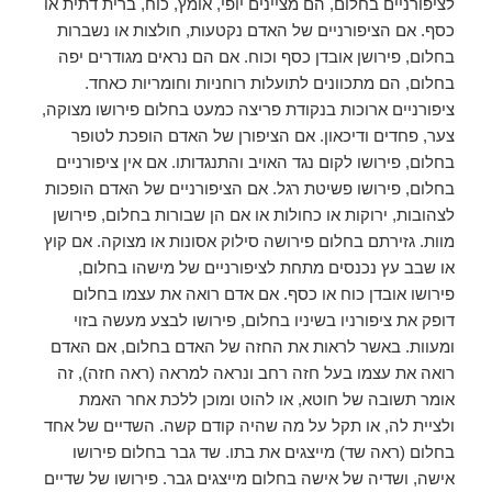
לציפורניים בחלום, הם מציינים יופי, אומץ, כוח, ברית דתית או
כסף. אם הציפורניים של האדם נקטעות, חולצות או נשברות
בחלום, פירושן אובדן כסף וכוח. אם הם נראים מגודרים יפה
בחלום, הם מתכוונים לתועלות רוחניות וחומריות כאחד.
ציפורניים ארוכות בנקודת פריצה כמעט בחלום פירושו מצוקה,
צער, פחדים ודיכאון. אם הציפורן של האדם הופכת לטופר
בחלום, פירושו לקום נגד האויב והתנגדותו. אם אין ציפורניים
בחלום, פירושו פשיטת רגל. אם הציפורניים של האדם הופכות
לצהובות, ירוקות או כחולות או אם הן שבורות בחלום, פירושן
מוות. גזירתם בחלום פירושה סילוק אסונות או מצוקה. אם קוץ
או שבב עץ נכנסים מתחת לציפורניים של מישהו בחלום,
פירושו אובדן כוח או כסף. אם אדם רואה את עצמו בחלום
דופק את ציפורניו בשיניו בחלום, פירושו לבצע מעשה בזוי
ומעוות. באשר לראות את החזה של האדם בחלום, אם האדם
רואה את עצמו בעל חזה רחב ונראה למראה (ראה חזה), זה
אומר תשובה של חוטא, או להוט ומוכן ללכת אחר האמת
ולציית לה, או תקל על מה שהיה קודם קשה. השדיים של אחד
בחלום (ראה שד) מייצגים את בתו. שד גבר בחלום פירושו
אישה, ושדיה של אישה בחלום מייצגים גבר. פירושו של שדיים