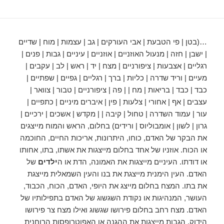
…(בטן | פי הטבעת | אבי העורקים | גב | עצמות | מוח | שדיים
| ישבן | חזה | מנעול האוזניים | אוזניים | עיניים | גבות | פנים |
רגליים | אצבעות | ציפורניים | מצח | יד | ראש | לב | עקבים |
מעיים | וריד שדרה | כליות | ברך | רגליים | גפיים | שפתיים |
כבד | כבד | בריאות | מח | | פה | ציפורניים | טבור | צוואר |
עצבים | אף | אחורי | צלעות | פין | איברים מיניים | כתפיים |
עור | עמוד השדרה | טחול | קיבה | | מקדש | אשכים | ירכיים |
גרון | לשון | אומבוליוס | ורידים) בחלום, הראש והמוח מייצגים
את הבקר של האדם, כוחו, היתרונות, אריכות החיים, החוכמה
או הכוח. אוזניו של אחד בחלום מייצגות את אשתו, בתו, אחותו
או דודתו. העיניים מייצגות את האמונה, הדת או ה
ילדים
של
האדם. העין הימנית מייצגת את בנו והעין השמאלית מייצגת
את בתו. המצח בחלום מייצג את היופי, האדם, הכוח, הכבוד,
העושר, המנהיגות או נקודת השגשוג של האדם בתפילותיו של
האדם. מצח רחב בחלום פירושו שגשוג ואילו מצח צר פירושו
הידוק. הגבות מייצגות את ההגנה או האפוטרופסות הרוחנית