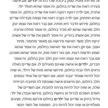
על פוריותו ומטיל ספק ביכולת שלו להרות
ילדים
. אם אישה
צעירה רואה את שדיה בחלום, זה אומר שהיא תוולד ילד.
אחרת, אם ילדה רווקה רווקה רואה את שדיה בחלום, זה אומר
שהיא תתחתן. אם ילדה נקבה רואה את עצמה מבדילה שדיים
בחלום, פירוש הדבר היא מותה. אם גבר רואה את עצמו יונק
חלב מאישה שהוא לא מכיר בחלום, זה אומר מחלה ארוכה.
אחרת, אם אשתו בהריון, זה אומר לנשק את שדיה של אשתו.
יניקת חלב משד האישה פירושה גם מאסר ומחסור, מתח
ועצב. אם זקן רואה את שד האישה בחלומו, זה אומר שהוא
ישמע חדשות רעות. אם נער רואה זאת, זה אומר שהוא מאוהב.
אם גבר רואה את עצמו חזה יונק חלב יונק בחלום, זה אומר
חברים,
ילדים
או אישה שאינם מועילים לו. אם שדיים כאלה
נראים תלוי גבוה בחלום, פירושו שהוא מוות של הילד, או שזה
יכול להיות שאחד יעבור חטא. אם השדיים של אחד נוטפים
חלב בחלום, הם מייצגים אישה שאכפת לה מחובה הביתית
שלה, או שזה יכול להיות צניחה לחובות. אם השדיים של
האדם הופכים לברזל או נחושת בחלום, פירושו אובדן של ילד.
גידול בחיק או שדיים של
ילדים
בחלום פירושו מחלה, פצעים
מוגלתיים או שזה יכול להיות כיב. הפטמה של השד הנשי