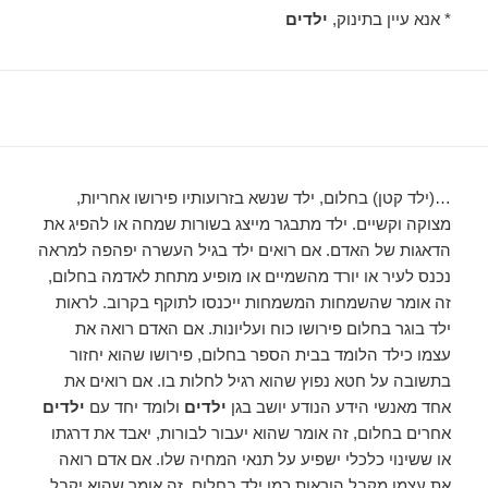
* אנא עיין בתינוק,
ילדים
…(ילד קטן) בחלום, ילד שנשא בזרועותיו פירושו אחריות,
מצוקה וקשיים. ילד מתבגר מייצג בשורות שמחה או להפיג את
הדאגות של האדם. אם רואים ילד בגיל העשרה יפהפה למראה
נכנס לעיר או יורד מהשמיים או מופיע מתחת לאדמה בחלום,
זה אומר שהשמחות המשמחות ייכנסו לתוקף בקרוב. לראות
ילד בוגר בחלום פירושו כוח ועליונות. אם האדם רואה את
עצמו כילד הלומד בבית הספר בחלום, פירושו שהוא יחזור
בתשובה על חטא נפוץ שהוא רגיל לחלות בו. אם רואים את
אחד מאנשי הידע הנודע יושב בגן
ילדים
ולומד יחד עם
ילדים
אחרים בחלום, זה אומר שהוא יעבור לבורות, יאבד את דרגתו
או ששינוי כלכלי ישפיע על תנאי המחיה שלו. אם אדם רואה
את עצמו מקבל הוראות כמו ילד בחלום, זה אומר שהוא יקבל