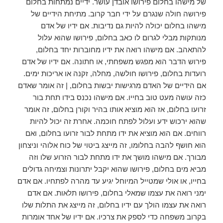
של מישהו בחלום פירושו אובדן עושר. ידיים נמתחות בחלום
פירושה חולה שנגרם על ידי חבר קרוב. מתיחת הידיים של
מישהו בחלום יכולה להיות גם נדיבות. אם ידיו של אדם
מנותקות מבלי לגרום לו כאב בחלום, פירושו שהוא עלול
להתאהב. אם מישהו רואה את ידיו מחוברות יחד בחלום,
פירוש הדבר הוא מפגש משפחתי, או חתונה. אם ידיו של אדם
רועדות בחלום, פירושו חולשה, מחלה, זקנה או אריכות ימים.
אם הידיים של האדם מרגישות יבשות בחלום, | זה אומר שאדם
כזה עושה מעט טוב בחייו. אם מישהו נכנס בידו תחת בור
זרועו בחלום, אז הוא מוציא אותו בהיר וקורן בחלום, זה אומר
שהוא ירכוש ידע ועלול לפתח חוכמה. אחרת זה יכול להיות
רווחים. אם הוא מוציא את ידו מתחת לבור זרועו בחלום, ואם
הוא חושף להבה בחלומו, זה מייצג ביטוי של כוח אלוהי וניצחון
מבורך. אם מישהו מושך את ידו מתחת לבור הזרוע שלו וזה
מביא מים בחלום, פירושו שהוא יקבל יתרונות וצמיחה גדולים
בחייו, או אולי שמטייל המיוחל יגיע עד מהרה לפתחיו. אם אדם
ימני רואה את עצמו שמאלי בחלום, פירושו תלאות. אם אדם
רואה את עצמו הולך עם ידיו בחלום, זה מייצג את התלות שלו
בקרוב משפחה כדי לספק את צרכיו. אם ידיו של אחד אומרות