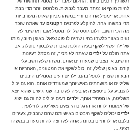
רגשותיך הכנים ביותר. החלום לאבד ילד מסמל תחושות של
להיות מוצף או נמתח מעבר לגבולות. מלהטט יותר מדי בבת
אחת, או ~מפיל את הכדור~ במשהו מכיוון שאתה מעורב יותר
מדי במשהו אחר. להיקלע לפרטים ה
קטנים
עד שאתה שוכח
מה הכי חשוב. חלום גוסס של ילד מסמל אובדן או שינוי לא
נעים באזור כלשהו בחייו שהיה לו פוטנציאל. באופן חיובי, מותו
של ילד עשוי לשקף בעיה הולכת וגוברת שלבסוף טופלה. אם
אתה חולם על
ילדים
שאתה לא מכיר, זה מסמל רעיונות
חדשים, או מצבים שמעודדים אותם. משהו שלא חשב עליו
קודם. באופן שלילי, זה יכול לשקף את המטענים, האחריות או
הבעיות שצריך לטפל בהם.
ילדים
רעים מסמלים היבטים
שליליים או מושחתים באישיותך שמעודדים אותם. הוא גם יכול
להצביע על סיטואציה או בעיה לא טובה שמרגישים שהוא יוצא
משליטה, או מפחיד אותך.
ילדים
רעים יכולים להיות גם ייצוג
של אמונות ילדות או הרגלים היוצאים משליטה. לחילופין,
ילדים
יכולים לשקף היבטים באישיותם שהם שובבים, צעירים
בלבם או ילדותיים בכוונה. אתה לא רוצה להיות מעורב במשהו
רציני….