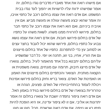
אם מישהו רואה את אחד מאבריו מדברים נגדו בחלום, זה
אומר שמישהו ידווח עליו לרשויות או יהפוך לעד נגדו בבית
המשפט. אם אדם רואה את עצמו בחלום רוכב על כתפי אויבו,
זה אומר שהוא יבצע מעשה עוולה או מעשה מביש. אם אין
אויביה ביניהם, ואם הוא רואה את עצמו רוכב על כתפי חבר
בחלום, פירושו להרוויח ממנו משהו. לשאת משהו על כתפיו
של אדם בחלום פירושו חובות. אם אדם רואה את עצמו נושא
צבוע על כתפיו בחלום, פירושו שהוא יכול לעבוד בחצר עצים
או לסחוב עץ כדי להתפרנס. כתפיו של אחד בחלום מייצגים
גם את הוריו, אחיו, בני זוג, תחנה או יופי. כל דבר שמשפיע
עליהם בחלום יתבטא בכל אחד מהאמור לעיל. בחלום, צווארו
של אדם מייצג חיבוק, תרומה עם מונחים, צוואה משפטית או
הקצאה מותנית. הצוואר והכתפיים בחלום מייצגים את האמון
או האמינות של האדם. צוואר בריא וחזק בחלום פירושו אמינות
ויכולת לעמוד בהתחייבויותיו של האדם. פצעים, הגהה או
טהרוריות בצווארו של אדם בחלום פירושו בגידה באמון האל.
אם אדם רואה ציפור נחמדה יושבת על צווארו בחלום זה אומר
יתרונות או אליבי. אם זו לא ציפור עדינה, אז היא הופכת להיות
סימן רע או נזיפה. אם אדם רואה שרשרת, חבל, חוט או חוט