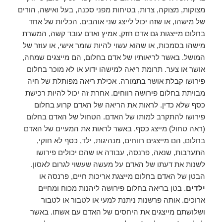
מצוקות, מצוקה, צרות, בטיחות מפני סכנה, בעל ואישה, הורים
של מישהו, או שזה יכול לייצג שני אוהבים. הכליות של אחד
בחלום מייצגות גם אדם חזק, אמיץ ואדם עובד קשה, המשרת
מישהו בסמכות, או שהוא עשוי להיות שומר אישי, או עוזר של
המושל. באשר לריאותיו של אדם בחלום, הם מייצגים שמחה,
אושר או צער. תרומת ריאה למישהו ידוע או לא מוכר בחלום
פירושו קבלת אושר בתמורה. אכילת ריאה מפותלת של חיה
מבויתת בחלום פירושה רווחים. אחרת זה יכול להיות רכישת
כסף שלא כדין. לראות את הריאה של האדם קרוע בחלום
פירושו להתקרב למותו של האדם. הטחול של האדם בחלום
(ראה טחול) מייצג כסף. באשר לראות את המעיים של האדם
בחלום, הם מייצגים רווחים, מנהיגות, ילד, כסף לא חוקי,
התערבות, שנאה, פרנסה, עבודה או שהם יכולים פירושו
לשנות את דעתו של האדם על מעשה שעשוי לגרום לאסון.
הבטן של האדם בחלום מייצגת אריכות חיים, פרנסה או
ילדים
. בטן בריאה בחלום פירושה ליהנות מכוח ומחיים
ארוכים. אותה פרשנות ניתנת למעי או לטבור או לטבור
ושלושתם מייצגים את היחסים של האדם עם אשתו. באשר