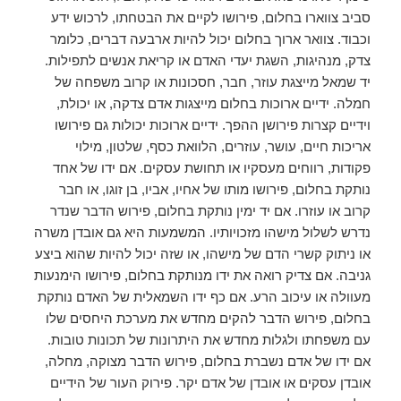
סביב צווארו בחלום, פירושו לקיים את הבטחתו, לרכוש ידע
וכבוד. צוואר ארוך בחלום יכול להיות ארבעה דברים, כלומר
צדק, מנהיגות, השגת יעדי האדם או קריאת אנשים לתפילות.
יד שמאל מייצגת עוזר, חבר, חסכונות או קרוב משפחה של
חמלה. ידיים ארוכות בחלום מייצגות אדם צדקה, או יכולת,
וידיים קצרות פירושן ההפך. ידיים ארוכות יכולות גם פירושו
אריכות חיים, עושר, עוזרים, הלוואת כסף, שלטון, מילוי
פקודות, רווחים מעסקיו או תחושת עסקים. אם ידו של אחד
נותקת בחלום, פירושו מותו של אחיו, אביו, בן זוגו, או חבר
קרוב או עוזרו. אם יד ימין נותקת בחלום, פירוש הדבר שנדר
נדרש לשלול מישהו מזכויותיו. המשמעות היא גם אובדן משרה
או ניתוק קשרי הדם של מישהו, או שזה יכול להיות שהוא ביצע
גניבה. אם צדיק רואה את ידו מנותקת בחלום, פירושו הימנעות
מעוולה או עיכוב הרע. אם כף ידו השמאלית של האדם נותקת
בחלום, פירוש הדבר להקים מחדש את מערכת היחסים שלו
עם משפחתו ולגלות מחדש את היתרונות של תכונות טובות.
אם ידו של אדם נשברת בחלום, פירוש הדבר מצוקה, מחלה,
אובדן עסקים או אובדן של אדם יקר. פירוק העור של הידיים