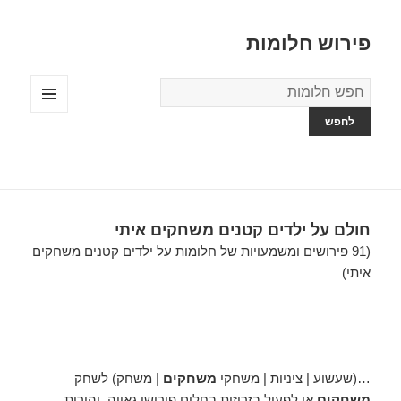
פירוש חלומות
מילון
החלומות
תפריטים
ווידג'טים
חולם על ילדים קטנים משחקים איתי
(91 פירושים ומשמעויות של חלומות על ילדים קטנים משחקים
איתי)
…(שעשוע | ציניות | משחקי
משחקים
| משחק) לשחק
משחקים
או לפעול בזריזות בחלום פירושו גאווה, יהירות,