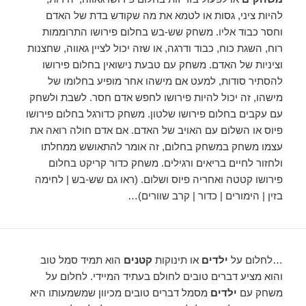
להיות ציני, גסות או לטמא את מה שקודש בדת של האדם
וחסר כבוד אליו. משחק שש-בש בחלום פירושו התרוממות
רוח, השגת כוח, כבוד ודרגה, או שזה יכול לציין גאווה, שחצנות
וציניות של האדם. משחק עם טבעת נישואין בחלום פירושו
להסתיר סודות, למעט אם מישהו אחר מופיע בחלומו של
מישהו, זה יכול להיות פירושו לחפש אדם חסר. לשבת ולשחק
עם עקבים בחלום פירושו שלטון. משחק כדורגל בחלום פירושו
פיוס או השלום עם האויב של האדם. אם אדם חולה רואה את
עצמו משחק במשחק בחלום, זה אומר להתאושש ממחלתו
ולחזור לחיים בריאים ורגילים. משחק כדור קריקט בחלום
פירושו קטטה ואחריה פיוס ושלום. (ראו גם שש-בש | לחימה
בזין | הימורים | כדור | קרב שוורים)…
…לחלום על
ילדים
או תינוקות
קטנים
הוא תמיד סמל טוב
והוא מציע דברים טובים לחולם בעתיד המיידי. לחלום על
משחק עם
ילדים
מסמל דברים טובים מכיוון שמשמעותו היא