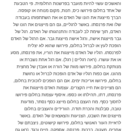
והאשכים עשוי להיות מועבר בפרשנות החלומית. פי הטבעת
של אחד בחלום פירושו כיס, חנות, מקום מנוחה או קופסה.
הברך מייצגת את הונו של האדם או את השתתפותו בעבודה
שלו ואת פרנסתו. באשר לרגליים, גם הם מייצגים את הונו של
האדם, תוך שימת לב לעבודה והתנהגותו של האדם. רגל של
גבר מייצגת אישה, ורגל אישה מייצגת גבר. אם הרגל של האדם
הופכת לעץ או לברזל בחלום, פירושו שהוא לא יצליח
לפרנסתו. רגליו של האדם מייצגות את הוריו, את פרנסתו, מסע
או את עושרו. (ראה רגליים | רגל). אם רגל אחת נשברת או
מנותקת בחלום, פירושו מוות של הורה או אובדן של מחצית
מהונו. אם כפות רגליו של אדם הופכות לברזל או נחושת
בחלום, פירושו אריכות ימים. אם הם הופכים לזכוכית בחלום,
הם מציינים את חייו הקצרים. עצמות האדם מייצגות את
פרנסתו, דתו, תהילתו או כספו. איסוף עצמות בחלום פירושו
לחסוך כסף. מח העצם בחלום מייצג כסף נסתר, מודעות
טובה, סבלנות והכרת תודה. הוורידים והעצבים בחלום
מייצגים את השבט, הצניעות והצאצאים של האדם. באשר
לראיית העור האנושי בחלום, פירושו קישוטים, ניצבתם של
אחרים, מעטה, ברכות, פרנסה, אספקה, חיים ובגד. (ראו גם