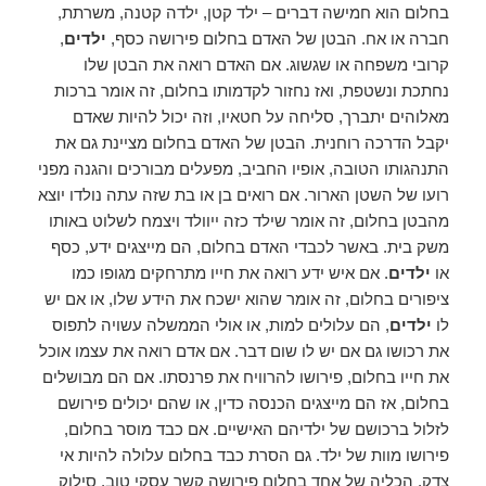
בחלום הוא חמישה דברים – ילד קטן, ילדה קטנה, משרתת,
חברה או אח. הבטן של האדם בחלום פירושה כסף,
ילדים
,
קרובי משפחה או שגשוג. אם האדם רואה את הבטן שלו
נחתכת ונשטפת, ואז נחזור לקדמותו בחלום, זה אומר ברכות
מאלוהים יתברך, סליחה על חטאיו, וזה יכול להיות שאדם
יקבל הדרכה רוחנית. הבטן של האדם בחלום מציינת גם את
התנהגותו הטובה, אופיו החביב, מפעלים מבורכים והגנה מפני
רועו של השטן הארור. אם רואים בן או בת שזה עתה נולדו יוצא
מהבטן בחלום, זה אומר שילד כזה ייוולד ויצמח לשלוט באותו
משק בית. באשר לכבדי האדם בחלום, הם מייצגים ידע, כסף
או
ילדים
. אם איש ידע רואה את חייו מתרחקים מגופו כמו
ציפורים בחלום, זה אומר שהוא ישכח את הידע שלו, או אם יש
לו
ילדים
, הם עלולים למות, או אולי הממשלה עשויה לתפוס
את רכושו גם אם יש לו שום דבר. אם אדם רואה את עצמו אוכל
את חייו בחלום, פירושו להרוויח את פרנסתו. אם הם מבושלים
בחלום, אז הם מייצגים הכנסה כדין, או שהם יכולים פירושם
לזלול ברכושם של ילדיהם האישיים. אם כבד מוסר בחלום,
פירושו מוות של ילד. גם הסרת כבד בחלום עלולה להיות אי
צדק. הכליה של אחד בחלום פירושה קשר עסקי טוב, סילוק