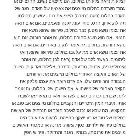
לצלעות (ראה צלעות) בחלום, הם מייצגים נשים. החלציים או
עמוד השדרה בחלום מייצגים את צאצאיו של האדם. הגב של
האדם בחלום (ראה בחזרה) מייצג את כוחו, עושרו, תהילתו,
תהילה, אדון, הרס, סוף, עוני, זקנה ומעמסים. אם אדם רואה
את עצמו נושא מטען כבד בחלום, פירושו שהוא נושא את
חטאיו. אם הוא נושא סחורה בחלום, זה אומר חובות. אם הוא
נושא חורשות בחלום, זה אומר לנקוס באחרים. אם אדם רואה
את עצמו נושא אדם מת על גבו בחלום, פירושו שהוא דואג
ליתומים. באשר ללב של אדם (ראה לב) בחלום, זה אומר
אינטליגנציה, ערנות, מודעות, הדרכה, צלילות ואדיקות. הישבן
של האדם והקצה האחורי בחלום מייצגים את הרווחים,
העבודה והרווחים שלו. אם אדם רואה את עצמו מלקק את
הקצה האחורי של מישהו או את הישבן שלו בחלום, זה אומר
לתת שבחים גבוהים לאדם לא ראוי ולאדם מזערי או לשבח
אותו. איברי המין הזכריים והנקביים בחלום מייצגים אב טוב או
המקצוע. מה שבא או נכנס לאיבר הזכר או הנרתיק של האישה
בחלום של טוב או רע ישקף בחייהם. לראות את איבר מינו
בחלום פירושו
ילדים
, כסף, גאווה, מדינה או סמכות. האשכים
מייצגים את פרנסתו, בנותיו, הגנה ותחזוקה. פירוש הפין