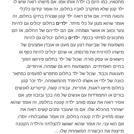
מחטאיו, כמו היום בו ילדה אותו אמו. אם מישהו רואה שיש לו
ילד קטן שלא מתקרב לאביו בחלום, זה אומר קידום כלכלי
והנאה מחייו. אם אדם רואה ילד קטן שצורח בחיקו בחלום, זה
אומר שהוא מנגן על כלי מיתר.
ילדים
בחלום יכולים גם להיות
צער וכאב או אושר ושמחה. אם הם ילדיהם של החלום, אז הם
מתכוונים לפיתוי בכסף.
ילדים
בחלום יכולים גם להיות
משמעות של שביעות רצון עם מעט או אובדן אמצעים של
מישהו להרוויח את פרנסתו, או שהם יכולים להיות כסף או
נישואים או עסק פורח. שכול של ילד בחלום פירושו הפוך
בחיים האמיתיים. המשמעות היא גם שמחה, איחודים,
תענוגות וכבוד. שכול של ילד בחלום מתפרש לפעמים כמתאר
כוונה של ילדי או אשתו להיפרד מהמשפחה. ילד זכר קטן
בחלום מייצג דאגות, אחריות, עבודה קשה, קייטרינג לאנשים
בורים או התמודדות עם אנשים של מה בכך ובזבוז זמן. אם
אסיר רואה את עצמו סוחב ילדה קטנה בחלומו, זה אומר שהוא
ישוחרר מהכלא שלו. אם מי שעובר זמנים קשים רואה את
עצמו מחזיק ילדה קטנה בחלום, זה אומר שמגבלותיו יוסרו.
אם הוא עני, זה אומר שהוא ישגשג להצלחה והילדה הקטנה
מייצגת את הבשורה המשמחת שלו….