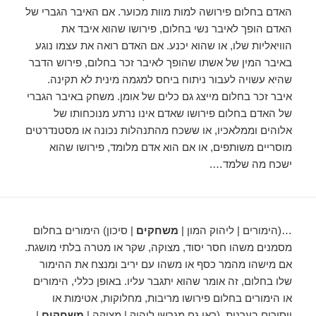
האדם בחלום פירושה למות מוות מכוער. אם האיבר הגברי של
האדם הופך לאיבר נשי בחלום, פירושו שהוא איבד את
הוויאליות שלו, או שהוא יכנע. אם האדם רואה את עצמו נוגע
באיבר המין של אשתו שהופך לאיבר זכר בחלום, פירוש הדבר
שהיא עשויה לעבור ניתוח ביחס למגמה מינית לא תקינה.
איבר זכר בחלום מייצג גם כלים של אומן. משחק באיבר הגברי
של האדם בחלום פירושו שאדם אינו נרתע מנוכחותו של
אלוהים וממלאכיו, או ששכח מהתנהלות נכונה או מסטנדרטים
מוסריים משותפים, או אם הוא אדם מלומד, פירושו שהוא
ישכח מה שלמד….
…(הימורים | ליהוק המון |
משחקים
| סיכון) הימורים בחלום
מסמנים משהו חסר יסוד, מצוקה, שקר או מטרה בלתי מושגת.
אם מישהו מהמר כסף או משהו עם יריב ומנצח את ההימור
שלו בחלום, זה אומר שהוא יתגבר עליו. באופן כללי, הימורים
או הימורים בחלום פירושו מריבות, מחלוקות, אטימות או
ייסורים בערנות. (ראו גם מגרשי ליהוק | מצוקה |
משחקים
|