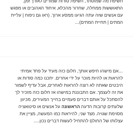
חשיפת מה שמוסתר, חשיפת סודות שמורים לאורך זמן,
התאוששות ממחלה, שחרור מהכלא, איחוד האהובים או מפגש
עם אנשים שזה עתה הגיעו ממסע ארוך. (ראו גם ניפוח | עליית
המתים | תחיית המתים)…
…אם מישהו חיפש אותך, חלום כזה מעיד על פחד אמיתי
להראות או להיות מוכר על ידי אחרים. יתכנו כמה סודות או
היבטים שאתה לא רוצה להראות לאחרים, אבל עדיף לשמור
את זה לעצמך. אם התבוננת במישהו אז חלום כזה מזכיר לך
להסתכל על אותם דברים פעמיים בחייך המעירים, מכיוון
שלעתים קרובות הדעה
הראשונה
על אנשים או סיטואציה
מסוימת שגויה. מצד שני, להיראות כמו המעשה, מציין את
עצלותו של החולם להתחיל לעשות דברים נכון….