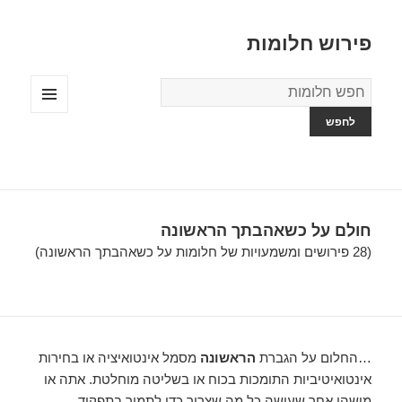
פירוש חלומות
מילון
החלומות
תפריטים
ווידג'טים
חולם על כשאהבתך הראשונה
(28 פירושים ומשמעויות של חלומות על כשאהבתך הראשונה)
…החלום על הגברת
הראשונה
מסמל אינטואיציה או בחירות
אינטואיטיביות התומכות בכוח או בשליטה מוחלטת. אתה או
מישהו אחר שעושה כל מה שצריך כדי לתמוך בתפקיד