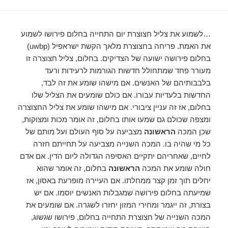
…לשמוע את צליל חצוצרת יום התחייה בחלום פירושו לשמוע
את האמת. פריחה בחצוצרת מלאך הקשת ישראפיל (uwbp)
בחלום פירושה ישועה של הצדיקים. בחלום, צליל חצוצרה זו
מעורר פחד שמתחולל חדשות הגורמות לרעידות ורעד
בלבבותיהם של האנשים. אם מישהו שומע את זה לבד,
החדשות בלעדיות עבורו. אם כולם שומעים את הצליל שלו
בחלום, אז זה עניין ציבורי. אם מישהו שומע את צליל החצוצרה
ומצפה שכולם גם שמעו אותו בחלום, זה אומר מכות ומצוקות,
שכן המכה
הראשונה
מצביעה על סוף העולם ועל מותם של
כל מי שהיה בו. המכה השנייה מצביעה על תחייתם חזרה
לחיים, שאחריהם יתקיים האסיפה הגדולה ליום הדין. אם אדם
חולה שומע את המכה
הראשונה
בחלום, זה אומר שהוא
יחלים תוך זמן קצר ממחלתו. אם העיירה מופרעת באסון, אז
שמיעתה בחלום פירושה שמגבלות האנשים יוסמו. אם יש
בצורת, זה ייגמר ומחירי המזון יחזרו לשגרה. אם שומעים את
המכה השנייה של חצוצרת התחייה בחלום, פירושו שגשוג,