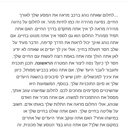
…לחלום שאתה נוהג ברכב מראה את המסע שלך לאורך
החיים. נסיעה מהירה זה כמו לחיות מהר. אז לחלום על נהיגה
מהירה מראה לך איך אתה מתקדם בדרך החיים. האם אתה
תמיד ממהר? החלום הוא גם לספר איך אתה מנווט בחיים. אם
אתה נוהג ואינך יכול לראות את הדרך קדימה, הדבר מעיד על
שלב חסר תועלת בחייך. אולי אין לך יעדים או שאתה לא יודע
לאן אתה הולך ומה אתה באמת רוצה לעשות עם החיים שלך.
חסר לך כיוון? נסה ליצור את המטרה
הראשונה
. תכנן תוכנית
ותעבור לעבר היעד שלך. אם אתה נוסע בכביש מפותל, כיוון
את עיניך למכשולים. יתכן שיש לך סיבוכים בהשגת היעדים
שלך או סיום התוכניות שלך. בנוסף, המשמעות היא
שהשינויים מקדימים ומחכים לכם. לחלום שמישהו עוזב אותך,
מסמל את ההתמכרות למשהו. אם אתה מכיר את האדם
שנוהג, אולי החלום מראה את התלות שלך באותו אדם. חשוב
על שליטה בחיים שלך. האם אתה שולט בחיים שלך או
במישהו אחר? האם אתה עוקב אחר היעדים של אחרים
במקום את שלך? אם אתה נוהג בצד הנוסע של מכונית, זה