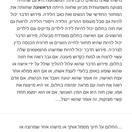
מישהו שאינו מתאים לחברותה. המשמעות היא גם שתהיה
מצוקה משמעותית מכיוון שחווה הייתה
הראשונה
שחוותה את
המחזור החודשי של הנשים ואת כאב הלידה. פירוש הדבר יכול
להיות גם סבל מעומס ההריון, הלידה וייסורי הלידה. לראות גם
את חוה בחלום יכול להיות לידה לילדים צדיקים וגם לילדים
מרושעים. אם האישה בחלום מופרדת מבעלה, פירוש הדבר
יכול להיות שהיא תחזור לחייה הזוגיים או תרוויח הכנסה כדין
לצרכיה. פירוש הדבר יכול להיות שמישהו מהצאצאים שלה
עשוי לרצוח או למות כקדוש מעונה. אם גבר רואה את חווה
בחלום, פירוש הדבר שהוא עלול להוליך שולל על ידי אישה או
שהוא שומע באופן בלעדי לעצת אשתו, או אם הוא ממלא אחר
עצת האישה, זה אומר שהוא יטעה ויאבד את הנהגתו. אם אדם
רואה את חווה עם מראה יפהפה בחלום, אז היא מייצגת את
אמו, שכן חוה היא אם המין האנושי. אם אז הוא יימצא תחת
קשיי מצוקות, זה אומר שהוא יינצל….
…החלום על חיוך מסמל אותך או מישהו אחר שמרוצה או