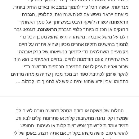
מנהיגותי. עושה הכל כדי לתמוך במצב או באדם החזק ביותר,
כי אתה ייראה טיפש אם לא תעשה זאת. לחלופין, הגברת
הראשונה
עשויה לשקף היבט באישיותך על סמך רגשותיך
החזקים או הכנים ביותר כלפי הגברת
הראשונה
. דוגמא: גבר
חלם על מישל אובמה, מישהו הרגיש שהוא מסכן הכל כדי
לתמוך בהישגים חזקים אחרים מכיוון שהיא ויתרה על חיים
מקצועיים משתלמים כדי לתמוך בנשיאותו של ברק אובמה
מאז שהייתה פעם הזדמנות לחיים. בחיים האמיתיים הוא היה
שבור ואביו העניק לו את התמיכה הכספית הדרושה כדי
להקדיש זמן לכתיבת ספר רב מכר מכיוון שהיה מומחה מדהים
בתחומו ואביו ידע שהוא יהיה טיפש לא לתמוך בו. לִכתוֹב….
…החלום של משקה או סודה מסמל תחושה טובה לשים לב
שמשהו קל. נהנה מתשובות קלות או פתרונות קלים לבעיות.
תמיד עומדות לרשותך אפשרויות קלות או נעימות. החופש
להרגיש טוב עושה משהו בקלות, אם אתה רוצה. באופן שלילי,