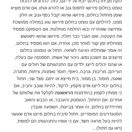
לוקח מביתו בחלום ייבזז על ידי גנב כזה. להרוג או להכות
טומט בחלום פירושו לתפוס גנב או להרוג אותו. אם אדם מוציא
שומן מחתול בחלום, פירושו שהוא יקבל כסף גנוב או חלק
ממנו. להילחם עם טומט בחלום פירושו נגע במחלה ממושכת
ומתישה שאחריה יבוא החלמה מוחלטת. אם הטומקט מפסיד
את הקטטה, ואם הגבר כבר חולה, פירושו שהוא יתאושש
ממחלתו זמן קצר לאחר מכן. אחרת, אם הוא מפסיד בחלום,
זה אומר שמחלתו הגיעה לשיאה. חתול או טומטט בחלום
מייצגים גם חשבון נפש, ניכור של אשתו, חספוסה עם בעלה,
או שהם יכולים לייצג ילדים עם התנהגותם של חולים עם
הוריהם, מריבות, גניבה, ניאוף, חוסר נאמנות, ציתות, מתגרה,
שאגה, מזמור, בן ממזר, בית מייצא או יתום. מצד שני, חתול
בחלום יכול לייצג אדם מקפץ, לרקוד, להיות שובב וחביב, אם
כי ממתין לקפוץ בהזדמנות
הראשונה
לקלקל את שלוותם של
אחרים. אם החתול, הטומטק והעכבר, או הכבש והזאב
מתיידדים בחלום, זה אומר צביעות, השפעה ואובדן
הסטנדרטים המוסריים. חתול סיבית בחלום מייצג אדם שעשוי
להיות בעל מראה חשד, אם כי אופיו והתנהגותו הם למופת.
(ראו גם חתול)…