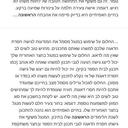
נגמר. זה גם משקף את התחושה הטובה של לחוות משהו לא
רגיש. דוגמה: אישה צעירה חלמה על צינורות שמיעה ברקע.
בחיים האמיתיים היא בדיוק סיימה את אהבתה
הראשונה
….
…החלום על שימוש במנגל מסמל את המודעות לגישה חסרת
הדאגה שלכם למשהו שאתם מתכננים. מרגיש טוב לשים לב
שאין מה לדאוג. החלום על שימוש במנגל בחצר האחורית שלך
יכול לייצג גישה רגועה לגבי תכנון למשהו שאתה לא אוהב (כמו
תכנון לבית הספר בקיץ). זה יכול להיות גם ייצוג של גישה
חסרת דאגות של אי נקלע לתכנון לעשות משהו לא בסדר או
מסוכן. החלום לאכול גרילים מסמל מצב בחייכם שמעודד
אתכם להיות חסרי דאגות. חוויה שעומדת להיות לך שמרגישים
טוב לשים לב היא שאין מה לדאוג. יש לקחת בחשבון את סוג
המזון למשמעות נוספת. דוגמא: בחור צעיר חלם לעשות מנגל
בחצר האחורית שלו. בחיים האמיתיים הוא נהנה להתכונן
לשנת הלימודים
הראשונה
שלו בתיכון. המנגל משקף את
גישתו חסרת הדאגה לגבי תכנון לבית הספר ובחצר משתקפת