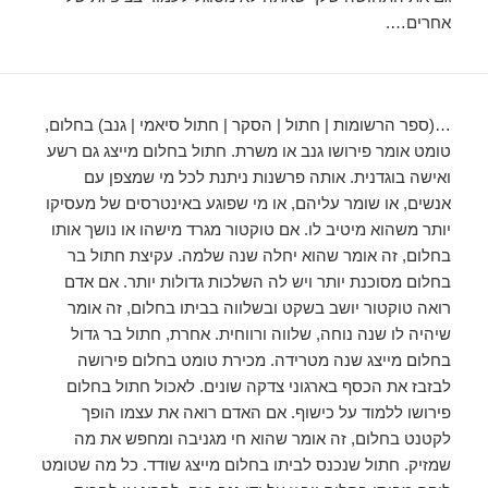
אחרים….
…(ספר הרשומות | חתול | הסקר | חתול סיאמי | גנב) בחלום,
טומט אומר פירושו גנב או משרת. חתול בחלום מייצג גם רשע
ואישה בוגדנית. אותה פרשנות ניתנת לכל מי שמצפן עם
אנשים, או שומר עליהם, או מי שפוגע באינטרסים של מעסיקו
יותר משהוא מיטיב לו. אם טוקטור מגרד מישהו או נושך אותו
בחלום, זה אומר שהוא יחלה שנה שלמה. עקיצת חתול בר
בחלום מסוכנת יותר ויש לה השלכות גדולות יותר. אם אדם
רואה טוקטור יושב בשקט ובשלווה בביתו בחלום, זה אומר
שיהיה לו שנה נוחה, שלווה ורווחית. אחרת, חתול בר גדול
בחלום מייצג שנה מטרידה. מכירת טומט בחלום פירושה
לבזבז את הכסף בארגוני צדקה שונים. לאכול חתול בחלום
פירושו ללמוד על כישוף. אם האדם רואה את עצמו הופך
לקטנט בחלום, זה אומר שהוא חי מגניבה ומחפש את מה
שמזיק. חתול שנכנס לביתו בחלום מייצג שודד. כל מה שטומט