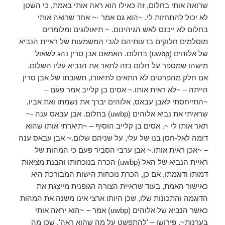
שרואה אותי בחלום, זה כאילו הוא ראה אותי באמת, כי השטן
לא יכול להתחזות לי. ~הוא גם אמר -~ אחד שרואה אותי
בחלום לא ייכנס לאש הגיהינום. ~ תיאולוגים ומלומדים
מוסלמים חלוקים בדעותיהם לגבי המשמעות של ראיית הנביא
של אלוהים (uwbp) בחלום. האמאם אבן סרין נהג לשאול
מישהו שמספר על חלום כזה לתאר את הנביא עליו השלום.
אם חלק מהפרטים לא התאים לתיאורו, תשובתו של אבן סרין
הייתה – ~לא ראית אותו.~ אסים בן קלייב אמר פעם –
~התייחסתי לאבן עבאס, אלוהים יברך את נשמתו ואת אביו,
שראיתי את נביא אלוהים (uwbp) בחלום. אבן עבאס ענה -~
תאר אותו לי ~. אסים בן קלייב הוסיף – ~תיארתי אותו שהוא
דומה לאל-חסן בנו של עלי, על שניהם שלום.~ אבן עבאס ענה
– ~אכן ראית אותו.~ אבן ערבי הסביר פעם כי המהות של
ראיית הנביא של האל (uwbp) הכרה בנוכחותו והבנת מציאות
דמותו ודוגמתו, אם כן, הכרת נוכחות הישות המבורכת היא
כאישור האמת, בעוד שראיית הצורה הגופנית מייצגת את
הדוגמה והתכונות שלו, שכן היותו ארצי אינו משנה את המהות
כאשר הנביא של אלוהים (uwbp) אמר – ~הוא יראה אותי
בערנות~, פירושו – 'להתפשט על מה שהוא ראה', שכן מה