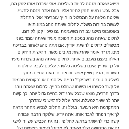
מייצג שאתה מנסה להיות בשליטה. אולי איבדת אותו לזמן מה,
אבל עכשיו הגיע הזמן לחזור אליו. האם אתה מנסה להשיג
שליטה מלאה על המסלול בו חייך עוברים? אולי התחלת
לעשות בחירות משלך. לחלום שאתה נוהג במונית או
באוטובוס מייצג עבודה משעממת עם סיכוי קטן לקידום.
לחלום שאתה נוהג במכונית הפוכה מעיד שאתה עומד בפני
מכשולים גדולים להשגת יעדיך. אם אתה נוהג לאחור בבריכת
מים, אז זה אומר שהרגשות מגיבים מאוד. הרגשות החזקים
האלה בעצם מעכבים אותך. לחלום שאתה נוהג בשכרות מעיד
על כך שחייך אינם בשליטה כלשהי. עליכם לקבל החלטות
חשובות, מכיוון שאין אפשרות אחרת. האם החיים מחוץ
לשליטה טובים בשבילך? נהיגה על סמים או נרקוטים מרמזת
על קשר כלשהו או מישהו ששולט בחייך. לחלום שאתה נוהג
בדרך הררית, מוצע שככל שהגידול בחיים גדול יותר, כך קשה
יותר להישאר למעלה. אתה עלול להרגיש כי עמדתך
המתקדמת היא רעועה. בגלל זה, החלום לנסוע מההר מראה
לך איך הפחד לאבד אותו. אתה יודע, שלוקח הרבה עבודה
קשה כדי להישאר בראש. לחלופין, נהיגת הכביש עשויה לייצג
גם את התחושה שלך שאתה לא מסוגל לעמוד בציפיות של