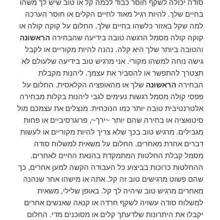
סודה יכולה לשקף חוסר כבוד לכמה קל או טוב שיש לך משהו
בחיים שלך. להיות רגיל מאוד לחיים הקלים או חוסר הערכה
למה שקל באזור כלשהו בחיים שלך. החלום על קוקה קולה או
קוקה קולה מסמל הרגשה טובה בידיעה שהבחירה
הראשונה
והטובה ביותר שלך היא קלה. נהנה להיות מקוריים או לקבל
גישה נוחה למשהו מקורי. אני מרגיש טוב בידיעה שלעולם לא
תצטרך להתפשר או להסביר את עצמך. ליהנות מקבלת
הבחירה
הראשונה
שלך או מהאופציה הקלאסית. החלום על
פפסי קולה מסמל רגשות נעימים לגבי ליהנות בקלות מבחירה
אלטרנטיבית טובה יותר כמו הנוכחית. מנצלים את עצמכם מול
סיטואציה או בחירה שהם יותר ~ירך~, פרוגרסיביים או פחות
מגבילים. מרגיש טוב בכך שלא צריך להיות מקוריים או לעשות
דברים אחרת מאחרים. החלום על משאית למשלוח סודה
מסמל קבלת החלטות המתמקדת בהנאת החיים לאחרים.
ההחלטות כרוכות בביצוע כל העבודה הקשה למען אחרים, כך
שהם פשוט מרגישים טוב זה קל. אתה או מישהו אחר שנהנה
מאחרים מרגיש טוב שיהיה לך קל. באופן שלילי, משאית
למשלוח סודה עשויה לשקף חרדה או קנאה שאנשים אחרים
יקבלו את היתרונות שלדעתך קלים או מסוכנים מדי. החלום