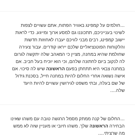
…חולמים על קמפינג באוויר הפתוח, אתם עשויים לצפות
לשינוי בענייניכם, תתכוננו גם למסע ארוך ומייגע. כדי לראות
יישוב קמפינג, רבים מבני לוויכם יעברו לאחוזות חדשות
והלקוחות הפוטנציאליים שלכם ייראו קודרים. עבור צעירה
שחולמת שהיא במחנה, מציין כי המאהב שלה יתקשה לגרום
לה לנקוב ביום לחתונה שלהם, וכי הוא יוכיח בעל חביב. אם
במחנה צבאי היא תתחתן בפעם
הראשונה
שיש לה סיכוי. אם
אישה נשואה אחרי החלום להיות במחנה חייל, בסכנת גידול
של שם בעלה, ובתי משפט לגירושין עשויים להיות היעד
שלה….
…החלום של קנה ממתק מסמל הרגשה טובה עם משהו שאינו
הבחירה
הראשונה
שלך. משהו חיובי או מעניין שזה לא ממש
מה שרציתי….