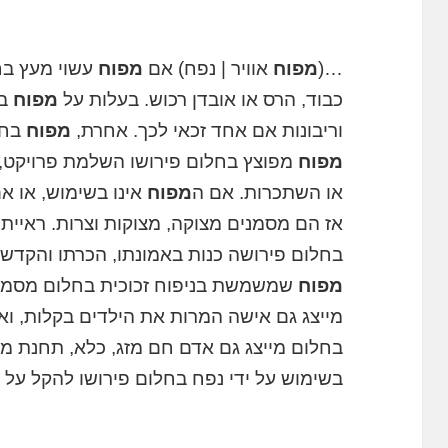
…(
מפוח
אוויר | נפח) אם
מפוח
עשוי מעץ בחל
כבוד, הרס או אובדן רכוש. בעלות על
מפוח
בח
וריבונות אם אחד זכאי לכך. אחרת,
מפוח
בחל
מפוח
מפוצץ בחלום פירושו השלמת פרויקט, 
או השתכרות. אם ה
מפוח
אינו בשימוש, או א
אז הם מסמנים מצוקה, מצוקות וצרות. ראיית
בחלום פירושה כנות באמונתו, הכרתו והקדשת
מפוח
שמשמשת בניפוח זכוכית בחלום מסמנת
מייצג גם אישה המרות את הילדים בקלות, וא
בחלום מייצג גם אדם חם מזג, כלא, תחנת משט
בשימוש על ידי נפח בחלום פירושו להקל על 