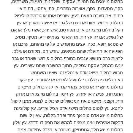
בחלום מייצגים גם חנויות, עסקים, שולחנות, חגיגות, משרתים,
בקר, מסעדות, כסף, אוצרות נסתרים, בתי אחסון, דתות או
כתות. אם סערה פוגעת בעץ, שורפת אותו או גורמת לו ליפול
בחלום, פירושו מוות או רצח של גבר או אישה. תאריך או עץ
דקל בחלום מייצג גם אדם מפורסם, איש ידע, אשת מלך או אם
של נשיא. אם זה עץ זית, אז הוא מייצג איש ידע, מטיף,
נוסע
,
שופט או רופא. ככה, עצים מתפרשים על פי מהותם, ערכם או
הפגיעה או התועלת שהם מביאים, שורשיהם, מקורם או גילם.
לראות כרם הנושא ענבים בחורף בחלום פירושו שאחד או גבר
יונעו במהלך עסקה עסקית, מתוך מחשבה שהם עשירים. עץ
חבוש בחלום מייצג אדם אינטליגנטי שאינו משתמש
באינטליגנציה שלו כדי להועיל לעצמו או לאחרים. עץ שקד
בחלום מייצג זר או
נוסע
. צמחי קנה או קנה בחלום מייצגים
התנגדות, ענישה או עזרה. עץ רימון בחלום מייצג אדם אדוק
ודת, וקוצניו מייצגים את המכשולים שיכולים למנוע ממנו ליפול
לחטא. עץ לוטוס בחלום מייצג אדם אציל ואדיב. עץ קולוצינת
בחלום מייצג אדם טוב אך פחד ופחד בקלות, שאין לו שום
דבקות אמיתית ואינו מצליח לממש את תפקידו הדתי. עץ אלון
בחלום מייצג מלך, גנוסטיקן, משורר או מגדל עתידות. צמח