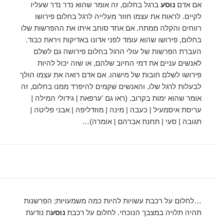
אם אדם
נוסע
ברגל בחלום, זה אומר שהוא נדר נדר שעליו
לקיים. לראות את עצמו חוזר מעלייה לרגל בחלום פירושו
רווחים והקלה ממתח. אם אחד סוחב איתו את ההפרשות שלו
בחלום, פירושו שהוא עומד לפני אדונו באדיקות ויראת כבוד.
העברת הפרשות של עולי הרגל בחלום פירושה גם לשלם
לאנשים עניים את דמי החיוב שלהם, או שזה יכול להיות
פירושו לשלם חובות של מישהו. אם אדם רואה את עצמו הולך
לבעלות לרגל שלו, והאנשים שקמים להיפרד ממנו בחלום, זה
אומר שהוא ימות בקרוב. (ראו גם 'ערפאת | גידולי המילה |
עריסת איסמעיל | כעבה | מינה | מוזדליפה | אבני פליטה |
תגובה | סעי | תחנת אברהם | אומרה)…
…לחלום על רכבת עשויות להיות כמה משמעויות; הפרשנות
תהיה תלויה במצבך הנוכחי. לחלום על רכבת
נוסע
ת נודעת