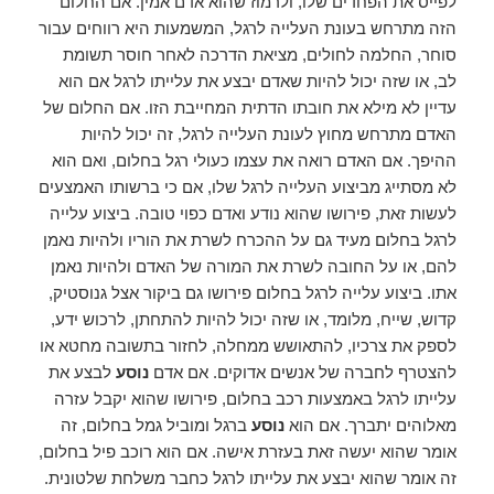
לפייס את הפחדים שלו, ולרמוז שהוא אדם אמין. אם החלום
הזה מתרחש בעונת העלייה לרגל, המשמעות היא רווחים עבור
סוחר, החלמה לחולים, מציאת הדרכה לאחר חוסר תשומת
לב, או שזה יכול להיות שאדם יבצע את עלייתו לרגל אם הוא
עדיין לא מילא את חובתו הדתית המחייבת הזו. אם החלום של
האדם מתרחש מחוץ לעונת העלייה לרגל, זה יכול להיות
ההיפך. אם האדם רואה את עצמו כעולי רגל בחלום, ואם הוא
לא מסתייג מביצוע העלייה לרגל שלו, אם כי ברשותו האמצעים
לעשות זאת, פירושו שהוא נודע ואדם כפוי טובה. ביצוע עלייה
לרגל בחלום מעיד גם על ההכרח לשרת את הוריו ולהיות נאמן
להם, או על החובה לשרת את המורה של האדם ולהיות נאמן
אתו. ביצוע עלייה לרגל בחלום פירושו גם ביקור אצל גנוסטיק,
קדוש, שייח, מלומד, או שזה יכול להיות להתחתן, לרכוש ידע,
לספק את צרכיו, להתאושש ממחלה, לחזור בתשובה מחטא או
להצטרף לחברה של אנשים אדוקים. אם אדם
נוסע
לבצע את
עלייתו לרגל באמצעות רכב בחלום, פירושו שהוא יקבל עזרה
מאלוהים יתברך. אם הוא
נוסע
ברגל ומוביל גמל בחלום, זה
אומר שהוא יעשה זאת בעזרת אישה. אם הוא רוכב פיל בחלום,
זה אומר שהוא יבצע את עלייתו לרגל כחבר משלחת שלטונית.