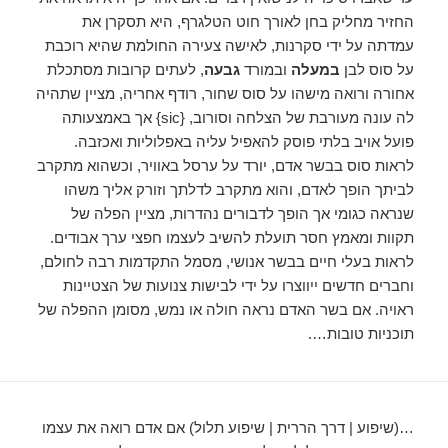
החזיר מחליק בחן לאורך חוט הטלגרף, היא תסקרן את
עמדתה על ידי סקרנות, לאישה צעירה החולמת שהיא רוכבת
על סוס לבן
במעלה
ובמורד
גבעה
, לעתים קרובות מסתכלת
אחורה ורואה מישהו על סוס שחור, רודף אחריה, מציין שתהיה
לה עונה מעורבת של הצלחה וסורוב, {sic} אך באמצעותה
פועל אויב בלתי פוסק להאפיל עליה באפלוליות ואכזבה.
לראות סוס בבשר אדם, יורד על ערסל באוויר, וכשהוא מתקרב
לביתך הופך לאדם, והוא מתקרב לדלתך וזורק אליך משהו
שנראה כגומי אך הופך לדבורים נהדרות, מציין הפלה של
תקוות ומאמץ חסר תועלת להשיב לעצמו חפצי ערך אבודים.
לראות בעלי חיים בבשר אנושי, מסמל התקדמות רבה לחולם,
וחברים חדשים ייווצרו על ידי לבישות צנועות של הצטיינות
ראויה. אם בשר האדם נראה חולה או נמש, מסומן ההפלה של
תוכניות טובות….
…(שיפוע | דרך הררית | שיפוע תלול) אם אדם רואה את עצמו