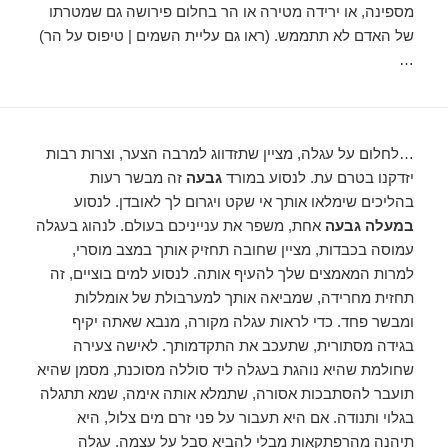
מספינה, או ירידה מטירה או הר בחלום פירושה גם שמטרתו
של האדם לא תתממש. (ראו גם עליית השמים | טיפוס על הר)
…
…לחלום על עגלה, מציין שתזדווג למרבה הצער, וצרות רבות
יזדקנו בטרם עת. לנסוע במורד
גבעה
זה מבשר רעות
בהליכים שימלאו אותך אי שקט ויגרום לך לאובדן. לנסוע
במעלה גבעה
אחת, משפר את ענייניכם בעולם. לנהוג בעגלה
עמוסה בכבדות, מציין שחובה תחזיק אותך במצב מוסרי,
למרות המאמצים שלך להעיף אותה. לנסוע למים בוציים, זה
תחזית מחרידה, שמביאה אותך למערבולת של אומללות
ומבשר פחד. כדי לראות עגלה מקורה, מנבא שאתה יקיף
בגידה מסתורית, שתעכב את התקדמותך. לאישה צעירה
שחולמת שהיא נוהגת בעגלה ליד סוללה מסוכנת, מסמן שהיא
תועבר להסתבכות אסורה, שתמלא אותה אימה, שמא תתגלה
בגלוי ותנודה. אם היא תעבור על פני זרם מים צלול, היא
תיהנה מהרפתקאות מבלי להביא סבל על עצמה. עגלה