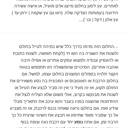
לאחרים. עץ לימון בחלום מייצג אדם מועיל, או אישה עשירה
הידועה בעמותות הצדקה שלה. (ראו גם עץ שקמה | ירוק-עד |
עץ אלון | דקל | וכו ')…
…החלום הזה מרמז בדרך כלל שיש כמיהה לטייל בחולם
ולשנות את השגרה בה הוא חי (לקחת חופשה, לשנות כתובת
או להעסיק עבודה ולמצוא עסקים אחרים או אפילו חיבה
ואהבה אחרים). הסיכויים שהמשאלה הזו תתממש בטווח
הקצר תלויה בסמלים המוצגים בחלום עצמו, למשל: אם
בחלום הרכבת או האוטובוס או המכונית בה נסע משאירים את
החולם תקוע, אז זה מעיד כי אין זה סביר לבצע את הטיול או
לשנות את מבוקשו בקרוב, אולי משום שלא הצליח לנצל את
ההזדמנות שהוצגה בפניו בעבר והוא עיכב את התאריך מבלי
שידע זאת. אם בחלום נראה שאתה נכנס לרכבת, אז זה מצביע
על כך שסביר מאוד שתיסע או תבצע את השינוי שרצית כל כך
הרבה זמן. אם אתה
נוסע
יחד עם רכבת נעה וצופה בנוף