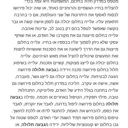
מטפס במדרון תלול בחלום, המשמעות היא עמל בכדי
להצליח בחייו הגשמיים והרוחניים כאחד, או שזה יכול פירושו
לנסות לאסוף את היתרונות של שני העולמות, אם כי בהרבה
תתאמץ עליו. עלייה בחלום יכולה גם לסמן אישה קשה או גבר
נוקשה שאפשר לטפל בהם רק בטוב לב, עדינות ואהבה.
עלייה בחלום מייצגת גם את מקורבו של האדם, או את שותף
עסקי שלא ניתן לסמוך עליו בכספיו או בחייו. עלייה בחלום
מייצגת גם את הדרך לישועה או את הסכנות שעשויות לחצות
ואת המעשים שיכולים להציל אותו מאש הגיהינום. עלייה
בחלום יכולה גם לייצג מצוקות, קשיים וסכנות. עלייה בשיפוע
תלול בחלום פירושה סכנה וירידה ב
גבעה תלולה
פירושה
הגעה לבטיחות. עלייה בחלום יכולה גם לייצג גשר, מעברה,
אשה, אישה או עקרב. הליכה במדרון תלול בחלום פירושה גם
עלייה בתחנה בגלל הידע של האדם, פוליטיקה, התנהלות
טובה, מילוי תפקידו, הטיפול באחרים או חכמה. נפילה ב
גבעה
תלולה
בחלום פירושה ליפול בדרגה, לאבד את יוקרתו, לאבד
את כספו, להכחיש את האמת, להתנגד לדתו או ללכת לחושך.
טיפוס בחלום פירושו תמיד השגת יעדי האדם. לטפס שטוח על
גבו בחלום יש קונוטציות שליליות. ירידה מ
גבעה תלולה
, או