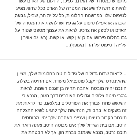
מתפרש כמטרתו של האדם. לפיכך, החלום של האדם עשוי
להיות פירושו להשיג את המטרה של האדם ככל שהוא מגיע
לטיפוס שלו. בפרשנות החלומית, כל עליית הר, שביל,
גבעה
,
הגבהה או אפילו טיפוס על גג פירושו להשיג את המטרה של
האדם או לספק את צרכיו. לראות את עצמך מטפס שטוח על
גבו בחלום פירושו אם כן אין קושי או קשה. (ראו גם אוויר |
עלייה | טיפוס על הר | מעופף)…
…לראות שדות גדולים של גידול חיטה בחלומות שלך, מציין
שהאינטרס שלך יקבל פוטנציאל מעודד. אם החיטה בשלה,
הונכם יהיה מובטח ואהבה תהיה בן זוגכם השמח. לראות
גרגרי חיטה צלולים וגדולים העוברים דרך הגורן, מנבא כי
השגשוג פתח עבורך את הפורטלים במלואם. כדי לראות את
זה בשקים או בחביות, הנחישות שלך להגיע לשיא ההצלחה
תוכתר בקרוב בניצחון וענייני האהבה שלך יהיו מבוססים
היטב. אם בית הגידול שלך אינו מכוסה היטב ואתה רואה את
תוכנו נרטב, מנבא שאמנם צברת הון, אך לא הבטחת את