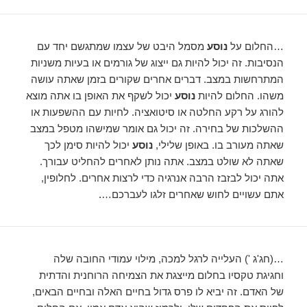
…החלום על
נוסע
מסמל היבט של עצמו שמתגשם יחד עם
הנסיבות. זה יכול להיות גם ייצוג של גורמים או בעיות משניות
המתרחשות במצב. דברים אחרים שקורים בזמן שאתה עושה
משהו. החלום להיות
נוסע
יכול לשקף את האופן בו אתה מוצא
להורג על רקע החלטה או סיטואציה. לחיות עם ההשפעות או
ההשלכות של בחירה. זה יכול גם אומר שמישהו מטפל במצב
שאתה מעורב בו. באופן שלילי,
נוסע
יכול להיות סימן לכך
שאתה לא שולט במצב. אתה נותן לאחרים להחליט עבורך.
אתה יכול לבזבז הרבה אנרגיה כדי לרצות אחרים. לחלופין,
אתם עשויים לחוש שאחרים זלגו לעברכם….
…(חג'ג ') העלייה לרגל למכה, מילוי עמודי החובה שלה
וחגיגת טקסיו בחלום מייצגת את הצמיחה הרוחנית והדתית
של האדם. זה יביא לו פרס גדול בחיים האלה ובחיים הבאים,