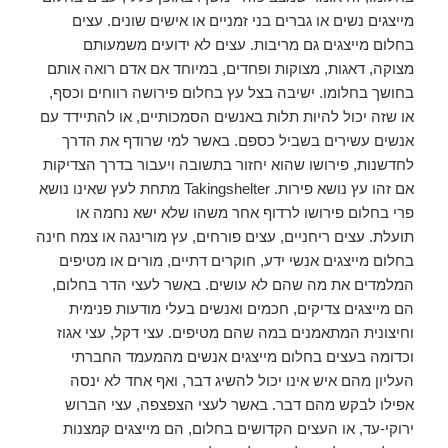
מייצגים נשים או גברים בני זמניים או אישים שונים. עצים
בחלום מייצגים גם מריבות. עצים לא ידועים משמעותם
מצוקה, דאגות, מצוקות ופחדים, במיוחד אם אדם רואה אותם
בחושך בחלומו. ישיבה בצל עץ בחלום פירושה רווחים וכסף,
או שזה יכול להיות תלות באנשים הסמכותיים, או להתיידד עם
אנשים עשירים בשביל כספם. באשר למי שרודף את הדרך
לחדשנות, פירושו שהוא יחזור בתשובה ויעבור בדרך הצדיקות
אם זהו עץ נושא פירות. Takingshelter מתחת לעץ שאינו נושא
פרי בחלום פירושו לרדוף אחר משהו שלא ישא נחמה או
תועלת. עצים ריחניים, עצים פורחים, עץ מורינגה או צמח חינה
בחלום מייצגים אנשי ידע, חוקרים דתיים, מורים או מטיפים
המלמדים את מה שהם לא עושים. באשר לעצי הדר בחלום,
הם מייצגים צדיקים, חכמים ואנשים בעלי מודעות פנימית
וחיצונית המתאמנים במה שהם מטיפים. עצי דקל, עצי אגוז
וכדומה בעצים בחלום מייצגים אנשים מהמעמד החברתי
העליון מהם איש אינו יכול להשיג דבר, ואף אחד לא ינסה
אפילו לבקש מהם דבר. באשר לעצי הצפצפה, עצי הברוש
ירוקי-עד, או העצים הקדושים בחלום, הם מייצגים קמצנות