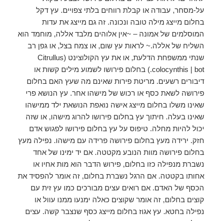
על-מסחר, עבודה או קבלת רווחים בלתי צפויים. עץ דקל
בחלום מייצג מילה טובה ונכונה. זה גם מייצג את עדות
המוסלמים של אמונה – ~אין אלוהים מלבד אללה, מוחמד הוא
השליח של אללה.~ לראות עץ שום, או צמח בצל, או גפן רב
שנתי ממשפחת הדלעת, או את עץ הקולוצינט (Citrullus
colocynthis | bot.) בחלום פירושו לשמוע מילים קשות או
דיבורים רשעים. מריטת פירות שאינם מה שעץ האם בחלום
פירושה לשאת כסף או רכוש של מישהו אחר. עץ הנושא פרי
שאינו משלו בחלום מייצג אישה נואפת הנושאת ילד ממישהו
שאינו בעלה. חיתוך עץ בחלום פירושו להרוג מישהו, או שזה
יכול להיות מחלה. טיפוס על עץ בחלום פירושו לפגוש אדם
חזק. ירידה מעץ בחלום פירושה פרידה עם מישהו. נפילה מעץ
בחלום פירושה מוות הנובע מקטטה. אם יד ימינו של אחד
נשברת מנפילה כזו בחלום, פירוש הדבר הוא מות אחיו או
אחותו בקטטה. אם הרגל נשברת בחלום, זה אומר להפסיד את
הכסף של האדם. אם רואים עצים מבורכים כמו עץ ​​זית עם
קוצים בחלום, זה אומר שקוצים כאלה ימנעו ממנו עוול או
נפילה בחטא. עץ אגוז בחלום מייצג כסף שנצבר קשה. עצים