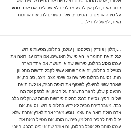
שעובר, אז זה מסמל שהסיכוי לחיות את החיים שרצית הוא
קרוב מאוד, ולכן אין לבצע מהלכים לא שקולים. אם אתה
נוסע
על סירה או מטוס, הסיכויים שלך קשורים לנסיעות ארוכות
מאוד, למשל לחו~ל….
…(מלון | פונדק | מילסטון | עולם) בחלום, מסעות פירושו
לגלות את החומר או האופי של האנשים. אם אדם עני רואה את
עצמו
נוסע
בחלום, פירושו שהוא יתעשר. אם אחד מארח
מטיילים בחלום, זה אומר שהוא עשוי לקבל חדשות מהכיוון
הזה. נסיעה בחלום פירושה גם שינוי מצב, מצב, סביבה, או
שאחד עשוי להיאלץ לשטוף את רצפת הבית, או לשנות את
המעסיק שלו, לחזור בתשובה על חטאו, או לספק את מה
שליבו חפץ. נסיעה ברגל בחלום פירושה חובות ששוקלים בלב
כבד. מעבר דירה מבית לא ידוע בחלום פירושו נסיעה. אם
אדם חולה רואה את עצמו
נוסע
מארץ אחת לארץ אחרת שלא
יכול היה להכיר בחלומו, פירושו מותו. אם מטייל רואה את
עצמו סוחב סל אוכל בחלום, זה אומר שהוא יביט במבט חיובי