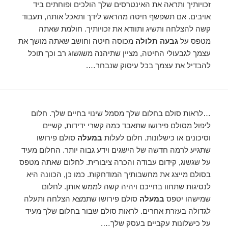
זכויותיך ותראה את האינטרסים שלך הולכים ופוחתים ביד
אויבים. אם תשפשף חיטה מהראש לידך ותאכל אותה, תעבוד
קשה להצלחה ותשיג ותוודא את זכויותיך. חולמת שאתה
מטפס על
גבעה תלולה
מכוסה חיטה וחושב שאתה מושך את
עצמך לגבעולי החיטה, מציין שתיהנה משגשוג רב וכך תוכל
להבדיל את עצמך בכל עיסוק שנבחר….
…לראות סולם בחלום שלך מסמל שינוי בחיים שלך. חלום
ליפול מסולם פירושו שתאבד כמה קשרי ידידות, קשיים
וסיכונים או כישלונות. חלום לעלות
במעלה
סולם פירושו
שתגיע לרמה חדשה של הישגים וידע גבוה יותר. החלום מעיד
על שגשוג, קידום עבודה והכרה ציבורית. לחלום שאתה מטפס
בסולם מייצג את מחשבותיך המודחקות. כמו כן, הכוונה היא
לנסיגות שתחוו בחייכם ויהיה קשה לממש אותן. לחלום
שמישהו יטפס
במעלה
סולם פירושו שתמצא הצלחה ותעלה
לגדולה בעזרת אחרים. לראות סולם שבור בחלום שלך מעיד
על כישלונות עקביים בעסק שלך….