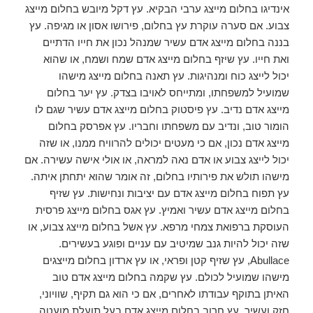
אינדיגו בחלום מייצג ערבי הבקיא. עץ דקל מיובש בחלום מייצג
צבוע. אם סערה עוקרת עץ בחלום, פירושו אסון או מגיפה. עץ
בננה בחלום מייצג אדם עשיר שמנהל נכון את חייו הדתיים
ואת חייו. עץ שיזף בחלום מייצג אדם שמח ושמח, או שהוא
יכול לייצג כוח ומנהיגות. עץ תאנה בחלום מייצג מישהו
שמועיל למשפחתו, ומתייחס לאויבו בצדק. עץ יער בחלום
מייצג אדם נדיב. עץ פיסטוק בחלום מייצג אדם עשיר שגם לו
הומור טוב, ונדיב עם משפחתו וחבריו. עץ אפרסק בחלום
מייצג אדם נכון, אם כי מעטים יכולים להרוויח ממנו, או שזה
יכול לייצג צבוע או אדם נאה למראה, או אולי אישה עשירה. אם
מישהו תולש את פירותיו בחלום, זה אומר שהוא יתחתן איתה.
עץ תפוח בחלום מייצג אדם עם יציבות ונחישות. עץ שזיף
בחלום מייצג אדם עשיר ואמיץ. עץ אגס בחלום מייצג פרסית
העוסקת ברפואת צמחי מרפא. עץ אשל בחלום מייצג צבוע, או
שזה יכול להיות גנב שמיטיב עם עניים ופוגע בעשירים.
Abullace, עץ שזיף קטן ופראי, או עץ ארדון בחלום מייצגים
מישהו שמועיל לכולם. עץ שקמה בחלום מייצג אדם טוב
האיתן בתוקף עבודתו לאחרים, אם כי הוא גם תקיף, שוויוני,
חזק ועשיר. עץ חרוב בחלום מייצג אדם בעל תועלת מועטה