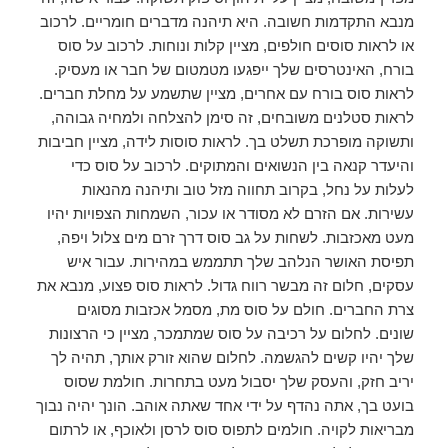
מנבא התקדמות חשובה. היא תיהנה מדברים חומריים. לרכוב
או לראות סוסים חולפים, מציין קלות ונוחות. לרכוב על סוס
בורח, האינטרסים שלך ייפגעו מטמטום של חבר או מעסיק.
לראות סוס בורח עם אחרים, מציין שתשמע על מחלת חברים.
לראות סטלנים משובחים, זה סימן להצלחה ולמחיה גבוהה,
ותשוקה מופרכת תשלט בך. לראות סוסות לידה, מציין חביבות
והיעדר קנאה בין הנשואים והמתוקים. לרכוב על סוס כדי
לעלות על נחל, בקרוב תחווה מזל טוב ותיהנה מהנאות
עשירות. אם הזרם לא מסודר או עכור, השמחות הצפויות יהיו
מעט מאכזבות. לשחות על גב סוס דרך זרם מים צלול ויפה,
תפיסת האושר הנלהב שלך תתממש במהירות. עבור איש
עסקים, חלום זה מבשר רווח גדול. לראות סוס פצוע, מנבא את
צרת החברים. חולם על סוס מת, מסמל אכזבות מסוגים
שונים. לחלום על רכיבה על סוס שמתמכר, מציין כי הרצונות
שלך יהיו קשים להגשמה. לחלום שהוא זורק אותך, תהיה לך
יריב חזק, והעסק שלך יסבול מעט בתחרות. חולמת שסוס
בועט בך, אתה נהדף על ידי אחד שאתה אוהב. הונך יהיה נבוך
מבריאות לקויה. חולמים לתפוס סוס לרסן ולאוכף, או לרתום