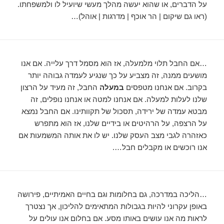
על הדברים, או שהוא יעשה מהלך מעשי שיועיל לו ולמשפחתו.
(ראו גם שיקום | הר אוכף | מדרגות | אוהל)…
…אם החבל תלוי מלמעלה, אז הוא מסמל דרך עלייה. אם אנו
מושעים ממנה, זה מצביע על כך שנגיע לעמדה גבוהה יותר
בקרוב. אם אנחנו מטפסים
במעלה
החבל, זה מעיד על הרצון
שלנו לעלות למעלה. אם אנחנו למטה או אנחנו נופלים, זה
מבטא עמדה של ירידה, תסכול של תקוותינו. אם החבל נמצא
על הרצפה, על הרהיטים או בידיים שלנו, אז הוא מתפרש
כאזהרה לגבי מצב העסק שלנו. יש לו את אותה המשמעות אם
אנו רוכשים או מקבלים חבל….
…הליכה במדרכה, גם בחלומות וגם בחיים האמיתיים, פירושה
באופן עקרוני להיות בגבולות המתאימים להליכון, אך נצטרך
לראות מה אנו עושים באותו מסע. אם בחלום אנו עולים על