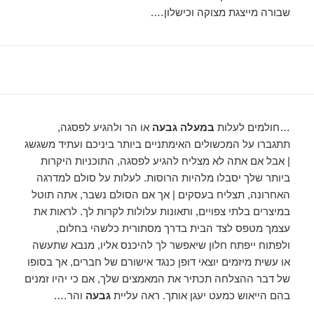
שבורה מייצגת מצוקה וכישלון….
…חולמים לעלות
במעלה גבעה
או הר ולהגיע לפסגה,
תתגברו על המכשולים האימתניים ביותר ביניכם ועתיד משגשג
| אבל אם אתה לא מצליח להגיע לפסגה, התוכניות היקרות
ביותר שלך יסבלו מלהיות הרוסות. לעלות על סולם למדרגה
האחרונה, תצליח בעסקים | אך אם הסולם נשבר, אתה תוטל
במיצרים בלתי צפויים, ותאונות עלולות לקרות לך. לראות את
עצמך מטפס לצד הבית בדרך מסתורית כלשהי בחלום,
ולפתוח ייפתח חלון שיאפשר לך להיכנס אליו, מנבא שתעשה
או עשית מיזמים יוצאי דופן כנגד אישורם של חברים, אך בסופו
של דבר ההצלחה תכתיר את המאמצים שלך, אם כי יהיו זמנים
בהם הייאוש כמעט יעגן אותך. ראה עליית
גבעה
והר….