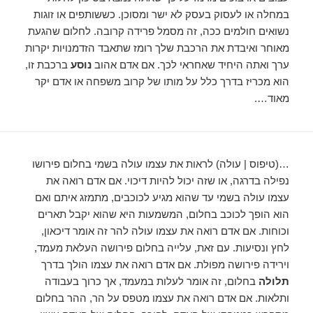
במחלה או לעסוק בעסק לא ישר ומסוכן. כששותפים או זוגות
נשואים חולמים ככה, זה מסמל פרידה קרובה. לחלום שהגעת
מאוחר ואיבדת את הרכבת שלך רומז שתאבד הזדמנויות יקרות
ערך ואתה היחיד שאחראי לכך. אם אדם אהוב
נוסע
ברכבת זו,
הוא מכריז בדרך כלל על מותו של קרוב משפחה או אדם יקר
מאוד….
…(טיפוס | עולה) לראות את עצמו עולה בשמי בחלום פירושו
נפילה בדרגה, או שזה יכול להיות דיכוי. אם אדם רואה את
עצמו עולה בשמי עד שהוא מגיע לכוכבים, מתמזג איתם ואם
הוא הופך לכוכב בחלום, המשמעות היא שהוא יקבל תארים
וכוחות. אם אדם רואה את עצמו עולה להר זה אומר דיכאון,
לחץ ונסיעות. עם זאת, עלייה בחלום פירושה העלאת מעמד,
וירידה פירושה מפולת. אם אדם רואה את עצמו הולך בדרך
תלולה
בחלום, זה אומר לעלות במעמד, אך כרוך בעבודה
ותלאות. אם אדם רואה את עצמו מטפס על הר, ההר בחלום