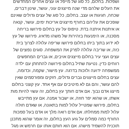
ושפלות. בחלום, כל סוג של מייפל או עצים אחרים המחדשים
את העלים שלהם מדי שנה מייצגים עוני, עושר, שינון דברים,
שכחה, ​​חגיגות או עצב. בחלום, כל סוג של עצים גדולים שאינם
שופכים את עליהם בחורף מייצגים אריכות ימים, עושר, קנאה
או איתנות איתנה בדת. טיפוס על עץ בחלום פירושו בריחה
מסכנה, או הימנעות בזהירות של משהו מדאיג. פירושו של עץ
לא ידוע בתוך ביתו בחלום פירושו שריפה עלולה לצרוך בית
כזה, או שריבה עלולה לפרק את המשפחה. סוגים נפוצים של
עצים ועצי עיר בחלום מייצגים אויבים, או גברים המחפשים
רווחים כדין. נטיעת שתיל בחלום פירושה להתחתן עם ילדה
ממשפחה ידועה ולזכות בדרגה. עץ מישור, שקמה, וכדומה,
עצים בחלום מייצגים גברים גדולים, חזקים ומפורסמים שאין
להם עושר, והם גם לא מיטיבים עם אף אחד. עץ קוצני בחלום
מייצג אדם נבוך. אם אדם חותך עץ בחלום, זה עשוי להיות מות
אשתו, או שהוא יפר חוזה, או ישבור אמנה. אם עץ מתייבש
בחלום, פירושו שמטייל עלול למות בתאונה, או שאדם חולה
עלול למות ממחלתו. אם אדם רואה מלך או אדם בעל סמכות
החורף כמה סמלים על גזע העץ בחלום, זה אומר שהוא מתכנן
תוכנית להשמיד מישהו. אם הוא חותם אותו עם חרמש או מגל