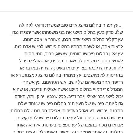
…עץ תפוח בחלום מייצג אדם טוב שמשרת ודואג לקהילה
שלו. סדק בעץ בחלום מייצג את בני משפחתו אשר יתנגדו נגדו.
עץ דקליר בחלום מייצג אדם חכם, משורר או אסטרונום.
לראות אחד, או לשבת תחתיו בחלום פירושו לפגוש אדם כזה.
עץ אלון בחלום פירושו רווחים, שגשוג, כבוד, התייחסות
לאנשים חסרי תשומת לב שגרים בהרים, או שאולי זה יכול
להיות פירושו לבקר בצדיקים או בשכונה שחיה במדבר או
בהריסות לא מיושבים. עץ מימוזה בחלום מייצג קמצנות, רע או
רדיפה אחר מעשיהם של יושבי אש הגיהינום. עץ אשחר
המגדל פרי דמויי בחלום מייצג אישה אצילית ונדיבה, או שהוא
יכול לייצג גבר אצילי וגבר נדיב. ככל שצבעו ירוק יותר, האדם
גדול יותר. פירושו של העץ הזה בחלום פירושו שאחד יעלה
בתחנה, ירכוש ידע ויגדל באדיקות. אכילת הפירות שלה בחלום
פירושה מחלה. טיפוס על עץ זה בחלום פירושו לחץ וקשיים.
אם אדם מכיר במצבו של עץ ספציפי בערנות, אז רואה אותו
בחלומו, זה אומר שמצב כזה יימשך. באופן כללי, עצים בחלום