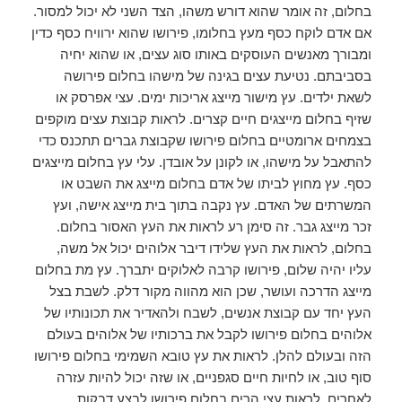
בחלום, זה אומר שהוא דורש משהו, הצד השני לא יכול למסור.
אם אדם לוקח כסף מעץ בחלומו, פירושו שהוא ירוויח כסף כדין
ומבורך מאנשים העוסקים באותו סוג עצים, או שהוא יחיה
בסביבתם. נטיעת עצים בגינה של מישהו בחלום פירושה
לשאת ילדים. עץ מישור מייצג אריכות ימים. עצי אפרסק או
שזיף בחלום מייצגים חיים קצרים. לראות קבוצת עצים מוקפים
בצמחים ארומטיים בחלום פירושו שקבוצת גברים תתכנס כדי
להתאבל על מישהו, או לקונן על אובדן. עלי עץ בחלום מייצגים
כסף. עץ מחוץ לביתו של אדם בחלום מייצג את השבט או
המשרתים של האדם. עץ נקבה בתוך בית מייצג אישה, ועץ
זכר מייצג גבר. זה סימן רע לראות את העץ האסור בחלום.
בחלום, לראות את העץ שלידו דיבר אלוהים יכול אל משה,
עליו יהיה שלום, פירושו קרבה לאלוקים יתברך. עץ מת בחלום
מייצג הדרכה ועושר, שכן הוא מהווה מקור דלק. לשבת בצל
העץ יחד עם קבוצת אנשים, לשבח ולהאדיר את תכונותיו של
אלוהים בחלום פירושו לקבל את ברכותיו של אלוהים בעולם
הזה ובעולם להלן. לראות את עץ טובא השמימי בחלום פירושו
סוף טוב, או לחיות חיים סגפניים, או שזה יכול להיות עזרה
לאחרים. לראות עצי הרים בחלום פירושו לבצע דבקות