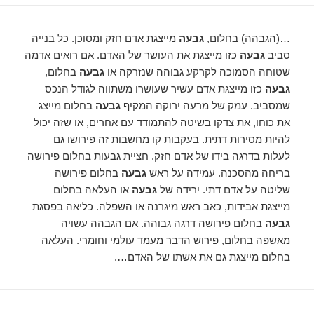
…(הגבהה) בחלום,
גבעה
מייצגת אדם חזק ומסוכן. כל בנייה
סביב
גבעה
כזו מייצגת את העושר של האדם. אם רואים אדמה
שטוחה הסמוכה לקרקע גבוהה שנזרקה או
גבעה
בחלום,
גבעה
כזו מייצגת אדם עשיר שעושרו משתווה לגודל הנכס
שמסביב. עמק של מרעה ירוקה המקיף
גבעה
בחלום מייצג
את כוחו, את צדקו בשיטה להתמודד עם אחרים, או שזה יכול
להיות מסירות דתית. בעקבות קו מחשבות זה פירושו גם
לעלות בדרגה בידו של אדם חזק. חציית גבעות בחלום פירושה
בריחה מהסכנה. עמידה על ראש
גבעה
בחלום פירושה
שליטה על אדם דתי. ירידה של
גבעה
או העלאה בחלום
מייצגת אבידות, כאב ראש מיגרנה או השפלה. כליאה בפסגת
גבעה
בחלום פירושה דרגה גבוהה. אם הגבהה עשויה
מאשפה בחלום, פירוש הדבר מעמד עולמי וחומרי. העלאה
בחלום מייצגת גם את אשתו של האדם….