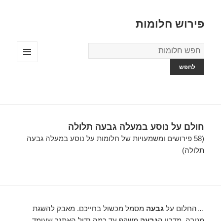
פירוש חלומות
מילון
החלומות
תפריטים
ווידג'טים
חולם על נוסע במעלה גבעה תלולה
(58 פירושים ומשמעויות של חלומות על נוסע במעלה גבעה
תלולה)
…החלום על
גבעה
מסמל מכשול בחייכם. מאבק להשגת
מטרה. מדרון ה
גבעה
משקף עד כמה גדול האתגר שעומד