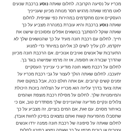
מכריז על נסיעה הקרובה. לחלום שאתה
נוסע
ברכבת שנעים
לאט מרמז שאתה מרגיש חסר מנוחה מכיוון שענייניך
העסקיים אינם מתקדמים במהירות כפי שציפית. לחלום
שאתה
נוסע
ברכבת והיא עוברת במנהרה מצביע על כך
שאתה שוקל להסתבך בנושאים אפלים ומסוכנים שישנו את
חייך. לחלום עם רכבת חונה מעיד על כך שהנושאים שלך לא
יתקדמו, לכן עליך לשים לב אליהם במיוחד כדי למנוע
התערבות של אנשים ואויבים אנוכיים. אם הרכבת חונה מכיוון
שהדרך שבורה או חסומה, אז זה מרמז שמישהו בוגד בך.
לחלום על רכבת משא חונה מודיע כי ענייניך העסקיים
יתעכבו. לחלום שאתה הולך לעצור על גבי רכבת מכריז על
זמנים קשים קרובים. אם אתה חולם ככה, אבל במקום זאת
אתה צועד בדרך עליזה הוא מכריז על הצלחה בזכות היכולת
והמיומנויות שלך. לחלום על מסילת רכבת מוצפת ושהמים
צלולים ונקיים מודיעה שהעניינים שלך מסתדרים טוב, אם כי
באיחור מסוים. עם זאת, אם המים בוציים, זה מצביע על כך
שתסבלו מהפרעות קשות ואתם נמצאים בסיכון לחוות אובדן.
לחלום שאתה על סיפונה של רכבת חונה ממנה ירדו אנשים
עצובים או בוכים מרמז על כך שאתה נמצא בסיכון לחלות