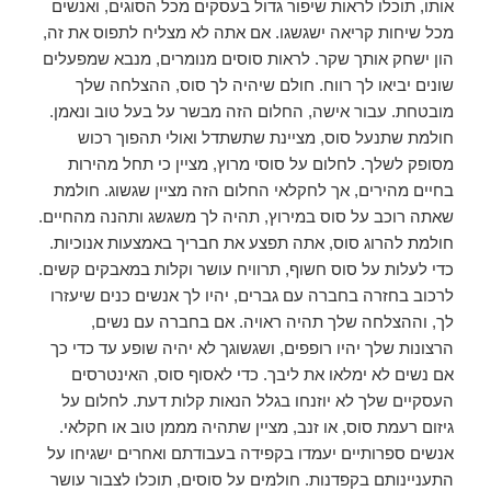
אותו, תוכלו לראות שיפור גדול בעסקים מכל הסוגים, ואנשים
מכל שיחות קריאה ישגשגו. אם אתה לא מצליח לתפוס את זה,
הון ישחק אותך שקר. לראות סוסים מנומרים, מנבא שמפעלים
שונים יביאו לך רווח. חולם שיהיה לך סוס, ההצלחה שלך
מובטחת. עבור אישה, החלום הזה מבשר על בעל טוב ונאמן.
חולמת שתנעל סוס, מציינת שתשתדל ואולי תהפוך רכוש
מסופק לשלך. לחלום על סוסי מרוץ, מציין כי תחל מהירות
בחיים מהירים, אך לחקלאי החלום הזה מציין שגשוג. חולמת
שאתה רוכב על סוס במירוץ, תהיה לך משגשג ותהנה מהחיים.
חולמת להרוג סוס, אתה תפצע את חבריך באמצעות אנוכיות.
כדי לעלות על סוס חשוף, תרוויח עושר וקלות במאבקים קשים.
לרכוב בחזרה בחברה עם גברים, יהיו לך אנשים כנים שיעזרו
לך, וההצלחה שלך תהיה ראויה. אם בחברה עם נשים,
הרצונות שלך יהיו רופפים, ושגשוגך לא יהיה שופע עד כדי כך
אם נשים לא ימלאו את ליבך. כדי לאסוף סוס, האינטרסים
העסקיים שלך לא יוזנחו בגלל הנאות קלות דעת. לחלום על
גיזום רעמת סוס, או זנב, מציין שתהיה מממן טוב או חקלאי.
אנשים ספרותיים יעמדו בקפידה בעבודתם ואחרים ישגיחו על
התעניינותם בקפדנות. חולמים על סוסים, תוכלו לצבור עושר