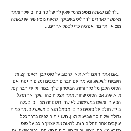
…לחלום שאתה
נוסע
מרמז שאין לך שליטה בחיים שלך ואתה
מאפשר לאחרים להחליט בשבילך. לראות
נוסע
פירושו שאתה
מוציא יותר מדי אנרגיה כדי לספק אחרים….
…אם אתה חולם לראות או לרכוב על סוס לבן, האינדיקציות
חיוביות לשגשוג ונעימה עם חברים חביבים ונשים הוגנות. אם
הסוס הלבן מלוכלך ורזה, הביטחון שלך יבגוד על ידי חבר קנאי
או אישה. אם הסוס שחור, אתה תצליח בהון שלך, אך תרגל
הטעיה, ואשם במשימות. לאישה, חלום זה מציין כי בעלה
בוגד. חולם על סוסים כהים, מסמל תנאים משגשגים, אך כמות
גדולה של חוסר שביעות רצון. תענוגות חולפים בדרך כלל
עוקבים אחר החלום הזה. לראות את עצמך רוכב על סוס
מפרץ משובח, מציין עליית הון וסיפוק תשוקה. עבור אישה, זה