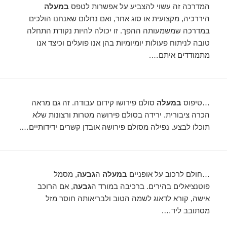
המדרכה זה עשוי להצביע על אפשרות לטפס
במעלה
היררכיה, מקצועית או סוג אחר, ואם נחלום שאנחנו הולכים
במדרכה שמשמעותה ההפך. זו יכולה להיות נקודת התחלה
טובה לניתוח פעולות יומיומיות בהן אנו פועלים וכיצד אנו
מתמודדים איתם….
…טיפוס
במעלה
סולם פירושו קידום עבודה. זה גם מראה
הכרה ציבורית. ירידה בסולם פירושה מטרות ורצונות שלא
תוכלו לבצע. נפילה מסולם פירושה אובדן קשרים ידידותיים….
…חולם לרכוב על אופניים
במעלה
ה
גבעה
, מסמל
פוטנציאלים בהירים. ברכיבה במורד ה
גבעה
, אם הרוכב
אישה, קורא לדאוג לשמה הטוב ולבריאותה חוסר מזל
מסתובב ליד….