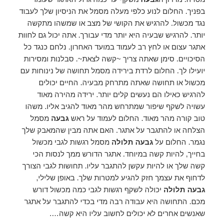
בפניך. החלום לנוע כלפי מעלה מסמל את הניסיון שלך לעבוד
נגד מכשול. להרגיש את הקושי של מצב או שמשהו מתקשה
יותר. להרגיש שבעיה היא יותר מדי עבורך. אתה יכול גם לחוות
אתגר עצום או לחץ רב לעמוד במועד האחרון. נלחם כנגד כל
הסיכויים. סימן שאתה צריך ~קשה לצאת~. סבלנות ומסירות
יועילו לך. החלום לרדת בירידה מסמל תחושה של נינוחות עם
מכשול או תחושה שאתה מתרחק מבעיה. החיים יכולים
להרגיש כאילו הם נעשים קלים יותר. ירידה מהירה מאוד
עשויה לשקף שיפור שמתרחש מהר מאוד להגיב אליו. משהו
טוב קורה מהר מאוד. החלום לעמוד על ראש
גבעה
מסמל
הצלחה או להתגבר על אתגר. האם אתה מבין שהמאבק שלך
נגמר. החלום על
גבעה תלולה
מסמל רגשות לגבי מכשול
בחייך, להיות קשה במיוחד. אתגר הדורש ממך לנסות הכי
קשה שלך או להיות עקשן להתגבר עליו. תחושות לגבי הצורך
לדחוף את עצמך חזק להגיע למטרות שלך. באופן שלילי,
גבעה תלולה
יכולה לשקף רגשות לגבי כמה מכשול דורש
מכם. התחושה היא עבודה רבה מדי בכדי להתגבר על אתגר
שאנשים אחרים לא יכולים לחשוב עליו היא קשה….