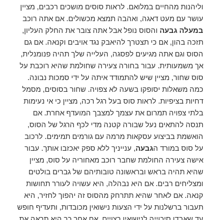
וליהנות מהחיים במלואם. לראות סוסים מושכים רכבים, מציין
עושר עם מעט דאגה, ואהבה תמצא מכשולים. אם אתה רוכב
במעלה גבעה
והסוס נופל אבל אתה צובר את החלק העליון,
תזכה בהון, אם כי תצטרך להיאבק נגד אויבים וקנאה. אם גם
הסוס וגם אתה מגיעים לפסגה, העלייה שלך תהיה פנומנלית,
אך משמעותית. עבור בחורה צעירה שחולמת שהיא רוכבת על
סוס שחור, מציין שיש להתמודד איתה על ידי סמכות נבונה.
כמה משאלות יסופקו בשעה לא צפויה. שחור בסוסים, מסמל
דחיות בציפיות. לראות סוס בעל רגל רכה, מציין כי אי נעימות
בלתי צפויה תמרום את עצמך למצבך המועדף אחרת. אם
תנסה להתאים נעל שבורה קטנה מדי לכף הרגל של הסוס,
הואשמת בביצוע עסקאות מרמה עם גורמים תמימים. לרכוב
על סוס במורד ה
גבעה
, ענייניך ללא ספק יאכזבו אותך. עבור
אישה צעירה החולמת שחבר רוכב מאחוריה על סוס, מציין
שהיא תהיה בראש ובראשונה טובותיהם של גברים בולטים
ומצליחים רבים. אם היא נבהלה, היא עשויה לעורר תחושות
קנאה. אם לאחר שהיא תתרחק מהסוס זה יהפוך לחזיר, היא
תעבור ברשלנות על ידי הצעות נישואין מכובדות, ותעדיף חופש
עד שאבדו סיכוייה לנישואין רצויים. אם אחר כך היא תראה את