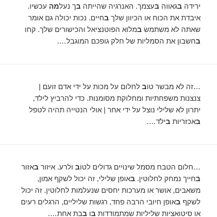
ירידה
ב
גאווה
ב
עצמך. האנרגיה שהייתה
ב
ך נעל
מה
עכשיו.
איבדת את הכוח או הכיוון שלך
ב
חיים. נכות יכולה גם אומר
שאתה לא משתמש
ב
מלוא הפוטנציאל והכישורים שלך. קחו
ב
חשבון את הסמליות של חלק גופכם המוגבל….
…זה לא מבשר טו
ב
לחלום על מכות על ידי אדם זועם |
צנצנות משפחתיות ומחלוקת מסומנות. כדי להרביץ לילד,
יתרון לא שלילי נוצל על ידי אחר | אולי הנטייה תהיה לטפל
ב
אכזריות
ב
ילד….
…חלום הטבח מסמל שינויים גדולים לטו
ב
ולרע. איזור
ב
אזור
ב
חייך נמחק לחלוטין.
ב
אופן שלילי, זה יכול לשקף אמון,
משאבים, אושר או מערכות יחסים שנעלמות לחלוטין. זה יכול
לשקף
ב
אופן חיובי הרבה פחד, רגשות שליליים, הרגלים רעים
או סיטואציות שליליות שמתמודדות
ב
ו
ב
בת אחת….