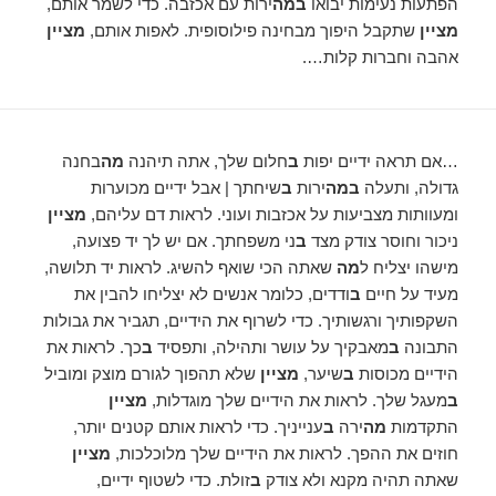
הפתעות נעימות יבואו
במה
ירות עם אכזבה. כדי לשמר אותם,
מציין
שתקבל היפוך מבחינה פילוסופית. לאפות אותם,
מציין
אהבה וחברות קלות….
…אם תראה ידיים יפות
ב
חלום שלך, אתה תיהנה
מה
בחנה
גדולה, ותעלה
במה
ירות
ב
שיחתך | אבל ידיים מכוערות
ומעוותות מצביעות על אכזבות ועוני. לראות דם עליהם,
מציין
ניכור וחוסר צודק מצד
ב
ני משפחתך. אם יש לך יד פצועה,
מישהו יצליח ל
מה
שאתה הכי שואף להשיג. לראות יד תלושה,
מעיד על חיים
ב
ודדים, כלומר אנשים לא יצליחו להבין את
השקפותיך ורגשותיך. כדי לשרוף את הידיים, תגביר את גבולות
התבונה
ב
מאבקיך על עושר ותהילה, ותפסיד
ב
כך. לראות את
הידיים מכוסות
ב
שיער,
מציין
שלא תהפוך לגורם מוצק ומוביל
ב
מעגל שלך. לראות את הידיים שלך מוגדלות,
מציין
התקדמות
מה
ירה
ב
ענייניך. כדי לראות אותם קטנים יותר,
חוזים את ההפך. לראות את הידיים שלך מלוכלכות,
מציין
שאתה תהיה מקנא ולא צודק
ב
זולת. כדי לשטוף ידיים,