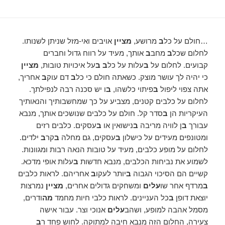
…חולם על כל
ב
מרושע,
מציין
אויבים ואי-מזל שניתן לשנותו.
לחלום שכל
ב
מחב
ב
אותך, מעיד על רווח גדול וחברים
קבועים. לחלום על
ב
עלות על כל
ב ב
על איכויות טובות,
מציין
כי יהיה לך עושר מוצק. כשאתה חולם כי כל
ב
דם עוק
ב
אחריך,
אתה צפוי ליפול
ב
פיתוי כלשהו, ​​
ב
ו יש סכנה רבה לנפילתך.
לחלום על כלבים קטנים, מצביע על כך שמחשבותיך והנאותיך
העיקריות הן
ב
סדר קל. חולם על כלבים שנושכים אותך, מנבא
עבורך
ב
ן לוויה מריבה
ב
נישואין או
ב
עסקים. כלבים רזים
ומטונפים מעידים על כישלון
ב
עסקים, גם מחלה
ב
קר
ב
ילדים.
לחלום על מופע כלבים, מעיד על טובות הנאה רבות ומגוונות.
לשמוע את נביחות הכלבים, מנבא חדשות
ב
עלות אופי מדכא.
קשיים הם הסיכוי הגבוה
ב
יותר לעקו
ב
אחריהם. לראות כלבים
ב
מרדף אחר שו
עלים
ומשחקים גדולים אחרים,
מציין
נמרצות
יוצאת דופן
ב
כל העניינים. לראות כלבי חיות מחמד
מה
ודרים,
מסמל אהבה למופע, ושהב
עלים
אנוכי וצר. עבור אישה
צעירה, החלום הזה מנבא חיבה למתוקה. לחוש פחד ר
ב