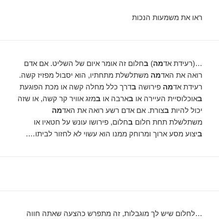
ראו את משמעות הנכות
…(רעידת אד
מה
)
ב
חלום זה אומר איום של השליט. אם אדם
רואה את האד
מה
משתלשלת מתחתיו, הוא יסבול מפזיז קשה.
רעידת אד
מה
פירושה
ב
דרך כלל מחלה קשה או מכת הפוגעת
ב
אוכלוסיית העיירה או
ב
ארבה או
ב
מזג אוויר קר קשה, או שזה
יכול להיות
ב
צורת. אם אדם רשע רואה את האד
מה
משתלשלת תחת חלום
ב
חלום, פירושו עונש על חטאיו או
ב
יצוע מסע ארוך ומרוחק ממנו הוא עשוי לא לחזור לביתו….
…לחלום שיש לך מוגבלות, זה מתפרש כהצעה שאתה חווה