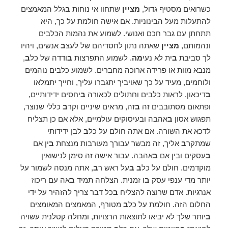
כשרואים מסטיף גדול,
מציין
שתחוו אי נוחות
ב
גלל המאמצים
להתעלות מעל הבינוניות. אם אישה חולמת על כך, היא
תתחתן עם גבר חכם ואנושי. לשמוע את נהמות הכלבים
ונהמותם,
מציין
שאתה נתון לחסדיהם של לעצ
ב
אנשים, ויהיו
לך סביבת
ב
ית לא נעי
מה
. לשמוע התפרצות
ב
ודדה של כל
ב
,
מנבא מוות או פרידה ארוכה מחברים. לשמוע כלבים נוהמים
ולוחמים, מעיד על כך שאויביך יתגברו עליך, וחייך יתמלאו
ב
דיכאון. לראות כלבים וחתולים לכאורה
ב
יחסים ידידותיים,
ופתאום מסתובבים זה
ב
זה, מראים שיניים וקר
ב
כללי שנוצר,
תפגוש אסון
ב
אהבה ובעיסוקים עולמיים, אלא אם כן תצליח
לדכא את השורה. אם אתה חולם על כל
ב
לבן ידידותי
שמתקר
ב
אליך, זה מבשר עבורך מעורבות מנצחת
ב
ין אם
ב
עסקים ובין אם
ב
אהבה. עבור אישה זה סימן לנישואין
מוקדמים. חולם על כל
ב ב
על ראש ר
ב
, אתה מנסה לשמור על
יותר מדי ענפי עסק
ב
ו זמנית. הצלחה תמיד
ב
אה עם ריכוז
אנרגיות. אדם שרוצה להצליח
ב
כל דבר צריך להזהיר על ידי
החלום הזה. חולמת על כל
ב
מטורף, המאמצים המאומצים
ב
יותר שלך לא יביאו לתוצאות הרצויות, ומחלה קטלנית עשויה