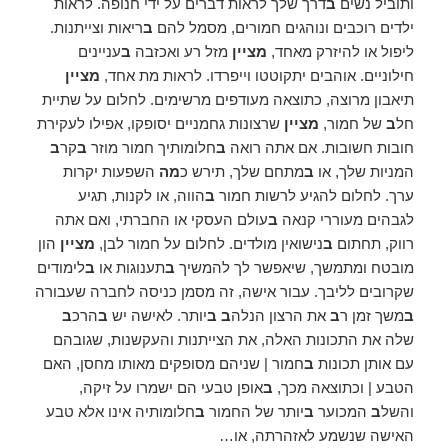
ותוביל נשים
ב
דרך שלך לראות דברים על ידי חנופה. לראות
ילדים רוכבים ונוהגים חמורים, מסמל להם
ב
ריאות וצייתנות.
ליפול או להיזרק מאחד,
מציין
מזל רע ואכזבה
ב
עניינים
חילוניים. אוהבים יתקוטטו וייפרדו. לראות מת אחד,
מציין
תיאבון מרוצה, כתוצאה מעודפים מרשימים. לחלום על שתיית
חל
ב
של חמור,
מציין
שרצונות גחמניים יסופקו, אפילו לעקירת
חובות חשובות. אם אתה רואה
ב
חלומותיך חמור מוזר
ב
קר
ב
המניות שלך, או
ב
מתחם שלך, תירש כ
מה
השפעות יקרות
ערך. לחלום להגיע לרשות חמור
ב
הווה, או לקנות, תגיע
לגבהים מעוררי קנאה
ב
עולם העסקי או החברתי, ואם אתה
רווק, תחתום
ב
נישואין מולדים. לחלום על חמור לבן,
מציין
הון
מובטח ומתמשך, שיאפשר לך להמשיך
ב
תענוגות או
ב
לימודים
שקרובים לליבך. עבור אישה, זה מסמן כניסה לחברה שעבורה
ב
משך זמן ר
ב
את הרצון הנלה
ב ב
יותר. לאישה יש
ב
הרכ
ב
שלה את התכונות האלה, את הצייתנות והעקשנות, שגובהם
עם אותן תכונות
ב
חמור | שניהם מסופקים מאותו מחסן, האם
הטבע | וכתוצאה מכך,
ב
אופן טבעי הם ישמרו על זיקה,
והשל
ב
המכוער
ב
יותר של החמור
ב
חלומותיה אינו אלא טבע
האישה שנשמע לאזהרתה, או…