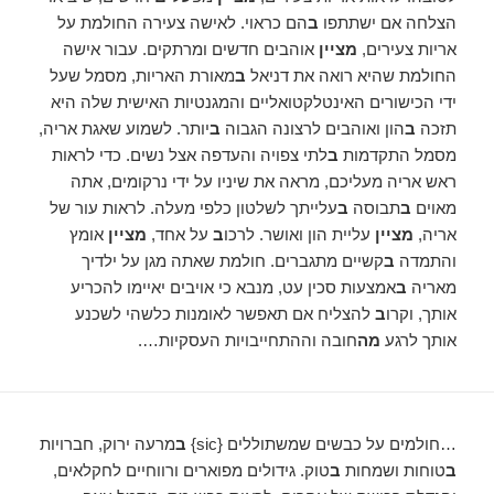
הצלחה אם ישתתפו
ב
הם כראוי. לאישה צעירה החולמת על
אריות צעירים,
מציין
אוהבים חדשים ומרתקים. עבור אישה
החולמת שהיא רואה את דניאל
ב
מאורת האריות, מסמל שעל
ידי הכישורים האינטלקטואליים והמגנטיות האישית שלה היא
תזכה
ב
הון ואוהבים לרצונה הגבוה
ב
יותר. לשמוע שאגת אריה,
מסמל התקדמות
ב
לתי צפויה והעדפה אצל נשים. כדי לראות
ראש אריה מעליכם, מראה את שיניו על ידי נרקומים, אתה
מאוים
ב
תבוסה
ב
עלייתך לשלטון כלפי מעלה. לראות עור של
אריה,
מציין
עליית הון ואושר. לרכו
ב
על אחד,
מציין
אומץ
והתמדה
ב
קשיים מתגברים. חולמת שאתה מגן על ילדיך
מאריה
ב
אמצעות סכין עט, מנבא כי אויבים יאיימו להכריע
אותך, וקרו
ב
להצליח אם תאפשר לאומנות כלשהי לשכנע
אותך לרגע
מה
חובה וההתחייבויות העסקיות….
…חולמים על כבשים שמשתוללים {sic}
ב
מרעה ירוק, חברויות
ב
טוחות ושמחות
ב
טוק. גידולים מפוארים ורווחיים לחקלאים,