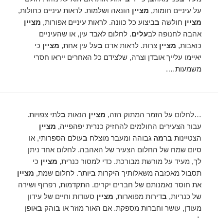
על עיניים חומות,
מציין
הונאה ושלמות. לראות עיניים כחולות,
מציין
חולשה
ב
ביצוע כל כוונה. לראות עיניים אפורות,
מציין
אהבה לחנופה לב
עלים
. לחלום לאבד עין, או שהעיניים
כואבות,
מציין
צרות. לראות אדם
ב
על עין אחת,
מציין
כי
יאיימו עלייך אובדן וצרה, שלצידם כל האחרים ייראו חסרי
משמעות….
…לחלום על הזמר המתוק הזה,
מציין
הנאות
ב
לתי צפויות.
עבור הצעירים החולמים להחזיק כנרית יפהפייה,
מציין
הצטיינות
ב
ר
מה
גבוהה ומעבר מוצלח
ב
עולם הספרותי, או
סיום שמח של החלום הצעיר של האהבה. לחלום אחד ניתן
לך, מעיד על מורשת מבורכת. כדי למסור כנרית,
מציין
כי
תסבול מאכזבה משאלותיך היקרות
ב
יותר. לחלום שמת,
מציין
את חוסר נאמנותם של חברים יקרים. התקדמות, רפרוף ושירה
של כנריות,
ב
דירות מפוארות,
מציין
סעודות וחיים של עידון
מעודן, עושר וחברות מספקת. אם האור מוזר או
ב
והק
ב
אופן