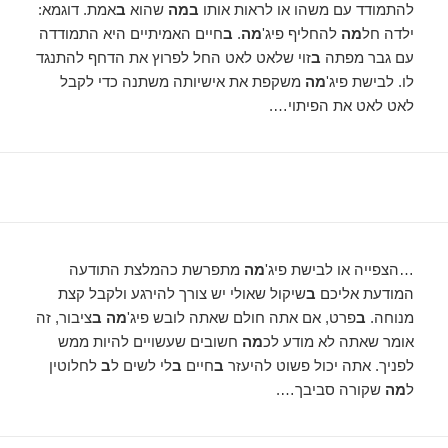
להתמודד עם משהו או לראות אותו
במה
שהוא
ב
אמת. דוגמא:
ילדה חל
מה
להחליף פיג'
מה
.
ב
חיים האמיתיים היא התמודדה
עם גבר מפתה
ב
זוי שלאט לאט החל לפרוץ את הדחף להתנגד
לו. לבישת פיג'
מה
משקפת את אישיותה משתנה כדי לקבל
לאט לאט את הפיתוי….
…הצפייה או לבישת פיג'
מה
מתפרשת כהמלצת התודעה
המודעת אליכם
ב
שיקול שאולי יש צורך להירגע ולקבל קצת
מנוחה.
ב
פרט, אם אתה חולם שאתה לובש פיג'
מה ב
ציבור, זה
אומר שאתה לא מודע לכ
מה
חשובים שעשויים להיות ממש
לפניך. אתה יכול פשוט להיעזר
ב
חיים
ב
לי לשים ל
ב
לחלוטין
ל
מה
שקורה סביבך….