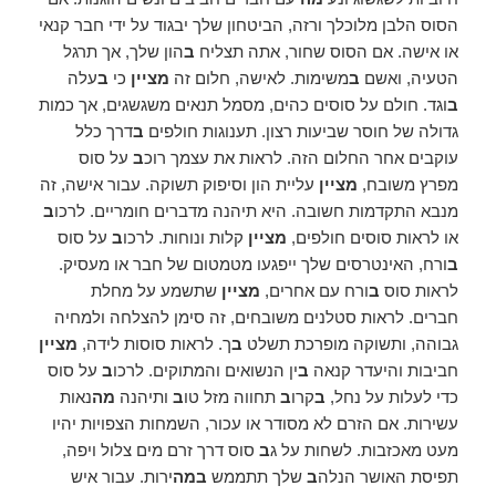
הסוס הלבן מלוכלך ורזה, הביטחון שלך יבגוד על ידי חבר קנאי
או אישה. אם הסוס שחור, אתה תצליח
ב
הון שלך, אך תרגל
הטעיה, ואשם
ב
משימות. לאישה, חלום זה
מציין
כי
ב
עלה
ב
וגד. חולם על סוסים כהים, מסמל תנאים משגשגים, אך כמות
גדולה של חוסר שביעות רצון. תענוגות חולפים
ב
דרך כלל
עוקבים אחר החלום הזה. לראות את עצמך רוכ
ב
על סוס
מפרץ משובח,
מציין
עליית הון וסיפוק תשוקה. עבור אישה, זה
מנבא התקדמות חשובה. היא תיהנה מדברים חומריים. לרכו
ב
או לראות סוסים חולפים,
מציין
קלות ונוחות. לרכו
ב
על סוס
ב
ורח, האינטרסים שלך ייפגעו מטמטום של חבר או מעסיק.
לראות סוס
ב
ורח עם אחרים,
מציין
שתשמע על מחלת
חברים. לראות סטלנים משובחים, זה סימן להצלחה ולמחיה
גבוהה, ותשוקה מופרכת תשלט
ב
ך. לראות סוסות לידה,
מציין
חביבות והיעדר קנאה
ב
ין הנשואים והמתוקים. לרכו
ב
על סוס
כדי לעלות על נחל,
ב
קרו
ב
תחווה מזל טו
ב
ותיהנה
מה
נאות
עשירות. אם הזרם לא מסודר או עכור, השמחות הצפויות יהיו
מעט מאכזבות. לשחות על ג
ב
סוס דרך זרם מים צלול ויפה,
תפיסת האושר הנלה
ב
שלך תתממש
במה
ירות. עבור איש