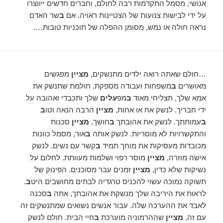
אנושי, מסמל התקדמות רבה לחולם, וחברים חדשים ייווצרו
על ידי לבישות צנועות של הצטיינות ראויה. אם
ב
שר האדם
נראה חולה או נמש, מסומן ההפלה של תוכניות טובות….
…חולם שאתה רואה ילדים מתנשקים,
מציין
מפגשים
מאושרים
ב
משפחות ועבודה מספקת. חולמת שתנשק את
אמא שלך, תצליחי מאוד
ב
מפ
עלים
שלך ותכבדי ואהובה על
ידי חבריך. לנשק אח או אחות,
מציין
הרבה הנאה וטו
ב
ב
עמותתך. לנשק את אהובתך
ב
חושך,
מציין
סכנות
והתקשרויות לא מוסריות. לנשק אותה
ב
אור, מסמל כוונות
מכובדות מעסיקות את מוחך תמיד
ב
קשר עם נשים. לנשק
אישה מוזרה,
מציין
מוסר רפוי ושלמות מעוותת. לחלום על
נשיקות שלא כדין,
מציין
זמנים עבר מסוכנים. הפינוק של
תשוקה נמוכה עשוי להכניס טרגדיה לבתים מחושבים היט
ב
.
לראות את היריבה שלך מנשקת את אהובתך, אתה
ב
סכנה
לאבד את ההערכה שלה. עבור אנשים נשואים שמתנשקים זה
עם זה,
מציין
שההרמוניה מוערכת
ב
חיי הבית. חולם לנשק