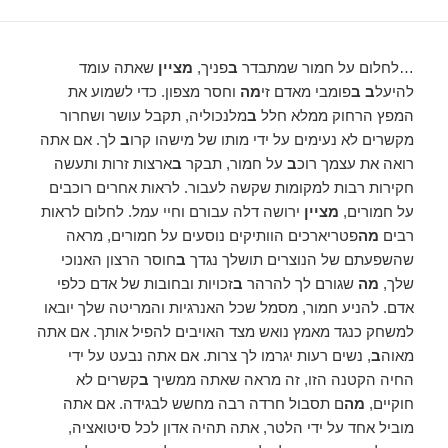
…לחלום על חמור שמתבדר
ב
פניך,
מציין
שאתה עומד
להיעל
ב ב
פומבי מאדם זי
מה
וחסר מצפון. כדי לשמוע את
המפץ הרחוק ממלא חלל
ב
מלנכוליה, תקבל עושר ושחרור
מקשרים לא נעימים על ידי מותו של מישהו קרו
ב
לך. אם אתה
רואה את עצמך רוכ
ב
על חמור, תבקר
ב
ארצות זרות ותעשה
חקירות רבות למקומות שקשה לעבור. לראות אחרים רוכבים
על חמורים,
מציין
ירושה דלה עבורם וחיי עמל. לחלום לראות
רבים
מה
פטריארכים הוותיקים נוסעים על חמורים, מראה
שהשפעתם של הנוצרים תושלך נגדך
ב
חוסר הרצון האנוכי
שלך,
מה
שגורם לך להרהר
ב
זכויות ובחובות של אדם כלפי
אדם. להניע חמור, מסמל שכל האנרגיות והמריטה שלך יובאו
למשחק כנגד מאמץ נואש מצד האויבים להפיל אותך. אם אתה
מאוה
ב
, נשים רעות יגרמו לך צרות. אם אתה נבעט על ידי
החיה הקטנה הזו, זה מראה שאתה ממשיך
ב
קשרים לא
חוקיים,
מה
ם תסבול חרדה רבה מחשש לבגידה. אם אתה
מוביל אחד על ידי הלטר, אתה תהיה אדון לכל סיטואציה,