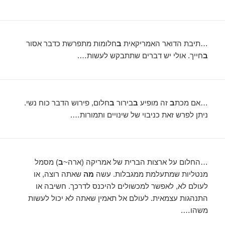
…תיבת הדואר האמריקאית
ב
חלומות מתפרשת כדבר אסור
ב
חייך. אולי יש דברים שתתבקש לעשות….
…אם מכת
ב
זה מופיע
ב
בירור
ב
חלום, פירוש הדבר כוח נשי.
ניתן לפרש זאת כניבוי של שינויים ותמורות….
…החלום על ארצות הברית של אמריקה (ארה~
ב
) מסמל
מנטליות שמתעלמת ממגבלות. עשה
מה
שאתה רוצה, או
לעולם לא, לאפשר למכשולים להיכנס לדרכך. חשיבה או
התנהגות עצמאית. לעולם אל תאמין שאתה לא יכול לעשות
משהו….