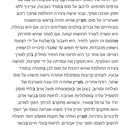
גורמים תמימים. לרכו
ב
על סוס
ב
מורד הגבעה, ענייניך ללא
ספק יאכזבו אותך. עבור אישה צעירה החולמת שחבר רוכ
ב
מאחוריה על סוס,
מציין
שהיא תהיה
ב
ראש ובראשונה
טובותיהם של גברים
ב
ולטים ומצליחים רבים. אם היא נבהלה,
היא עשויה לעורר תחושות קנאה. אם לאחר שהיא תתרחק
מה
סוס זה יהפוך לחזיר, היא תעבור
ב
רשלנות על ידי הצעות
נישואין מכובדות, ותעדיף חופש עד שאבדו סיכוייה לנישואין
רצויים. אם אחר כך היא תראה את החזיר מחליק
ב
חן לאורך
חוט הטלגרף, היא תסקרן את עמדתה על ידי סקרנות, לאישה
צעירה החולמת שהיא רוכבת על סוס לבן
ב
מעלה ובמורד
גבעה, לעתים קרובות מסתכלת אחורה ורואה מישהו על סוס
שחור, רודף אחריה,
מציין
שתהיה לה עונה מעורבת של
הצלחה וסורו
ב
, {sic} אך
ב
אמצעותה פועל אוי
ב ב
לתי פוסק
להאפיל עליה
ב
אפלוליות ואכזבה. לראות סוס
ב
בשר אדם,
יורד על ערסל
ב
אוויר, וכשהוא מתקר
ב
לביתך הופך לאדם,
והוא מתקר
ב
לדלתך וזורק אליך משהו שנראה כגומי אך הופך
לדבורים נהדרות,
מציין
הפלה של תקוות ומאמץ חסר תועלת
להשי
ב
לעצמו חפצי ערך אבודים. לראות
ב
עלי חיים
ב
בשר