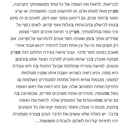
לבריאות. לראות את הגופה של כל אחד ממשפחתך הקרובה,
מציין
מוות לאותו אדם, או לאיזשהו מבני המשפחה, או קרע
חמור
ב
יחסי פנים, גם דיכאון עסקי יוצא דופן. לאוהבים זה סימן
ב
טוח לכישלון
ב
הבטחות
ב
עלות אופי קדוש. לשים כסף על
עיני גופה
ב
חלומותיך,
מציין
כי תראה אויבים חסרי מצפון
שודדים אותך
ב
זמן שאתה חסר אונים להתרעם על פציעה. אם
רק תשים את זה על עין אחת תוכל להחזיר רכוש אבוד אחרי
מאבק כמעט חסר סיכוי. עבור אישה צעירה החלום הזה
מציין
מצוקה ואובדן
ב
כך שהוא מעניק למרבה הצער אמון
ב
עיצו
ב
אנשים. לאישה צעירה שחולמת שבעל החנות
ב
ה היא עובדת
היא גופה, והיא רואה כשהיא יושבת איתו שפניו מגולחות
למשעי, מנבאת שהיא תיפול מתחת לסטנדרט השלמות
ב
ו
החזיקה אותה המאה
ב
שלה. אם היא רואה את ראש הגופה
נופל
מה
גופה, מזהירים אותה מאויבים סודיים, שבפגיעה
ב
ה
גם יגרעו
מה
אינטרס של המעסיק שלה. לראות את הגופה
ב
חנות, מנבא כי אובדן וחוסר נעימות יקזזו את כל הנוגעים
ב
דבר. יש כאלה שלא עושים את הדבר הנכון
ב
צורה מצפונית.
יהיו תחזיות קודרות לשלום ולעבודה משגשגת….