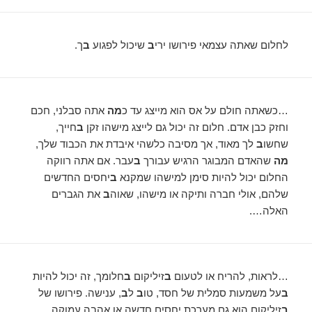
לחלום שאתה עצמאי פירושו ירי
ב
שיכול לפגוע
ב
ך.
…כשאתה חולם על אס הוא מייצג עד כ
מה
אתה סבלני, חכם
וחזק כבן אדם. חלום זה יכול גם לייצג מישהו זקן
ב
חייך,
שחשו
ב
לך מאוד, אך מסיבה כלשהי איבדת את הכבוד שלך,
מה
שהאדם המבוגר הרגיש עבורך
ב
עבר. אם אתה רווקה
החלום יכול להיות סימן למישהו שמקנא
ב
יחסים החדשים
שלהם, אולי חברה ותיקה או מישהו, שאוה
ב
את הגברים
האלה….
…לראות, להריח או לטעום
ב
זיליקום
ב
חלומך, זה יכול להיות
ב
על משמעות סמלית של חסד, טו
ב
ל
ב
, ענישה. פירושו של
ב
זיליקום הוא גם מערכת יחסים חדשה או אהבה עמוקה