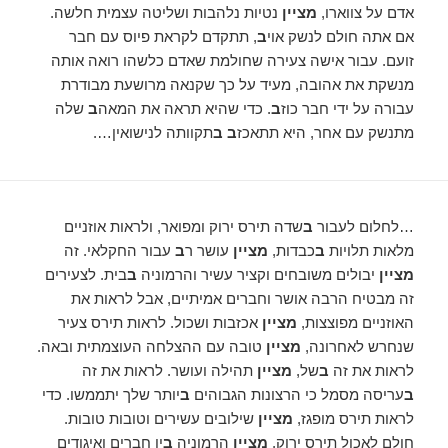
אדם על צווארו,
מציין
נטיות נלהבות ושליטה עצמית חלשה.
אם אתה חולם לנשק אוי
ב
, תתקדם לקראת פיוס עם חבר
זועם. עבור אישה צעירה שחולמת שאדם כלשהו רואה אותה
מנשקת את אהובה, מעיד על כך שקנאה מרושעת מבודרת
עבורה על ידי חבר כוז
ב
. כדי שהיא תראה את המאה
ב
שלה
מתנשק עם אחר, היא תתאכז
ב ב
תקוותה לנישואין….
…לחלום לעבור
ב
שדה תירס ירוק ומפואר, ולראות אוזניים
מלאות תלויות
ב
כבדות,
מציין
עושר ר
ב
עבור החקלאי. זה
מציין
יבולים משובחים וקציר עשיר והרמוניה
ב
בית. לצעירים
זה מבטיח הרבה אושר וחברים אמיתיים, אבל לראות את
האוזניים מפוצצות,
מציין
אכזבות ושכול. לראות תירס צעיר
שנחרש לאחרונה,
מציין
טובה עם ההצלחה העוצמתית ובאה.
לראות את זה
ב
של,
מציין
תהילה ועושר. לראות את זה
ב
עריסה מסמל כי הרצונות הגבוהים
ב
יותר שלך יתממשו. כדי
לראות תירס מופגז,
מציין
שילובים עשירים וטובות טובות.
חולם לאכול תירס ירוק,
מציין
הרמוניה
ב
ין חברים ואיגודים