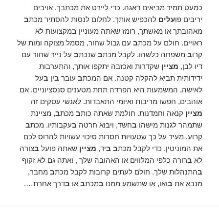
כמעט תמיד מביאים דאגה. כדי ליירט את מכתבך, אויבים
יריבים פו
עלים
להכפיש אותך. לחלום לנסות להסתיר מכת
ב
מאהובתך או מאשתך, רומז שאתה מעוניין
ב
מקצועות לא
ראויים. חולם על מכת
ב
עם גבול שחור, מסמל מצוקה ומות של
קרו
ב
משפחה כלשהו. לקבל מכת
ב
שנכת
ב
על נייר שחור עם
דיו לבן,
מציין
שקדרות ואכזבה יתקפו אותך, והתערבות
ידידותית תביא להקלה קטנה. אם המכת
ב
עובר
ב
ין
ב
על
לאישה, המשמעות היא הפרדה תחת מטענים סנסציוניים. אם
אוהבים, חפשו מריבות ואיומי התאבדות. לאנשי עסקים זה
מציין
קנאה וחמדנות. חולמת שאתה כות
ב
מכת
ב
, מציינת
שתמהר לגנות מישהו
ב
חשד, ויבוא חרטה
ב
עקבותיו. מכת
ב
קרוע, מעיד על כך שטעויות חסרות סיכוי עשויות להרוס לכם
את המוניטין. כדי לקבל מכת
ב ב
יד,
מציין
שאתה פועל
ב
צורה
לא
ב
רורה כלפי המלווים או האהובה שלך , ואתה גם לא זקוף
ב
התנהלות שלך. חולם לעתים קרובות לקבל מכת
ב
מחבר,
מנבא את
ב
ואו, או שתשמע ממנו
ב
מכת
ב
או
ב
דרך אחרת….