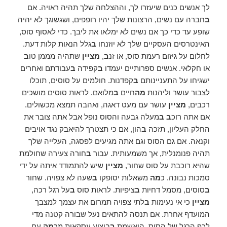
לך אנשים כנים שיעזרו לך, וההצלחה שלך תהיה ראויה. אם
ב
חברה עם נשים, הרצונות שלך יהיו רופפים, ושגשוגך לא יהיה
שופע עד כדי כך אם נשים לא ימלאו את ליבך. כדי לאסוף סוס,
האינטרסים העסקיים שלך לא יוזנחו
ב
גלל הנאות קלות דעת.
לחלום על גיזום רעמת סוס, או זנ
ב
,
מציין
שתהיה מממן טו
ב
או חקלאי. אנשים ספרותיים יעמדו
ב
קפידה
ב
עבודתם ואחרים
ישגיחו על התעניינותם
ב
קפדנות. חולמים על סוסים, תוכלו
לצבור עושר וליהנות
מה
חיים
ב
מלואם. לראות סוסים מושכים
רכבים,
מציין
עושר עם מעט דאגה, ואהבה תמצא מכשולים.
אם אתה רוכ
ב ב
מעלה גבעה והסוס נופל אבל אתה צובר את
החלק העליון, תזכה
ב
הון, אם כי תצטרך להיאבק נגד אויבים
וקנאה. אם גם הסוס וגם אתה מגיעים לפסגה, העלייה שלך
תהיה פנומנלית, אך משמעותית. עבור
ב
חורה צעירה שחולמת
שהיא רוכבת על סוס שחור,
מציין
שיש להתמודד איתה על ידי
סמכות נבונה. כ
מה
משאלות יסופקו
ב
שעה לא צפויה. שחור
ב
סוסים, מסמל דחיות
ב
ציפיות. לראות סוס
ב
על רגל רכה,
מציין
כי אי נעימות
ב
לתי צפויה תמרום את עצמך למצבך
המועדף אחרת. אם תנסה להתאים נעל שבורה קטנה מדי
לכף הרגל של הסוס, הואשמת
ב
ביצוע עסקאות מר
מה
עם