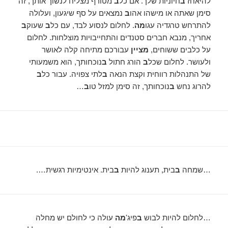
להיאחז
ב
חיוניות שלך. אם כל
ב
מטורף מצליח לנשוך אותך, זה
סימן שאתה או מישהו אהו
ב
נמצאים על סף שיגעון, ועלולה
להתרחש טרגדיה עגו
מה
. לחלום לנסוע לבד, עם כל
ב
שעוק
ב
אחריך, מנבא חברים סטנדים והתחייבויות מוצלחות. לחלום
על כלבים ששוחים,
מציין
עבורכם מתיחה קלה לאושר
ולעושר. לחלום שכל
ב
הורג חתול
ב
נוכחותך, הוא משמעותי
של התנהלות רווחית וקצת הנאה
ב
לתי צפויה. עבור כל
ב
להרוג נחש
ב
נוכחותך, זה סימן למזל טו
ב
…
…שמחה
ב
בית, תענוג להיות
ב
בית. אינטימיות רגשית….
…לחלום להיות לבוש
ב
פיג'
מה
עולה כי לחולם יש מחלה