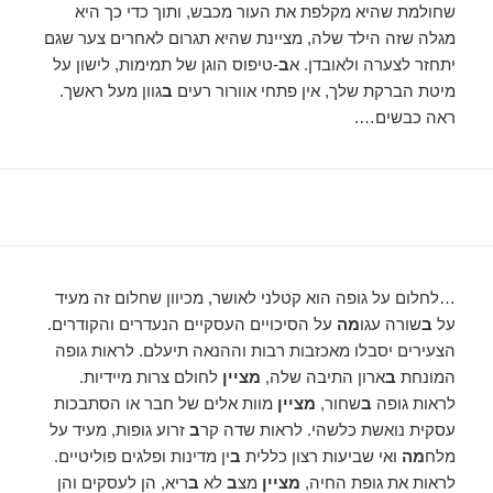
שחולמת שהיא מקלפת את העור מכבש, ותוך כדי כך היא
מגלה שזה הילד שלה, מציינת שהיא תגרום לאחרים צער שגם
יתחזר לצערה ולאובדן. א
ב
-טיפוס הוגן של תמימות, לישון על
מיטת הברקת שלך, אין פתחי אוורור רעים
ב
גוון מעל ראשך.
ראה כבשים….
…לחלום על גופה הוא קטלני לאושר, מכיוון שחלום זה מעיד
על
ב
שורה עגו
מה
על הסיכויים העסקיים הנעדרים והקודרים.
הצעירים יסבלו מאכזבות רבות וההנאה תיעלם. לראות גופה
המונחת
ב
ארון התיבה שלה,
מציין
לחולם צרות מיידיות.
לראות גופה
ב
שחור,
מציין
מוות אלים של חבר או הסתבכות
עסקית נואשת כלשהי. לראות שדה קר
ב
זרוע גופות, מעיד על
מלח
מה
ואי שביעות רצון כללית
ב
ין מדינות ופלגים פוליטיים.
לראות את גופת החיה,
מציין
מצ
ב
לא
ב
ריא, הן לעסקים והן