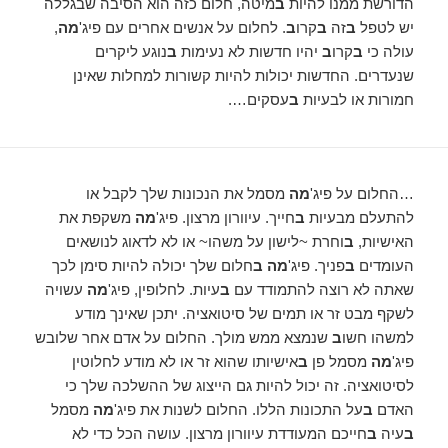
הדורשת ממנו להיות
ב
מיטה, חלום כזה הוא הסיבה שבגללה
יש לטפל
ב
זה
ב
קרו
ב
. לחלום על אנשים אחרים עם פיג'
מה
,
עולה כי
ב
קרו
ב
יהיו חדשות לא נעימות
ב
נוגע ליקרים
שנעדרים. החדשות יכולות להיות קשורות למחלות שאינן
חמורות או לבעיות
ב
עסקים….
…החלום על פיג'
מה
מסמל את הנכונות שלך לקבל או
להתעלם מבעיות
ב
חייך. עיוורון מרצון. פיג'
מה
משקפת את
האישיות,
ב
וחרת ~לישון על משהו~ או לא לדאוג לנושאים
העומדים
ב
פניך. פיג'
מה ב
חלום שלך יכולה להיות סימן לכך
שאתה לא רוצה להתמודד עם
ב
עיות. לחלופין, פיג'
מה
עשויה
לשקף מבט זר או תמים של סיטואציה. יתכן שאינך מודע
למשהו חשו
ב
שנמצא ממש מולך. החלום על אדם אחר שלובש
פיג'
מה
מסמל פן
ב
אישיותו שהוא זר או לא מודע לחלוטין
לסיטואציה. זה יכול להיות גם הייצוג של ההשלכה שלך כי
האדם
ב
על התכונות הללו. החלום לשנות את פיג'
מה
מסמל
ב
עיה
ב
חייכם המעודדת עיוורון מרצון. עושה הכל כדי לא