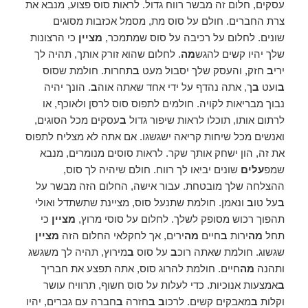
עסקים, חלום זה מבשר רווח גדול. לראות סוס פצוע, מנבא את
צרת החברים. חולם על סוס מת, מסמל אכזבות מסוגים
שונים. לחלום על רכיבה על סוס שמתמכר,
מציין
כי הרצונות
שלך יהיו קשים להגש
מה
. לחלום שהוא זורק אותך, תהיה לך
ירי
ב
חזק, והעסק שלך יסבול מעט
ב
תחרות. חולמת שסוס
ב
ועט
ב
ך, אתה נהדף על ידי אחד שאתה אוה
ב
. הונך יהיה
נבוך מבריאות לקויה. חולמים לתפוס סוס לרסן ולאוכף, או
לרתום אותו, תוכלו לראות שיפור גדול
ב
עסקים מכל הסוגים,
ואנשים מכל שיחות קריאה ישגשגו. אם אתה לא מצליח לתפוס
את זה, הון ישחק אותך שקר. לראות סוסים מנומרים, מנבא
שמפ
עלים
שונים יביאו לך רווח. חולם שיהיה לך סוס,
ההצלחה שלך מובטחת. עבור אישה, החלום הזה מבשר על
ב
על טו
ב
ונאמן. חולמת שתנעל סוס, מציינת שתשתדל ואולי
תהפוך רכוש מסופק לשלך. לחלום על סוסי מרוץ,
מציין
כי
תחל
מה
ירות
ב
חיים
מה
ירים, אך לחקלאי החלום הזה
מציין
שגשוג. חולמת שאתה רוכ
ב
על סוס
ב
מירוץ, תהיה לך משגשג
ותהנה
מה
חיים. חולמת להרוג סוס, אתה תפצע את חבריך
ב
אמצעות אנוכיות. כדי לעלות על סוס חשוף, תרוויח עושר
וקלות
ב
מאבקים קשים. לרכו
ב ב
חזרה
ב
חברה עם גברים, יהיו