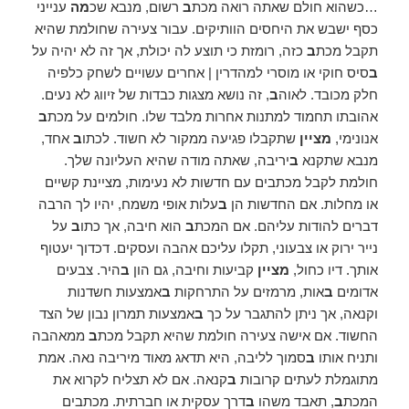
…כשהוא חולם שאתה רואה מכת
ב
רשום, מנבא שכ
מה
ענייני
כסף ישבש את היחסים הוותיקים. עבור צעירה שחולמת שהיא
תקבל מכת
ב
כזה, רומזת כי תוצע לה יכולת, אך זה לא יהיה על
ב
סיס חוקי או מוסרי למהדרין | אחרים עשויים לשחק כלפיה
חלק מכובד. לאוה
ב
, זה נושא מצגות כבדות של זיווג לא נעים.
אהובתו תחמוד למתנות אחרות מלבד שלו. חולמים על מכת
ב
אנונימי,
מציין
שתקבלו פגיעה ממקור לא חשוד. לכתו
ב
אחד,
מנבא שתקנא
ב
יריבה, שאתה מודה שהיא העליונה שלך.
חולמת לקבל מכתבים עם חדשות לא נעימות, מציינת קשיים
או מחלות. אם החדשות הן
ב
עלות אופי משמח, יהיו לך הרבה
דברים להודות עליהם. אם המכת
ב
הוא חיבה, אך כתו
ב
על
נייר ירוק או צבעוני, תקלו עליכם אהבה ועסקים. דכדוך יעטוף
אותך. דיו כחול,
מציין
קביעות וחיבה, גם הון
ב
היר. צבעים
אדומים
ב
אות, מרמזים על התרחקות
ב
אמצעות חשדנות
וקנאה, אך ניתן להתגבר על כך
ב
אמצעות תמרון נבון של הצד
החשוד. אם אישה צעירה חולמת שהיא תקבל מכת
ב
ממאהבה
ותניח אותו
ב
סמוך לליבה, היא תדאג מאוד מיריבה נאה. אמת
מתוגמלת לעתים קרובות
ב
קנאה. אם לא תצליח לקרוא את
המכת
ב
, תאבד משהו
ב
דרך עסקית או חברתית. מכתבים