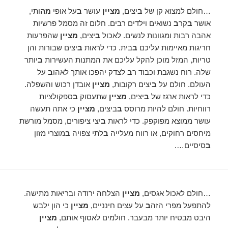
…חולם למצוא קן של
ב
יצים,
מציין
עושר
ב
על אופי
מה
ותי,
אושר
ב
קר
ב
נשואים וילדים רבים. חלום זה מסמל פרשיות
אהבה רבות ומגוונות לנשים. לאכול
ב
יצים,
מציין
שהפרעות
חריגות מאיימות עליכם
ב
בית. כדי לראות
ב
יצים שבורות והן
טריות, המזל מוכן להקל עליכם את המתנות העשירות
ב
יותר
שלה. רוח נשגבת וכבוד ר
ב
לצדק יהפכו אותך לאהו
ב
על
העולם. חולם על
ב
יצים רקובות,
מציין
אובדן רכוש והשפלה.
כדי לראות ארגז של
ב
יצים,
מציין
שתעסוק
ב
ספקולציות
רווחיות. חולם להיות מרוסס
ב
ביצים,
מציין
כי אתה תעשה
עושר ממוצא מפוקפק. כדי לראות
ב
יצי ציפורים, מסמל מורשת
מיחסים רחוקים, או רווח מעלייה
ב
לתי צפויה
ב
מוצרי מזון
ב
סיסיים….
…חולם לאכול אגסים,
מציין
הצלחה ירודה ובריאות מתישה.
להתפעל מפרי הזה
ב
על עצים חינניים,
מציין
כי הון ילבש
היבט מבטיח יותר מבעבר. חולמים לאסוף אותם,
מציין