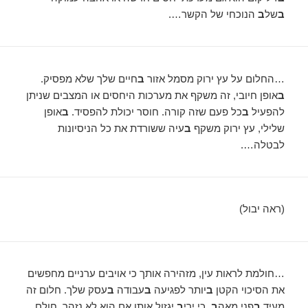
ב
של
ב
הנוכחי של הקשר….
…החלום על עץ ירוק מסמל אזור
ב
חיים שלך שלא מפסיק.
ב
אופן חיובי, זה משקף את מערכות היחסים או המצבים שניתן
להפעיל
ב
כל פעם שזה קורה. חוסר יכולת להפסיד.
ב
אופן
שלילי, עץ ירוק משקף
ב
עיה ששורדת את כל הניסיונות
לבטלה….
(ראה יבול)
…חולמת לראות עין, מזהירה אותך כי אויבים ערניים מחפשים
את הסיכוי הקטן
ב
יותר לפגיעה
ב
עבודה
ב
עסק שלך. חלום זה
מעיד
ב
פני מאה
ב
, כי ירי
ב
יגזול אותו אם הוא לא נזהר. חולם