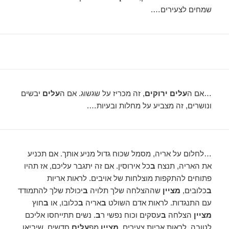
שמחים לצעירים….
…אם ה
עלים ירוקים
, זה מכריז על שגשוג. אם ה
עלים
יבשים
ונושרים, זה מצביע על מחלות ובעיות….
…לחלום על אריה, מסמל שכוח גדול מניע אותך. אם תכניע
את האריה, תנצח
ב
כל אירוסין. אם זה יתגבר עליכם, אז תהיו
פתוחים להתקפות מוצלחות של אויבים. לראות אריות
ב
כלובים,
מציין
שההצלחה שלך תלויה
ב
יכולת שלך להתמודד
עם התנגדות. לראות אדם השולט
ב
אריה
ב
כלובו, או
ב
חוץ
מציין
הצלחה
ב
עסקים וכוח נפשי ר
ב
. נשים תתייחסו אליכם
לטובה. לראות אריות צעירים,
מציין
מפ
עלים
חדשים, שיביאו