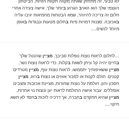
לא טבעי, זה מתחזק שאתה מקווה תקוות הזויות. הביטחון
העצמי שלך הוא האוי
ב
הגרוע
ב
יותר שלך. אישה צעירה אחרי
חלום זה צריכה להיזהר, שמא הבטחות מחמיאות יגיבו עליה
ב
אכזבה. סצנות דמויות פיות
ב
חלום מטעות ונבגדות
ב
אופן
מיוחד לנשים….
…לחלום לראות נוצות נופלות סביבך,
מציין
שהנטל שלך
ב
חיים יהיה קל וניתן לשאת
ב
קלות. כדי לראות נוצות נשר,
מציין
ששאיפותיך יתממשו. לראות נוצות עוף,
מציין
מטרדים
קטנים. חולם לקנות או למכור אווזים או נוצות
ב
רווז,
מציין
חסכון והון. חולמת על נוצות שחורות, מציינת אכזבות ומצבים
אומללים. עבור אישה החולמת לראות יען ונוצות נוי אחרות,
מציין
שהיא תתקדם
ב
חברה, אך דרכיה לזכות
ב
חסד לא תשא
חיקוי….