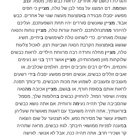
והגדלת רכושם של אחרים. לראות כבש מת, מסמל עצ
ב
ושמ
מה
. דם המוצג על צמר לבן של טלה,
מציין
כי חפים
מפשע יסבלו מבגידה
ב
אמצעות מעשה שגוי של אחרים. כבש
אבוד,
מציין
שאנשים סוררים יהיו תחת השפעתכם, ועליכם
להיזהר
מה
תנהלותכם. לראות עורות טלה,
מציין
נוחות והנאה
שנגזלו מאחרים. כדי לשחוט טלה לשימושים
ב
יתיים, תשיג
שגשוג
ב
אמצעות הקרבת הנאה ושביעות רצון. לאכול צלעות
טלה,
מציין
מחלה וחרדה רבה מרווחת הילדים. לראות כבשים
שלוקחות מזון מאמהותיהן,
מציין
אושר דרך
ב
ני זוג נעימים
וחכמים, וילדים רבים וחביבים ויפים. חולמים שכלבים, או
זאבים זוללים כבשים, אנשים חפים מפשע יסבלו
ב
ידי רשעים
מעצבים ומעצבים. לשמוע את מכות הכבשים, נדיבותך תפנה.
לראות אותם
ב
סופת חורף, או
ב
גשם,
מציין
אכזבה
מה
נאה
צפויה ושיפור המזל. להחזיק כבשים
ב
חלומות שלך, מסמל
שהסביבה שלך תהיה נעי
מה
ורווחית. אם אתה נושא כבשים
ב
זרועותיך, אתה תהיה משועבד עם דאגות מאושרות שעליהן
תשפיג עושר של מסירות נפש, ולא תצטער על שום הוצאה
ב
מענה לפניות ממושאי חיבתך. לגזז כבשים, מראה שתהיה
קר ושכירי חר
ב
. אתה תהיה כנה, אבל לא אנושי. לאישה