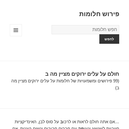
פירוש חלומות
מילון
החלומות
תפריטים
ווידג'טים
חולם על עלים ירוקים מציין מה ב
(99 פירושים ומשמעויות של חלומות על עלים ירוקים מציין מה
ב)
…אם אתה חולם לראות או לרכו
ב
על סוס לבן, האינדיקציות
חיוביות לשגשוג ונעי
מה
עם חברים חביבים ונשים הוגנות. אם