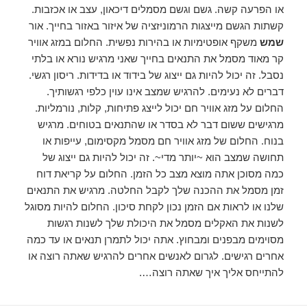
או הפרעה קשה. גשם וגשם מסמלים דיכאון, עצב או אכזבות.
קשתות הגשם מייצגות הרמוניזציה של איזור באזור בחייך. אור
שמש
משקף אופטימיות או בהירות נפשית. החלום במזג אוויר
קר מאוד מסמל את התנאים בחייך שאני מרגיש נורא או בלתי
נסבל. זה יכול להיות גם ייצוג של בידוד או בדידות. ריסון רגשי.
דברים לא נעימים. להרגיש שמצב אינו עוין כלפי רגשותיך.
החלום על מזג אוויר חם יכול לייצג פתיחות, קלות, נורמליות.
מרגישים ששום דבר לא בסדר או שהתנאים בטוחים. מרגיש
בנוח. החלום של מזג אוויר חם מסמל מקסימום, עייפות או
תחושה שמצב הוא ~יותר מדי~. זה יכול להיות גם ייצוג של
כמה מסוכן אתה מוצא מצב כל הזמן. החלום על קריאת דוח
זמן מסמל את ההכנה שלך לקבל החלטה. מרגיש את התנאים
שלנו או לראות אם הזמן נכון לקחת סיכון. החלום להיות מסוגל
לשנות את האקלים מסמל את היכולת שלך לשנות רגשות
מסוימים מבפנים ומבחוץ. אתה יכול לתמרן תנאים או עד כמה
אחרים רגישים. לגרום לאנשים אחרים להרגיש שאתה רוצה או
להתייחס אליך איך שאתה רוצה….