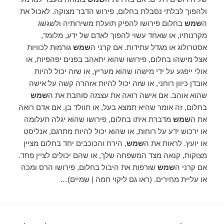
ולהפוך לבלתי נסבלת בחלום, פירוש הדבר מצוקה. לאכול את
ה
שמש
בחלום פירושו להפיק תועלת משירותיה ולשגשג
מקרנותיו, או שאחד עשוי להפוך לאדם של ידע, מלומד,
אסטרולוג או מגדל עתידות. אם קרני ה
שמש
גורמות לכוויות
אצל מישהו בחלום, פירושו שהוא יתאהב בפנים יפהפיות, או
אולי ייפגע על ידי מישהו שהוא מעריץ, או שזה יכול להיות
אובדן כיוון רוחני, או שזה יכול להיות אזהרה קשה על אישה
שהוא אוהב. אם אישה רואה את עצמה סוחבת את ה
שמש
בחלום, זה אומר שהיא תמצא בעל, או תוולד בן. אם אדם רואה
את ה
שמש
מדברת איתו בחלום, פירושו שהוא יגלה תעלומה
או ירכוש ידע על רוחות, או שהוא יכול להיות מתרגם, אנליסט
או יועץ. לראות את ה
שמש
, הירח והכוכבים יחד בחלום מציין
מצוקות, קנאה מצד המשפחה שלך, או שהם יכולים לציין פחד.
אם קרני ה
שמש
שורפות את היבול בחלום, פירושו הרס ומכה
או עליית מחירים. (ראו גם ליקוי חמה | שמיים)…