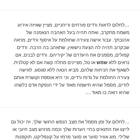
…לחלום לראות ורדים פורחים וריחניים, מציין שאיזה אירוע
משמח מתקרב, ואתה תהיה בעל האהבה הנאמנה של
אהובתך. עבור אישה צעירה שחולמת על איסוף ורדים, מראה
שבקרוב תהיה לה הצעת נישואין, שתאהב בה הרבה. ורדים
קמולים, מסמנים את היעדרם של יקיריהם. ורדים לבנים, אם
נראים ללא
שמש
או טל, מציינים מחלה קשה אם לא קטלנית.
לשאוף את הניחוח שלהם, מביא הנאה ללא סגסוג. לאישה
צעירה החולמת על גדות ורדים, וכי היא אוספת וקושרת אותם
לזרים, מסמל שהיא תישמח מאוד על ידי הנפקת אדם כלשהו
שהיא רואה בו מאוד….
…לחלום על זמן מסמל את מצב הנפש הרגשי שלך. זה יכול גם
לייצג את התנאים בחיי הערות שלך וכמה מרגיש מצב חיובי או
שלילי. מזג אוויר סוער או סוער מרמז על קונפליקט, תוקפנות