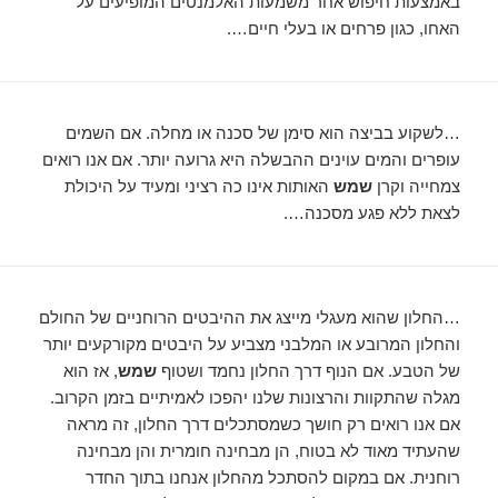
באמצעות חיפוש אחר משמעות האלמנטים המופיעים על
האחו, כגון פרחים או בעלי חיים….
…לשקוע בביצה הוא סימן של סכנה או מחלה. אם השמים
עופרים והמים עוינים ההבשלה היא גרועה יותר. אם אנו רואים
צמחייה וקרן
שמש
האותות אינו כה רציני ומעיד על היכולת
לצאת ללא פגע מסכנה….
…החלון שהוא מעגלי מייצג את ההיבטים הרוחניים של החולם
והחלון המרובע או המלבני מצביע על היבטים מקורקעים יותר
של הטבע. אם הנוף דרך החלון נחמד ושטוף
שמש
, אז הוא
מגלה שהתקוות והרצונות שלנו יהפכו לאמיתיים בזמן הקרוב.
אם אנו רואים רק חושך כשמסתכלים דרך החלון, זה מראה
שהעתיד מאוד לא בטוח, הן מבחינה חומרית והן מבחינה
רוחנית. אם במקום להסתכל מהחלון אנחנו בתוך החדר