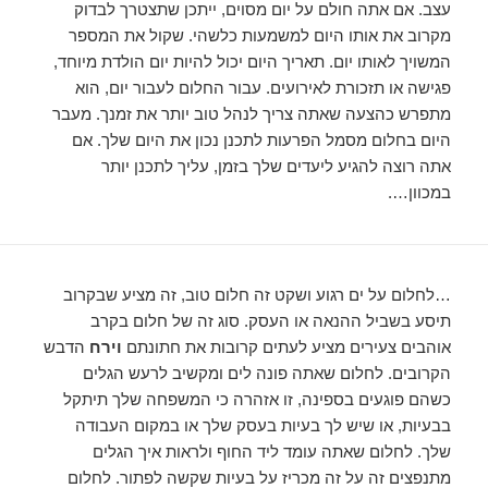
עצב. אם אתה חולם על יום מסוים, ייתכן שתצטרך לבדוק
מקרוב את אותו היום למשמעות כלשהי. שקול את המספר
המשויך לאותו יום. תאריך היום יכול להיות יום הולדת מיוחד,
פגישה או תזכורת לאירועים. עבור החלום לעבור יום, הוא
מתפרש כהצעה שאתה צריך לנהל טוב יותר את זמנך. מעבר
היום בחלום מסמל הפרעות לתכנן נכון את היום שלך. אם
אתה רוצה להגיע ליעדים שלך בזמן, עליך לתכנן יותר
במכוון….
…לחלום על ים רגוע ושקט זה חלום טוב, זה מציע שבקרוב
תיסע בשביל ההנאה או העסק. סוג זה של חלום בקרב
אוהבים צעירים מציע לעתים קרובות את חתונתם
וירח
הדבש
הקרובים. לחלום שאתה פונה לים ומקשיב לרעש הגלים
כשהם פוגעים בספינה, זו אזהרה כי המשפחה שלך תיתקל
בבעיות, או שיש לך בעיות בעסק שלך או במקום העבודה
שלך. לחלום שאתה עומד ליד החוף ולראות איך הגלים
מתנפצים זה על זה מכריז על בעיות שקשה לפתור. לחלום