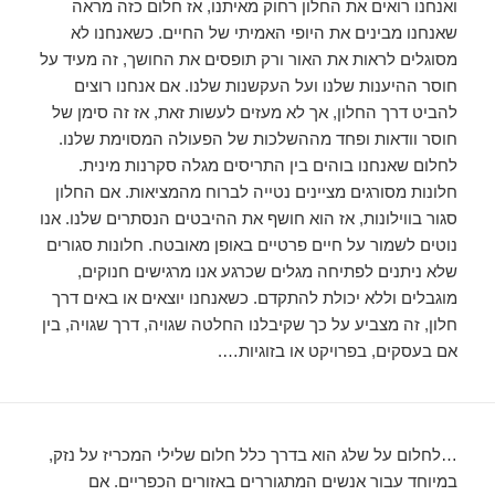
ואנחנו רואים את החלון רחוק מאיתנו, אז חלום כזה מראה
שאנחנו מבינים את היופי האמיתי של החיים. כשאנחנו לא
מסוגלים לראות את האור ורק תופסים את החושך, זה מעיד על
חוסר ההיענות שלנו ועל העקשנות שלנו. אם אנחנו רוצים
להביט דרך החלון, אך לא מעזים לעשות זאת, אז זה סימן של
חוסר וודאות ופחד מההשלכות של הפעולה המסוימת שלנו.
לחלום שאנחנו בוהים בין התריסים מגלה סקרנות מינית.
חלונות מסורגים מציינים נטייה לברוח מהמציאות. אם החלון
סגור בווילונות, אז הוא חושף את ההיבטים הנסתרים שלנו. אנו
נוטים לשמור על חיים פרטיים באופן מאובטח. חלונות סגורים
שלא ניתנים לפתיחה מגלים שכרגע אנו מרגישים חנוקים,
מוגבלים וללא יכולת להתקדם. כשאנחנו יוצאים או באים דרך
חלון, זה מצביע על כך שקיבלנו החלטה שגויה, דרך שגויה, בין
אם בעסקים, בפרויקט או בזוגיות….
…לחלום על שלג הוא בדרך כלל חלום שלילי המכריז על נזק,
במיוחד עבור אנשים המתגוררים באזורים הכפריים. אם