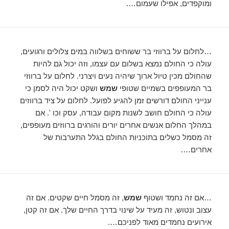
ומוקפדים, אפילו שעמום….
…לחלום על ברווזי בר ששוחים בשלווה במים צלולים ורגועים,
עולה כי החולם נמצא בשלום עם עצמו, וזה יכול גם להיות
שהחולם מכין טיול ארוך שיהיה נעים ויצרני. לחלום על ברווזי
בר המעופפים בשמיים שטופי
שמש
ושקט יכול היה לסמן כי
ענייני החולם דורשים זמן להגיע לפועל. לחלום על ציד ברווזים
עולה כי החולם חושב לשנות מקום עבודה, עסק וכו '. אם
במהלך החלום אנשים אחרים יורים והורגים ברווזים מעופפים,
זה מסמל כשלים בתוכניות החולם בגלל התערבות של
אחרים….
…אם זה נחמד ושטוף
שמש
, זה מסמל חיים שקטים. אם זה
עצוב ונטוש, זה מעיד על שינוי בדרך החיים שלך. אם זה קטן,
אירועים נחמדים מאוד לפניכם….