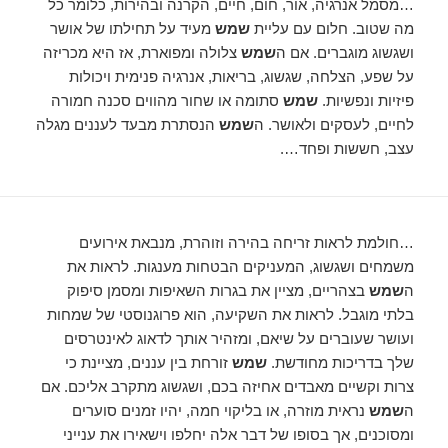
…מסמל אנרגיה, אור, חום, חיים, הקרנה ובהירות, כלומר כל
מה שטוב. חלום עם עליית
שמש
מעיד על תחילתו של אושר
ושגשוג מוגברים. אם ה
שמש
צלולה ומפוארת, אז היא מכריזה
על שפע, הצלחה, שגשוג, בריאות, אנרגיה פנימית ויכולות
פיזיות ונפשיות.
שמש
סתומה או שחור מהווים סכנה חמורה
לחיים, לעסקים ולאושר. ה
שמש
הנסתרת מבעד לעננים מגלה
עצב, חששות ופחד….
…חולמת לראות זריחה בהירה וזוהרת, מנבאת אירועים
משמחים ושגשוג, המעניקים הבטחות מענגות. לראות את
ה
שמש
בצהריים, מציין את בגרות השאיפות ומסמן סיפוק
בלתי מוגבל. לראות את השקיעה, הוא פרוגנוסטי של שמחות
ועושר שעוברים על שיאם, ומזהיר אותך לדאוג לאינטרסים
שלך בדריכות מחודשת.
שמש
זורחת בין עננים, מציינת כי
צרות וקשיים מאבדים אחיזה בכם, ושגשוג מתקרב אליכם. אם
ה
שמש
נראית מוזרה, או בליקוי חמה, יהיו זמנים סוערים
ומסוכנים, אך בסופו של דבר אלה יחלפו וישאירו את ענייני