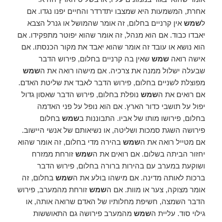
אחרת, המשמעות היא שמצבו יתדרדר והחיים יפנו נגדו. אם
ל
שמש
אין קרניים בחלום, זה אומר שהמושל או גנרל הצבא
יאבדו כבוד. אם הוא מנהל, זה אומר שהוא יפוטר מתפקידו. אם
הוא נושא או עובד זה אומר שהוא יאבד את מקור הכנסתו. אם
אישה רואה
שמש
שאין בה קרניים בחלום, פירוש הדבר
שבעלה ישלול ממנה את צרכיה. אם מישהו רואה את ה
שמש
מפוצלת לשניים בחלום, פירוש הדבר לאבד את שליטת האדם.
אם רואים את ה
שמש
נופלת בחלום, פירוש הדבר שאסון גדול
יפול על תושבי כדור הארץ. אם הוא נופל על פני האדמה
בחלום, פירושו מותו של אביו. התבוננות ב
שמש
בחלום
פירושה השגת סמכות ושליטה, או נשיאותם של אנשי היישוב.
אם מטייל רואה את ה
שמש
בהירה מדי בחלום, זה אומר שהוא
יחזור הביתה בשלום. אם רואים את ה
שמש
זורחת ממזרח
ושוקעת במערב עם בהירות ברורה בחלום, פירוש הדבר
ברכות לאותה מדינה. אם מישהו בולע את ה
שמש
בחלום, זה
אומר מצוקה, צער או מוות. אם ה
שמש
זורחת מהמערב, פירוש
הדבר השמצה, חשיפת מחלותיו של האדם שרואה אותה, או
גילוי סוד. עליית ה
שמש
מהמערב פירושה גם התאוששות