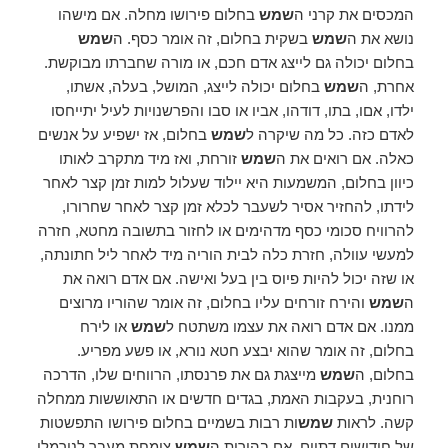
המכסים את קרני ה
שמש
בחלום פירושו מחלה. אם מישהו
נושא את ה
שמש
בשקית בחלום, זה אומר כסף. ה
שמש
בחלום יכולה גם לייצג אדם חכם, או מורה שחברתו מבוקשת.
אחרת, ה
שמש
בחלום יכולה לייצג, המושל, בעלה, אשתו,
ילדו, אםו, בתו, דודהו, אביו או סבו והפרשנויות לעיל יתייחסו
לאדם כזה. כל מה שיקרה ל
שמש
בחלום, אז ישפיע על אנשים
כאלה. אם רואים את ה
שמש
זורחת, ואז מיד מתקרב לאותו
כיוון בחלום, המשמעות היא יילוד שעלול למות זמן קצר לאחר
לידתו, להחזיר אסיר לשעבר לכלא זמן קצר לאחר שחרורו,
להרוויח סכומי כסף מדהימים או לחזור בתשובה מחטא, חזרה
למעשי עוולה, חזרת כלה לבית הוריה מיד לאחר ליל חתונתה,
או שזה יכול להיות פיוס בין בעל ואישה. אם אדם רואה את
ה
שמש
והירח זורחים עליו בחלום, זה אומר שהוריו מרוצים
ממנו. אם אדם רואה את עצמו משתטח ל
שמש
או לירח
בחלום, זה אומר שהוא יבצע חטא נורא, או פשע מפריע.
בחלום, ה
שמש
מייצגת גם את פרנסתו, הרווחים שלו, הדרכה
רוחנית, בעקבות האמת, בגדים חדשים או התאוששות ממחלה
קשה. לראות
שמש
ות רבות בשמיים בחלום פירושו התפשטות
של חידושים דתיים. אם בהירות ה
שמש
צומחת מעבר לנורמלי