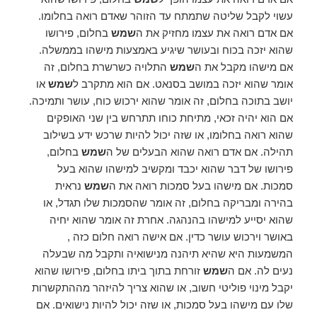
עשוי לקבל שליטה שתמתח עד הזוהר שאדם רואה בחלומו.
אם אדם רואה את עצמו מחזיק את ה
שמש
בחלום, פירושו
שהוא יזכה בכוח ובעושר שיגיע באמצעות מישהו בממשלה.
אם מישהו מקבל את ה
שמש
התלויה כשרשרת בחלום, זה
אומר שהוא יזכה במושב בסנאט. אם הוא מתקרב ל
שמש
או
יושב בתוכה בחלום, זה אומר שהוא ירכוש כוח, עושר ותמיכה.
אם הוא יהיה זכאי, מתיחת כוחו תתרחש בין שני האופקים
שהוא רואה בחלומו, או שזה יכול להיות שרכש ידע בשילוב
תהילה. אם אדם רואה שהוא הבעלים של ה
שמש
בחלום,
פירושו של דבר שהוא יכבד ומקשיב למישהו שהוא בעל
סמכות. אם מישהו בעל סמכות רואה את ה
שמש
נראית
בהירה ומבריקה בחלום, זה אומר שהסמכות שלו תגדל, או
שהוא יסייע למישהו בהנהגה. אחרת זה אומר שהוא יחיה
באושר וירכוש עושר כדין. אם אישה רואה חלום כזה ,
המשמעות היא שהיא תיהנה מנישואיה ותקבל מה שבעלה
נעים לה. אם ה
שמש
זורחת בתוך ביתו בחלום, פירושו שהוא
יקבל מינוי פוליטי חשוב, או שהוא צריך להיזהר מההתקשרות
שלו עם מישהו בעל סמכות, או שזה יכול להיות נישואים. אם