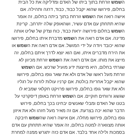
ה
שמש
זורחת בתוך ביתו של האדם ומדליקה את כל הבית
בחלום, פירושו שהוא יקבל כבוד, כבוד, דרגה ותהילה. אם
אישה רואה את ה
שמש
זורחת בתוך ביתה בחלום, זה אומר
שהיא תתחתן עם אדם עשיר, ושהאופק שלה יתרחב. קרינת
ה
שמש
בחלום פירושה יראת כבוד, כוח וצדק של שליט אותה
מדינה. אם אדם רואה את ה
שמש
מדברת איתו בחלום, פירושו
שהוא יכובד ויודה על ידי המושל. אם אדם רואה את ה
שמש
או
את הירח מדברים איתו, ואם הוא יוצא לדרך איתם בחלום, זה
מייצג את מותו. אם אדם רואה את ה
שמש
זורחת מכיוון לא
שגרתי בחלום, היא מייצגת ידע מועיל שרכש. אם ה
שמש
זורחת מעל ראשו של אדם ולא את שאר גופו בחלום, פירושו
שהוא יקבל אחריות בולטת. אם קרניו עולות לזרוח על רגליו
ולא את שאר גופו בחלום, פירושו פרויקט חקלאי שמביא לו
שגשוג ורווחים חוקיים. אם ה
שמש
זורחת באופן דיסקרטי על
בטנו של האדם ומבלי שאנשים יבחינו בכך בחלום, פירוש
הדבר שהוא יכה בצרעת. אם זה מאיר מעל חזהו ולא את איזון
גופו בחלום, פירושו מחלה. אם אישה רואה שה
שמש
חיבקה
אותה מצווארה למטה בחלום, זה אומר שהיא תתחתן עם אדם
בסמכות ולילה אחד בלבד. אם אדם כזה יתגרש ממנה למחרת