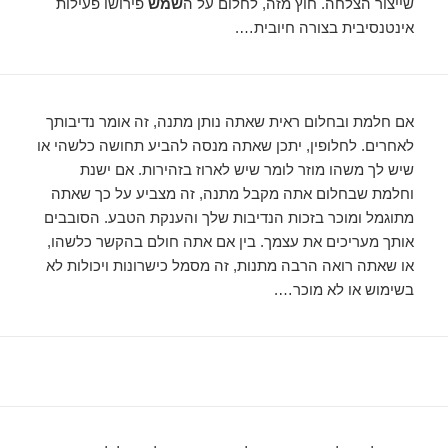
שייצור הצלחה. חוץ מזה, לחלום על ה
שמש
פירושו פעילות
אינטנסיבית בצורה חיובית….
אם חלמת ובחלום ראית שאתה נותן מתנה, זה אומר נדיבותך
לאחרים. לחלופין, יתכן שאתה מנסה להביע תחושה כלשהי או
שיש לך משהו מוזר לומר שיש לארוז בזהירות. אם ישנת
וחלמת שבחלום אתה מקבל מתנה, זה מצביע על כך שאתה
מתוגמל ומוכר בזכות הנדיבות שלך והענקת הטבע. הסובבים
אותך מעריכים את עצמך. בין אם אתה חולם בהקשר כלשהו, ​​
או שאתה רואה הרבה מתנות, זה מסמל כישרונות ויכולות לא
בשימוש או לא מוכר….