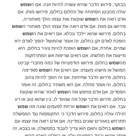
בבוקר, פירוש הדבר שהיא עשויה להיות זונה. אם ה
שמש
עולה מהבטן הפתוחה של החלום בחלום, פירושו מותו. אם
אדם רואה את ה
שמש
שוקעת ואת עצמו הולך מאחוריה,
פירושו גם מוות. אם אדם רואה את עצמו הולך מאחורי ה
שמש
בחלום, פירושו שהוא יילכד ונכלא. אם רואים את ה
שמש
הופכת לאדם זקן בחלום, זה אומר שהמושל יהפוך לאדם ירא
שמיים. אחרת, אם ה
שמש
הופכת להיות צעיר בחלום, היא
מייצגת את חולשתו. אם רואים שריפות אש המתרחקות
מה
שמש
בחלום, פירושו הזדמנויות של כמה מחברי קבינט
המושל או מישהו מעצתו. אם רואים את ה
שמש
מאדימה
בחלום, פירוש הדבר שחיתות. אם זה הופך להיות צהוב
בחלום, זה אומר מחלה. אם הוא משחיר בחלום, זה אומר
הפסדים. אם אדם מחפש את ה
שמש
לאחר שהיא שוקעת
בחלום, פירוש הדבר שכל מה שנועד לו, בין שהוא טוב או רע
עבר. אם רואים את ה
שמש
זורחת לפעמים שונה מזו
שמש
רגילה עולה בחלום, פירוש הדבר כי התקוממות נגד הממשלה
תתרחש באזורים שונים במדינה. אם אדם רואה את עצמו עם
ה
שמש
בחלום והאם הוא צריך לעבוד בממשלה, או בצבא, זה
אומר שהוא יבגוד בממונים עליו, או בשליט הארץ ההיא.