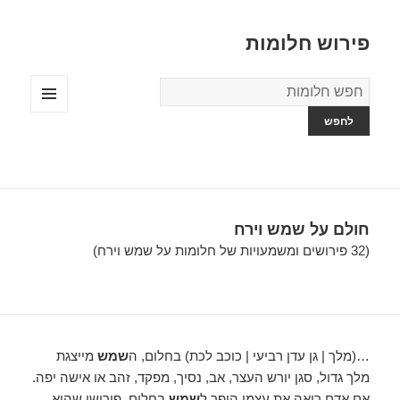
פירוש חלומות
מילון
החלומות
תפריטים
ווידג'טים
חולם על שמש וירח
(32 פירושים ומשמעויות של חלומות על שמש וירח)
…(מלך | גן עדן רביעי | כוכב לכת) בחלום, ה
שמש
מייצגת
מלך גדול, סגן יורש העצר, אב, נסיך, מפקד, זהב או אישה יפה.
אם אדם רואה את עצמו הופך ל
שמש
בחלום, פירושו שהוא