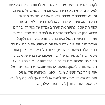
לקנות בגדים חדשים, אם כי זה גם יכול להוות תוצאות שליליות
למטיילים. לראות את הירח במיקום מזל קשת בחלום פירושו
זמן רע לשתילה או שתיל. לראות את זה יחד עם מזל גדי
בחלום הוא סימן רע לבנייה או להנחת יסוד למבנה, או
לפתיחת עסק. לראות את הירח בעמדה של מזל דלי בחלום
פירושו זמן רע לשליחת הודעות או לעסוק בכל עסק. לראות
את הירח בעמדת מזל דגים בחלום זה טוב לחוזים ולקבל
עמדת מנהיגות. אם אדם רואה את ה
שמש
, את הירח ואת כל
כוכבי הלכת שהורכבו לפניו, וביחד כולם ייצרו אור קורן ואור
מפואר בחלום, פירושו של דבר שמכובדים דבריו של אנשים
הם בעלי סמכות. אם לכוכבים ולפלנטות אין אור בחלום, אז
הם מתכוונים לאסון. בחלום, לראות
שמש וירח
בצד ימין של
אותו אחד בצד שמאל, מעליו, לפניו ומאחוריו פירושו אסון
ותבוסה שיאלצו את אחד לסגת או לברוח אך ללא לְהוֹעִיל. (ראו
גם אסטרולוג | סהר | ליקוי חמה | לילה)…