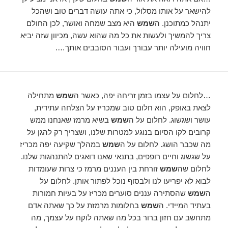
להישאר על אותו מסלול, כי אתה עושה דברים טוב ושהכל
יתנהל כמתוכנן. ה
שמש
היא מצב שמחה ואושר, לכן החולם
צריך להמשיך ולעשות את כל מה שהוא עשה, מכיוון שזה יביא
חוויה מועילה יותר עבורך ועבור הסובבים אותך….
…לחלום על עצמו בזמן זריחה יפה, כאשר ה
שמש
מתחילה
לצאת באופק, הוא חלום טוב שמכריז על הצלחה עתידית,
עושר ושגשוג. לחלום על ה
שמש
בשיא מרמז שאנחנו ממש
קרובים לקו הסיום בנוגע למטרות שלנו, ושצריך רק להגן על
מה שכבר הושג. לחלום על ה
שמש
במהלך שקיעה יפה מכריז
על שגשוג וחיים רופפים, בתנאי שאנו דואגים להתנהגות שלנו.
לחלום שה
שמש
זורחת בין העננים מרמז כי צרות שעומדות
לבוא לא יפריעו לנו ולבסוף נוכל לפתור אותן. לחלום על
ה
שמש
שהסתירה עננים סוערים מכריז על בעיות חמורות
בעתיד המיידי. ה
שמש
בחלומות מרמזת על כך שאתה אדם
מתחשב עם חזון ברור בכל מה שאתה לוקח על עצמך, מה