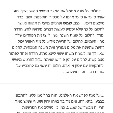
…לחלום על עונה מסמל את המצב הנפשי הרגשי שלך. מזג
אוויר סוער או סוער מרמז על סכסוך ותוקפנות. גשם וברד
מייצגים דיכאון ועצב.
שמש
וקרניים מייצגות תקווה ואושר.
לחלום על כך שלא יספיק לעשות דברים פירושו לחץ, חרדה
ופחד. לחלום על עונות השנה עשוי לייצג את הפחדים שלך
מחיי היומיום. לחלום על קריאת מידע על מזג האוויר יכול
להיות שתשנה את מקום מגוריך ואת העונה הנוכחית. לחלום
שאין לך זמן לעשות משהו עשוי לייצג מתח, חרדה ופחד לפתור
מצב קשה. לחלום על זמן פירושו שאתה עלול להרגיש מיואש
ולהתקשה עם עסק או אדם. חלום זה עשוי גם להצביע על
עשיית דבר חסר תועלת….
…על מנת לפרש את האלמנט הזה בחלומנו עלינו להתבונן
בצבעו ובתאורתו, ואם מדובר באחו ירוק ושטוף
שמש
מאוד,
הרי זה מבשר של שגשוג. כמו כן, נשלים את הפרשנות