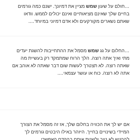
…חולם על שעון
שמש
מציין את דמיונך. ישנם כמה גורמים
בחיים שלך שאינם מציאותיים ואינם יכולים לממש. וודאו
שאתם נשארים מקורקעים ולא אדם דמיוני במיוחד….
…החלום על גג
שמש
מסמל את ההתחייבות להשגת יעדים
מתי ואיך אתה רוצה. הלך הרוח שמתמקד רק בעשיית מה
שאתה רוצה. לא תצטרך לעשות שום דבר שאתה לא אוהב אם
אתה לא רוצה. כוח או עושר עצמאי….
אם יש לך את הכוויה בחלום שלך, אז זה מסמל את הצורך
המיידי בשינויים בחייך. היזהר באילו היבטים גורמים לך
להרגיש לא טוב ולשנות אותם בהקדם האפשרי….