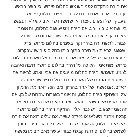
את הירח מתקדם לפני ה
שמש
בחלום פירושו כי השר הראשי
יקום נגד אדונו. אם הירח נעלם בשמיים בחלום, פירושו
שעסקיו של האדם נעצרו, או
שמש
הו שהוא ביקש לא יתממש,
בין שהוא טוב או רע. אם הירח מופיע שוב בחלום, זה אומר
שאדם יקבל את מה שהוא מחפש, ושוב, אם זה טוב או רע
עבורו. לראות ירח בהיר וקרן בשמים בחלום פירושו צדק
ושגשוג. לראות את הירח בתוך ביתו בחלום פירושו שבקרוב
יגיע אורח או מטייל. לראות את הירח מונח על האדמה בחלום
פירושו מות אמו. הליכה על הירח בחלום פירושה חיבה ואהבה
לאמו. ה
שמש
והירח בחלום מייצגים את אביו ואמו. לראות את
השתקפות הפנים של האדם בירח בחלום פירושו מותו של
האדם. אם אשתו של אחד בהריון, ואם הוא רואה את הדמיון
שלו משתקף בירח בחלום, זה אומר בשורות שמחה של בן. אם
אדם מביט אל השמיים והוא רואה פתאום את הירח בחלומו,
זה אומר שאויביו ישעבדו אליו. החזקת הירח בחלום פירושה
קבלת מתנה משליט או מאדם עשיר. אם שליט רואה את הירח
מעומעם בחלום, זה אומר שנתיניו יעלו נגדו. אם הירח הופך
ל
שמש
בחלום, פירושו קבלת כבוד ועושר מאביהם או מאשתו.