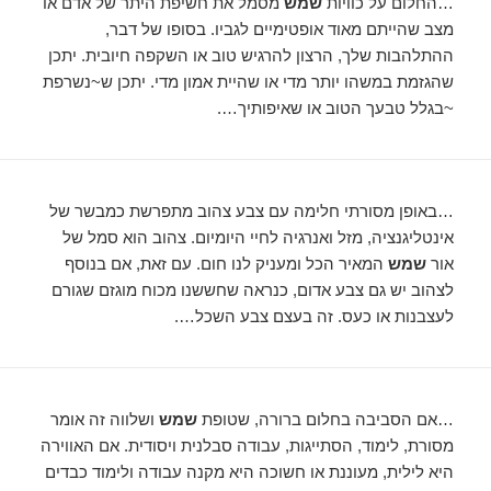
…החלום על כוויות
שמש
מסמל את חשיפת היתר של אדם או
מצב שהייתם מאוד אופטימיים לגביו. בסופו של דבר,
ההתלהבות שלך, הרצון להרגיש טוב או השקפה חיובית. יתכן
שהגזמת במשהו יותר מדי או שהיית אמון מדי. יתכן ש~נשרפת
~בגלל טבעך הטוב או שאיפותיך….
…באופן מסורתי חלימה עם צבע צהוב מתפרשת כמבשר של
אינטליגנציה, מזל ואנרגיה לחיי היומיום. צהוב הוא סמל של
אור
שמש
המאיר הכל ומעניק לנו חום. עם זאת, אם בנוסף
לצהוב יש גם צבע אדום, כנראה שחששנו מכוח מוגזם שגורם
לעצבנות או כעס. זה בעצם צבע השכל….
…אם הסביבה בחלום ברורה, שטופת
שמש
ושלווה זה אומר
מסורת, לימוד, הסתייגות, עבודה סבלנית ויסודית. אם האווירה
היא לילית, מעוננת או חשוכה היא מקנה עבודה ולימוד כבדים