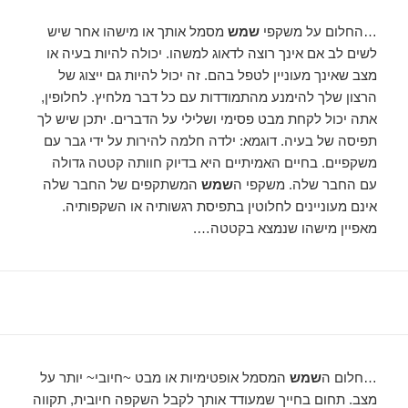
…החלום על משקפי
שמש
מסמל אותך או מישהו אחר שיש
לשים לב אם אינך רוצה לדאוג למשהו. יכולה להיות בעיה או
מצב שאינך מעוניין לטפל בהם. זה יכול להיות גם ייצוג של
הרצון שלך להימנע מהתמודדות עם כל דבר מלחיץ. לחלופין,
אתה יכול לקחת מבט פסימי ושלילי על הדברים. יתכן שיש לך
תפיסה של בעיה. דוגמא: ילדה חלמה להירות על ידי גבר עם
משקפיים. בחיים האמיתיים היא בדיוק חוותה קטטה גדולה
עם החבר שלה. משקפי ה
שמש
המשתקפים של החבר שלה
אינם מעוניינים לחלוטין בתפיסת רגשותיה או השקפותיה.
מאפיין מישהו שנמצא בקטטה….
…חלום ה
שמש
המסמל אופטימיות או מבט ~חיובי~ יותר על
מצב. תחום בחייך שמעודד אותך לקבל השקפה חיובית, תקווה