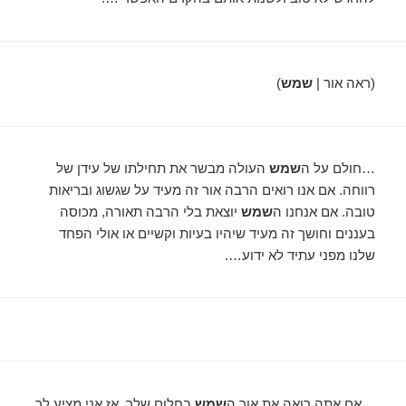
(ראה אור |
שמש
)
…חולם על ה
שמש
העולה מבשר את תחילתו של עידן של
רווחה. אם אנו רואים הרבה אור זה מעיד על שגשוג ובריאות
טובה. אם אנחנו ה
שמש
יוצאת בלי הרבה תאורה, מכוסה
בעננים וחושך זה מעיד שיהיו בעיות וקשיים או אולי הפחד
שלנו מפני עתיד לא ידוע….
…אם אתה רואה את אור ה
שמש
בחלום שלך, אז אני מציע לך