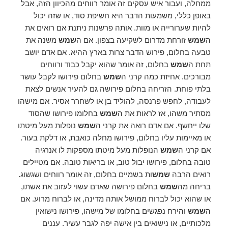
ממחלה, ועבור איש עסקים זה אומר רווחים מהכיוון הזה, אבל
באופן כללי, משמעות הדבר היא חשיפת סוד, או שזה יכול
להיות שערורייה או מוות. אותה פרשנות ניתנת אם רואים את
ה
שמש
זורחת מדרום לשקיעה בצפון. אם ה
שמש
משנה את
טבעה בחלום, פירוש הדבר צרות בארץ ההיא. אם אדם יושב
תחת ה
שמש
בחלום, זה אומר שהוא יקבל כבוד ורווחים
מבורכים. אחיזת כמה קרני ה
שמש
בחלום פירושו לקבל עושר
בלתי פוחת. הזריחה בחלום פירושה גם להעיר אנשים לצאת
לעבודה, לחפש פרנסה, להוליד בן או לשחרר אסיר. אם מישהו
מסתיר משהו, אז לראות את ה
שמש
בחלומו פירושו שהסוד
שלו ייחשף. אם אדם רואה את קרני ה
שמש
נופלות מעל מיטתו
או מאיימות עליו בחלום, פירושו מחלה כואבת, או דלקת בעור.
אם קרני ה
שמש
הנופלות מעל מיטתו מספקות לו אנרגיה
טובה בחלום, פירושו יבול טוב, או בריאות טובה. אם מטיילים
רואים הרבה
שמש
ות בשמיים בחלום, זה אומר רווחים ושגשוג.
בריחה מה
שמש
בחלום פירושה שאדם עשוי לעזוב את אשתו,
או שהוא יכול לברוח ממושל אותה מדינה, או לברוח מרוע. אם
ה
שמש
והירח נפגשים בחלומו של מישהו, פירושו נישואין
מלכותיים, או נישואים בין אישה יפה לגבר עשיר. עננים