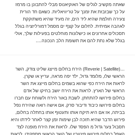
שאתה מקשיב לגלים של האוקיאנוס מבלי להתבונן בו מרמז
על כך שבזבזת את זמנך על טריוויאליות. כשאם חד הורית
צעירה חולמת שהיא ליד הים, זה מעיד שהיא משתוקקת
לאהבה אמיתית. לחלום על קצף ים מסמל דמורליזציה בגלל
תסכולים אחרונים או כישלונות מוחלטים בפעילות שלך, אולי
בגלל שלא נתת להם את תשומת הלב הנכונה….
…(Reverie | Satellite) הירח בחלום מייצג שליט צודק, השר
הראשי שלו, מלומד גדול, ילד יפה מראה, עריץ או שקרן.
לראות את הירח כפי שהוא בשמים בחלום מייצג את השר
הראשי של הארץ. לראות את הירח יושב בחיקו של אדם
בחלום פירושו להתחתן. לשבת באור הירח ולשוחח עם חברו
בחלום פירושו כיבוד ודיבור סרק. אם אישה רואה שהירח נפל
בביתה, אז אם היא תיקח אותו ותעטוף אותו בחתלה בחלום,
פירוש הדבר שהיא תזכה לבן שימות זמן קצר לאחר לידתו והיא
תסבול צער גדול מ הפסד שלו. לראות את הירח מופנה לצד
האפל בחלום פירושו פיטוריו של השר הראשי מתפקידו. לראות