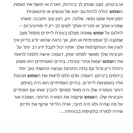
או ביטחון. מצב שנותן לך בהירות, הארה או חושף את האמת.
ה
שמש
יכולה להיות גם ייצוג של אנשים או סיטואציות
המביאות שקט נפשי, שלווה, הון, רצון טוב ותובנה. משהו
שמניע אותך או מכריח אותך לשים לב רק ל~פוזיטיביזם ~.
לחלום על
שמש
שאתה מצלם בעזרת לייזרים מסמל מצב
שמקנה לך אופטימיות או חזון, אך נראה שהוא יודע בדיוק איך
לעוין את ההתקדמות שלך. אתה יכול לקבל ידע רב יותר על
הבעיות שלך מאשר לפתור אותן. דוגמה: אישה חלמה לראות
את ה
שמש
יוצאת אחרי טורנדו. בחיים האמיתיים היא פשוט
ניהלה דיון גדול עם בתה החורגת ועכשיו הרגשתי טוב יותר
ביחסים ביניהם. דוגמה: אדם חלם לראות את ה
שמש
מכוונת
אליו באמצעות לייזרים. בחיים האמיתיים הוא היה באימון
רוחני והמורה שלו היה מאוד ממוקד להביך אותו עם הפחדים
והבעיות שלו. ה
שמש
שיקפה את המורה הרוחני, ושפכה אור
על מה שהיה ולא היה חיובי, ואילו הלייזר שיקף את הדיוק
שהיה למורה בתקיפתו בבעיותיו….