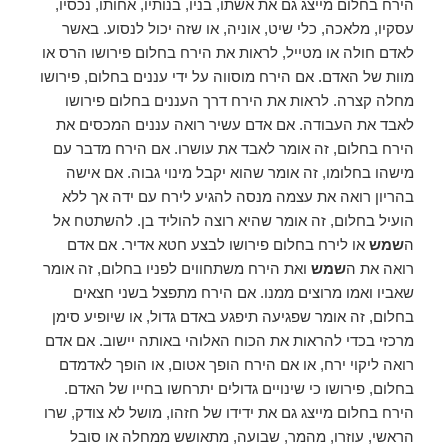
הירח בחלום מייצג גם את אשתו, בניו, בנותיו, אחותו, נכסיו,
עסקיו, מלאכה, כלי שיט, אוניה, או שזה יכול לנסוע. באשר
לאדם חולה או מטייל, לראות את הירח בחלום פירושו הרס או
מוות של האדם. אם הירח מוסווה על ידי עננים בחלום, פירושו
מחלה קצרה. לראות את הירח דרך העננים בחלום פירושו
לאבד את העבודה. אם אדם עשיר רואה עננים המכסים את
הירח בחלום, זה אומר לאבד את עושרו. אם הירח מדבר עם
מישהו בחלומו, זה אומר שהוא יקבל מינוי גבוה. אם אישה
בהריון רואה את עצמה מנסה להגיע לירח עם ידה אך ללא
הועיל בחלום, זה אומר שהיא רוצה להוליד בן. להשתטח אל
ה
שמש
או לירח בחלום פירושו לבצע חטא אדיר. אם אדם
רואה את ה
שמש
ואת הירח משתחווים לפניו בחלום, זה אומר
שאביו ואמו מרוצים ממנו. אם הירח מתפצל בשני חצאים
בחלום, זה אומר שפגיעה תיפגע באדם גדול, או שיופיע סימן
מרכזי בכדי להראות את הכוח האלוהי באותה יישוב. אם אדם
רואה ליקוי ירח, או אם הירח הופך אטום, או הופך לאדמדם
בחלום, פירושו כי שינויים גדולים יתרחשו בחייו של האדם.
הירח בחלום מייצג גם את ידידו של חזהו, מושל לא צודק, שרו
הראשי, עוזרו, מהמר, שבועה, מתאושש ממחלה או סובל