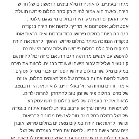
מגירוי בעיניים. לראות ירח מלא בימים הראשונים של חודש
הירח, כאשר הוא אמור להיות רק סהר בחלום פירושו תועלת
ואילו ההפך פירושו נזק. הירח בחלום מייצג גם מלומד,
אסטרולוג, אסטרונום או מדריך. לראות את הירח בנקודה
הגבוהה ביותר בחלום פירושו כבוד וברכות ואילו לראות אותו
בנקודה הנמוכה ביותר בחלום פירושו ההפך. לראות את הירח
במיקום מזל טלה בחלום פירושו תועלות עבור מי שרוצה
להיפגש עם אנשים מהדרגה הגבוהה, אם כי זה יכול להיות גם
קונוטציה שלילית עבור מישהו שעובד בבנייה. לראות את הירח
במיקום מזל שור בחלום פירושו הפסדים עבור מטייל עסקים.
באשר לראות את זה בעמדה של מזל תאומים בחלום, אז זה
אומר רווחים מחווה וגידול בעלי חיים. לראות את הירח במצבו
של סרטן בחלום פירושו זמן טוב להתחתן ולהרות ילדים.
לראות את זה בעמדה של ליאו בחלום פירושו עסק רע
לשותפויות, ניירות ערך או ערבוב בירות. לראות את זה בעמדה
של מזל בתולה בחלום זה טוב לאנשים מכוונים לבריאות
וכושר. לראות את הירח במיקום מאזניים בחלום פירושו אובדן
מים עבור אישה בהריון. לראות את הירח בעמדתו של מזל
עקרב בחלום פירושו יתרונות עבור אנשים מכוונים לבריאות, או