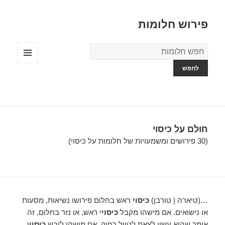
פירוש חלומות
מילון
החלומות
תפריטים
ווידג'טים
חולם על כיסוי
(30 פירושים ומשמעויות של חלומות על כיסוי)
…(טיארה | טורבן)
כיסוי
ראש בחלום פירושו נשיאות, מסעות
או נישואים. אם מישהו מקבל
כיסוי
י ראש, או נזר בחלום, זה
אומר שהוא עשוי לצאת לטיול רחוק. אם מישהו לובש
כיסוי
י