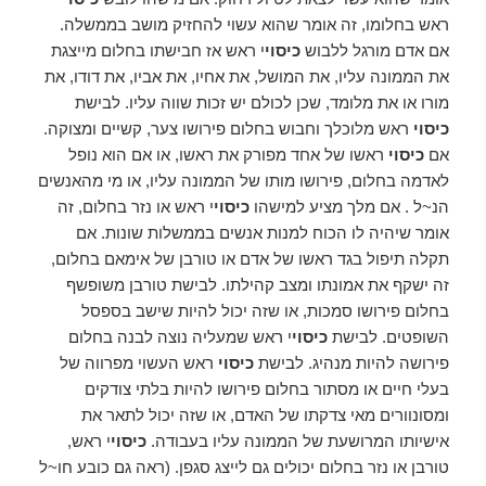
ראש בחלומו, זה אומר שהוא עשוי להחזיק מושב בממשלה.
אם אדם מורגל ללבוש
כיסוי
י ראש אז חבישתו בחלום מייצגת
את הממונה עליו, את המושל, את אחיו, את אביו, את דודו, את
מורו או את מלומד, שכן לכולם יש זכות שווה עליו. לבישת
כיסוי
ראש מלוכלך וחבוש בחלום פירושו צער, קשיים ומצוקה.
אם
כיסוי
ראשו של אחד מפורק את ראשו, או אם הוא נופל
לאדמה בחלום, פירושו מותו של הממונה עליו, או מי מהאנשים
הנ~ל . אם מלך מציע למישהו
כיסוי
י ראש או נזר בחלום, זה
אומר שיהיה לו הכוח למנות אנשים בממשלות שונות. אם
תקלה תיפול בגד ראשו של אדם או טורבן של אימאם בחלום,
זה ישקף את אמונתו ומצב קהילתו. לבישת טורבן משופשף
בחלום פירושו סמכות, או שזה יכול להיות שישב בספסל
השופטים. לבישת
כיסוי
י ראש שמעליה נוצה לבנה בחלום
פירושה להיות מנהיג. לבישת
כיסוי
ראש העשוי מפרווה של
בעלי חיים או מסתור בחלום פירושו להיות בלתי צודקים
ומסונוורים מאי צדקתו של האדם, או שזה יכול לתאר את
אישיותו המרושעת של הממונה עליו בעבודה.
כיסוי
י ראש,
טורבן או נזר בחלום יכולים גם לייצג סגפן. (ראה גם כובע חו~ל