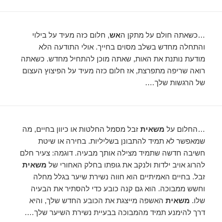
…כשאתה חולם על מתקן ה
אש
, חלום כזה מעיד על בילוי
והתחלה מחדש בשלב מסוים בחייך. אולי התודעה הלא
מודעת נותנת את האות, שאתה מוכן להתחיל מחדש. כשאתה
רואה שריפה מתפרצת, אז חלום כזה מעיד על הפיצוץ העצום
של הרגשות שלך….
…החלום על
משאית
זבל מסמל החלטות או כיוון בחיים, מה
שמאפשר לא תמיד להתבונן בשליליות. בחירה או שיטת
חשיבה חדשה שתמיד מצילה אותך מבעיה. דוגמה: צעיר חלם
להרוג אויב ילדות ולנקב את גופתו בחלק האחורי של
משאית
זבל. בחיים האמיתיים הוא חווה נשירת שיער בגלל מחלה
וחשש ממבוכה. הוא גם קנה כובע כדי להסתיר את הבעיה
שלו.
משאית
האשפה מייצגת את הכובע החדש שלך, והיא
דרך להימנע תמיד מהמבוכה בבעיית נשירת השיער שלך….