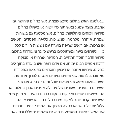
…אלמנט ה
אש
בחלום מייצג עוצמה.
אש
בחלום פירושה גם
אהבה. מוצר שנוגע ב
אש
תוך כדי ייצורו או בישולו בחלום
פירושו ויכוחים ומחלוקות. בחלום,
אש
מסמנת גם בשורות
שמחה, אזהרה, מלחמה, עונש, כוח, כליאה, הפסדים, חטאים
או ברכות. אם רואים שריפה בוערת עם ניצוצות היורים לכל
כיוון ונשרפים ביער ומשתוללים ברעש סוער ומעוררות בחלום,
פירוש הדבר חוסר התחייבות, הפרעה אזרחית או מצוקה
דרכה אנשים רבים ימותו. אם אדם רואה
אש
בוערת בתוך ליבו
בחלום, פירושו אהבה או דיכאון הנגרמים כתוצאה מהפרדה
מאהובתו. לראות שני שיחים בוערים מנסים לצרוך אחד את
השני בחלום מייצג שני צבאות שנלחמים זה בזה. אם שני
השיחים הבוערים נשארים שלמים ולא מניבים אבדן בחלום, אז
הם מייצגים ניסויים ומצוקות במקום בו הם נראים. מי מבין שתי
השריפות קרוב יותר למקור מים בחלום פירושו שצבא כזה
עלול יותר לנסיגה או כניעה מרצון. אם המים זורמים ומכבים
את ה
אש
בחלום, המשמעות היא גם שהמים יתפללו וכתוצאה