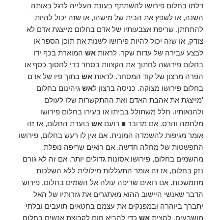
דלתו בחלום פירושו להשתתף בעונת העלייה לרגל באותה
השנה, או לשפץ את הבית של מישהו, או שזה יכול להיות
להתחתן. שריפת אצבעותיו של אדם בחלום מייצגת אדם לא
צודק, או שזה יכול להיות פירושו לשנות את תוכן הספר או
לבצע עבירה של עדות שקר. לראות
אש
המוארת בכף ידו
בחלום פירושה לחתוך את הקצוות בסחר כדי לחסוך כסף או
הפרה מרצון של קוד המסחר. לראות
אש
בתוך פיו של אדם
בחלום פירושו מצוקה. כניסה ברצון ל
אש
גיהינום בחלום
'מייצגת את אהבת האדם ואת ההתקשרות שלו לעולם
ולהנאותיו. חלל משתולל בביתו או בעירו בחלום פירושו
מלחמה והרס. אם מדובר ■ רועם
אש
בוערת החלום, אז זה
אומר מגיפות להשמדה המונית. אם אין לו רעש בחלום, פירושו
התפשטות של מחלה חדשה. אם רואים שריפה נופלת
מהשמים בחלום, פירושו אסונות גדולים יותר. אם זה לא גורם
נזק בחלום, אז זה אומר התעללות מילולית ללא השלכות
מתמשכות. אם רואים שריפה עולה אל השמים בחלום, פירוש
הדבר שאנשי היישוב ההוא מאתגרים את גזרותיו של האל
יתברך ביוהרה ובמפנקים את עצמם בחטאים תועבים ובלתי
מושבעים. להצית
אש
כדי להביא חום לקבוצת אנשים בחלום