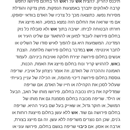
תיכנס להריון. להצית
אש
על ר
אש
הר בחלום פירושו לחפש
קרבה לאלוקים יתברך באמצעות הנפקות, מתן צדקה והגדלת
מסירות נפשו. כתוצאה מכך כל צרכיו של האדם בוודאי יסופקו.
אם מי שרואה את החלום הזה נמצא במסע, הוא מייצג את
חזרתו הבטוחה לביתו. ישיבה בתוך
אש
ולא סובלת כל נזק
בחלום פירושה לעבוד למען או להתאגד עם שליט העיר או
המדינה. המשמעות היא גם להפוך לאיש סודו של השליט או
לחבר אינטימי.
אש
במדבר בחלום פירושה מלחמה. הצבת
אנשים בחלום פירושה יצירת חלוקה ואויבות ביניהם. לעמוד
ב
אש
, להרגיש קריר ונוח בחלום מייצג את האמת, הכנות,
האמונה וההכרה של האדם, וזה אומר ניצחון על אויביו. שריפה
גוססת בחלום פירושה דיכוי מהומה, או הכילה של עניין בעייתי
שעלול לסכן את הקהילה או חייו של האדם. אם שריפה
שמדליקה את ביתו נכובה בחלום, פירושו מותו של האב, הבעל
או הילד. שריפה מכובה בחלום מסמנת גם את מותו של
המושל, או חוקר גדול, או שאייק בעל שם בעיר ההיא. שריפה
בחלום פירושה גם שוד.
אש
ללא עשן בחלום מייצגת רוחות או
ג'נים, שכן הם נוצרים משריפה ללא עשן. זה גם מייצג בצורת,
ארבה או אסון. אם
כיבוי
שריפה בגשם בחלום, פירושו עוני או