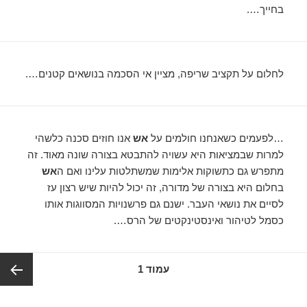
בחייך….
לחלום על תקציב שריפה, מציין אי הסכמה בנושאים קטנים….
…לפעמים כשאנחנו חולמים על
אש
אנו חוזים סכנה כלשהי
למרות שבמציאות היא עשויה להתבטא בצורה שונה מאוד. זה
מתפרש גם כתשוקות אלימות שמשתלטות עלינו ואם ה
אש
בחלום היא בצורה של מדורה, זה יכול להיות שיש רצון עז
לסיים את נושאי העבר. ישנם גם פרשנויות המסווגות אותו
כסמל לטיהור ואינסטינקטים של הרס….
ניווט
עמוד
1
העמוד