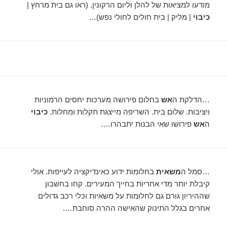
מודעו למציאות של להלן וליום הרקונין. (ראו גם בית מרחץ |
כיבוי
| מליק | בית חולים לחולי נפש)…
…הדלקת ה
אש
בחלום פירושה מערכות יחסים הרמוניות
ויציבות. שלום בית. השריפה מייצגת תקלות ומחלות.
כיבוי
ה
אש
פירושו שאי הבנות יתבהרו….
…סמל ה
משאית
בחלומות ידוע כאינדיקציה לעייפות. אולי
קיבלת יותר מדי אחריות בחייך המעירים. קחו בחשבון
שההיריון גורם גם לחלומות על משאיות וכלי רכב גדולים
אחרים בגלל התינוק שהאישה ההרה סוחבת….