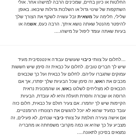
החלטות או כיוון בחיים, שמכינים הרבה למישהו אחר. אולי
השתקפות של שינוי גדול או השלכות גדולות שיבואו. באופן
שלילי, חלימה על
משאית
זבל עשויה לשקף את הצורך שלך
להיפטר מהנטל שאתה נושא איתך. הרבה כעס,
אש
מה או
בעיות שאתה עומד ליפול על מישהו….
…לחלום על צוותי
כיבוי
שעושים עבודה אינטנסיבית מעיד
שיש לך חברים טובים. לחלום על כבאית זה סימן שיש חששות
עמוקים שתגברו עליהם. לחלום על כבאית ועל כך שכבאים
מכבים את ה
אש
, זה סימן שכל הבעיות שלך יפתרו, אך אם
הכבאים לא מצליחים לשלוט ב
אש
, או שהמכונית נראית
הרוסה או שבורה וחסרת תועלת והיא לא עובדת, הבעיות
הקיימות שיש לך יוחמרו. אם צעיר חולם על כבאית, חלום כזה
עובד כמעיד שהוא לא יוכל להגשים את רצונותיו הרומנטיים.
אם אישה צעירה חולמת על צוותי
כיבוי
שנחים, לא פעילים, זה
מצביע על כך שהיא או כמה מקרובי משפחתה או מחבריה
נמצאים בסיכון לתאונה….