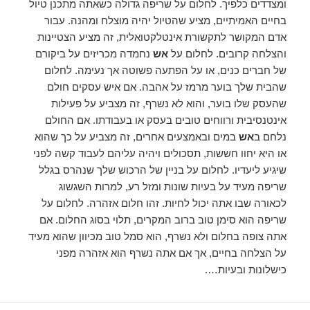
ומצדדים כלפיך. לחלום על שריפה גדולה כשאתה מתכנן טיול
בחיים האמיתיים, מציע שהטיול יהיה מוצלח ומהנה. עבור
אדם המקושר לתקשורת אינטלקטואלית, זה מציע הצטיינות
והצלחה קרובים. לחלום על
אש
נחמדה מכריזים על ביקורם
של חברים כנים, או על הפתעה פשוטה אך נעימה. לחלום
שהבית שלך בוער מרמז על אהבה. אם איש עסקים חולם
שהעסק שלו בוער, והוא לא נשרף, זה מצביע על פעילות
אינטנסיבית ורווחים טובים בעסק או בעבודתו. אם החולם
נלחם ב
אש
במים ובאמצעים אחרים, זה מצביע על כך שהוא
או היא יחוו חששות, תסכולים ויהיה עליהם לעבוד קשה לפני
שיגיע ליעדיו. לחלום על בניין של הרכוש שלך שנהרס בגלל
שריפה מעיד על בעיות שונות ומזל רע, למרות השגשוג
לכאורה שבו אתה יכול לחיות. זהו חלום אזהרה. לחלום על
שריפה הוא סימן טוב ברוב המקרים, תלוי בסוג החלום. אם
אתה צופה בחלום ולא נשרף, הוא סמל טוב מכיוון שהוא מעיד
על הצלחה בחיים, אך אם אתה נשרף הוא אזהרה מפני
כישלונות ובעיות….