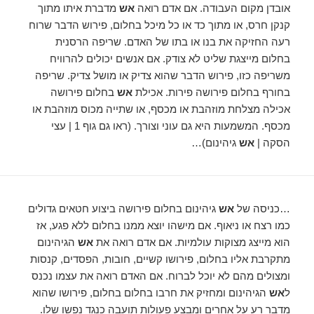
אובדן מקום העבודה. אם אדם רואה
אש
מדברת איתו מתוך
קנקן חרס, או מתוך כד או כל מיכל בחלום, פירוש הדבר שרוח
רעה החזיקה את בנו או בתו של האדם. שריפה הרסנית
בחלום מייצגת שליט לא צודק. אם אנשים יכולים להרוויח
משריפה כזו, פירוש הדבר שהוא צדיק או מושל צדיק. שריפה
בחורף בחלום פירושה פירות. אכילת
אש
בחלום פירושה
אכילה מצלחת מוזהבת או מכסף, או שתייה מכוס מוזהבת או
מכסף. המשמעות היא גם עוני וצורך. (ראו גם גוף 1 | עצי
הסקה |
אש
גיהינום)…
…כניסה של
אש
גיהינום בחלום פירושה ביצוע חטאים גדולים
כמו רצח או ניאוף. אם מישהו יוצא ממנו בחלום ללא פגע, אז
הוא מייצג מצוקות עולמיות. אם אדם רואה את
אש
הגיהינום
מתקרבת אליו בחלום, פירושו קשיים, חובות, הפסדים, קנסות
ומצולים מהם לא יוכל לברוח. אם האדם רואה את עצמו נכנס
ל
אש
הגיהינום ומחזיק את חרבו בחלום בחלום, פירושו שהוא
מדבר רע על אחרים ומבצע פעולות תועבה כנגד נפשו שלו.