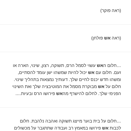
(ראה פוקר)
(ראה
אש
פולחן)
…חלום ה
אש
עשוי לסמל הרס, תשוקה, רצון, שינוי, הארה או
זעם. חלום עם
אש
יכול להיות שמשהו ישן עומד להסתיים,
ומשהו חדש יכנס לחיים שלך. דעותיך נמצאות בתהליך שינוי.
חלום על
אש
מבוקרת מסמל את המוטיבציה שלך ואת השינוי
הפנימי שלך. לחלום להישרף מה
אש
פירושו הרס ובעיות….
…חלום על בית בוער מייצג תשוקה ואהבה נלהבת. חלום
לכבות
אש
פירושו במאמץ רב ועבודה שתתגבר על מכשולים