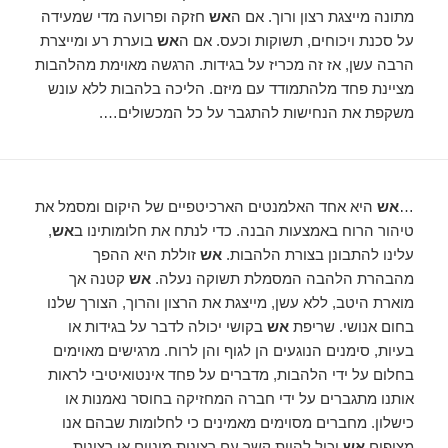
מתונה מייצגת רצון ורוך. אם ה
אש
חזקה ופרועה מדי שמעידה
על סכנת ויכוחים, תשוקות וכעס. אם ה
אש
בוערת רע ומייצרת
הרבה עשן, אז זה מכריז על בגידות. הרגשה מאוימת מהלהבות
מציינת פחד מלהתמודד עם מיזם. הליכה בלהבות ללא עונש
משקפת את הנחישות להתגבר על כל המכשולים….
…
אש
היא אחד האלמנטים הארכיטפיים של היקום ומסמל את
טיהור הרוח באמצעות הבנה. כדי לנתח את חלומותינו ב
אש
,
עלינו להתבונן בצורת הלהבות.
אש
זוללת היא ההפך
מהבהרת הלהבה המסמלת תשוקה נעלה.
אש
קטנה אך
מוארת היטב, ללא עשן, מייצגת את הרצון והרוך, הצורך שלנו
בחום אנושי. שריפת
אש
בקושי יכולה לדבר על בגידות או
בעיות, סימנים הנוגעים הן לגוף והן לרוח. מרגישים מאוימים
בחלום על ידי הלהבות, מדברים על פחד אינטואיטיבי לראות
אותנו מתגברים על ידי חברה המחזיקה בחוסר נאמנות או
כישלון. מחברים מסוימים מאמינים כי לחלומות שבהם אנו
מציפים
אש
יכול להיות קשר עם רצונות מיניים או רצונות