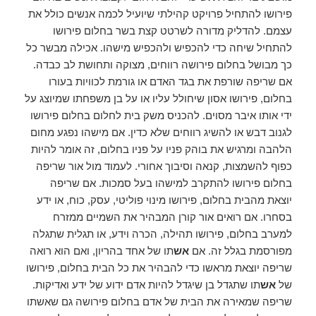
פירושו להתחיל פרויקט קהילתי שיועיל לכמה אנשים כולל את
עצמם. להדליק מדורה לשרטט קצת בשר בחלום פירושו
להתחיל שיחה כדי להכפיש ולהכפיש מישהו. אכילה מבשר כל
כך מבושל בחלום פירושה רווחים, מצוקה ותחושת לב כבדה.
אם שריפה שורפת את בגד האדם או גורמת לכוויות בעורו
בחלום, פירושו אסון שיחולל עליו או על בן משפחתו שמיוצג על
ידי אותו איבר מסוים. להכניס משק בית לחלום בחלום פירושו
לגנוב דבש או להשיג רווחים שלא כדין. אם מישהו נפגע מחום
הלהבה ומרגיש את בוהק פניו על פניו בחלום, זה אומר להיות
כפוף להשמצות, קנאה וסיבוך אחורי. לעמוד מול אור שריפה
בחלום פירושו להתקרב למישהו בעל סמכות. אם שריפה
יוצאת מהבית בחלום, פירושו מינוי פוליטי, עסק, כוח, או ידע
בסחרו. אם רואים אור קורן המבהיר את השמיים ממזרח
למערב בחלום, פירושו תהילה, הכרה וידע, או תגלית שתגלה
מפורסמת בגלל זה. אם
אש
תו של אחד בהריון, ואם הוא רואה
שריפה יוצאת מראשו כדי להבהיר את כל הבית בחלום, פירושו
של
אש
תו שתגדל בן שיגדל להיות אדם ידוע של ידע ואדיקות.
שריפה שמאירה את הבית של אדם בחלום פירושה גם שאשתו