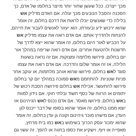
מכך ייצרכו. ככל שעשן שחור יותר מייצר בחלומו של אדם, כך
הסכנה והסבל הנובעים מכך עולה. אם האדם מדליק
אש
בלילה כדי שאנשים יוכלו לראות את דרכם בחלום, זה אומר
שהוא ירכוש ידע ובעזרתו, הוא יעזור לאנשים לעבור את חייהם,
להנחות ולהדריך אותם. אם אדם רואה את עצמו מדליק
אש
על הכביש לאור היום בחלום, זה אומר שהוא ייצא לדרך של
חדשנות ולהטעות אחרים. אם אדם רואה שריפה במהלך אור
יום בחלום, פירושו מלחמה ומצוקות. אם זה נראה בשעות
הלילה, אז זה אומר שלום והדרכה. אם אדם רואה את עצמו
סוגד ל
אש
בחלום, פירושו שהוא אוהב מלחמות, או עוקב אחר
פניות שטניות. להתחמם מ
אש
סמוכה במהלך יום קר בחלום
פירושו להתעשר. אכילת
אש
בחלום פירושה הסבת רכוש של
יתומים או הרווח של כסף חשוד ובלתי חוקי. אם נידון למוות
ב
אש
בחלום, פירושו מאסר. אם אדם נכנס ל
אש
הגיהינום אז
יוצא ממנו בחלום, זה אומר שהוא בסופו של דבר ייכנס לגן
העדן. אם מישהו מוכר גיהינום וקונה גן עדן בחלום, זה אומר
שהוא ימכור עסק הכרוך בשימוש ב
אש
כמו בית מרחץ,
מאפייה או זיוף, וישקיע את כספו בחווה או להפך. זה עשוי גם