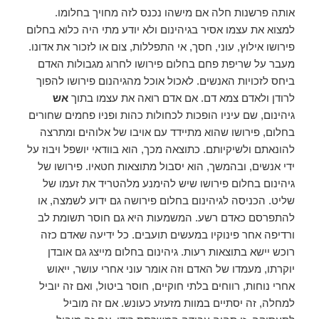
אותה פרשנות חלה אם מישהו נכנס לזה מחויך בחלומו.
למצוא את עצמו אסיר בגיהינום ולא יודע מתי היה כלוא בחלום
פירושו אילוץ, עוני, חסך, אי התפללות, צום או לזכור את אדונו.
מעבר על שריפת פחם בחלום פירושו לחרוג מגבולות האדם
ביחס לזכויות האנשים. לאכול אוכל מהגיהנום פירושו להפוך
לרודן ולאדם צמא דם. אם אדם רואה את עצמו בתוך
אש
גיהינום, שם עיניו הופכות לכחולות כהות ופניו פחמים שחורים
בחלום, פירושו שהוא מתיידד עם אויבו של אלוהים ומתרצה
להונאתם ולשיקיותם. כתוצאה מכך, הוא בוודאי יושפל ויבוז על
ידי אנשים, ובהמשך, הוא יסבול מתוצאות חטאיו. פירושו של
גיהינום בחלום פירושו שיש להימנע מלהטריד את זעמו של
שליט. הכניסה לגיהינום בחלום פירושה גם ידוע לשמצה, או
להתפרסם כאדם רשע. המשמעות היא גם חוסר תשומת לב
ורדיפה אחר פינוקיו במעשים תועבים. כל ידיעה שאדם כזה
רוכש יישא בתוצאות רעות. גיהינום בחלום מייצג גם אובדן
יוקרתו, מעמדו של האדם וזה אומר עוני אחרי עושר, ייאוש
אחרי נוחות, רווחים בלתי חוקיים, חוסר ביטול, ואם זה יוביל
למחלה, זה יסתיים במוות מזעזע כעונש. אם זה מוביל