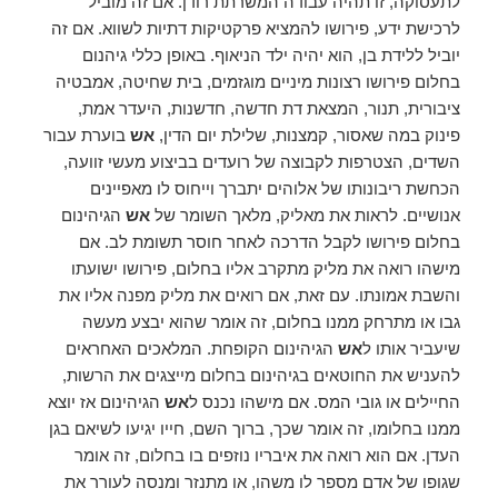
לתעסוקה, זו תהיה עבודה המשרתת רודן. אם זה מוביל
לרכישת ידע, פירושו להמציא פרקטיקות דתיות לשווא. אם זה
יוביל ללידת בן, הוא יהיה ילד הניאוף. באופן כללי גיהנום
בחלום פירושו רצונות מיניים מוגזמים, בית שחיטה, אמבטיה
ציבורית, תנור, המצאת דת חדשה, חדשנות, היעדר אמת,
פינוק במה שאסור, קמצנות, שלילת יום הדין,
אש
בוערת עבור
השדים, הצטרפות לקבוצה של רועדים בביצוע מעשי זוועה,
הכחשת ריבונותו של אלוהים יתברך וייחוס לו מאפיינים
אנושיים. לראות את מאליק, מלאך השומר של
אש
הגיהינום
בחלום פירושו לקבל הדרכה לאחר חוסר תשומת לב. אם
מישהו רואה את מליק מתקרב אליו בחלום, פירושו ישועתו
והשבת אמונתו. עם זאת, אם רואים את מליק מפנה אליו את
גבו או מתרחק ממנו בחלום, זה אומר שהוא יבצע מעשה
שיעביר אותו ל
אש
הגיהינום הקופחת. המלאכים האחראים
להעניש את החוטאים בגיהינום בחלום מייצגים את הרשות,
החיילים או גובי המס. אם מישהו נכנס ל
אש
הגיהינום אז יוצא
ממנו בחלומו, זה אומר שכך, ברוך השם, חייו יגיעו לשיאם בגן
העדן. אם הוא רואה את איבריו נוזפים בו בחלום, זה אומר
שגופו של אדם מספר לו משהו, או מתנזר ומנסה לעורר את