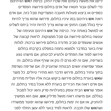
לייצג את מעשיו בעולם ואת שכרו להלן. כניסה ל
אש
הגיהינום
כדי לשלם עבור חטאיו של אדם בחלום פירושה הפסדים
כספיים או ביצוע פעולות תועבה המצדיקות סבל כזה. אם אדם
רואה
אש
גיהינום במו עיניו בחלום, פירושו שהוא צריך להיות
עייף בגלל מצבו החוקי או שהוא צריך להיות זהיר ביחס לשליט
או למושל באותה עיר. כניסה של
אש
גיהינום וטעימה של
עונשה בחלום פירושה גם סבל ממצוקות. לראות קבוצה של
אנשים שעומדים סביב מדורה בחלום פירושו ברכות. לגלות
שיח בוער במדבר ולמצוא נחמה במפלט בקרבתו בחלום
פירושו לפזר את הפחדים ולהגיע לביטחון. אם מישהו נוגע
בשריפה, ואם זה לא גורם לו נזק או שורף אותו בחלום, זה
אומר שמישהו יגשים הבטחה שהעניק לו. אם שריפה נשרפת
בתוך גרגיר בחלום, פירוש הדבר הוא מחירי טיולים. כל מוצר
ש
אש
בוערת בחלום פירושו ביקוש גבוה אליו ועליית מחירים.
אם אדם רואה את הכיריים בוערת ללא אוכל בסיר בחלום, זה
אומר שר
אש
הבית עוסק בפעילויות סרק והוא יכול לסבול
בגללם. אם מישהו רואה מושל מדליק
אש
, ואם הוא ממשיך
להחניק, אז אם זה ימות בחלום, פירושו שהוא יפוטר ממשרדו
ושה
אש
שלו תכבה. לראות לפיד בוער ללא עשן התלוי לפני