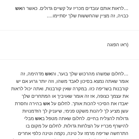
…לראות אותם עובדים מכריז על קשיים גדולים. כאשר ה
אש
כבויה, זה מציין שהחששות שלך יסתיימו….
(ראו הפוגה
…לחלום שמשהו מהרכוש שלך בוער, וה
אש
מדהימה, זה
אומר שאתה נמצא בסיכון לאבד משהו, וזה יותר גרוע אם יש
קורבנות בשריפה כזו. במקרה שאין קורבנות, ואתה יכול לראות
את עצמך כצופה, אז זה אומר שאויביך או המתחרים שלך
יאבדו את הסיכוי להכות אותך. לחלום על
אש
בהירה וחסרת
עשן מציע לך ליהנות משקט פנימי, שיעניק לך הזדמנויות
גדולות להצליח בחיים. לחלום שאתה מטפל ב
אש
מבלי
להישרף מכריז על הצלחות גדולות. לחלום על מקום בו
התרחשה שריפה מרמז על טינה, נקמה וטינה כלפי אחרים