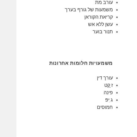
עורב מת
משמעות של גורף בערך
קריאת הקוראן
עשן ללא אש
תנור בוער
משמעויות חלומות אחרונות
עורך דין
ז ָקֵט
פינה
ג ִיפּ
חמוסים