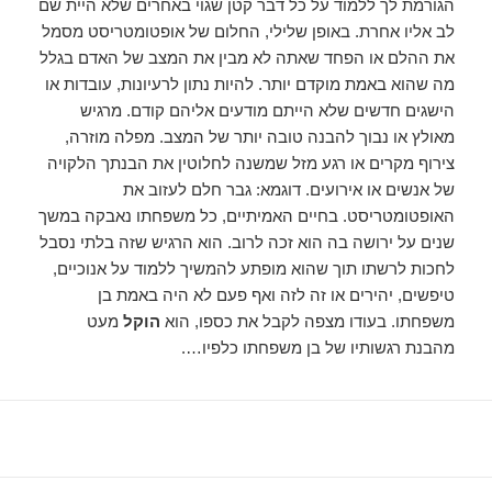
הגורמת לך ללמוד על כל דבר קטן שגוי באחרים שלא היית שם
לב אליו אחרת. באופן שלילי, החלום של אופטומטריסט מסמל
את ההלם או הפחד שאתה לא מבין את המצב של האדם בגלל
מה שהוא באמת מוקדם יותר. להיות נתון לרעיונות, עובדות או
הישגים חדשים שלא הייתם מודעים אליהם קודם. מרגיש
מאולץ או נבוך להבנה טובה יותר של המצב. מפלה מוזרה,
צירוף מקרים או רגע מזל שמשנה לחלוטין את הבנתך הלקויה
של אנשים או אירועים. דוגמא: גבר חלם לעזוב את
האופטומטריסט. בחיים האמיתיים, כל משפחתו נאבקה במשך
שנים על ירושה בה הוא זכה לרוב. הוא הרגיש שזה בלתי נסבל
לחכות לרשתו תוך שהוא מופתע להמשיך ללמוד על אנוכיים,
טיפשים, יהירים או זה לזה ואף פעם לא היה באמת בן
משפחתו. בעודו מצפה לקבל את כספו, הוא
הוקל
מעט
מהבנת רגשותיו של בן משפחתו כלפיו….