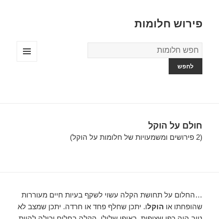
פירוש חלומות
מילון
החלומות
תפריטים
ווידג'טים
חולם על הוקל
(2 פירושים ומשמעויות של חלומות על הוקל)
…החלום על תחושת הקלה עשוי לשקף בעיות חיים מעוררות
שהופחתו או
הוקל
ו. יתכן שחלף פחד או חרדה. יתכן שמצב לא
טוב היה כפי שציפית. באופן שלילי, הקלה בחלום יכולה להיות