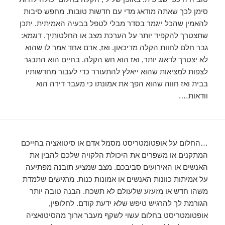
סימן לכך שאתה מודאג מדי עם חדשות טובות. מחפש סיבות
להאמין שהכל ייגמר בסדר מבלי לטפל בבעיה האמיתית. יתכן
שתצטרך להקפיד יותר על הערכת מצב או החלטותיך. דוגמא:
גבר חלם לחוות הקלה מדיכאון. ואז, אדם אחד אמר לו שהוא
לא יצטרך לדאוג יותר, ואז הוא חש הקלה. בחיים הוא התבגר
לצפות למציאות שהוא ייאלץ להתעורר כדי לעבור מחדשותיו
בבית ואז חווה שהוא הפך את אמונתו כי מעבר דירה הוא
וודאות….
…החלום על אופטומטריסט מסמל אדם או סיטואציה בחייכם
המתקנים או משפרים את היכולת הלקויה שלכם להבין את
האנשים או האירועים סביבכם. מצב שמציע תובנה מפתיעה
על אמיתות כוונות האנשים או אמונות כנות. מרגישים שלמדת
משהו חדש או מזעזע שלעולם לא תשכח. הבנה טובה יותר
הגורמת לך להרגיש טיפש שלא ידעת קודם. לחלופין,
אופטומטריסט בחלום עשוי לשקף מעבר ארוך מהסיטואציה