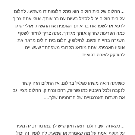
…החלום של בית חולים הוא סמל חלומות דו משמעי. לחלום
על בית חולים יכול לסמל בעיות עם בריאותך.
או
לי אתה צריך
לרפא
או
לשפר את בריאותך הגופנית
או
הרגשית.
או
לי יש לך
כמה הפרעות שזרקו
או
תך מגדרך. אתה צריך לחזור לשטף
השגרה בחיי היומיום. לחילופין, חלום בית חולים מראה את
או
פיו האכפתי. אתה מודאג מקרובי משפחתך שעשויים
להזדקק לעזרה רפואית….
כשאתה רואה משהו סגלגל בחלום, אז החלום הזה קשור
לנקבה ולכל היבטיו כמו פוריות, רחם ונרתיק. החלום מציין גם
את השדות האנרגטיים של הרוחניות שלך….
…כשאתה ישן, חולם ורואה חזון שיש לך צמרמורת, זה מעיד
על תוקף ואמת על מה שאמרת
או
שמעת. לחילופין, זה יכול