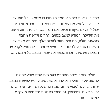
לחלום ולראות סיר הוא סמל חלומות דו משמעי. חלומות על
זה יכולים לסמל את עמדותיך ואת עמדתך במצב מסוים. זה
יכול לייצג גם ביקורת וכעס. אם הסיר עשוי זכוכית, הוא מייצג
את הידיעה והמודע למצב מסוים. לחלום ולראות מחבת,
כשאתה חולם, הם סימן מוזר לחלום שלך. סימן זה מעיד על
מלאות באהבה. לחלופין, זה מציע שתצטרך להתחיל לקבל את
תוצאות מעשיך. יתכן שמצאת את עצמך במצב בלתי נמנע….
…חולם ורואה פנדה מתפרש כהמלצת התת מודע לחולם
לחשוב על זה
או
לי הוא
או
היא מתקשים להגיע לפשרה במצב
ערות. עליכם למצוא מדיום שמח כך שכל הצדדים המעורבים
יהיו מרוצים. לחילופין, זה סמלי לתכונות ילדותיות משלך
או
למשהו חמוד….