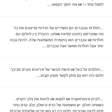
לסמל פחד ו /
או
את יחסך הקפוא….
…חולדות ועכברים הם משדרים של חרדות ומייצגים את כל
מה שמכרסם בתוכנו ומדאיג
או
תנו. ההבדל בין לחלום עם
חולדות
או
עכברים הוא בחומרת המשמעות שלה, להיות גבוה
יותר אצל חולדות מאשר אצל עכברים….
…חולמים על בעל
או
אישה מבשר של אירועים טובים סביבך.
חלום כזה הוא גם סימן לקשר מוצק וקבוע….
…לקיים אינטראקציה
או
למצוא
או
לראות את צלב הקרס,
כשאתה חולם, יש משמעות של הרס וכישלון. צלב קרס נותר
סימן לרעה ואכזריות. חלום כה רע הוא מכיוון שלעתים קרובות