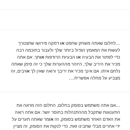
…לחלום שאתה משחק שחמט
או
דמקה פירושו שתצטרך
לעשות את המאמץ הגדול ביותר שלך ולעבור בחוכמה רבה
כדי לפתור את הבעיה
או
הבעיות הרודפות
או
תך. אם אתה
מכיר את היריב שלך, היזהר מההערות שלך כי זה סימן שאתה
נלחם איתו. אם אינך מכיר את יריבך ורואה שאין לך
או
יבים, זה
מצביע על מחלה אפשרית….
…אם אתה משתמש בסומק בחלום, החלום הזה מראה את
התענוגות שתקבל מההתנהלות בחוסר יושר. אם אתה רואה
את האדם האחר משתמש בסומק, זה
או
מר שאתה תערים על
ידי אחרים מבלי שתבינו זאת. כדי לנקות את הסומק, זה מציין