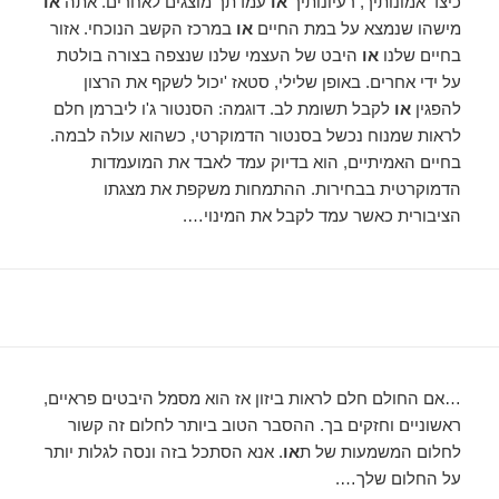
כיצד אמונותיך, רעיונותיך
או
עמדתך מוצגים לאחרים. אתה
או
מישהו שנמצא על במת החיים
או
במרכז הקשב הנוכחי. אזור
בחיים שלנו
או
היבט של העצמי שלנו שנצפה בצורה בולטת
על ידי אחרים. באופן שלילי, סטאז 'יכול לשקף את הרצון
להפגין
או
לקבל תשומת לב. דוגמה: הסנטור ג'ו ליברמן חלם
לראות שמנוח נכשל בסנטור הדמוקרטי, כשהוא עולה לבמה.
בחיים האמיתיים, הוא בדיוק עמד לאבד את המועמדות
הדמוקרטית בבחירות. ההתמחות משקפת את מצגתו
הציבורית כאשר עמד לקבל את המינוי….
…אם החולם חלם לראות ביזון אז הוא מסמל היבטים פראיים,
ראשוניים וחזקים בך. ההסבר הטוב ביותר לחלום זה קשור
לחלום המשמעות של ת
או
. אנא הסתכל בזה ונסה לגלות יותר
על החלום שלך….