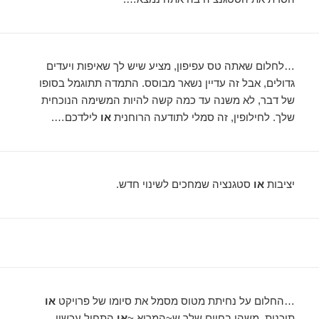
…לחלום שאתה טס עפיפון, מציע שיש לך שאיפות ויעדים
גדולים, אבל זה עדיין נשאר מבוסס. התמדה תתוגמל בסופו
של דבר, לא משנה עד כמה קשה להיות המשימה הנוכחית
שלך. לחילופין, זה סמלי לתודעה הרוחנית
או
לילדכם….
יציבות
או
סטגנציה שמחכים לשינוי חדש.
…החלום על נחיתת מטוס מסמל את סיומו של פרויקט
או
תוכנית. משהו בחיים שלך ש~המריא ~
או
התחיל עכשיו