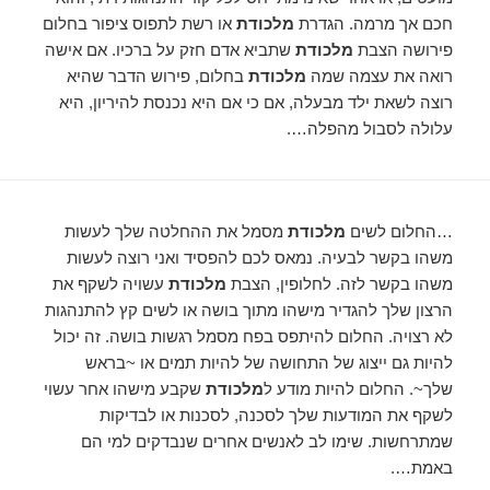
חכם אך מרמה. הגדרת
מלכודת
או רשת לתפוס ציפור בחלום
פירושה הצבת
מלכודת
שתביא אדם חזק על ברכיו. אם אישה
רואה את עצמה שמה
מלכודת
בחלום, פירוש הדבר שהיא
רוצה לשאת ילד מבעלה, אם כי אם היא נכנסת להיריון, היא
עלולה לסבול מהפלה….
…החלום לשים
מלכודת
מסמל את ההחלטה שלך לעשות
משהו בקשר לבעיה. נמאס לכם להפסיד ואני רוצה לעשות
משהו בקשר לזה. לחלופין, הצבת
מלכודת
עשויה לשקף את
הרצון שלך להגדיר מישהו מתוך בושה או לשים קץ להתנהגות
לא רצויה. החלום להיתפס בפח מסמל רגשות בושה. זה יכול
להיות גם ייצוג של התחושה של להיות תמים או ~בראש
שלך~. החלום להיות מודע ל
מלכודת
שקבע מישהו אחר עשוי
לשקף את המודעות שלך לסכנה, לסכנות או לבדיקות
שמתרחשות. שימו לב לאנשים אחרים שנבדקים למי הם
באמת….