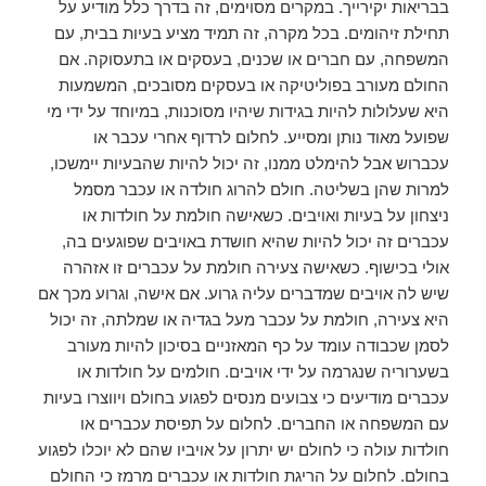
בבריאות יקירייך. במקרים מסוימים, זה בדרך כלל מודיע על
תחילת זיהומים. בכל מקרה, זה תמיד מציע בעיות בבית, עם
המשפחה, עם חברים או שכנים, בעסקים או בתעסוקה. אם
החולם מעורב בפוליטיקה או בעסקים מסובכים, המשמעות
היא שעלולות להיות בגידות שיהיו מסוכנות, במיוחד על ידי מי
שפועל מאוד נותן ומסייע. לחלום לרדוף אחרי עכבר או
עכברוש אבל להימלט ממנו, זה יכול להיות שהבעיות יימשכו,
למרות שהן בשליטה. חולם להרוג חולדה או עכבר מסמל
ניצחון על בעיות ואויבים. כשאישה חולמת על חולדות או
עכברים זה יכול להיות שהיא חושדת באויבים שפוגעים בה,
אולי בכישוף. כשאישה צעירה חולמת על עכברים זו אזהרה
שיש לה אויבים שמדברים עליה גרוע. אם אישה, וגרוע מכך אם
היא צעירה, חולמת על עכבר מעל בגדיה או שמלתה, זה יכול
לסמן שכבודה עומד על כף המאזניים בסיכון להיות מעורב
בשערוריה שנגרמה על ידי אויבים. חולמים על חולדות או
עכברים מודיעים כי צבועים מנסים לפגוע בחולם ויווצרו בעיות
עם המשפחה או החברים. לחלום על תפיסת עכברים או
חולדות עולה כי לחולם יש יתרון על אויביו שהם לא יוכלו לפגוע
בחולם. לחלום על הריגת חולדות או עכברים מרמז כי החולם