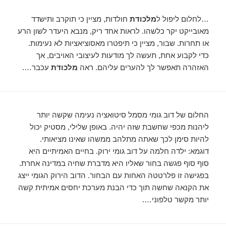
…לחלום ליפול ל
מלכודת
חולדות, מציין כי תוקרב ותישדד
מאובייקט יקר כלשהו. לראות אחד ריק, מנבא היעדר לשון הרע
או תחרות. שבור, מציין כי תיפטרו מאסוציאציות לא נעימות.
כדי לקבוע אחת, תעשה לך מודעות לעיצובי האויבים, אך
האזהרה תאפשר לך להערים עליהם. ראה
מלכודת
עכבר….
החלום של דוב גומי מסמל סיטואציה נעימה שקשה יותר
ליהנות מכפי שחשבת שזה יהיה. באופן שלילי, מסטיק יכול
להיות סימן לכך שאתה מתלהב ממשהו שאינו מציאותי.
דוגמא: ילדה חלמה על דוב גומי ירוק. בחיים האמיתיים היא
סוף סוף פגשה בחור שאליו היא מדברת שחיה במדינה אחרת.
בפגישה זו פלרטטה האחות עם הבחור. הדוב הירוק הגומי ייצג
את הקנאה שחשה תוך כדי הבנת מערכת יחסים אמיתית קשה
יותר מקשר טלפוני….