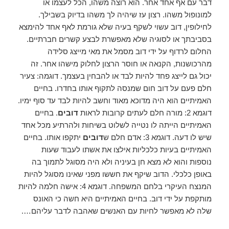
דבר עם אף אחד אחר. הוא רוצה משהו, הכל לעצמו או
למונופול משהו. רצון עז שיהיה לך משהו בדיוק בשבילך.
לחילופין, דוב עשוי לשקף בעיה שלא גורמת לאף אחד להימצא
בסביבתך או לסוגיה שלא מאפשרת לבצע קשרים חברתיים.
החלום לרדוף על ידי דוב מסמל את מאי מייצג סלידה
מהרכושנות, הקנאה או חוסר הרצון לחלוק מישהו אחר. זה
יכול גם לייצג פחד להיות לבד או להבחין בעצמך. דוגמה: צעיר
חלם פעם על דוב חום שמנסה לתקוף אותו בחדרו. בחיים
האמיתיים הוא היה מדוכא מאוד וחשב להיות לבד עד סוף ימיו.
דוגמא 2: מורה חלם לעתים קרובות לראות
דובים
. בחיים
האמיתיים הייתה לו נטייה לשלוט בשיחות ולהרתיע מכל אחד
שיש לו דעה. דוגמא 3: אדם חלם ש
דובים
יתקפו אותו. בחיים
האמיתיים בעיות כלכליות אילצו את אשתו לעבוד שעות
נוספות והוא לא מצא חן בעיניה ולא היה מסוגל לתמוך בה
באופן כלכלי. הדוב שיקף את חששו מפני שאינו מסוגל להיות
המנצח העיקרי בלחם המשפחה. דוגמא 4: אישה חלמה להיות
מותקפת על ידי דוב. בחיים האמיתיים היא חשה כי האונס
שלה לא מאפשר לחיות עם האנשים שאהבה לדבר עליהם….