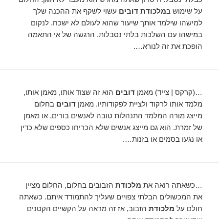
על שימוש ב
מלכודת דובים
עשוי לשקף את ההכנה שלך
למישהו שילמד אותך שיעור שהוא לעולם לא ישכח. לנקום
במישהו עם השלכות בלתי נסבלות. הרגשה של אי התאמה
הופכת את זה לנורא….
…(קרקס | צייד) מאמן
דובים
הוא זה שצוד אותו, מאמן אותו,
מלמד אותו לרקוד ולציית לפקודותיו. מאמן
דובים
בחלום
מייצג מורה המלמד התנהלות טובה לאנשים בורים, או מאמן
של זמרת. הוא גם מייצג אנשים שלא הכריחו כספים שלא כדין
או נגעו בסמים או בזנות….
…כשאתה רואה את
מלכודת
הזבובים בחלום, החלום מציין
את המכשולים הבלתי צפויים שעליך להתמודד איתם. כשאתה
חולם על
מלכודת
הזבוב, אז זה מראה על הקשיים הקטנים