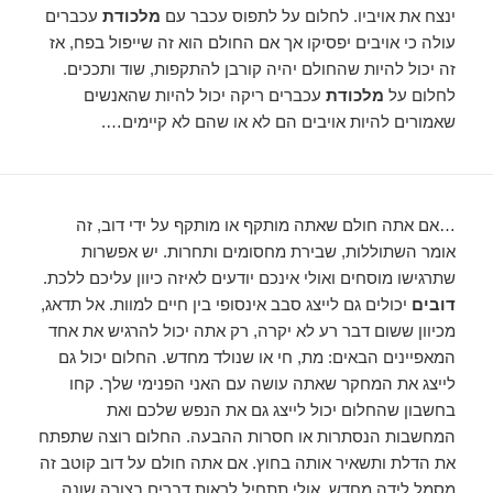
ינצח את אויביו. לחלום על לתפוס עכבר עם
מלכודת
עכברים
עולה כי אויבים יפסיקו אך אם החולם הוא זה שייפול בפח, אז
זה יכול להיות שהחולם יהיה קורבן להתקפות, שוד ותככים.
לחלום על
מלכודת
עכברים ריקה יכול להיות שהאנשים
שאמורים להיות אויבים הם לא או שהם לא קיימים….
…אם אתה חולם שאתה מותקף או מותקף על ידי דוב, זה
אומר השתוללות, שבירת מחסומים ותחרות. יש אפשרות
שתרגישו מוסחים ואולי אינכם יודעים לאיזה כיוון עליכם ללכת.
דובים
יכולים גם לייצג סבב אינסופי בין חיים למוות. אל תדאג,
מכיוון ששום דבר רע לא יקרה, רק אתה יכול להרגיש את אחד
המאפיינים הבאים: מת, חי או שנולד מחדש. החלום יכול גם
לייצג את המחקר שאתה עושה עם האני הפנימי שלך. קחו
בחשבון שהחלום יכול לייצג גם את הנפש שלכם ואת
המחשבות הנסתרות או חסרות ההבעה. החלום רוצה שתפתח
את הדלת ותשאיר אותה בחוץ. אם אתה חולם על דוב קוטב זה
מסמל לידה מחדש. אולי תתחיל לראות דברים בצורה שונה