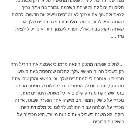
מצד שני, זה יכול להיות שאתה מרגיש חלול או ריק מבפנים.
חלום זה יכול להיות שיחת השכמה עבורך בה אתה צריך
לצאת ולחשוף את עצמך לאינטרסים ופעילויות חדשות. לחלום
שאתה נופל לבור, פירושו
מלכודת
במצב בחיים שלך או
שאתה תקוע בבור. אולי, חפרת לעצמך חור ואינך יכול לצאת
מזה….
…לחלום שאתה מתכנן הונאה מרמז כי אימצת את ההרגל הזה
רק בשביל הרווח האישי שלך. לחלום שנתפסת בעת ביצוע
תרמית זו אזהרה כי המתחרים שלך יזכו במשא ומתן שבו אתה
משתתף, וזה יגרום לך הפסדים. כדי לחלום שנתפסת מרמה
בזמן ששיחקת משחק קלפים או כל משחק הימורים אחר,
מכריז על כישלון חמור. אם מישהו אחר הוא זה שבוגד, אז זה
מכריז על הצלחה עבור החולם. לחלום על
מלכודת
חיות
ריקה, לא משנה בשביל איזה סוג זה מיועד, היא מכריזה על
כישלונות קרובים….