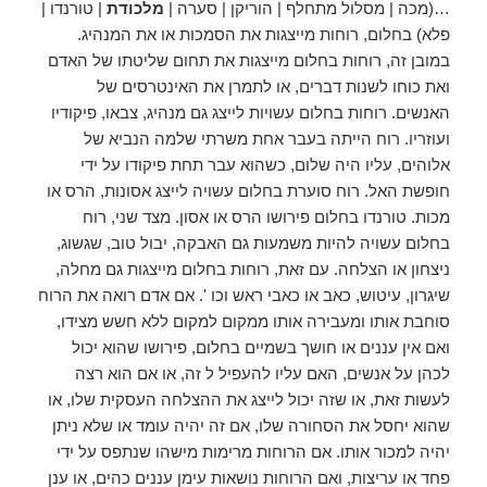
…(מכה | מסלול מתחלף | הוריקן | סערה |
מלכודת
| טורנדו |
פלא) בחלום, רוחות מייצגות את הסמכות או את המנהיג.
במובן זה, רוחות בחלום מייצגות את תחום שליטתו של האדם
ואת כוחו לשנות דברים, או לתמרן את האינטרסים של
האנשים. רוחות בחלום עשויות לייצג גם מנהיג, צבאו, פיקודיו
ועוזריו. רוח הייתה בעבר אחת משרתי שלמה הנביא של
אלוהים, עליו היה שלום, כשהוא עבר תחת פיקודו על ידי
חופשת האל. רוח סוערת בחלום עשויה לייצג אסונות, הרס או
מכות. טורנדו בחלום פירושו הרס או אסון. מצד שני, רוח
בחלום עשויה להיות משמעות גם האבקה, יבול טוב, שגשוג,
ניצחון או הצלחה. עם זאת, רוחות בחלום מייצגות גם מחלה,
שיגרון, עיטוש, כאב או כאבי ראש וכו '. אם אדם רואה את הרוח
סוחבת אותו ומעבירה אותו ממקום למקום ללא חשש מצידו,
ואם אין עננים או חושך בשמיים בחלום, פירושו שהוא יכול
לכהן על אנשים, האם עליו להעפיל ל זה, או אם הוא רצה
לעשות זאת, או שזה יכול לייצג את ההצלחה העסקית שלו, או
שהוא יחסל את הסחורה שלו, אם זה יהיה עומד או שלא ניתן
יהיה למכור אותו. אם הרוחות מרימות מישהו שנתפס על ידי
פחד או עריצות, ואם הרוחות נושאות עימן עננים כהים, או ענן