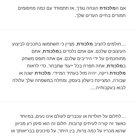
אם ה
מלכודת
הונחה נגדך, אז תתמודד עם כמה מחסומים
חמורים בחיים הערים שלך.
…חולמים להציב
מלכודת
, מציין כי תשתמשו בתככים לביצוע
העיצובים שלכם. אם אתם נלכדים ב
מלכודת
, אתם
מתוחכמים על ידי היריבים שלכם. אם אתה תופס משחק
ב
מלכודת
, אתה תפרח בכל ייעוד שתבחר. כדי לראות
מלכודת
ריקה, יהיה מזל בעתיד המיידי.
מלכודת
ישנה או
שבורה, המציינת כישלון בעסק, ומחלה במשפחה שלך עלולה
לבוא בעקבותיה….
…לחלום על חולדות או עכברים לעולם אינו נעים, במיוחד
כאשר זה קורה לעיתים קרובות. חלום זה הוא סימן רע מכיוון
שהוא מכריז על כמה צרות, בין היתר, על סיכונים בבריאותך או