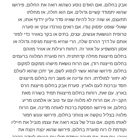
אבק בחלום, ואם האדם נוסע כשהוא רואה את החלום, פירושו
שהוא יתמודד קשיים גדולים. אם הוא חולה, אז מחלתו
תתעצם, או שזה יכול להיות שאיזו סדר עליון ירדוף אותו, או
שאולי שופט יפסוק נגדו. אם רואים טורנדו ענקי או סערה
טרופית הנושאת אנשים, עצים, בתים או בקר באוויר כדי לפזר
אותם על דרך ההרס שלה, הרי שהיא מייצגת מגיפה גדולה או
אסון המשפיע על אזור זה. רוחות רעילות או אוויר מזוהם
בחלום מייצגות מחלה קדחתנית. רוח סוערת המלווה ברעמים
בחלום מייצגת רודן. אם הרוח נושאת מישהו ממקום למקום
בחלום, פירושו שהוא עשוי לנסוע לשם, אך יתכן שהוא לעולם
לא יחזור למולדתו. רוח עדינה או משב רוח בחלום מייצגים
חסד וברכות לעם ולארץ. סערת אבק בחלום מייצגת הרס
בארץ. עם זאת, רוחות בחלום מייצגות תמיד בשורה מאת
הקב~ה. אם הרוח לא מלווה עם עד טוב או אלמנט מריע
בחלום, אז פירושו הפסקת ברכות לאותה מדינה. אם הרוח
מלווה בצליל נוקשה או צווחני בחלום, פירושו עונש חמור
לאותו מקום. אם גנרל של צבא רואה את עצמו מוביל את חייליו
וקודמת לו רוח סוערת בחלום, פירושו שהוא ינצח וינצח את
אויבו. עם זאת, אם סערה עומדת מולו עם הגעתו לשדה הקרב