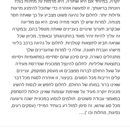
יוקרה, במיוחד אם היא שחורה, היא מרמזת על מחלות בגלל
הזנחת בריאותך. זו למעשה אזהרה כדי שתוכל להימנע מרעות
גדולות יותר. לחלום על נהיגה פשוט מצביע על כך שאתה חסר
מנוחה, למרות שיש לך תנאי מחיה נאים; היא גם מודיעה
שבקרוב תערוך שינויים בעניינים שאתה מטפל בהם, ובמקרה
זה עליך להיות זהיר מאוד בהתנהגותך ובאופיך, מכיוון שכל
שגיאה תביא לתוצאות קטלניות. לחלום על נהיגה ברכב בליווי
מישהו ועברת תאונה, עולה כי למרות שהעניינים שלך
מתנהלים כשורה, קיים סיכון שהם יסתיימו בפתאומיות ויסיימו
בתוצאות שליליות. לחלום להינצל ממכונית שנדרסת מעידה
על שעל החולם לברוח ממצבים או מעסק מפוקפק, עניינים
קלים ויריבות מכל הסוגים. בקיצור, זו אזהרה לסגת מכל דבר
שאינו ברור במוחו של החולם. לחלום לחפש או לנסות להשיג
מכונית יוקרה מעיד על שאיפות עצומות שאינן יכולות להסתפק
במאמצי עבודה פשוטים. חולמים לנסוע במכונית ישנה ורעועה
מכל סוג שהוא, זה סימן למזל רע בעתיד המיידי (עסקים רעים,
נסיגות, מחלות וכו ')….