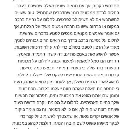
תתרחש בקרוב, אך עם תנאים שונים מאלה שחשבת בעבר.
בחלום לרדת ממכונית רומז שהדברים שהתחילו טוב עשויים
להשתבש אם לא תשים לב לפרטים. לחלום על נהיגה ברכב
במקום או ברחוב שיש בו הרבה אנשים מעיד על הצלחה, אך
גם אומר שאנשים מקנאים מנסים לפגוע בדברים שהשגת.
לחלום על נסיעה ברכב בדרך בה רואים הרים גבוהים לפניך,
מעיד על הרצון לטפס בסולם כדי להגיע להיררכיות חשובות,
אפשר להשיג זאת באמצעות עבודה קשה, התמדה ומאמץ.
ההרים הם סמל למאמץ ולמעמד גבוה. לחלום על מכוניות
נוסעות רבות עולה כי בעתיד המיידי יתבצעו כמה נסיעות
קצרות וכמה נושאים המפריעים לשקט שלך יישלטו. לחלום
לדאוג לאבד מכונית משלך, אך לאחר מכן למצוא אותה, מעיד
כי החסרונות האלה שאתה חווה ייעלמו בקרוב. הפתרונות
והזמן שבו אתה מוצא את המכונית זהים, תפתור את הבעיות
שלך בחיים האמיתיים. לחלום על מכונית יוקרה חדשה מעיד
שאתה רוצה שיהיה לך, אם כי לא מפואר. זה גם אומר ביקור
של אנשים יקרים מאוד, או שתצטרך לעשות טיול קצר כדי
לבקר מישהו פשוט לשם חיבה והנאה. חולמת לנהוג במכונית