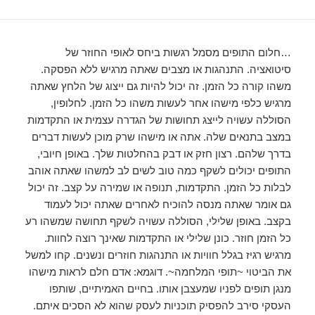
…חלום התופים מסמל רגשות ביחס לאופי החוזר של
סיטואציה. התנהגות או מצבים שאתה מרגיש ללא הפסקה.
משהו קורה כל הזמן. זה יכול להיות גם ייצוג של הלחץ שאתה
מרגיש כלפי מישהו אחר לעשות משהו כל הזמן. לחלופין,
הסוללה עשויה לייצג תחושות של הגדרה עצמית או התקדמות
במצב בתנאים שלה. אתה או מישהו שרק מוכן לעשות דברים
בדרך שלהם. רצון חזק או דבק בהחלטות שלך. באופן חיובי,
התופים יכולים לשקף כמה טוב לשים לב למשהו שאתה אוהב
לבלות כל הזמן. התקדמות, תנופה או שמירה על קצב. זה יכול
גם אומר שאתה מנסה להוכיח לאחרים שאתה יכול לעמוד
בקצב. באופן שלילי, הסוללה עשויה לשקף תחושה שמשהו רע
כל הזמן חוזר. כונן שלילי או התקדמות שאינך רוצה לחוות.
מרגיש רגיז בגלל חוויות או התנהגות חוזרים ונשנים. קחו למשל
את הביטוי ~תופי המלחמה~. דוגמא: אדם חלם לראות מישהו
מנגן תופים לפניו שמעצבן אותו. בחיים האמיתיים, שותפו
העסקי סירב להפסיק תוכניות לעסק שהוא לא הסכים איתם.