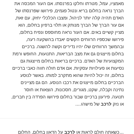
מאמציו, עמל, מטרתו וחלקו בפרנסתו. אם העור המכסה את
הברך נראה בחלום בריא ונטול פגמים, פירושו שפרנסתו של
האדם תהיה קלה יותר לניהול, ומצבו הכלכלי יחזק. עם זאת,
אם עור הברך של הברך מנותק או תלוי ברפיון בחלום, הוא
מציין קשיים באים. אם העור נראה מחוספס ונפיח בחלום,
פירושו שכספיו הרווחים הקשים יאבדו בהשקעה רעה,
ובהמשך הרווחים שלו יהיו נדירים וקשה להשגה. ברכיים
בחלום מייצגים גם את מצב הבריאות, התנועות, החופש ורמת
המקצועיות של האדם. ברכיים בריאות בחלום מייצגות גם
נסיעות או פעילויות עסקיות. אם אדם חולה חווה כאבי ברכיים
בחלום, זה יכול להיות שהוא מתקרב למותו. באשר לנוסע
הברכיים בחלום מייצגים את רכבו הנוסע. הם גם מציינים
נתינה וקבלה, שקט, מגורים, חסכונות, הוצאות או חוסר
תנועה. פירעון ברכיים שבור בחלום פירושו הפרדה בין חברים,
או נזק
לרכב
של מישהו….
…כשאתה חולם לראות או
לרכב
על הדאון בחלום, החלום