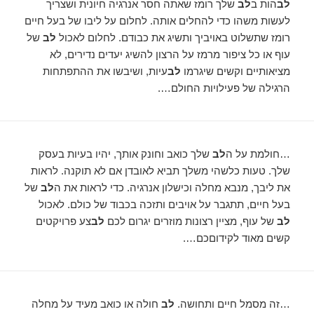
לב
הות ב
לב
שלך רומז שאתה חסר אנרגיה חיונית ושצריך
לעשות משהו כדי להחלים אותה. לחלום על ליבו של בעל חיים
רומז שתשלוט באויביך ותשיג את כבודם. לחלום לאכול
לב
של
עוף או כל ציפור מרמז על הרצון להשיג יעדים נדירים, לא
מציאותיים וקשים שיגרמו
לב
עיות, ושיבשו את ההתפתחות
הרגילה של פעילויות החולם….
…חולמת על ה
לב
שלך כואב וחונק אותך, יהיו בעיות בעסק
שלך. טעות כלשהי משלך תביא לאובדן אם לא תוקנה. לראות
את ליבך, מנבא מחלה וכישלון אנרגיה. כדי לראות את ה
לב
של
בעל חיים, תתגבר על אויבים ותזכה בכבוד של כולם. לאכול
לב
של עוף, מציין רצונות מוזרים יגרום לכם
לב
צע פרויקטים
קשים מאוד לקידוםכם….
…זה מסמל חיים ותחושה.
לב
חולה או כואב מעיד על מחלה