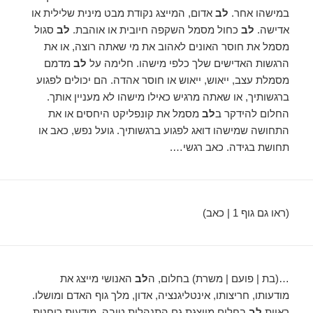
במישהו אחר.
לב
אדום, המייצג נקודת מבט מינית שלילית או
אדישה.
לב
כחול מסמל השקפה חיובית או אוהבת.
לב
סגול
מסמל את חוסר האונים לאהוב את מי שאתה רוצה, או את
הרגשות האדישים שלך כלפי מישהו. חלימה על
לב
מדמם
מסמלת עצב, ייאוש, ייאוש או חוסר אהדה. הם יכולים לפגוע
ברגשותיך, או שאתה מרגיש כאילו מישהו לא מעניין אותך.
החלום להידקר ב
לב
מסמל את קונפליקט היחסים או את
התחושה שמישהו דואג לפגוע ברגשותיך. גועל נפש, כאב או
תחושת בגידה. כאב רגשי….
(ראו גם גוף 1 | כאב)
…(בת | פועם | משרת) בחלום, ה
לב
האנושי מייצג את
מודעותו, חריצותו, אינטליגנציה, אדון, מלך גוף האדם ומושלו.
ראיית
לב
בחלום מייצגת גם התנהלות טובה, מודעות רוחנית