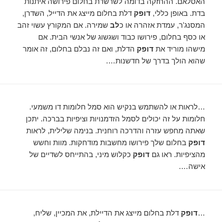
האסלאם. ההחזקה בדומה לשרשרת בחלום פירושה איתנות
בדת. באופן כללי,
דופק
דלת בחלום מייצג את הדייל, השדרן,
המסנג'ר, עמדת אזהרה או כ
לב
שמירה. אם המקורץ עשוי זהב
או כסף בחלום, פירושו כבוד ושגשוג של אנשי הבית. אם
מישהו מוריד את
דופק
הדלת, ואם זה נבלם בחלום, זה אומר
שהוא הולך בדרך של חדשנות….
…לראות או להשתמש בנקיש הוא סמל חלומות דו משמעי.
חלומות על זה יכולים לסמל הזדמנויות וציפיות בברכה. יתכן
שאתה מחפש עזרה והדרכה רוחנית. בנימה שלילית, לראות
דופק
בחלום שלך פירושו מחשבות מודחקות. מוות וחשש
מהציפיות. ראו גם
דופק
כקלוש מיני, בהתייחס לשדיים של
אישה….
…
דופק
דלת בחלום מייצג את הדיילת, את המכיין, שליח,