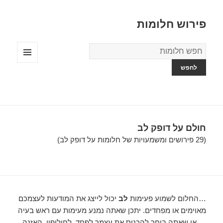
פירוש חלומות
מילון
החלומות
תפריטים
ווידג'טים
חולם על דופק לב
(29 פירושים ומשמעויות של חלומות על דופק לב)
…החלום לשמוע פעימות
לב
יכול לייצג את המודעות לעצמכם
מאוימים או מפחדים. יתכן שאתה נמנע מעימות עם ראש בעיה
… או שאתה בוחר להכניס את עצמך לפחד. לחילופין, האזנה