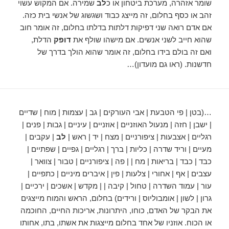
שומר אזהרה, מערכת ביטחון או כ
לב
שמירה. אם המקוש עשוי
זהב או כסף בחלום, זה מייצג כבוד ושגשוג של אנשי בית כזה.
אם אדם רואה שני דפיקות דלתות בדלתו בחלום, זה אומר חוב
שהוא חייב לשני אנשים. אם מישהו שולף את
דופק
הדלת,
ואם זה בולם בידו בחלום, זה אומר שהוא הולך בדרך של
חדשנות. (ראו גם מועדון)…
…(בטן | פי הטבעת | אבי העורקים | גב | עצמות | מוח | שדיים
| ישבן | חזה | מנעול האוזניים | אוזניים | עיניים | גבות | פנים |
רגליים | אצבעות | ציפורניים | מצח | יד | ראש |
לב
| עקבים |
מעיים | וריד שדרה | כליות | ברך | רגליים | גפיים | שפתיים |
כבד | כבד | בריאות | מח | | פה | ציפורניים | טבור | צוואר |
עצבים | אף | אחורי | צלעות | פין | איברים מיניים | כתפיים |
עור | עמוד השדרה | טחול | קיבה | | מקדש | אשכים | ירכיים |
גרון | לשון | אומבוליוס | ורידים) בחלום, הראש והמוח מייצגים
את הבקר של האדם, כוחו, היתרונות, אריכות החיים, החוכמה
או הכוח. אוזניו של אחד בחלום מייצגות את אשתו, בתו, אחותו