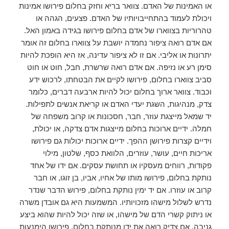
או האמינות של האדם. צוואר בריא וחזק בחלום פירושו אמינות
ויכולת לעמוד בהתחייבויותיו של האדם. פצעים, הגהה או
טהרוריות בצווארו של אדם בחלום פירושו בגידה באמון האל.
אם אדם רואה ציפור נחמדה יושבת על צווארו בחלום זה אומר
יתרונות או אליבי. אם זו לא ציפור עדינה, אז היא הופכת להיות
סימן רע או נזיפה. אם אדם רואה שרשרת, חבל, חוט או חוט
סביב צווארו בחלום, פירושו לקיים את הבטחתו, לרכוש ידע
וכבוד. צוואר ארוך בחלום יכול להיות ארבעה דברים, כלומר
צדק, מנהיגות, השגת יעדי האדם או קריאת אנשים לתפילות.
יד שמאל מייצגת עוזר, חבר, חסכונות או קרוב משפחה של
חמלה. ידיים ארוכות בחלום מייצגות אדם צדקה, או יכולת,
וידיים קצרות פירושן ההפך. ידיים ארוכות יכולות גם פירושו
אריכות חיים, עושר, עוזרים, הלוואת כסף, שלטון, מילוי
פקודות, רווחים מעסקיו או תחושת עסקים. אם ידו של אחד
נותקת בחלום, פירושו מותו של אחיו, אביו, בן זוגו, או חבר
קרוב או עוזרו. אם יד ימין נותקת בחלום, פירוש הדבר שנדר
נדרש לשלול מישהו מזכויותיו. המשמעות היא גם אובדן משרה
או ניתוק קשרי הדם של מישהו, או שזה יכול להיות שהוא ביצע
גניבה. אם צדיק רואה את ידו מנותקת בחלום, פירושו הימנעות