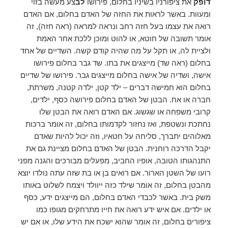
דופק
את ציפורניו בשיניו בחלום, פירושו
לב
צע מעשה בזוי
ומעוות. באשר לראות את החזה של האדם בחלום, אם האדם
רואה את עצמו בעל חזה רחב ונראה למראה (ראה חזה), זה
אומר תשובה של חוטא, או להוט ומוכן ללכת אחר האמת
ולציית לה, או תקל על מה שהיה קודם קשה. השדיים של אחד
בחלום (ראה שד) מייצגים את בתו. שד גבר בחלום פירושו
אישה, ושדיה של אישה בחלום מייצגים גבר. פירושו של שדיים
בחלום הוא חמישה דברים – ילד קטן, ילדה קטנה, משרתת,
חברה או אח. הבטן של האדם בחלום פירושה כסף, ילדים,
קרובי משפחה או שגשוג. אם האדם רואה את הבטן שלו
נחתכת ונשטפת, ואז נחזור לקדמותו בחלום, זה אומר ברכות
מאלוהים יתברך, סליחה על חטאיו, וזה יכול להיות שאדם
יקבל הדרכה רוחנית. הבטן של האדם בחלום מציינת גם את
התנהגותו הטובה, אופיו החביב, מפעלים מבורכים והגנה מפני
רועו של השטן הארור. אם רואים בן או בת שזה עתה נולדו יוצא
מהבטן בחלום, זה אומר שילד כזה ייוולד ויצמח לשלוט באותו
משק בית. באשר לכבדי האדם בחלום, הם מייצגים ידע, כסף
או ילדים. אם איש ידע רואה את חייו מתרחקים מגופו כמו
ציפורים בחלום, זה אומר שהוא ישכח את הידע שלו, או אם יש