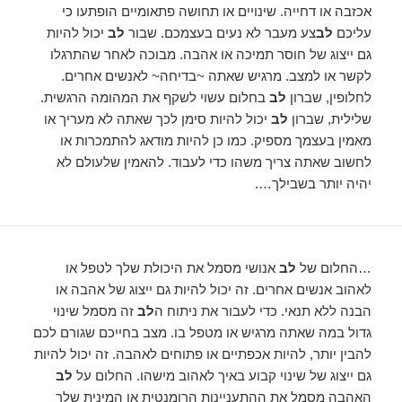
אכזבה או דחייה. שינויים או תחושה פתאומיים הופתעו כי
עליכם
לב
צע מעבר לא נעים בעצמכם. שבור
לב
יכול להיות
גם ייצוג של חוסר תמיכה או אהבה. מבוכה לאחר שהתרגלו
לקשר או למצב. מרגיש שאתה ~בדיחה~ לאנשים אחרים.
לחלופין, שברון
לב
בחלום עשוי לשקף את המהומה הרגשית.
שלילית, שברון
לב
יכול להיות סימן לכך שאתה לא מעריך או
מאמין בעצמך מספיק. כמו כן להיות מודאג להתמכרות או
לחשוב שאתה צריך משהו כדי לעבוד. להאמין שלעולם לא
יהיה יותר בשבילך….
…החלום של
לב
אנושי מסמל את היכולת שלך לטפל או
לאהוב אנשים אחרים. זה יכול להיות גם ייצוג של אהבה או
הבנה ללא תנאי. כדי לעבור את ניתוח ה
לב
זה מסמל שינוי
גדול במה שאתה מרגיש או מטפל בו. מצב בחייכם שגורם לכם
להבין יותר, להיות אכפתיים או פתוחים לאהבה. זה יכול להיות
גם ייצוג של שינוי קבוע באיך לאהוב מישהו. החלום על
לב
האהבה מסמל את ההתעניינות הרומנטית או המינית שלך