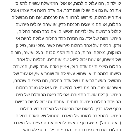
לו ילדים, הם עלולים למות, או אולי הממשלה עשויה לתפוס
את רכושו גם אם יש לו שום דבר. אם אדם רואה את עצמו אוכל
את חייו בחלום, פירושו להרוויח את פרנסתו. אם הם מבושלים
בחלום, אז הם מייצגים הכנסה כדין, או שהם יכולים פירושם
לזלול ברכושם של ילדיהם האישיים. אם כבד מוסר בחלום,
פירושו מוות של ילד. גם הסרת כבד בחלום עלולה להיות אי
צדק. הכליה של אחד בחלום פירושה קשר עסקי טוב, סילוק
מצוקות, מצוקה, צרות, בטיחות מפני סכנה, בעל ואישה, הורים
של מישהו, או שזה יכול לייצג שני אוהבים. הכליות של אחד
בחלום מייצגות גם אדם חזק, אמיץ ואדם עובד קשה, המשרת
מישהו בסמכות, או שהוא עשוי להיות שומר אישי, או עוזר של
המושל. באשר לריאותיו של אדם בחלום, הם מייצגים שמחה,
אושר או צער. תרומת ריאה למישהו ידוע או לא מוכר בחלום
פירושו קבלת אושר בתמורה. אכילת ריאה מפותלת של חיה
מבויתת בחלום פירושה רווחים. אחרת זה יכול להיות רכישת
כסף שלא כדין. לראות את הריאה של האדם קרוע בחלום
פירושו להתקרב למותו של האדם. הטחול של האדם בחלום
(ראה טחול) מייצג כסף. באשר לראות את המעיים של האדם
בחלום, הם מייצגים רווחים, מנהיגות, ילד, כסף לא חוקי,