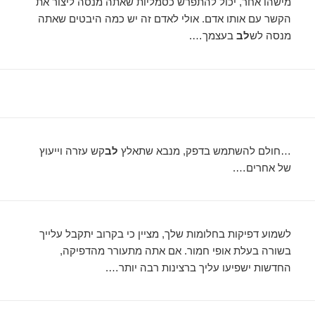
מישהו אחר, יכול להתפרש כסמליות שאתה מנסה ליצור את
הקשר עם אותו אדם. אולי לאדם זה יש כמה היבטים שאתה
מנסה לש
לב
בעצמך….
…חולם להשתמש בדפק, מנבא שתאלץ
לב
קש עזרה וייעוץ
של אחרים….
לשמוע דפיקות בחלומות שלך, מציין כי בקרוב יתקבל עלייך
בשורה בעלת אופי חמור. אם אתה מתעורר מהדפיקה,
החדשות ישפיעו עליך ברצינות רבה יותר….