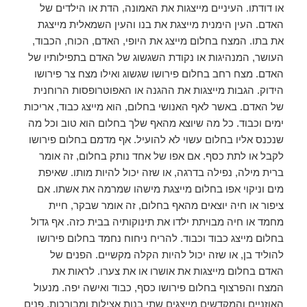
או דודתו. העיניים מייצגות את האמונה, הדת או הילדים של
האדם. העין הימנית מייצגת את בנו והעין השמאלית מייצגת
את בתו. המצח בחלום מייצג את היופי, האדם, הכוח, הכבוד,
העושר, המנהיגות או נקודת השגשוג של האדם בתפילותיו של
האדם. מצח רחב בחלום פירושו שגשוג ואילו מצח צר פירושו
הידוק. הגבות מייצגות את ההגנה או האפוטרופסות הרוחנית
של האדם. באשר לאף האנושי בחלום, הוא מייצג כבוד, אריכות
ימים וכבוד. כל מה שיוצא מהאף שלך בחלום הוא טוב וכל מה
שנכנס אליו בחלום עשוי לא להועיל. אף מדמם בחלום פירושו
לקבל או לתת כסף. אם אפו של אחד נותק בחלום, זה אומר
ברית מילה, נפילה בדרגה, או שזה יכול להיות מותו. שאיפת
מים וניקוי אפו בחלום מייצגת מישהו שמרמה את אשתו. אם
ציפור או חיה יוצאים מהאף בחלום, זה אומר שבקר, חיית
מחמד או חיה מבויתת ילדו את תינוקותיה בבית כזה. אף גדול
בחלום מייצג כבוד וכבוד. להריח ניחוח נחמד בחלום פירושו
להוליד בן, או שזה יכול להיות הקלה מקשיים. הפנים של
האדם בחלום מייצגות את אושרו או את צערו. לראות את
המצח והפרצוף בחלום פירושו כסף, כבוד ואישה יפה. מנעול
האוזניים והמקדשים מייצגים שתי בנות אצילות ומבורכות. פנים