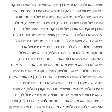
מעוולה או עיכוב הרע. אם כף ידו השמאלית של האדם נותקת
בחלום, פירוש הדבר להקים מחדש את מערכת היחסים שלו
עם משפחתו ולגלות מחדש את היתרונות של תכונות טובות.
אם ידו של אדם נשברת בחלום, פירוש הדבר מצוקה, מחלה,
אובדן עסקים או אובדן של אדם יקר. פירוק העור של הידיים
של מישהו בחלום פירושו אובדן עושר. ידיים נמתחות בחלום
פירושה חולה שנגרם על ידי חבר קרוב. מתיחת הידיים של
מישהו בחלום יכולה להיות גם נדיבות. אם ידיו של אדם
מנותקות מבלי לגרום לו כאב בחלום, פירושו שהוא עלול
להתאהב. אם מישהו רואה את ידיו מחוברות יחד בחלום,
פירוש הדבר הוא מפגש משפחתי, או חתונה. אם ידיו של אדם
רועדות בחלום, פירושו חולשה, מחלה, זקנה או אריכות ימים.
אם הידיים של האדם מרגישות יבשות בחלום, | זה אומר שאדם
כזה עושה מעט טוב בחייו. אם מישהו נכנס בידו תחת בור
זרועו בחלום, אז הוא מוציא אותו בהיר וקורן בחלום, זה אומר
שהוא ירכוש ידע ועלול לפתח חוכמה. אחרת זה יכול להיות
רווחים. אם הוא מוציא את ידו מתחת
לב
ור זרועו בחלום, ואם
הוא חושף להבה בחלומו, זה מייצג ביטוי של כוח אלוהי וניצחון