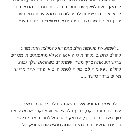
ל
דופק
יכולה לשקף את ההכרה ברגשות. הכרה כמה אכפת
לך או אוהבת. פעימות
לב
יכולות גם לסמל עדות לחיים או
עניין. חיוניות של מערכת יחסים או סיטואציה. מהות העניין….
…לשמוע את פעימות ה
לב
מתפרש כהמלצת התת מודע
לחולם לחשוב על זה אולי הוא או היא לא מתעמתים או מכירים
ברגשותיו. אתה צריך משהו שמתקרב כשהראש שלך גבוה.
לחלופין, פעימות
לב
יכולות לסמל חיים או פחד. אתה מרגיש
מאוים בדרך כלשהי….
…לחוש את ה
דופק
שלך, כשאתה חולם, זה אומר דאגה,
עצבנות, חוסר שקט, בדרך כלל על אירוע מתקרב או משהו עם
סוף לא בטוח. בנוסף, ה
דופק
הוא סמל לחרדה מסוג כלשהו
בחייכם המעירים. חולמים שאתה מרגיש את ה
דופק
של