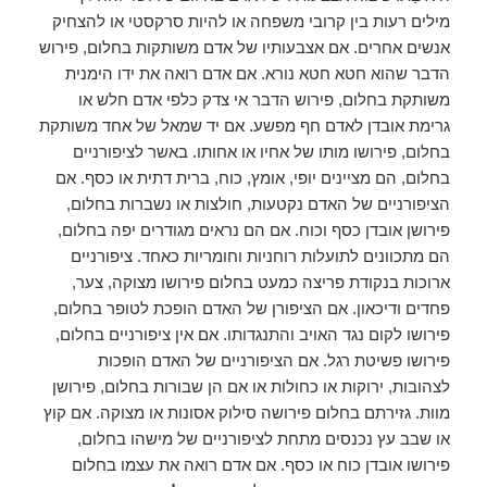
מילים רעות בין קרובי משפחה או להיות סרקסטי או להצחיק
אנשים אחרים. אם אצבעותיו של אדם משותקות בחלום, פירוש
הדבר שהוא חטא חטא נורא. אם אדם רואה את ידו הימנית
משותקת בחלום, פירוש הדבר אי צדק כלפי אדם חלש או
גרימת אובדן לאדם חף מפשע. אם יד שמאל של אחד משותקת
בחלום, פירושו מותו של אחיו או אחותו. באשר לציפורניים
בחלום, הם מציינים יופי, אומץ, כוח, ברית דתית או כסף. אם
הציפורניים של האדם נקטעות, חולצות או נשברות בחלום,
פירושן אובדן כסף וכוח. אם הם נראים מגודרים יפה בחלום,
הם מתכוונים לתועלות רוחניות וחומריות כאחד. ציפורניים
ארוכות בנקודת פריצה כמעט בחלום פירושו מצוקה, צער,
פחדים ודיכאון. אם הציפורן של האדם הופכת לטופר בחלום,
פירושו לקום נגד האויב והתנגדותו. אם אין ציפורניים בחלום,
פירושו פשיטת רגל. אם הציפורניים של האדם הופכות
לצהובות, ירוקות או כחולות או אם הן שבורות בחלום, פירושן
מוות. גזירתם בחלום פירושה סילוק אסונות או מצוקה. אם קוץ
או שבב עץ נכנסים מתחת לציפורניים של מישהו בחלום,
פירושו אובדן כוח או כסף. אם אדם רואה את עצמו בחלום