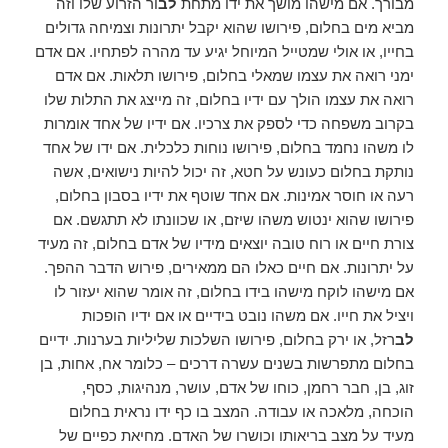
מבורך. אם מישהו מושך את ידו מתחת
לב
ור הזרוע שלו וזה
מביא מים בחלום, פירושו שהוא יקבל יתרונות וצמיחה גדולים
בחייו, או אולי שמטייל המיוחל יגיע עד מהרה לפתחיו. אם אדם
ימני רואה את עצמו שמאלי בחלום, פירושו תלאות. אם אדם
רואה את עצמו הולך עם ידיו בחלום, זה מייצג את התלות שלו
בקרוב משפחה כדי לספק את צרכיו. אם ידיו של אחד אומרות
לו משהו נחמד בחלום, פירושו נוחות כלכלית. אם ידו של אחד
נותקת בחלום כעונש על חטא, זה יכול להיות נישואים, אשה
רעה או חוסר אמינות. אם אחד שוטף את ידיו בסבון בחלום,
פירושו שהוא ינטוש משהו שיזם, או שכוונתו לא תתגשם. אם
צורת חיים או רוח טובה יוצאים מידיו של אדם בחלום, זה מעיד
על יתרונות. אם חיים כאלו הם ממאירים, פירוש הדבר ההפך.
אם מישהו לוקח מישהו בידו בחלום, זה אומר שהוא יעזור לו
ויציל את חייו. אם משהו נובט בידיים או אם ידיו הופכות
לב
רזל, או ירק בחלום, פירושו השלכות שליליות בערנות. ידיים
בחלום מתפרשות בשנים עשרה דרכים – כלומר אח, אחות, בן
זוג, בן, חבר רחמן, כוחו של אדם, עושר, מנהיגות, כסף,
הוכחה, מלאכה או עבודה. המצב בו כף ידו נראית בחלום
מעיד על מצב בריאותו וכושרו של האדם. מחיאת כפיים של