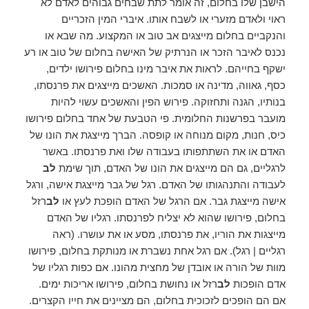
הישבן שלו בחלום, זה אומר לתת שבחים גבוהים לאדם לא
ראוי ולאדם מזערי או לשבח אותו. איברי המין הזכריים
והנקביים בחלום מייצגים אב טוב או המקצוע. מה שבא או
נכנס לאיבר הזכר או הנרתיק של האישה בחלום של טוב או רע
ישקף בחייהם. לראות את איבר מינו בחלום פירושו ילדים,
כסף, גאווה, מדינה או סמכות. האשכים מייצגים את פרנסתו,
בנותיו, הגנה ותחזוקה. פירוש הפין והאשכים עשוי להיות
מועבר בפרשנות החלומית. פי הטבעת של אחד בחלום פירושו
כיס, חנות, מקום מנוחה או קופסה. הברך מייצגת את הונו של
האדם או את השתתפותו בעבודה שלו ואת פרנסתו. באשר
לרגליים, גם הם מייצגים את הונו של האדם, תוך שימת
לב
לעבודה והתנהגותו של האדם. רגל של גבר מייצגת אישה, ורגל
אישה מייצגת גבר. אם הרגל של האדם הופכת לעץ או
לב
רזל
בחלום, פירושו שהוא לא יצליח לפרנסתו. רגליו של האדם
מייצגות את הוריו, את פרנסתו, מסע או את עושרו. (ראה
רגליים | רגל). אם רגל אחת נשברת או מנותקת בחלום, פירושו
מוות של הורה או אובדן של מחצית מהונו. אם כפות רגליו של
אדם הופכות
לב
רזל או נחושת בחלום, פירושו אריכות ימים.
אם הם הופכים לזכוכית בחלום, הם מציינים את חייו הקצרים.