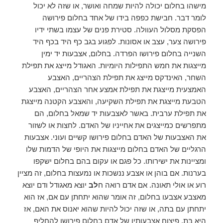
מישהו בחלום יכולה להיות שמחה ואושר, או שזה לא יכול
לומר דבר. חבישת כפפה בידו של אחד בחלום פירושה
הפסקת מסלול העוולה. סטירת פנים של עצמו בשתי ידיו
פירושה צער, עצב או אסונות. לפגוע בגב כף היד בכף היד
השנייה בחלום פירושו הפרדה. בחלום, אצבעות יד ימין
מייצגות את חמש התפילות היומיות. האגודל מייצג את תפילת
השחר, האינדקס מייצג את תפילת הצהריים, האצבע
האמצעית מייצגת את תפילת אמצע אחר הצהריים, האצבע
הטבעת מייצגת את תפילת השקיעה, והאצבע הקטנה מייצגת
את תפילת ערבית. באשר לאצבעות יד שמאל בחלום, הם
מתפרשים כמייצגים את אחייניו של האדם. לחצות או לשזור
את האצבעות של האדם בחלום פירושו קשיים ועוני. אצבעות
הרגליים של האדם בחלום מייצגות את היופי של הדמות שלו
ומציינות את ישירותו. כל פגם או עקום בהם בחלום ישקפו
בערנות. אם בוהן או אצבע ננשכות או נמעצות בחלום, זה מציין
רוע או אולי תאונה. אם אדם רואה ח
לב
יוצא מאגודל ודם יוצא
מאצבע אצבעו בחלום, זה אומר שהוא יתחתן עם אם, אז הוא
יתחתן עם בתה, או שזה יכול להיות שהוא יאנוס את האם, אז
היא בַּת. פיצוח אצבעותיו של אדם בחלום פירושו להחליף