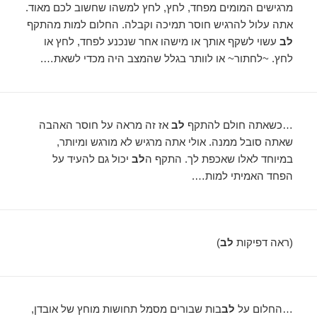
מרגישים המומים מפחד, לחץ, לחץ למשהו שחשוב לכם מאוד.
אתה עלול להרגיש חוסר תמיכה וקבלה. החלום למות מהתקף
לב
עשוי לשקף אותך או מישהו אחר שנכנע לפחד, לחץ או
לחץ. ~לחתור~ או לוותר בגלל שהמצב היה מכדי לשאת….
…כשאתה חולם להתקף
לב
אז זה מראה על חוסר האהבה
שאתה סובל ממנה. אולי אתה מרגיש לא מורגש ומיותר,
במיוחד לאלו שאכפת לך. התקף ה
לב
יכול גם להעיד על
הפחד האמיתי למות….
(ראה דפיקות
לב
)
…החלום על
לב
בות שבורים מסמל תחושות מוחץ של אובדן,