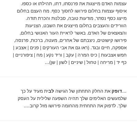
עצמות האדם מייצגות את פרנסתו, דתו, תהילתו או כספו.
איסוף עצמות בחלום פירושו לחסוך כסף. מח העצם בחלום
מייצג כסף נסתר, מודעות טובה, סבלנות והכרת תודה.
הוורידים והעצבים בחלום מייצגים את השבט, הצניעות
והצאצאים של האדם. באשר לראיית העור האנושי בחלום,
פירושו קישוטים, ניצבתם של אחרים, מעטה, ברכות, פרנסה,
אספקה, חיים ובגד. (ראו גם את אבי העורקים | פנים | אצבע |
חמש אצבעות | כיס המרה | עקב | וריד נקע | מח | ציפורניים |
כף יד | מריחה | טחול | שיניים | לשון | שן)…
…
דופק
את החלק התחתון של הגישה
לב
ית מעיד על כך
שלמעשים האלימים שלך תהיה השפעה שלילית על העסק
שלך. לדפוק את התחתית מהחומה פירושו מזל קרוב….