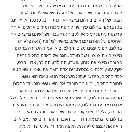
התערבות, שנאה, פרנסה, עבודה או שהם יכולים פירושו
לשנות את דעתו של האדם על מעשה שעשוי לגרום לאסון.
הבטן של האדם בחלום מייצגת אריכות חיים, פרנסה או ילדים.
בטן בריאה בחלום פירושה ליהנות מכוח ומחיים ארוכים. אותה
פרשנות ניתנת למעי או לטבור או לטבור ושלושתם מייצגים את
היחסים של האדם עם אשתו. באשר לצלעות (ראה צלעות)
בחלום, הם מייצגים נשים. החלציים או עמוד השדרה בחלום
מייצגים את צאצאיו של האדם. הגב של האדם בחלום (ראה
בחזרה) מייצג את כוחו, עושרו, תהילתו, תהילה, אדון, הרס,
סוף, עוני, זקנה ומעמסים. אם אדם רואה את עצמו נושא מטען
כבד בחלום, פירושו שהוא נושא את חטאיו. אם הוא נושא
סחורה בחלום, זה אומר חובות. אם הוא נושא חורשות בחלום,
זה אומר לנקוס באחרים. אם אדם רואה את עצמו נושא אדם
מת על גבו בחלום, פירושו שהוא דואג ליתומים. באשר ל
לב
של
אדם (ראה
לב
) בחלום, זה אומר אינטליגנציה, ערנות, מודעות,
הדרכה, צלילות ואדיקות. הישבן של האדם והקצה האחורי
בחלום מייצגים את הרווחים, העבודה והרווחים שלו. אם אדם
רואה את עצמו מלקק את הקצה האחורי של מישהו או את