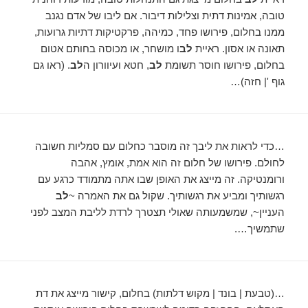
טובה, אמינות דתית וצלילות דיבור. אם ליבו של אדם נגנב
ממנו בחלום, פירושו פחד, כמיהה, פרקטיקות דתיות גרועות,
תאונה או אסון. ראיית
לב
ו מושחר, או מכוסה בחותם אטום
בחלום, פירושו חוסר תשומת
לב
, חטא ועיוורון ה
לב
. (ראו גם
גוף '| חזה)…
…כדי לראות את ליבך זה מוסבר כחלום עם סמליות חשובה
לחולם. פירושו של חלום זה הוא אמת, אומץ, אהבה
ורומנטיקה. זה מייצג את האופן שבו אתה מתמודד כרגע עם
רגשותיך ומביע את רגשותיך. שקול גם את האמרה ~
לב
העניין~, שמשמעותה שאולי תצטרך לרדת לליבת המצב לפני
שתמשיך….
…(טבעת | בונד | מקוש דלתות) בחלום, קישור מייצג את דת