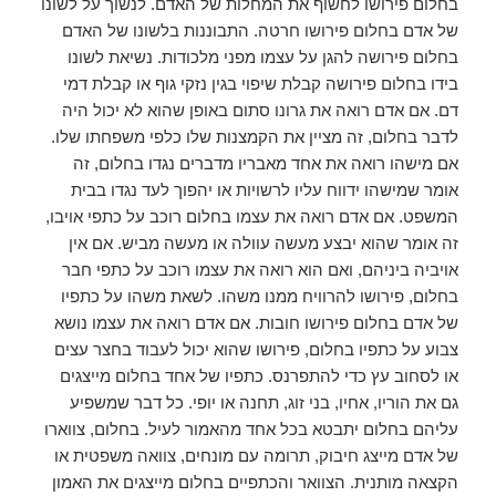
בחלום פירושו לחשוף את המחלות של האדם. לנשוך על לשונו
של אדם בחלום פירושו חרטה. התבוננות בלשונו של האדם
בחלום פירושה להגן על עצמו מפני מלכודות. נשיאת לשונו
בידו בחלום פירושה קבלת שיפוי בגין נזקי גוף או קבלת דמי
דם. אם אדם רואה את גרונו סתום באופן שהוא לא יכול היה
לדבר בחלום, זה מציין את הקמצנות שלו כלפי משפחתו שלו.
אם מישהו רואה את אחד מאבריו מדברים נגדו בחלום, זה
אומר שמישהו ידווח עליו לרשויות או יהפוך לעד נגדו בבית
המשפט. אם אדם רואה את עצמו בחלום רוכב על כתפי אויבו,
זה אומר שהוא יבצע מעשה עוולה או מעשה מביש. אם אין
אויביה ביניהם, ואם הוא רואה את עצמו רוכב על כתפי חבר
בחלום, פירושו להרוויח ממנו משהו. לשאת משהו על כתפיו
של אדם בחלום פירושו חובות. אם אדם רואה את עצמו נושא
צבוע על כתפיו בחלום, פירושו שהוא יכול לעבוד בחצר עצים
או לסחוב עץ כדי להתפרנס. כתפיו של אחד בחלום מייצגים
גם את הוריו, אחיו, בני זוג, תחנה או יופי. כל דבר שמשפיע
עליהם בחלום יתבטא בכל אחד מהאמור לעיל. בחלום, צווארו
של אדם מייצג חיבוק, תרומה עם מונחים, צוואה משפטית או
הקצאה מותנית. הצוואר והכתפיים בחלום מייצגים את האמון