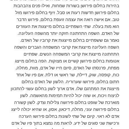
בהירות בחלום פירושן בשורות שמחות, ואילו פנים צהבהבות
בחלום פירושן חדשות רעות או סבל. זיוף בחלום פירושו מזל
טוב. אם אישה רואה את עצמה זועפת בחלום, פירוש הדבר
הוא מות בעלה. שתי השפתיים בחלום מייצגות את העוזרים
של האדם. השפה התחתונה חזקה יותר מהשפה העליונה.
נאמר גם ששפתיים בחלום מייצגות את קרוביו של האדם.
השפה העליונה מייצגת את קרובי המשפחה הגברים והשפה
התחתונה מייצגת את קרובי המשפחה הנשים. שפתיים
אטומות בחלום פירושן קשיים או מצוקות. הפה בחלום מייצג
מפתח, פרנסתו של האדם, סיום חייו של אדם, מוות, מחלה,
כוח, קופסה, שוק, דיילת, שר ראשי או דלת. אם פיו של אחד
חתום בחלום, פירושו שערוריה. הלשון של האדם בחלום
מייצגת את המתרגם שלו. אדם ארוך לשון בחלום עשוי להתכוון
לניצוח ויכוח, או שזה יכול להיות תמימות מהאשמה. לשון
מוארכת של שופט בחלום פירושה צלילות וצדק. לשון קשורה
בחלום פירושה עוני, מחלה, דיכאון, אסון, או שהיא יכולה לייצג
אדם לא ראוי. קיום של שתי לשונות בחלום פירושו הערכה
ורכישת שני סוגים של ידע. לראות מה נמצא בתוך פיו של אדם