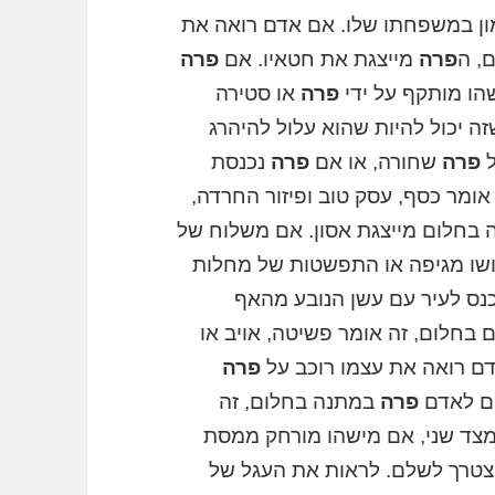
מון במשפחתו שלו. אם אדם רואה את
, ה
פרה
מייצגת את חטאיו. אם
פרה
הו מותקף על ידי
פרה
או סטירה
שזה יכול להיות שהוא עלול להיהרג
ל
פרה
שחורה, או אם
פרה
נכנסת
אומר כסף, עסק טוב ופיזור החרדה,
בחלום מייצגת אסון. אם משלוח של
רושו מגיפה או התפשטות של מחלות
כנס לעיר עם עשן הנובע מהאף
חלום, זה אומר פשיטה, אויב או
דם רואה את עצמו רוכב על
פרה
ים לאדם
פרה
במתנה בחלום, זה
מצד שני, אם מישהו מורחק ממסת
יצטרך לשלם. לראות את העגל של