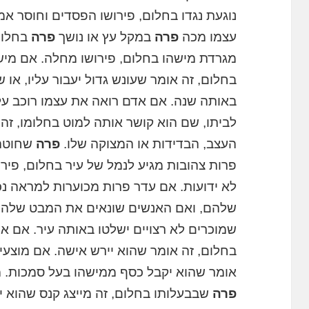
נוגעת נגדו בחלום, פירושו הפסדים וחוסר א
עצמו מכה
פרה
במקל עץ או נושך
פרה
בחלום
מגרדת מישהו בחלום, פירושו מחלה. אם מיש
בחלום, זה אומר שעונש גדול יעבור עליו, או 
באותה שנה. אם אדם רואה את עצמו רוכב ע
לביתו, שם הוא קושר אותה למוט בחלומו, זה 
העצב, הבדידות או המצוקה שלו.
פרה
שחוטה 
פרות צהובות מגיע לנמל של עיר בחלום, פי
לא ידועות. אם עדר פרות מכוערות למראה נ
שלהם, ואם האנשים שונאים את המבט שלהם ב
שמוכרים לא רצויים ישלטו באותה עיר. אם א
בחלום, זה אומר שהוא יירש אישה. אם מוצע
אומר שהוא יקבל כסף ממישהו בעל סמכות. 
פרה
שבבעלותו בחלום, זה מייצג קנס שהוא 