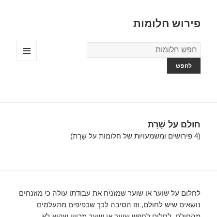
פירוש חלומות
מילון
החלומות
תפריטים
ווידג'טים
חולם על שָׁרָת
(4 פירושים ומשמעויות של חלומות על שָׁרָת)
לחלום על שוער או שוער שמזניח את עבודתו עולה כי מוזנחים
נושאים שיש לחולם, וזו הסיבה לכך שכפיפים מתעלמים
מהחולם. לחלום לחפש שוער או שוער מכיוון שהוא לא