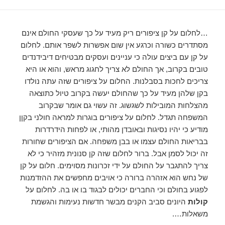
…לחלום על קן ציפורים ריק מעיד על כך שעסקי החולם אינם
מסתדרים כשורה וכרגע אין שום אפשרות לשפר אותם. לחלום
על קן עם ביצים עולה כי עניינים ועסקים מבטיחים דיבידנדים
טובים בקרוב, אך החולם לא צריך לחגוג מראש, והוא או היא
צריכים לחכות בסבלנות. החלום על ציפורים שזה עתה נולדו
בקן שלהן מעיד על כך שהחולם יעשה בקרוב טיול כתוצאה
מהצלחות המובילות לשגשוג. זה עשוי גם אומר שבקרוב
המשפחה תגדל. לחלום על ציפורים בוגרות למראה חולני בקןן
מודיע כי יהיו נסיגות ובאובדן מהותי, או לפחות הידרדרות
בבריאות החולם עצמו או בבן משפחה. אם הציפורים שחורות
זה יכול לסמן אבל. ברור לחלום שזה קן סנונית מזהיר כי לא
צריך להתגבר על החולם על ידי זכרונות מסוימים. חלום על קן
של נחש הוא אזהרה ברורה כי אויבים מחפשים את ההזדמנות
לפגוע בחולם וכי החברים יכולים לבגוד בו או בה. לחלום על
קולות
היונים סביב הקנים מבשר חדשות נעימות והגשמת
משאלות….