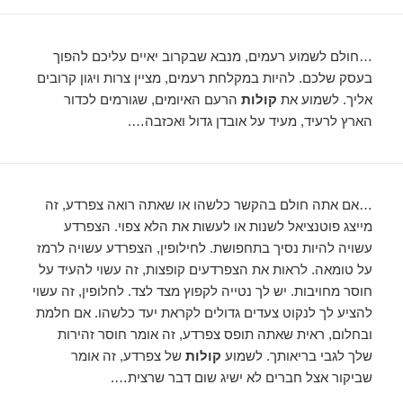
…חולם לשמוע רעמים, מנבא שבקרוב יאיים עליכם להפוך
בעסק שלכם. להיות במקלחת רעמים, מציין צרות ויגון קרובים
אליך. לשמוע את
קולות
הרעם האיומים, שגורמים לכדור
הארץ לרעיד, מעיד על אובדן גדול ואכזבה….
…אם אתה חולם בהקשר כלשהו או שאתה רואה צפרדע, זה
מייצג פוטנציאל לשנות או לעשות את הלא צפוי. הצפרדע
עשויה להיות נסיך בתחפושת. לחילופין, הצפרדע עשויה לרמז
על טומאה. לראות את הצפרדעים קופצות, זה עשוי להעיד על
חוסר מחויבות. יש לך נטייה לקפוץ מצד לצד. לחלופין, זה עשוי
להציע לך לנקוט צעדים גדולים לקראת יעד כלשהו. אם חלמת
ובחלום, ראית שאתה תופס צפרדע, זה אומר חוסר זהירות
שלך לגבי בריאותך. לשמוע
קולות
של צפרדע, זה אומר
שביקור אצל חברים לא ישיג שום דבר שרצית….