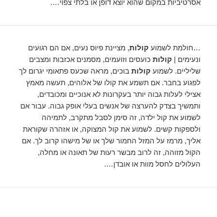
אסרטיביות במקום שהוא יוצא דופן או בלתי צפוי….
…חולמת לשמוע
קולות
, מציינת פיוס נעים, אם הם רגועים
ונעימים |
קולות
כועסים וזועמים, מסמנים אכזבות ומצבים
שליליים. לשמוע
קולות
בוכים, מראה שכעס פתאומי יגרום לך
לפגוע בחבר. אם תשמע את קולו של אלוהים, תעשה מאמץ
אצילי לעלות גבוה יותר בעקרונות לא אנוכיים ומכובדים,
ותמשיך בצדק להערצה של אנשים בעלי אופק גבוה. עבור אם
לשמוע את קול ילדה, זה סימן לסבל מתקרב, לתמיהה
ולספקות קשים. לשמוע את קול המצוקה, או אזהרה שקוראת
אליך, מרמז על המזל החמור שלך או של מישהו קרוב לך. אם
הקול מזוהה, זה לרוב מבשר רעות של תאונה או מחלה,
העלולים לחסל מוות או אובדן….