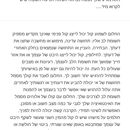
לקרוא מיד….
החלום לשמוע קול יכול לייצג קול פנימי שאינך מקדיש מספיק
תשומת לב אליו. תחושה עדינה, מימוש או מחשבה שחצו את
דעתך. הבחירה, העניין או התחושה שנמצאים בחלק האחורי
של דעתך. לחילופין, קול יכול לייצג היבט של עצמך או את אזור
חייך שמושך את תשומת הלב לעצמך. רעיונות או מצבים
שעולים כל העת. זה יכול להיות גם ייצוג של פן באישיותך
שמתחיל להרגיש יותר חשוב לך. החלום לאבד את קולך מסמל
תחושות של אי יכולת להביע את דעותיך או רגשותיך לאחרים.
אתה עלול להרגיש שאי אפשר לדבר בעצמך או להפנות
תשומת לב לצרכים שלך. החלום עם קולו של אלוהים מסמל
את האינטואיציה שלך לגבי עד כמה מצב חשוב או מסוכן.
האפשרות לשינוי תמידי, הקרבה קשה יכולה להיות לפניך.
חולמים על מישהו שיש לו קול מהמין השני שעשוי לשקף היבט
של עצמך שמתבטא באופן שאינו שגרתי. ביטוי של חולשה או